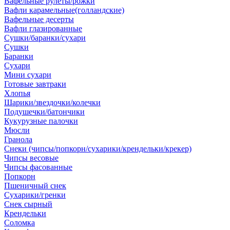
Вафельные рулеты/рожки
Вафли карамельные(голландские)
Вафельные десерты
Вафли глазированные
Сушки/баранки/сухари
Сушки
Баранки
Сухари
Мини сухари
Готовые завтраки
Хлопья
Шарики/звездочки/колечки
Подушечки/батончики
Кукурузные палочки
Мюсли
Гранола
Снеки (чипсы/попкорн/сухарики/крендельки/крекер)
Чипсы весовые
Чипсы фасованные
Попкорн
Пшеничный снек
Сухарики/гренки
Снек сырный
Крендельки
Соломка