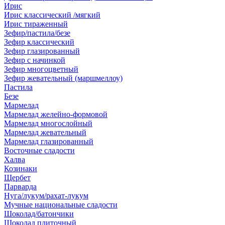
Ирис
Ирис классический /мягкий
Ирис тираженный
Зефир/пастила/безе
Зефир классический
Зефир глазированный
Зефир с начинкой
Зефир многоцветный
Зефир жевательный (маршмеллоу)
Пастила
Безе
Мармелад
Мармелад желейно-формовой
Мармелад многослойный
Мармелад жевательный
Мармелад глазированный
Восточные сладости
Халва
Козинаки
Щербет
Парварда
Нуга/лукум/рахат-лукум
Мучные национальные сладости
Шоколад/батончики
Шоколад плиточный