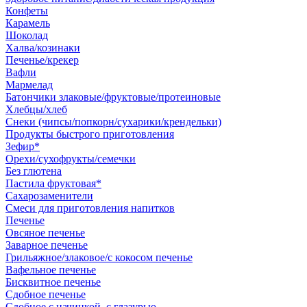
Конфеты
Карамель
Шоколад
Халва/козинаки
Печенье/крекер
Вафли
Мармелад
Батончики злаковые/фруктовые/протеиновые
Хлебцы/хлеб
Снеки (чипсы/попкорн/сухарики/крендельки)
Продукты быстрого приготовления
Зефир*
Орехи/сухофрукты/семечки
Без глютена
Пастила фруктовая*
Сахарозаменители
Смеси для приготовления напитков
Печенье
Овсяное печенье
Заварное печенье
Грильяжное/злаковое/с кокосом печенье
Вафельное печенье
Бисквитное печенье
Сдобное печенье
Сдобное с начинкой, с глазурью