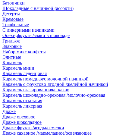
Батончики
Шоколадные с начинкой (ассорти)
Десерты
Кремовые
Трюфельные
С ликерными начинками
Орехи,фрукты/злаки в шоколаде
Грильяж
Злаковые
Набор микс конфеты
Элитные
Карамель
Карамель мини
Карамель леденцовая
Карамель помадная/с молочной начинкой
Карамель с фруктово-ягодной /желейной начинкой
Карамель глазированная/в какао
Карамель шоколадно-ореховая /молочно-ореховая
Карамель открытая
Карамель ликерная
Драже
Драже ореховое
Драже шоколадное
Драже фрукты/ягоды/семечки
Драже сахарное /мармеладное/освежающее