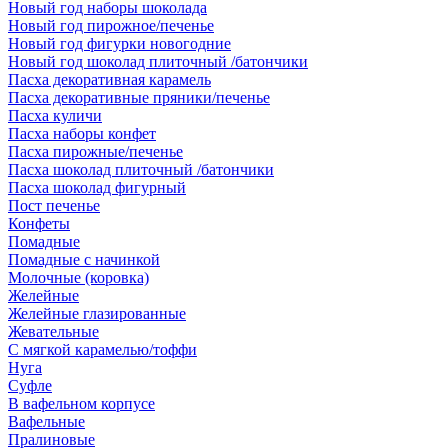
Новый год наборы шоколада
Новый год пирожное/печенье
Новый год фигурки новогодние
Новый год шоколад плиточный /батончики
Пасха декоративная карамель
Пасха декоративные пряники/печенье
Пасха куличи
Пасха наборы конфет
Пасха пирожные/печенье
Пасха шоколад плиточный /батончики
Пасха шоколад фигурный
Пост печенье
Конфеты
Помадные
Помадные с начинкой
Молочные (коровка)
Желейные
Желейные глазированные
Жевательные
С мягкой карамелью/тоффи
Нуга
Суфле
В вафельном корпусе
Вафельные
Пралиновые