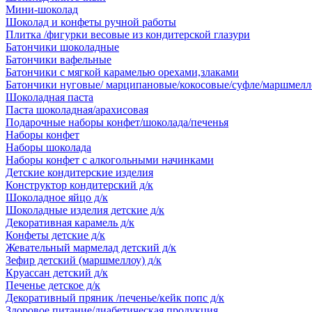
Мини-шоколад
Шоколад и конфеты ручной работы
Плитка /фигурки весовые из кондитерской глазури
Батончики шоколадные
Батончики вафельные
Батончики с мягкой карамелью орехами,злаками
Батончики нуговые/ марципановые/кокосовые/суфле/маршмелл
Шоколадная паста
Паста шоколадная/арахисовая
Подарочные наборы конфет/шоколада/печенья
Наборы конфет
Наборы шоколада
Наборы конфет с алкогольными начинками
Детские кондитерские изделия
Конструктор кондитерский д/к
Шоколадное яйцо д/к
Шоколадные изделия детские д/к
Декоративная карамель д/к
Конфеты детские д/к
Жевательный мармелад детский д/к
Зефир детский (маршмеллоу) д/к
Круассан детский д/к
Печенье детское д/к
Декоративный пряник /печенье/кейк попс д/к
Здоровое питание/диабетическая продукция