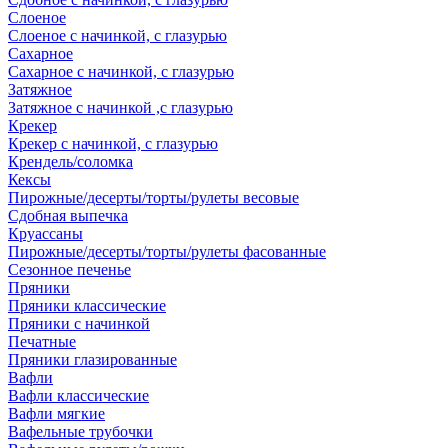
Слоеное
Слоеное с начинкой, с глазурью
Сахарное
Сахарное с начинкой, с глазурью
Затяжное
Затяжное с начинкой ,с глазурью
Крекер
Крекер с начинкой, с глазурью
Крендель/соломка
Кексы
Пирожные/десерты/торты/рулеты весовые
Сдобная выпечка
Круассаны
Пирожные/десерты/торты/рулеты фасованные
Сезонное печенье
Пряники
Пряники классические
Пряники с начинкой
Печатные
Пряники глазированные
Вафли
Вафли классические
Вафли мягкие
Вафельные трубочки