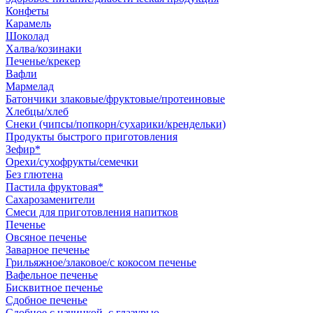
Конфеты
Карамель
Шоколад
Халва/козинаки
Печенье/крекер
Вафли
Мармелад
Батончики злаковые/фруктовые/протеиновые
Хлебцы/хлеб
Снеки (чипсы/попкорн/сухарики/крендельки)
Продукты быстрого приготовления
Зефир*
Орехи/сухофрукты/семечки
Без глютена
Пастила фруктовая*
Сахарозаменители
Смеси для приготовления напитков
Печенье
Овсяное печенье
Заварное печенье
Грильяжное/злаковое/с кокосом печенье
Вафельное печенье
Бисквитное печенье
Сдобное печенье
Сдобное с начинкой, с глазурью