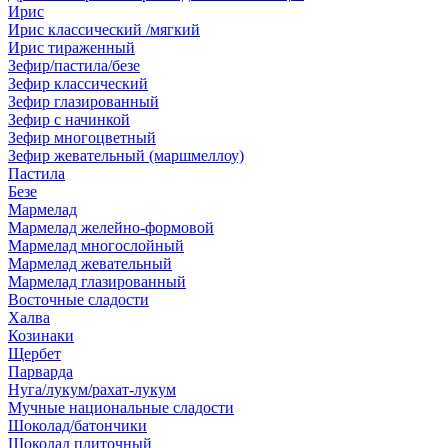
Ирис
Ирис классический /мягкий
Ирис тираженный
Зефир/пастила/безе
Зефир классический
Зефир глазированный
Зефир с начинкой
Зефир многоцветный
Зефир жевательный (маршмеллоу)
Пастила
Безе
Мармелад
Мармелад желейно-формовой
Мармелад многослойный
Мармелад жевательный
Мармелад глазированный
Восточные сладости
Халва
Козинаки
Щербет
Парварда
Нуга/лукум/рахат-лукум
Мучные национальные сладости
Шоколад/батончики
Шоколад плиточный