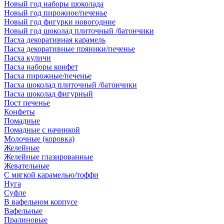
Новый год наборы шоколада
Новый год пирожное/печенье
Новый год фигурки новогодние
Новый год шоколад плиточный /батончики
Пасха декоративная карамель
Пасха декоративные пряники/печенье
Пасха куличи
Пасха наборы конфет
Пасха пирожные/печенье
Пасха шоколад плиточный /батончики
Пасха шоколад фигурный
Пост печенье
Конфеты
Помадные
Помадные с начинкой
Молочные (коровка)
Желейные
Желейные глазированные
Жевательные
С мягкой карамелью/тоффи
Нуга
Суфле
В вафельном корпусе
Вафельные
Пралиновые