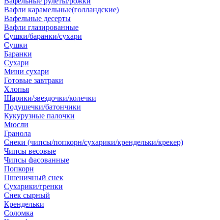
Вафельные рулеты/рожки
Вафли карамельные(голландские)
Вафельные десерты
Вафли глазированные
Сушки/баранки/сухари
Сушки
Баранки
Сухари
Мини сухари
Готовые завтраки
Хлопья
Шарики/звездочки/колечки
Подушечки/батончики
Кукурузные палочки
Мюсли
Гранола
Снеки (чипсы/попкорн/сухарики/крендельки/крекер)
Чипсы весовые
Чипсы фасованные
Попкорн
Пшеничный снек
Сухарики/гренки
Снек сырный
Крендельки
Соломка