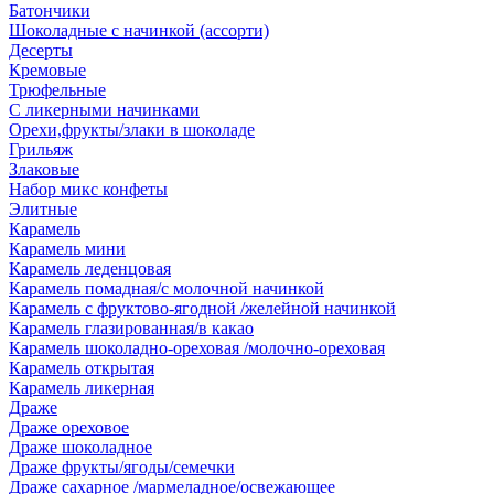
Батончики
Шоколадные с начинкой (ассорти)
Десерты
Кремовые
Трюфельные
С ликерными начинками
Орехи,фрукты/злаки в шоколаде
Грильяж
Злаковые
Набор микс конфеты
Элитные
Карамель
Карамель мини
Карамель леденцовая
Карамель помадная/с молочной начинкой
Карамель с фруктово-ягодной /желейной начинкой
Карамель глазированная/в какао
Карамель шоколадно-ореховая /молочно-ореховая
Карамель открытая
Карамель ликерная
Драже
Драже ореховое
Драже шоколадное
Драже фрукты/ягоды/семечки
Драже сахарное /мармеладное/освежающее