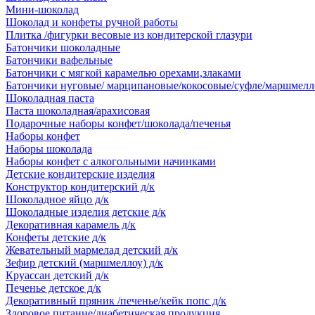
Мини-шоколад
Шоколад и конфеты ручной работы
Плитка /фигурки весовые из кондитерской глазури
Батончики шоколадные
Батончики вафельные
Батончики с мягкой карамелью орехами,злаками
Батончики нуговые/ марципановые/кокосовые/суфле/маршмелл
Шоколадная паста
Паста шоколадная/арахисовая
Подарочные наборы конфет/шоколада/печенья
Наборы конфет
Наборы шоколада
Наборы конфет с алкогольными начинками
Детские кондитерские изделия
Конструктор кондитерский д/к
Шоколадное яйцо д/к
Шоколадные изделия детские д/к
Декоративная карамель д/к
Конфеты детские д/к
Жевательный мармелад детский д/к
Зефир детский (маршмеллоу) д/к
Круассан детский д/к
Печенье детское д/к
Декоративный пряник /печенье/кейк попс д/к
Здоровое питание/диабетическая продукция