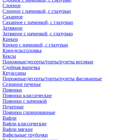
Слоеное
Слоеное с начинкой, с глазурью
Сахарное
Сахарное с начинкой, с глазурью
Затяжное
Затяжное с начинкой ,с глазурью
Крекер
Крекер с начинкой, с глазурью
Крендель/соломка
Кексы
Пирожные/десерты/торты/рулеты весовые
Сдобная выпечка
Круассаны
Пирожные/десерты/торты/рулеты фасованные
Сезонное печенье
Пряники
Пряники классические
Пряники с начинкой
Печатные
Пряники глазированные
Вафли
Вафли классические
Вафли мягкие
Вафельные трубочки