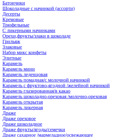
Батончики
Шоколадные с начинкой (ассорти)
Десерты
Кремовые
Трюфельные
С ликерными начинками
Орехи,фрукты/злаки в шоколаде
Грильяж
Злаковые
Набор микс конфеты
Элитные
Карамель
Карамель мини
Карамель леденцовая
Карамель помадная/с молочной начинкой
Карамель с фруктово-ягодной /желейной начинкой
Карамель глазированная/в какао
Карамель шоколадно-ореховая /молочно-ореховая
Карамель открытая
Карамель ликерная
Драже
Драже ореховое
Драже шоколадное
Драже фрукты/ягоды/семечки
Драже сахарное /мармеладное/освежающее