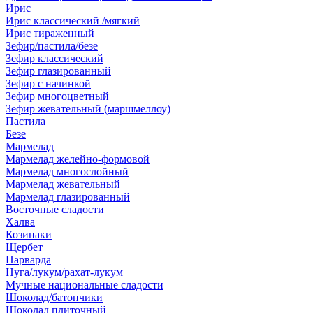
Ирис
Ирис классический /мягкий
Ирис тираженный
Зефир/пастила/безе
Зефир классический
Зефир глазированный
Зефир с начинкой
Зефир многоцветный
Зефир жевательный (маршмеллоу)
Пастила
Безе
Мармелад
Мармелад желейно-формовой
Мармелад многослойный
Мармелад жевательный
Мармелад глазированный
Восточные сладости
Халва
Козинаки
Щербет
Парварда
Нуга/лукум/рахат-лукум
Мучные национальные сладости
Шоколад/батончики
Шоколад плиточный