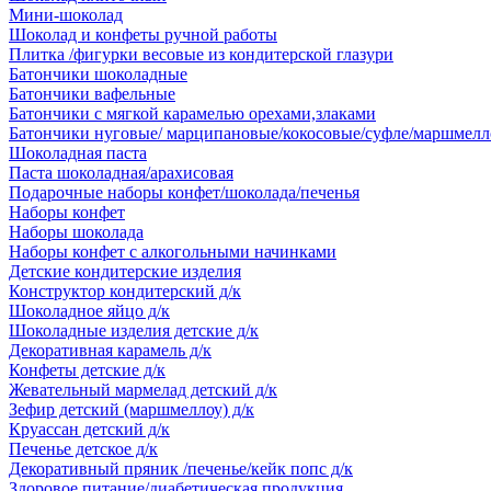
Мини-шоколад
Шоколад и конфеты ручной работы
Плитка /фигурки весовые из кондитерской глазури
Батончики шоколадные
Батончики вафельные
Батончики с мягкой карамелью орехами,злаками
Батончики нуговые/ марципановые/кокосовые/суфле/маршмелл
Шоколадная паста
Паста шоколадная/арахисовая
Подарочные наборы конфет/шоколада/печенья
Наборы конфет
Наборы шоколада
Наборы конфет с алкогольными начинками
Детские кондитерские изделия
Конструктор кондитерский д/к
Шоколадное яйцо д/к
Шоколадные изделия детские д/к
Декоративная карамель д/к
Конфеты детские д/к
Жевательный мармелад детский д/к
Зефир детский (маршмеллоу) д/к
Круассан детский д/к
Печенье детское д/к
Декоративный пряник /печенье/кейк попс д/к
Здоровое питание/диабетическая продукция