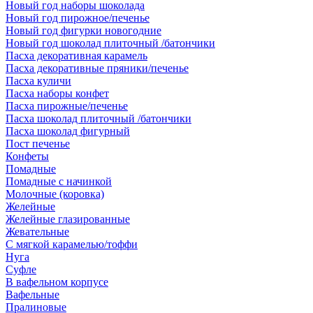
Новый год наборы шоколада
Новый год пирожное/печенье
Новый год фигурки новогодние
Новый год шоколад плиточный /батончики
Пасха декоративная карамель
Пасха декоративные пряники/печенье
Пасха куличи
Пасха наборы конфет
Пасха пирожные/печенье
Пасха шоколад плиточный /батончики
Пасха шоколад фигурный
Пост печенье
Конфеты
Помадные
Помадные с начинкой
Молочные (коровка)
Желейные
Желейные глазированные
Жевательные
С мягкой карамелью/тоффи
Нуга
Суфле
В вафельном корпусе
Вафельные
Пралиновые