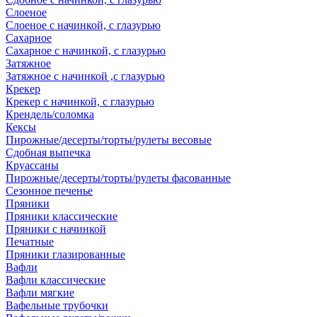
Слоеное
Слоеное с начинкой, с глазурью
Сахарное
Сахарное с начинкой, с глазурью
Затяжное
Затяжное с начинкой ,с глазурью
Крекер
Крекер с начинкой, с глазурью
Крендель/соломка
Кексы
Пирожные/десерты/торты/рулеты весовые
Сдобная выпечка
Круассаны
Пирожные/десерты/торты/рулеты фасованные
Сезонное печенье
Пряники
Пряники классические
Пряники с начинкой
Печатные
Пряники глазированные
Вафли
Вафли классические
Вафли мягкие
Вафельные трубочки