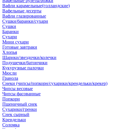
Вафельные рулеты/рожки
Вафли карамельные(голландские)
Вафельные десерты
Вафли глазированные
Сушки/баранки/сухари
Сушки
Баранки
Сухари
Мини сухари
Готовые завтраки
Хлопья
Шарики/звездочки/колечки
Подушечки/батончики
Кукурузные палочки
Мюсли
Гранола
Снеки (чипсы/попкорн/сухарики/крендельки/крекер)
Чипсы весовые
Чипсы фасованные
Попкорн
Пшеничный снек
Сухарики/гренки
Снек сырный
Крендельки
Соломка