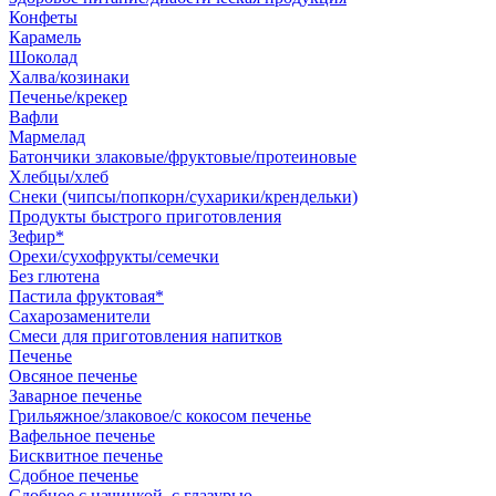
Конфеты
Карамель
Шоколад
Халва/козинаки
Печенье/крекер
Вафли
Мармелад
Батончики злаковые/фруктовые/протеиновые
Хлебцы/хлеб
Снеки (чипсы/попкорн/сухарики/крендельки)
Продукты быстрого приготовления
Зефир*
Орехи/сухофрукты/семечки
Без глютена
Пастила фруктовая*
Сахарозаменители
Смеси для приготовления напитков
Печенье
Овсяное печенье
Заварное печенье
Грильяжное/злаковое/с кокосом печенье
Вафельное печенье
Бисквитное печенье
Сдобное печенье
Сдобное с начинкой, с глазурью