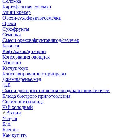
Соломка
Картофельная соломка
Мини крекер
Орехи/сухофрукты/семечки
Орехи
Сухофрукты
Семечки
Смеси орехов/фруктов/ягод/семечек
Бакалея
Кофе/какао/цикорий
Консервация овощная
Майонез
Кетчуп/соус
Консервированные приправы
Джем/варенье/мед
Чай
Смеси для приготовления блюд/напитков/киселей
Блюда быстрого приготовления
Соки/напитки/вода
Чай холодный
Акции
Услуги
Блог
Бренды
Как купить