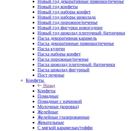
Новый год декоративные пряники/печенье
Новый год конфеты
Новый год наборы конфет
Новый год наборы шоколада
Новый год пирожное/печенье
Новый год фигурки новогодние
Новый год шоколад плиточный /батончики
Пасха декоративная карамель
Пасха декоративные пряники/печенье
Пасха куличи
Пасха наборы конфет
Пасха пирожные/печенье
Пасха шоколад плиточный /батончики
Пасха шоколад фигурный
Пост печенье
Конфеты
Назад
Конфеты
Помадные
Помадные с начинкой
Молочные (коровка)
Желейные
Желейные глазированные
Жевательные
С мягкой карамелью/тоффи