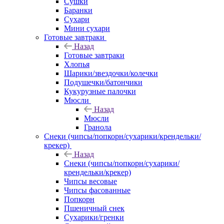
Сушки
Баранки
Сухари
Мини сухари
Готовые завтраки
Назад
Готовые завтраки
Хлопья
Шарики/звездочки/колечки
Подушечки/батончики
Кукурузные палочки
Мюсли
Назад
Мюсли
Гранола
Снеки (чипсы/попкорн/сухарики/крендельки/
крекер)
Назад
Снеки (чипсы/попкорн/сухарики/
крендельки/крекер)
Чипсы весовые
Чипсы фасованные
Попкорн
Пшеничный снек
Сухарики/гренки