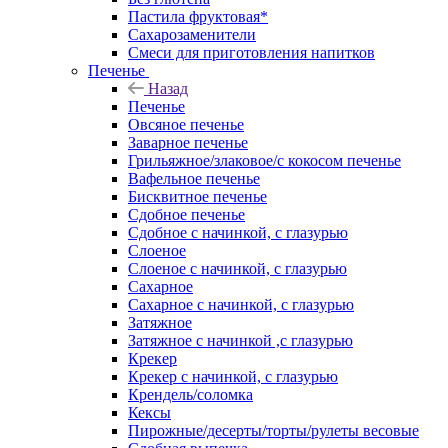
Пастила фруктовая*
Сахарозаменители
Смеси для приготовления напитков
Печенье
Назад
Печенье
Овсяное печенье
Заварное печенье
Грильяжное/злаковое/с кокосом печенье
Вафельное печенье
Бисквитное печенье
Сдобное печенье
Сдобное с начинкой, с глазурью
Слоеное
Слоеное с начинкой, с глазурью
Сахарное
Сахарное с начинкой, с глазурью
Затяжное
Затяжное с начинкой ,с глазурью
Крекер
Крекер с начинкой, с глазурью
Крендель/соломка
Кексы
Пирожные/десерты/торты/рулеты весовые