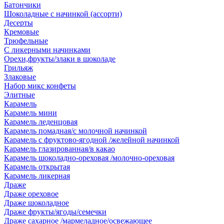
Батончики
Шоколадные с начинкой (ассорти)
Десерты
Кремовые
Трюфельные
С ликерными начинками
Орехи,фрукты/злаки в шоколаде
Грильяж
Злаковые
Набор микс конфеты
Элитные
Карамель
Карамель мини
Карамель леденцовая
Карамель помадная/с молочной начинкой
Карамель с фруктово-ягодной /желейной начинкой
Карамель глазированная/в какао
Карамель шоколадно-ореховая /молочно-ореховая
Карамель открытая
Карамель ликерная
Драже
Драже ореховое
Драже шоколадное
Драже фрукты/ягоды/семечки
Драже сахарное /мармеладное/освежающее