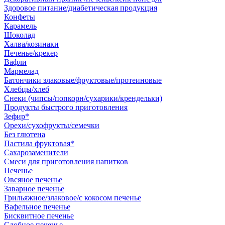
Здоровое питание/диабетическая продукция
Конфеты
Карамель
Шоколад
Халва/козинаки
Печенье/крекер
Вафли
Мармелад
Батончики злаковые/фруктовые/протеиновые
Хлебцы/хлеб
Снеки (чипсы/попкорн/сухарики/крендельки)
Продукты быстрого приготовления
Зефир*
Орехи/сухофрукты/семечки
Без глютена
Пастила фруктовая*
Сахарозаменители
Смеси для приготовления напитков
Печенье
Овсяное печенье
Заварное печенье
Грильяжное/злаковое/с кокосом печенье
Вафельное печенье
Бисквитное печенье
Сдобное печенье