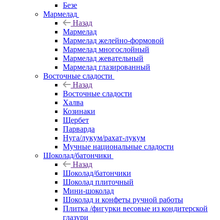
Безе
Мармелад
Назад
Мармелад
Мармелад желейно-формовой
Мармелад многослойный
Мармелад жевательный
Мармелад глазированный
Восточные сладости
Назад
Восточные сладости
Халва
Козинаки
Щербет
Парварда
Нуга/лукум/рахат-лукум
Мучные национальные сладости
Шоколад/батончики
Назад
Шоколад/батончики
Шоколад плиточный
Мини-шоколад
Шоколад и конфеты ручной работы
Плитка /фигурки весовые из кондитерской
глазури