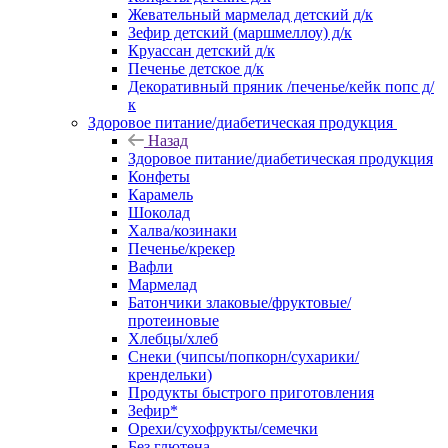
Жевательный мармелад детский д/к
Зефир детский (маршмеллоу) д/к
Круассан детский д/к
Печенье детское д/к
Декоративный пряник /печенье/кейк попс д/
к
Здоровое питание/диабетическая продукция
Назад
Здоровое питание/диабетическая продукция
Конфеты
Карамель
Шоколад
Халва/козинаки
Печенье/крекер
Вафли
Мармелад
Батончики злаковые/фруктовые/
протеиновые
Хлебцы/хлеб
Снеки (чипсы/попкорн/сухарики/
крендельки)
Продукты быстрого приготовления
Зефир*
Орехи/сухофрукты/семечки
Без глютена