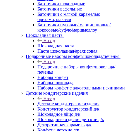
Батончики шоколадные
Батончики вафельные
Батончики с мягкой карамелью
орехами,злаками
Батончики нуговые/ марципановые/
кокосовые/суфле/маршмеллоу
Шоколадная паста
Назад
Шоколадная паста
Паста шоколадная/арахисовая
Подарочные наборы конфет/шоколада/печенья
Назад
Подарочные наборы конфет/шоколада/
печенья
Наборы конфет
Наборы шоколада
Наборы конфет с алкогольными начинками
Детские кондитерские изделия
Назад
Детские кондитерские изделия
Конструктор кондитерский д/к
Шоколадное яйцо д/к
Шоколадные изделия детские д/к
Декоративная карамель д/к
Конфеты детские д/к