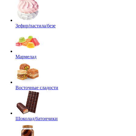
Зефир/пастила/безе
Мармелад
Восточные сладости
Шоколад/батончики