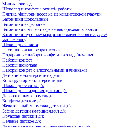
Мини-шоколад
Шоколад и конфеты ручной работы
Плитка /фигурки весовые из кондитерской глазури
Батончики шоколадные
Батончики вафельные
Батончики с мягкой карамелью орехами,злаками
Батончики нуговые/ марципановые/кокосовые/суфле/
маршмеллоу
Шоколадная паста
Паста шоколадная/арахисовая
Подарочные наборы конфет/шоколада/печенья
Наборы конфет
Наборы шоколада
Наборы конфет с алкогольными начинками
Детские кондитерские изделия
Конструктор кондитерский д/к
Шоколадное яйцо д/к
Шоколадные изделия детские д/к
Декоративная карамель д/к
Конфеты детские д/к
Жевательный мармелад детский д/к
Зефир детский (маршмеллоу) д/к
Круассан детский д/к
Печенье детское д/к
Декоративный пряник /печенье/кейк попс д/к