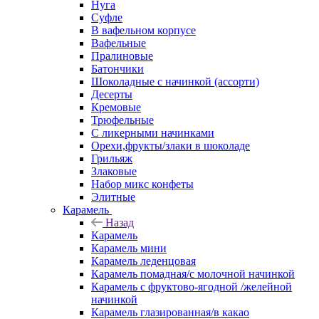
Нуга
Суфле
В вафельном корпусе
Вафельные
Пралиновые
Батончики
Шоколадные с начинкой (ассорти)
Десерты
Кремовые
Трюфельные
С ликерными начинками
Орехи,фрукты/злаки в шоколаде
Грильяж
Злаковые
Набор микс конфеты
Элитные
Карамель
Назад
Карамель
Карамель мини
Карамель леденцовая
Карамель помадная/с молочной начинкой
Карамель с фруктово-ягодной /желейной
начинкой
Карамель глазированная/в какао