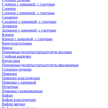
Сдобное с начинкой, с глазурью
Слоеное
Слоеное с начинкой, с глазурью
Сахарное
Сахарное с начинкой, с глазурью
Затяжное
Затяжное с начинкой ,с глазурью
Крекер
Крекер с начинкой, с глазурью
Крендель/соломка
Кексы
Пирожные/десерты/торты/рулеты весовые
Сдобная выпечка
Круассаны
Пирожные/десерты/торты/рулеты фасованные
Сезонное печенье
Пряники
Пряники классические
Пряники с начинкой
Печатные
Пряники глазированные
Вафли
Вафли классические
Вафли мягкие