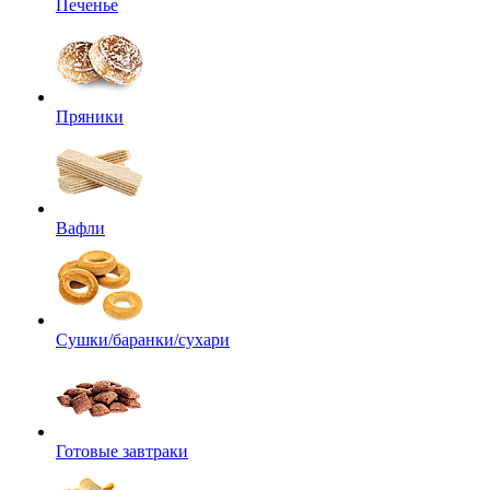
Печенье
Пряники
Вафли
Сушки/баранки/сухари
Готовые завтраки