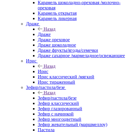
Карамель шоколадно-ореховая /молочно-
ореховая
Карамель открытая
Карамель ликерная
Драже
Назад
Драже
Драже ореховое
Драже шоколадное
Драже фрукты/ягоды/семечки
Драже сахарное /мармеладное/освежающее
Ирис
Назад
Ирис
Ирис классический /мягкий
Ирис тираженный
Зефир/пастила/безе
Назад
Зефир/пастила/безе
Зефир классический
Зефир глазированный
Зефир с начинкой
Зефир многоцветный
Зефир жевательный (маршмеллоу)
Пастила