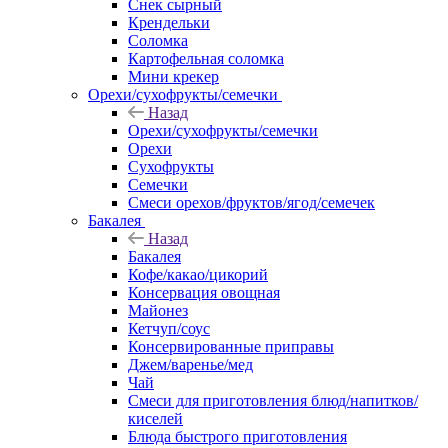
Снек сырный
Крендельки
Соломка
Картофельная соломка
Мини крекер
Орехи/сухофрукты/семечки
Назад
Орехи/сухофрукты/семечки
Орехи
Сухофрукты
Семечки
Смеси орехов/фруктов/ягод/семечек
Бакалея
Назад
Бакалея
Кофе/какао/цикорий
Консервация овощная
Майонез
Кетчуп/соус
Консервированные приправы
Джем/варенье/мед
Чай
Смеси для приготовления блюд/напитков/
киселей
Блюда быстрого приготовления