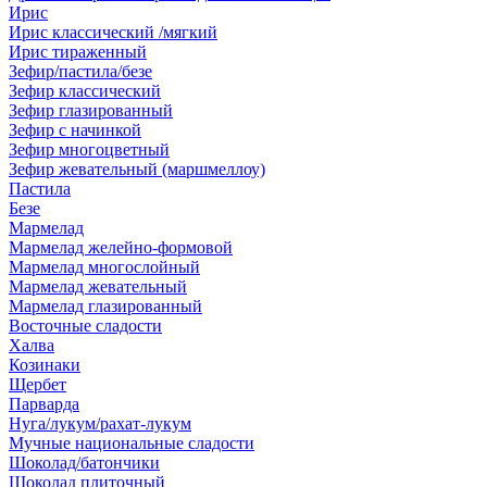
Ирис
Ирис классический /мягкий
Ирис тираженный
Зефир/пастила/безе
Зефир классический
Зефир глазированный
Зефир с начинкой
Зефир многоцветный
Зефир жевательный (маршмеллоу)
Пастила
Безе
Мармелад
Мармелад желейно-формовой
Мармелад многослойный
Мармелад жевательный
Мармелад глазированный
Восточные сладости
Халва
Козинаки
Щербет
Парварда
Нуга/лукум/рахат-лукум
Мучные национальные сладости
Шоколад/батончики
Шоколад плиточный