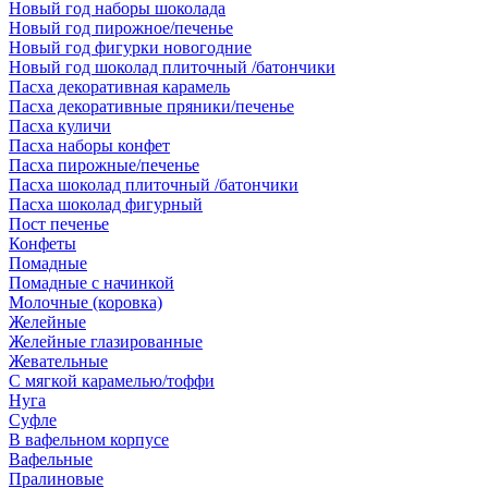
Новый год наборы шоколада
Новый год пирожное/печенье
Новый год фигурки новогодние
Новый год шоколад плиточный /батончики
Пасха декоративная карамель
Пасха декоративные пряники/печенье
Пасха куличи
Пасха наборы конфет
Пасха пирожные/печенье
Пасха шоколад плиточный /батончики
Пасха шоколад фигурный
Пост печенье
Конфеты
Помадные
Помадные с начинкой
Молочные (коровка)
Желейные
Желейные глазированные
Жевательные
С мягкой карамелью/тоффи
Нуга
Суфле
В вафельном корпусе
Вафельные
Пралиновые