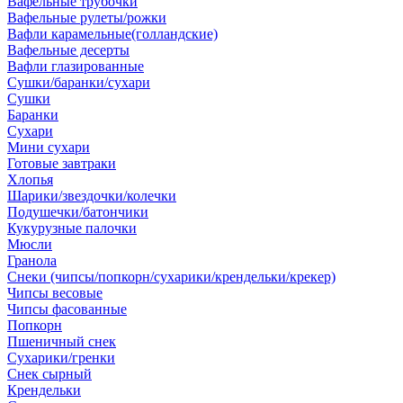
Вафельные трубочки
Вафельные рулеты/рожки
Вафли карамельные(голландские)
Вафельные десерты
Вафли глазированные
Сушки/баранки/сухари
Сушки
Баранки
Сухари
Мини сухари
Готовые завтраки
Хлопья
Шарики/звездочки/колечки
Подушечки/батончики
Кукурузные палочки
Мюсли
Гранола
Снеки (чипсы/попкорн/сухарики/крендельки/крекер)
Чипсы весовые
Чипсы фасованные
Попкорн
Пшеничный снек
Сухарики/гренки
Снек сырный
Крендельки