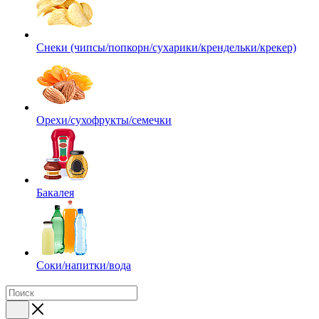
Снеки (чипсы/попкорн/сухарики/крендельки/крекер)
Орехи/сухофрукты/семечки
Бакалея
Соки/напитки/вода