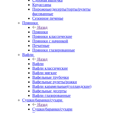
Сдобная выпечка
Круассаны
Пирожные/десерты/торты/рулеты
фасованные
Сезонное печенье
Пряники
Назад
Пряники
Пряники классические
Пряники с начинкой
Печатные
Пряники глазированные
Вафли
Назад
Вафли
Вафли классические
Вафли мягкие
Вафельные трубочки
Вафельные рулеты/рожки
Вафли карамельные(голландские)
Вафельные десерты
Вафли глазированные
Сушки/баранки/сухари
Назад
Сушки/баранки/сухари