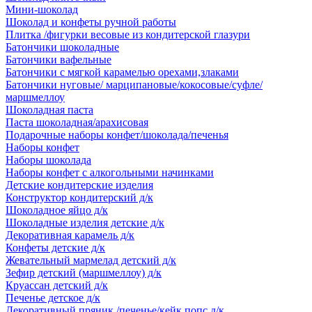
Мини-шоколад
Шоколад и конфеты ручной работы
Плитка /фигурки весовые из кондитерской глазури
Батончики шоколадные
Батончики вафельные
Батончики с мягкой карамелью орехами,злаками
Батончики нуговые/ марципановые/кокосовые/суфле/
маршмеллоу
Шоколадная паста
Паста шоколадная/арахисовая
Подарочные наборы конфет/шоколада/печенья
Наборы конфет
Наборы шоколада
Наборы конфет с алкогольными начинками
Детские кондитерские изделия
Конструктор кондитерский д/к
Шоколадное яйцо д/к
Шоколадные изделия детские д/к
Декоративная карамель д/к
Конфеты детские д/к
Жевательный мармелад детский д/к
Зефир детский (маршмеллоу) д/к
Круассан детский д/к
Печенье детское д/к
Декоративный пряник /печенье/кейк попс д/к