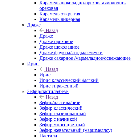
Карамель шоколадно-ореховая /молочно-
ореховая
Карамель открытая
Карамель ликерная
Драже
Назад
Драже
Драже ореховое
Драже шоколадное
Драже фрукты/ягоды/семечки
Драже сахарное /мармеладное/освежающее
Ирис
Назад
Ирис
Ирис классический /мягкий
Ирис тираженный
Зефир/пастила/безе
Назад
Зефир/пастила/безе
Зефир классический
Зефир глазированный
Зефир с начинкой
Зефир многоцветный
Зефир жевательный (маршмеллоу)
Пастила