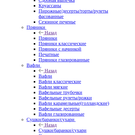
Сдобная выпечка
Круассаны
Пирожные/десерты/торты/рулеты
фасованные
Сезонное печенье
Пряники
Назад
Пряники
Пряники классические
Пряники с начинкой
Печатные
Пряники глазированные
Вафли
Назад
Вафли
Вафли классические
Вафли мягкие
Вафельные трубочки
Вафельные рулеты/рожки
Вафли карамельные(голландские)
Вафельные десерты
Вафли глазированные
Сушки/баранки/сухари
Назад
Сушки/баранки/сухари