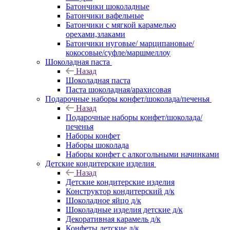
Батончики шоколадные
Батончики вафельные
Батончики с мягкой карамелью
орехами,злаками
Батончики нуговые/ марципановые/
кокосовые/суфле/маршмеллоу
Шоколадная паста
Назад
Шоколадная паста
Паста шоколадная/арахисовая
Подарочные наборы конфет/шоколада/печенья
Назад
Подарочные наборы конфет/шоколада/
печенья
Наборы конфет
Наборы шоколада
Наборы конфет с алкогольными начинками
Детские кондитерские изделия
Назад
Детские кондитерские изделия
Конструктор кондитерский д/к
Шоколадное яйцо д/к
Шоколадные изделия детские д/к
Декоративная карамель д/к
Конфеты детские д/к