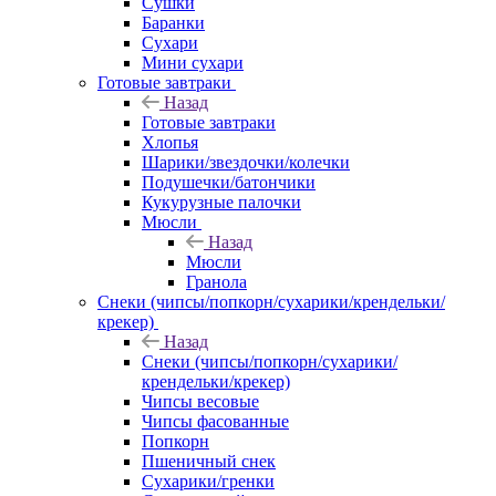
Сушки
Баранки
Сухари
Мини сухари
Готовые завтраки
Назад
Готовые завтраки
Хлопья
Шарики/звездочки/колечки
Подушечки/батончики
Кукурузные палочки
Мюсли
Назад
Мюсли
Гранола
Снеки (чипсы/попкорн/сухарики/крендельки/
крекер)
Назад
Снеки (чипсы/попкорн/сухарики/
крендельки/крекер)
Чипсы весовые
Чипсы фасованные
Попкорн
Пшеничный снек
Сухарики/гренки