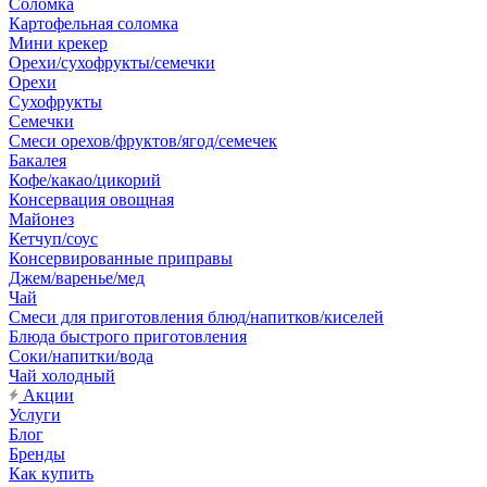
Соломка
Картофельная соломка
Мини крекер
Орехи/сухофрукты/семечки
Орехи
Сухофрукты
Семечки
Смеси орехов/фруктов/ягод/семечек
Бакалея
Кофе/какао/цикорий
Консервация овощная
Майонез
Кетчуп/соус
Консервированные приправы
Джем/варенье/мед
Чай
Смеси для приготовления блюд/напитков/киселей
Блюда быстрого приготовления
Соки/напитки/вода
Чай холодный
Акции
Услуги
Блог
Бренды
Как купить