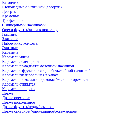
Батончики
Шоколадные с начинкой (ассорти)
Десерты
Кремовые
Трюфельные
С ликерными начинками
Орехи,фрукты/злаки в шоколаде
Грильяж
Злаковые
Набор микс конфеты
Элитные
Карамель
Карамель мини
Карамель леденцовая
Карамель помадная/с молочной начинкой
Карамель с фруктово-ягодной /желейной начинкой
Карамель глазированная/в какао
Карамель шоколадно-ореховая /молочно-ореховая
Карамель открытая
Карамель ликерная
Драже
Драже ореховое
Драже шоколадное
Драже фрукты/ягоды/семечки
Драже сахарное /мармеладное/освежающее