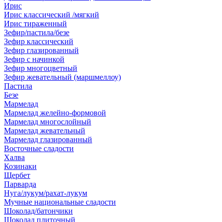
Ирис
Ирис классический /мягкий
Ирис тираженный
Зефир/пастила/безе
Зефир классический
Зефир глазированный
Зефир с начинкой
Зефир многоцветный
Зефир жевательный (маршмеллоу)
Пастила
Безе
Мармелад
Мармелад желейно-формовой
Мармелад многослойный
Мармелад жевательный
Мармелад глазированный
Восточные сладости
Халва
Козинаки
Щербет
Парварда
Нуга/лукум/рахат-лукум
Мучные национальные сладости
Шоколад/батончики
Шоколад плиточный