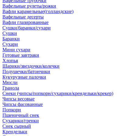
Вафельные трубочки
Вафельные рулеты/рожки
Вафли карамельные(голландские)
Вафельные десерты
Вафли глазированные
Сушки/баранки/сухари
Сушки
Баранки
Сухари
Мини сухари
Готовые завтраки
Хлопья
Шарики/звездочки/колечки
Подушечки/батончики
Кукурузные палочки
Мюсли
Гранола
Снеки (чипсы/попкорн/сухарики/крендельки/крекер)
Чипсы весовые
Чипсы фасованные
Попкорн
Пшеничный снек
Сухарики/гренки
Снек сырный
Крендельки