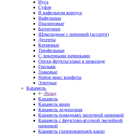
Нуга
Суфле
В вафельном корпусе
Вафельные
Пралиновые
Батончики
Шоколадные с начинкой (ассорти)
Десерты
Кремовые
Трюфельные
С ликерными начинками
Орехи,фрукты/злаки в шоколаде
Грильяж
Злаковые
Набор микс конфеты
Элитные
Карамель
Назад
Карамель
Карамель мини
Карамель леденцовая
Карамель помадная/с молочной начинкой
Карамель с фруктово-ягодной /желейной
начинкой
Карамель глазированная/в какао