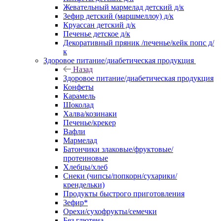
Жевательный мармелад детский д/к
Зефир детский (маршмеллоу) д/к
Круассан детский д/к
Печенье детское д/к
Декоративный пряник /печенье/кейк попс д/
к
Здоровое питание/диабетическая продукция
Назад
Здоровое питание/диабетическая продукция
Конфеты
Карамель
Шоколад
Халва/козинаки
Печенье/крекер
Вафли
Мармелад
Батончики злаковые/фруктовые/
протеиновые
Хлебцы/хлеб
Снеки (чипсы/попкорн/сухарики/
крендельки)
Продукты быстрого приготовления
Зефир*
Орехи/сухофрукты/семечки
Без глютена