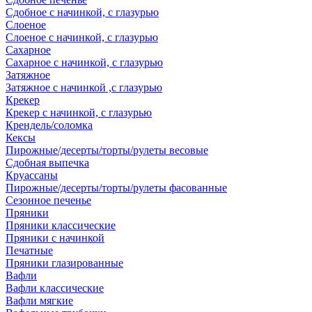
Сдобное с начинкой, с глазурью
Слоеное
Слоеное с начинкой, с глазурью
Сахарное
Сахарное с начинкой, с глазурью
Затяжное
Затяжное с начинкой ,с глазурью
Крекер
Крекер с начинкой, с глазурью
Крендель/соломка
Кексы
Пирожные/десерты/торты/рулеты весовые
Сдобная выпечка
Круассаны
Пирожные/десерты/торты/рулеты фасованные
Сезонное печенье
Пряники
Пряники классические
Пряники с начинкой
Печатные
Пряники глазированные
Вафли
Вафли классические
Вафли мягкие