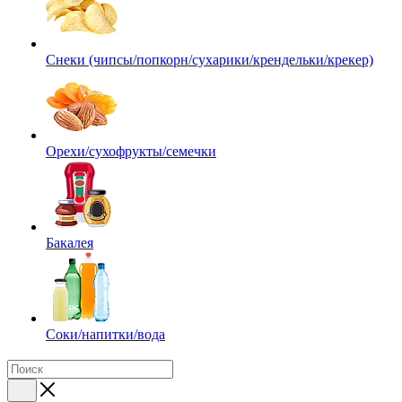
Снеки (чипсы/попкорн/сухарики/крендельки/крекер)
Орехи/сухофрукты/семечки
Бакалея
Соки/напитки/вода