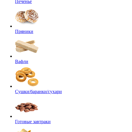
Печенье
Пряники
Вафли
Сушки/баранки/сухари
Готовые завтраки