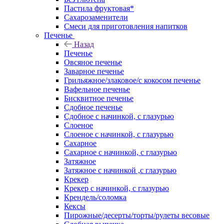
Пастила фруктовая*
Сахарозаменители
Смеси для приготовления напитков
Печенье
Назад
Печенье
Овсяное печенье
Заварное печенье
Грильяжное/злаковое/с кокосом печенье
Вафельное печенье
Бисквитное печенье
Сдобное печенье
Сдобное с начинкой, с глазурью
Слоеное
Слоеное с начинкой, с глазурью
Сахарное
Сахарное с начинкой, с глазурью
Затяжное
Затяжное с начинкой ,с глазурью
Крекер
Крекер с начинкой, с глазурью
Крендель/соломка
Кексы
Пирожные/десерты/торты/рулеты весовые