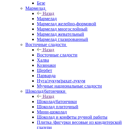
Безе
Мармелад
Назад
Мармелад
Мармелад желейно-формовой
Мармелад многослойный
Мармелад жевательный
Мармелад глазированный
Восточные сладости
Назад
Восточные сладости
Халва
Козинаки
Щербет
Парварда
Нуга/лукум/рахат-лукум
Мучные национальные сладости
Шоколад/батончики
Назад
Шоколад/батончики
Шоколад плиточный
Мини-шоколад
Шоколад и конфеты ручной работы
Плитка /фигурки весовые из кондитерской
глазури