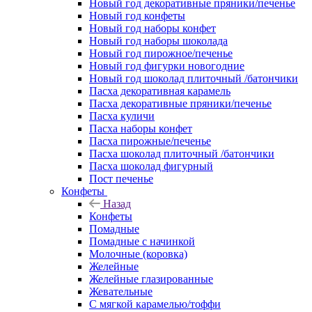
Новый год декоративные пряники/печенье
Новый год конфеты
Новый год наборы конфет
Новый год наборы шоколада
Новый год пирожное/печенье
Новый год фигурки новогодние
Новый год шоколад плиточный /батончики
Пасха декоративная карамель
Пасха декоративные пряники/печенье
Пасха куличи
Пасха наборы конфет
Пасха пирожные/печенье
Пасха шоколад плиточный /батончики
Пасха шоколад фигурный
Пост печенье
Конфеты
Назад
Конфеты
Помадные
Помадные с начинкой
Молочные (коровка)
Желейные
Желейные глазированные
Жевательные
С мягкой карамелью/тоффи