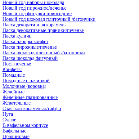
Новый год наборы шоколада
Новый год пирожное/печенье
Новый год фигурки новогодние
Новый год шоколад плиточный /батончики
Пасха декоративная карамель
Пасха декоративные пряники/печенье
Пасха куличи
Пасха наборы конфет
Пасха пирожные/печенье
Пасха шоколад плиточный /батончики
Пасха шоколад фигурный
Пост печенье
Конфеты
Помадные
Помадные с начинкой
Молочные (коровка)
Желейные
Желейные глазированные
Жевательные
С мягкой карамелью/тоффи
Нуга
Суфле
В вафельном корпусе
Вафельные
Пралиновые