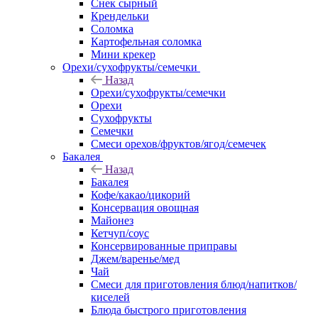
Снек сырный
Крендельки
Соломка
Картофельная соломка
Мини крекер
Орехи/сухофрукты/семечки
Назад
Орехи/сухофрукты/семечки
Орехи
Сухофрукты
Семечки
Смеси орехов/фруктов/ягод/семечек
Бакалея
Назад
Бакалея
Кофе/какао/цикорий
Консервация овощная
Майонез
Кетчуп/соус
Консервированные приправы
Джем/варенье/мед
Чай
Смеси для приготовления блюд/напитков/
киселей
Блюда быстрого приготовления