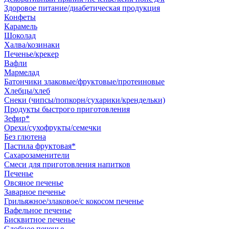
Здоровое питание/диабетическая продукция
Конфеты
Карамель
Шоколад
Халва/козинаки
Печенье/крекер
Вафли
Мармелад
Батончики злаковые/фруктовые/протеиновые
Хлебцы/хлеб
Снеки (чипсы/попкорн/сухарики/крендельки)
Продукты быстрого приготовления
Зефир*
Орехи/сухофрукты/семечки
Без глютена
Пастила фруктовая*
Сахарозаменители
Смеси для приготовления напитков
Печенье
Овсяное печенье
Заварное печенье
Грильяжное/злаковое/с кокосом печенье
Вафельное печенье
Бисквитное печенье
Сдобное печенье