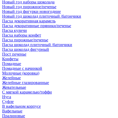
Новый год наборы шоколада
Новый год пирожное/печенье
Новый год фигурки новогодние
Новый год шоколад плиточный /батончики
Пасха декоративная карамель
Пасха декоративные пряники/печенье
Пасха куличи
Пасха наборы конфет
Пасха пирожные/печенье
Пасха шоколад плиточный /батончики
Пасха шоколад фигурный
Пост печенье
Конфеты
Помадные
Помадные с начинкой
Молочные (коровка)
Желейные
Желейные глазированные
Жевательные
С мягкой карамелью/тоффи
Нуга
Суфле
В вафельном корпусе
Вафельные
Пралиновые