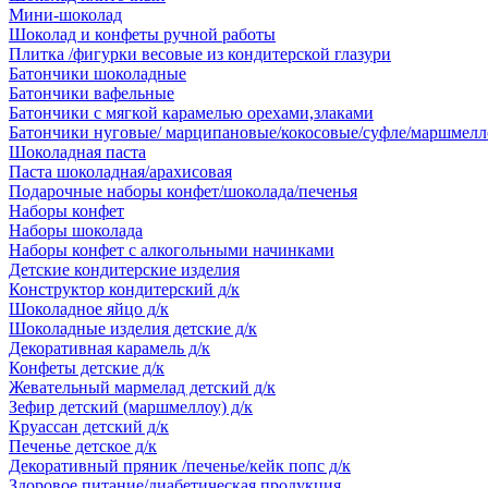
Мини-шоколад
Шоколад и конфеты ручной работы
Плитка /фигурки весовые из кондитерской глазури
Батончики шоколадные
Батончики вафельные
Батончики с мягкой карамелью орехами,злаками
Батончики нуговые/ марципановые/кокосовые/суфле/маршмелл
Шоколадная паста
Паста шоколадная/арахисовая
Подарочные наборы конфет/шоколада/печенья
Наборы конфет
Наборы шоколада
Наборы конфет с алкогольными начинками
Детские кондитерские изделия
Конструктор кондитерский д/к
Шоколадное яйцо д/к
Шоколадные изделия детские д/к
Декоративная карамель д/к
Конфеты детские д/к
Жевательный мармелад детский д/к
Зефир детский (маршмеллоу) д/к
Круассан детский д/к
Печенье детское д/к
Декоративный пряник /печенье/кейк попс д/к
Здоровое питание/диабетическая продукция