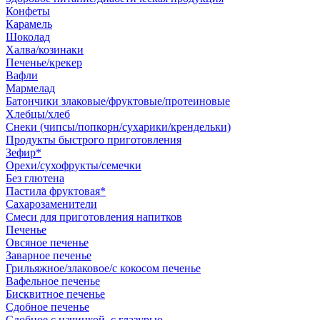
Конфеты
Карамель
Шоколад
Халва/козинаки
Печенье/крекер
Вафли
Мармелад
Батончики злаковые/фруктовые/протеиновые
Хлебцы/хлеб
Снеки (чипсы/попкорн/сухарики/крендельки)
Продукты быстрого приготовления
Зефир*
Орехи/сухофрукты/семечки
Без глютена
Пастила фруктовая*
Сахарозаменители
Смеси для приготовления напитков
Печенье
Овсяное печенье
Заварное печенье
Грильяжное/злаковое/с кокосом печенье
Вафельное печенье
Бисквитное печенье
Сдобное печенье
Сдобное с начинкой, с глазурью