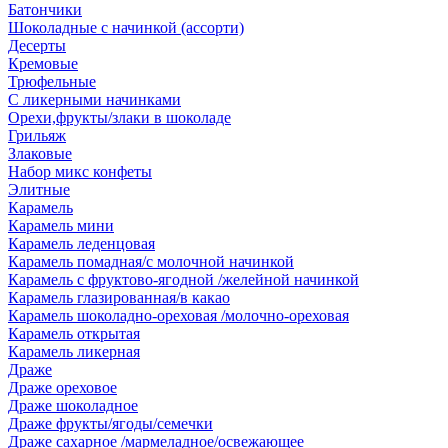
Батончики
Шоколадные с начинкой (ассорти)
Десерты
Кремовые
Трюфельные
С ликерными начинками
Орехи,фрукты/злаки в шоколаде
Грильяж
Злаковые
Набор микс конфеты
Элитные
Карамель
Карамель мини
Карамель леденцовая
Карамель помадная/с молочной начинкой
Карамель с фруктово-ягодной /желейной начинкой
Карамель глазированная/в какао
Карамель шоколадно-ореховая /молочно-ореховая
Карамель открытая
Карамель ликерная
Драже
Драже ореховое
Драже шоколадное
Драже фрукты/ягоды/семечки
Драже сахарное /мармеладное/освежающее