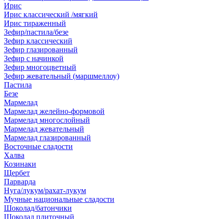
Ирис
Ирис классический /мягкий
Ирис тираженный
Зефир/пастила/безе
Зефир классический
Зефир глазированный
Зефир с начинкой
Зефир многоцветный
Зефир жевательный (маршмеллоу)
Пастила
Безе
Мармелад
Мармелад желейно-формовой
Мармелад многослойный
Мармелад жевательный
Мармелад глазированный
Восточные сладости
Халва
Козинаки
Щербет
Парварда
Нуга/лукум/рахат-лукум
Мучные национальные сладости
Шоколад/батончики
Шоколад плиточный