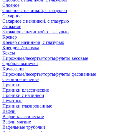
Слоеное
Слоеное с начинкой, с глазурью
Сахарное
Сахарное с начинкой, с глазурью
Затяжное
Затяжное с начинкой ,с глазурью
Крекер
Крекер с начинкой, с глазурью
Крендель/соломка
Кексы
Пирожные/десерты/торты/рулеты весовые
Сдобная выпечка
Круассаны
Пирожные/десерты/торты/рулеты фасованные
Сезонное печенье
Пряники
Пряники классические
Пряники с начинкой
Печатные
Пряники глазированные
Вафли
Вафли классические
Вафли мягкие
Вафельные трубочки