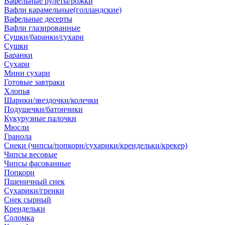
Вафельные рулеты/рожки
Вафли карамельные(голландские)
Вафельные десерты
Вафли глазированные
Сушки/баранки/сухари
Сушки
Баранки
Сухари
Мини сухари
Готовые завтраки
Хлопья
Шарики/звездочки/колечки
Подушечки/батончики
Кукурузные палочки
Мюсли
Гранола
Снеки (чипсы/попкорн/сухарики/крендельки/крекер)
Чипсы весовые
Чипсы фасованные
Попкорн
Пшеничный снек
Сухарики/гренки
Снек сырный
Крендельки
Соломка