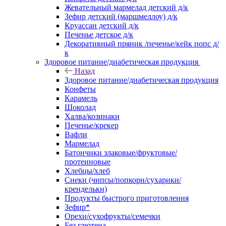
Жевательный мармелад детский д/к
Зефир детский (маршмеллоу) д/к
Круассан детский д/к
Печенье детское д/к
Декоративный пряник /печенье/кейк попс д/
к
Здоровое питание/диабетическая продукция
Назад
Здоровое питание/диабетическая продукция
Конфеты
Карамель
Шоколад
Халва/козинаки
Печенье/крекер
Вафли
Мармелад
Батончики злаковые/фруктовые/
протеиновые
Хлебцы/хлеб
Снеки (чипсы/попкорн/сухарики/
крендельки)
Продукты быстрого приготовления
Зефир*
Орехи/сухофрукты/семечки
Без глютена