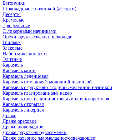
Батончики
Шоколадные с начинкой (ассорти)
Десерты
Кремовые
Трюфельные
С ликерными начинками
Орехи,фрукты/злаки в шоколаде
Грильяж
Злаковые
Набор микс конфеты
Элитные
Карамель
Карамель мини
Карамель леденцовая
Карамель помадная/с молочной начинкой
Карамель с фруктово-ягодной /желейной начинкой
Карамель глазированная/в какао
Карамель шоколадно-ореховая /молочно-ореховая
Карамель открытая
Карамель ликерная
Драже
Драже ореховое
Драже шоколадное
Драже фрукты/ягоды/семечки
Драже сахарное /мармеладное/освежающее