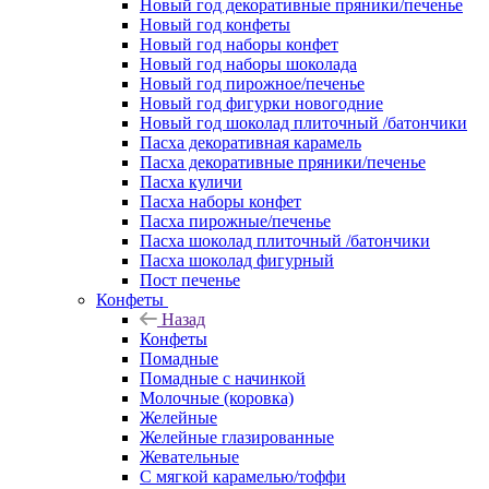
Новый год декоративные пряники/печенье
Новый год конфеты
Новый год наборы конфет
Новый год наборы шоколада
Новый год пирожное/печенье
Новый год фигурки новогодние
Новый год шоколад плиточный /батончики
Пасха декоративная карамель
Пасха декоративные пряники/печенье
Пасха куличи
Пасха наборы конфет
Пасха пирожные/печенье
Пасха шоколад плиточный /батончики
Пасха шоколад фигурный
Пост печенье
Конфеты
Назад
Конфеты
Помадные
Помадные с начинкой
Молочные (коровка)
Желейные
Желейные глазированные
Жевательные
С мягкой карамелью/тоффи