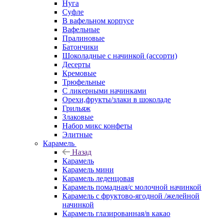
Нуга
Суфле
В вафельном корпусе
Вафельные
Пралиновые
Батончики
Шоколадные с начинкой (ассорти)
Десерты
Кремовые
Трюфельные
С ликерными начинками
Орехи,фрукты/злаки в шоколаде
Грильяж
Злаковые
Набор микс конфеты
Элитные
Карамель
Назад
Карамель
Карамель мини
Карамель леденцовая
Карамель помадная/с молочной начинкой
Карамель с фруктово-ягодной /желейной
начинкой
Карамель глазированная/в какао