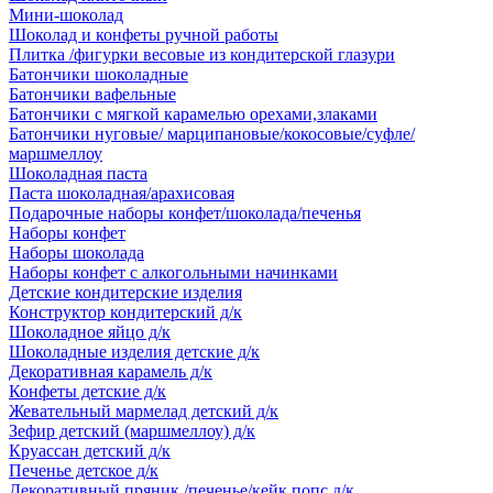
Мини-шоколад
Шоколад и конфеты ручной работы
Плитка /фигурки весовые из кондитерской глазури
Батончики шоколадные
Батончики вафельные
Батончики с мягкой карамелью орехами,злаками
Батончики нуговые/ марципановые/кокосовые/суфле/
маршмеллоу
Шоколадная паста
Паста шоколадная/арахисовая
Подарочные наборы конфет/шоколада/печенья
Наборы конфет
Наборы шоколада
Наборы конфет с алкогольными начинками
Детские кондитерские изделия
Конструктор кондитерский д/к
Шоколадное яйцо д/к
Шоколадные изделия детские д/к
Декоративная карамель д/к
Конфеты детские д/к
Жевательный мармелад детский д/к
Зефир детский (маршмеллоу) д/к
Круассан детский д/к
Печенье детское д/к
Декоративный пряник /печенье/кейк попс д/к