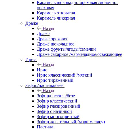
Карамель шоколадно-ореховая /молочно-
ореховая
Карамель открытая
Карамель ликерная
Драже
Назад
Драже
Драже ореховое
Драже шоколадное
Драже фрукты/ягоды/семечки
Драже сахарное /мармеладное/освежающее
Ирис
Назад
Ирис
Ирис классический /мягкий
Ирис тираженный
Зефир/пастила/безе
Назад
Зефир/пастила/безе
Зефир классический
Зефир глазированный
Зефир с начинкой
Зефир многоцветный
Зефир жевательный (маршмеллоу)
Пастила