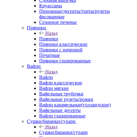
Сдобная выпечка
Круассаны
Пирожные/десерты/торты/рулеты
фасованные
Сезонное печенье
Пряники
Назад
Пряники
Пряники классические
Пряники с начинкой
Печатные
Пряники глазированные
Вафли
Назад
Вафли
Вафли классические
Вафли мягкие
Вафельные трубочки
Вафельные рулеты/рожки
Вафли карамельные(голландские)
Вафельные десерты
Вафли глазированные
Сушки/баранки/сухари
Назад
Сушки/баранки/сухари