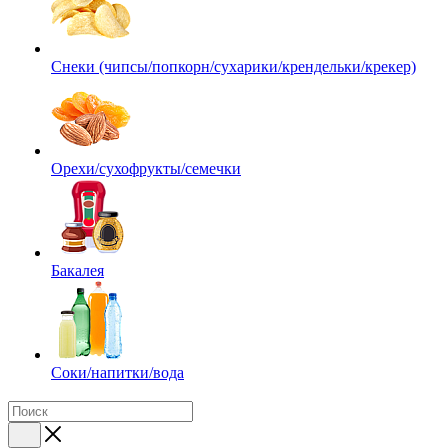
Снеки (чипсы/попкорн/сухарики/крендельки/крекер)
Орехи/сухофрукты/семечки
Бакалея
Соки/напитки/вода