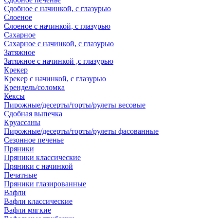
Сдобное с начинкой, с глазурью
Слоеное
Слоеное с начинкой, с глазурью
Сахарное
Сахарное с начинкой, с глазурью
Затяжное
Затяжное с начинкой ,с глазурью
Крекер
Крекер с начинкой, с глазурью
Крендель/соломка
Кексы
Пирожные/десерты/торты/рулеты весовые
Сдобная выпечка
Круассаны
Пирожные/десерты/торты/рулеты фасованные
Сезонное печенье
Пряники
Пряники классические
Пряники с начинкой
Печатные
Пряники глазированные
Вафли
Вафли классические
Вафли мягкие