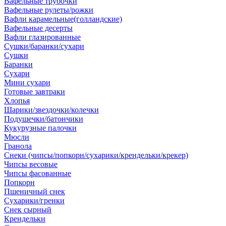
Вафельные трубочки
Вафельные рулеты/рожки
Вафли карамельные(голландские)
Вафельные десерты
Вафли глазированные
Сушки/баранки/сухари
Сушки
Баранки
Сухари
Мини сухари
Готовые завтраки
Хлопья
Шарики/звездочки/колечки
Подушечки/батончики
Кукурузные палочки
Мюсли
Гранола
Снеки (чипсы/попкорн/сухарики/крендельки/крекер)
Чипсы весовые
Чипсы фасованные
Попкорн
Пшеничный снек
Сухарики/гренки
Снек сырный
Крендельки