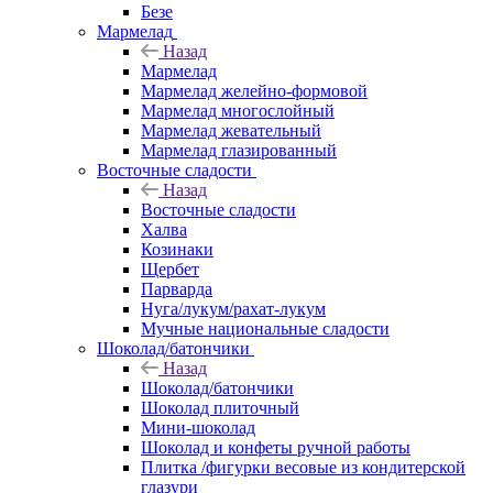
Безе
Мармелад
Назад
Мармелад
Мармелад желейно-формовой
Мармелад многослойный
Мармелад жевательный
Мармелад глазированный
Восточные сладости
Назад
Восточные сладости
Халва
Козинаки
Щербет
Парварда
Нуга/лукум/рахат-лукум
Мучные национальные сладости
Шоколад/батончики
Назад
Шоколад/батончики
Шоколад плиточный
Мини-шоколад
Шоколад и конфеты ручной работы
Плитка /фигурки весовые из кондитерской
глазури