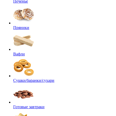
Печенье
Пряники
Вафли
Сушки/баранки/сухари
Готовые завтраки