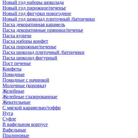
Новый год наборы шоколада
Новый год пирожное/печенье
Новый год фигурки новогодние
Новый год шоколад плиточный /батончики
Пасха декоративная карамель
Пасха декоративные пряники/печенье
Пасха куличи
Пасха наборы конфет
Пасха пирожные/печенье
Пасха шоколад плиточный /батончики
Пасха шоколад фигурный
Пост печенье
Конфеты
Помадные
Помадные с начинкой
Молочные (коровка)
Желейные
Желейные глазированные
Жевательные
С мягкой карамелью/тоффи
Нуга
Суфле
В вафельном корпусе
Вафельные
Пралиновые