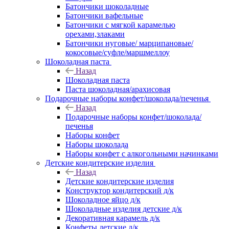
Батончики шоколадные
Батончики вафельные
Батончики с мягкой карамелью
орехами,злаками
Батончики нуговые/ марципановые/
кокосовые/суфле/маршмеллоу
Шоколадная паста
Назад
Шоколадная паста
Паста шоколадная/арахисовая
Подарочные наборы конфет/шоколада/печенья
Назад
Подарочные наборы конфет/шоколада/
печенья
Наборы конфет
Наборы шоколада
Наборы конфет с алкогольными начинками
Детские кондитерские изделия
Назад
Детские кондитерские изделия
Конструктор кондитерский д/к
Шоколадное яйцо д/к
Шоколадные изделия детские д/к
Декоративная карамель д/к
Конфеты детские д/к