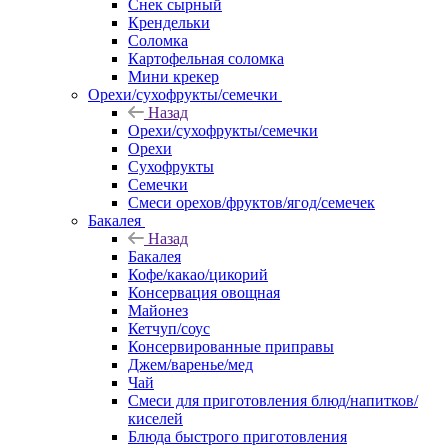
Снек сырный
Крендельки
Соломка
Картофельная соломка
Мини крекер
Орехи/сухофрукты/семечки
Назад
Орехи/сухофрукты/семечки
Орехи
Сухофрукты
Семечки
Смеси орехов/фруктов/ягод/семечек
Бакалея
Назад
Бакалея
Кофе/какао/цикорий
Консервация овощная
Майонез
Кетчуп/соус
Консервированные приправы
Джем/варенье/мед
Чай
Смеси для приготовления блюд/напитков/
киселей
Блюда быстрого приготовления