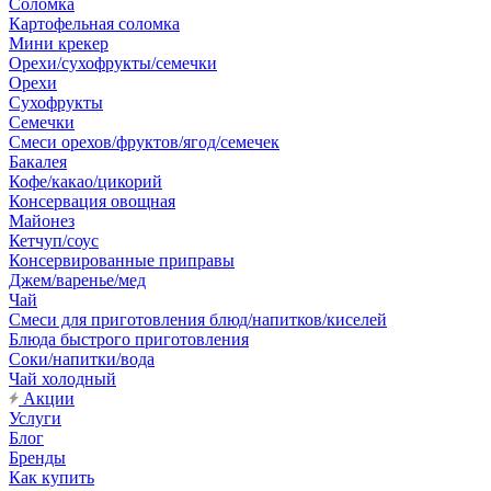
Соломка
Картофельная соломка
Мини крекер
Орехи/сухофрукты/семечки
Орехи
Сухофрукты
Семечки
Смеси орехов/фруктов/ягод/семечек
Бакалея
Кофе/какао/цикорий
Консервация овощная
Майонез
Кетчуп/соус
Консервированные приправы
Джем/варенье/мед
Чай
Смеси для приготовления блюд/напитков/киселей
Блюда быстрого приготовления
Соки/напитки/вода
Чай холодный
Акции
Услуги
Блог
Бренды
Как купить