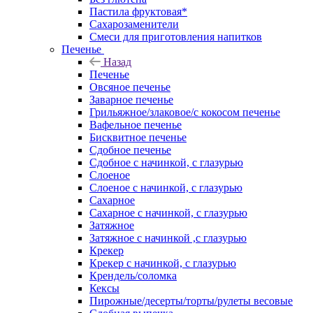
Пастила фруктовая*
Сахарозаменители
Смеси для приготовления напитков
Печенье
Назад
Печенье
Овсяное печенье
Заварное печенье
Грильяжное/злаковое/с кокосом печенье
Вафельное печенье
Бисквитное печенье
Сдобное печенье
Сдобное с начинкой, с глазурью
Слоеное
Слоеное с начинкой, с глазурью
Сахарное
Сахарное с начинкой, с глазурью
Затяжное
Затяжное с начинкой ,с глазурью
Крекер
Крекер с начинкой, с глазурью
Крендель/соломка
Кексы
Пирожные/десерты/торты/рулеты весовые