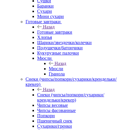
Сушки
Баранки
Сухари
Мини сухари
Готовые завтраки
Назад
Готовые завтраки
Хлопья
Шарики/звездочки/колечки
Подушечки/батончики
Кукурузные палочки
Мюсли
Назад
Мюсли
Гранола
Снеки (чипсы/попкорн/сухарики/крендельки/
крекер)
Назад
Снеки (чипсы/попкорн/сухарики/
крендельки/крекер)
Чипсы весовые
Чипсы фасованные
Попкорн
Пшеничный снек
Сухарики/гренки