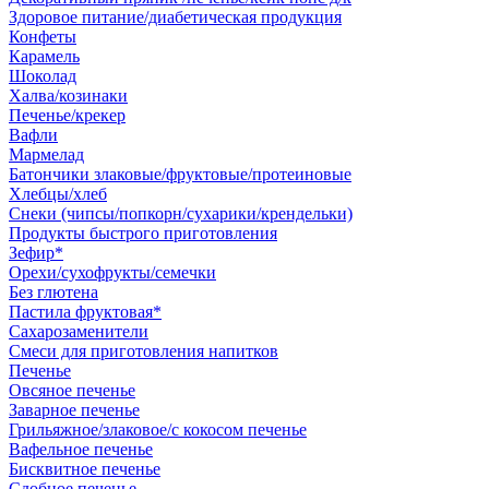
Здоровое питание/диабетическая продукция
Конфеты
Карамель
Шоколад
Халва/козинаки
Печенье/крекер
Вафли
Мармелад
Батончики злаковые/фруктовые/протеиновые
Хлебцы/хлеб
Снеки (чипсы/попкорн/сухарики/крендельки)
Продукты быстрого приготовления
Зефир*
Орехи/сухофрукты/семечки
Без глютена
Пастила фруктовая*
Сахарозаменители
Смеси для приготовления напитков
Печенье
Овсяное печенье
Заварное печенье
Грильяжное/злаковое/с кокосом печенье
Вафельное печенье
Бисквитное печенье
Сдобное печенье