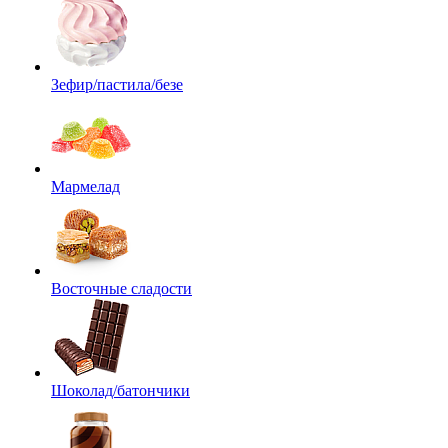
Зефир/пастила/безе
Мармелад
Восточные сладости
Шоколад/батончики