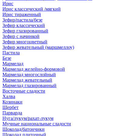
Ирис
Ирис классический /мягкий
Ирис тираженный
Зефир/пастила/безе
Зефир классический
Зефир глазированный
Зефир с начинкой
Зефир многоцветный
Зефир жевательный (маршмеллоу)
Пастила
Безе
Мармелад
Мармелад желейно-формовой
Мармелад многослойный
Мармелад жевательный
Мармелад глазированный
Восточные сладости
Халва
Козинаки
Щербет
Парварда
Нуга/лукум/рахат-лукум
Мучные национальные сладости
Шоколад/батончики
Шоколад плиточный