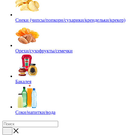
Снеки (чипсы/попкорн/сухарики/крендельки/крекер)
Орехи/сухофрукты/семечки
Бакалея
Соки/напитки/вода