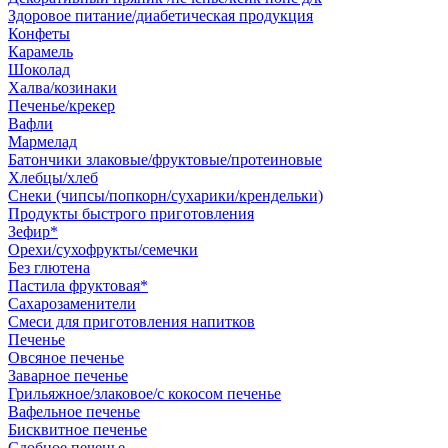
Здоровое питание/диабетическая продукция
Конфеты
Карамель
Шоколад
Халва/козинаки
Печенье/крекер
Вафли
Мармелад
Батончики злаковые/фруктовые/протеиновые
Хлебцы/хлеб
Снеки (чипсы/попкорн/сухарики/крендельки)
Продукты быстрого приготовления
Зефир*
Орехи/сухофрукты/семечки
Без глютена
Пастила фруктовая*
Сахарозаменители
Смеси для приготовления напитков
Печенье
Овсяное печенье
Заварное печенье
Грильяжное/злаковое/с кокосом печенье
Вафельное печенье
Бисквитное печенье
Сдобное печенье