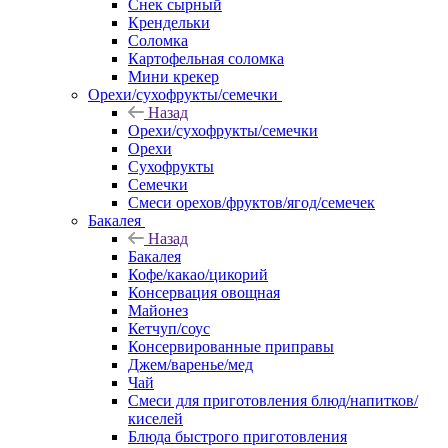
Снек сырный
Крендельки
Соломка
Картофельная соломка
Мини крекер
Орехи/сухофрукты/семечки
Назад
Орехи/сухофрукты/семечки
Орехи
Сухофрукты
Семечки
Смеси орехов/фруктов/ягод/семечек
Бакалея
Назад
Бакалея
Кофе/какао/цикорий
Консервация овощная
Майонез
Кетчуп/соус
Консервированные приправы
Джем/варенье/мед
Чай
Смеси для приготовления блюд/напитков/
киселей
Блюда быстрого приготовления