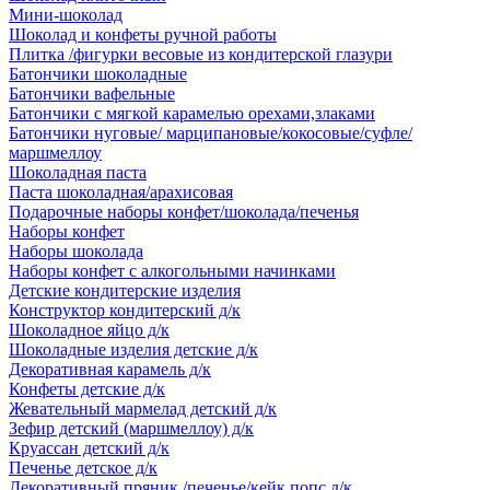
Мини-шоколад
Шоколад и конфеты ручной работы
Плитка /фигурки весовые из кондитерской глазури
Батончики шоколадные
Батончики вафельные
Батончики с мягкой карамелью орехами,злаками
Батончики нуговые/ марципановые/кокосовые/суфле/
маршмеллоу
Шоколадная паста
Паста шоколадная/арахисовая
Подарочные наборы конфет/шоколада/печенья
Наборы конфет
Наборы шоколада
Наборы конфет с алкогольными начинками
Детские кондитерские изделия
Конструктор кондитерский д/к
Шоколадное яйцо д/к
Шоколадные изделия детские д/к
Декоративная карамель д/к
Конфеты детские д/к
Жевательный мармелад детский д/к
Зефир детский (маршмеллоу) д/к
Круассан детский д/к
Печенье детское д/к
Декоративный пряник /печенье/кейк попс д/к