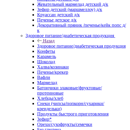
Жевательный мармелад детский д/к
Зефир детский (маршмеллоу) д/к
Круассан детский д/к
Печенье детское д/к
Декоративный пряник /печенье/кейк попс д/
к
Здоровое питание/диабетическая продукция
Назад
Здоровое питание/диабетическая продукция
Конфеты
Карамель
Шоколад
Халва/козинаки
Печенье/крекер
Вафли
Мармелад
Батончики злаковые/фруктовые/
протеиновые
Хлебцы/хлеб
Снеки (чипсы/попкорн/сухарики/
крендельки)
Продукты быстрого приготовления
Зефир*
Орехи/сухофрукты/семечки
Без глютена