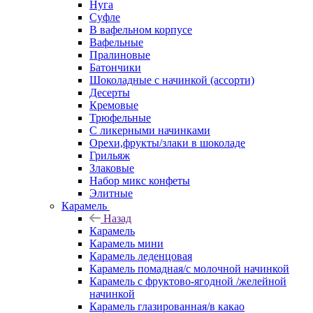
Нуга
Суфле
В вафельном корпусе
Вафельные
Пралиновые
Батончики
Шоколадные с начинкой (ассорти)
Десерты
Кремовые
Трюфельные
С ликерными начинками
Орехи,фрукты/злаки в шоколаде
Грильяж
Злаковые
Набор микс конфеты
Элитные
Карамель
Назад
Карамель
Карамель мини
Карамель леденцовая
Карамель помадная/с молочной начинкой
Карамель с фруктово-ягодной /желейной
начинкой
Карамель глазированная/в какао