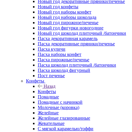
Новый год декоративные пряники/печенье
Новый год конфеты
Новый год наборы конфет
Новый год наборы шоколада
Новый год пирожное/печенье
Новый год фигурки новогодние
Новый год шоколад плиточный /батончики
Пасха декоративная карамель
Пасха декоративные пряники/печенье
Пасха куличи
Пасха наборы конфет
Пасха пирожные/печенье
Пасха шоколад плиточный /батончики
Пасха шоколад фигурный
Пост печенье
Конфеты
Назад
Конфеты
Помадные
Помадные с начинкой
Молочные (коровка)
Желейные
Желейные глазированные
Жевательные
С мягкой карамелью/тоффи