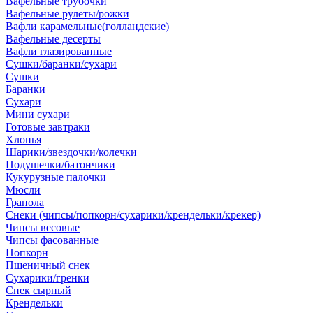
Вафельные трубочки
Вафельные рулеты/рожки
Вафли карамельные(голландские)
Вафельные десерты
Вафли глазированные
Сушки/баранки/сухари
Сушки
Баранки
Сухари
Мини сухари
Готовые завтраки
Хлопья
Шарики/звездочки/колечки
Подушечки/батончики
Кукурузные палочки
Мюсли
Гранола
Снеки (чипсы/попкорн/сухарики/крендельки/крекер)
Чипсы весовые
Чипсы фасованные
Попкорн
Пшеничный снек
Сухарики/гренки
Снек сырный
Крендельки