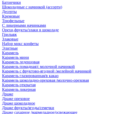
Батончики
Шоколадные с начинкой (ассорти)
Десерты
Кремовые
Трюфельные
С ликерными начинками
Орехи,фрукты/злаки в шоколаде
Грильяж
Злаковые
Набор микс конфеты
Элитные
Карамель
Карамель мини
Карамель леденцовая
Карамель помадная/с молочной начинкой
Карамель с фруктово-ягодной /желейной начинкой
Карамель глазированная/в какао
Карамель шоколадно-ореховая /молочно-ореховая
Карамель открытая
Карамель ликерная
Драже
Драже ореховое
Драже шоколадное
Драже фрукты/ягоды/семечки
Драже сахарное /мармеладное/освежающее