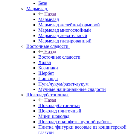
Безе
Мармелад
Назад
Мармелад
Мармелад желейно-формовой
Мармелад многослойный
Мармелад жевательный
Мармелад глазированный
Восточные сладости
Назад
Восточные сладости
Халва
Козинаки
Щербет
Парварда
Нуга/лукум/рахат-лукум
Мучные национальные сладости
Шоколад/батончики
Назад
Шоколад/батончики
Шоколад плиточный
Мини-шоколад
Шоколад и конфеты ручной работы
Плитка /фигурки весовые из кондитерской
глазури