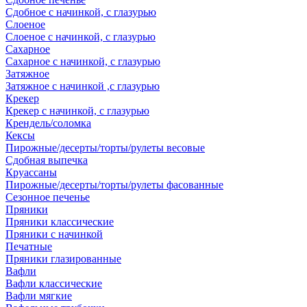
Сдобное с начинкой, с глазурью
Слоеное
Слоеное с начинкой, с глазурью
Сахарное
Сахарное с начинкой, с глазурью
Затяжное
Затяжное с начинкой ,с глазурью
Крекер
Крекер с начинкой, с глазурью
Крендель/соломка
Кексы
Пирожные/десерты/торты/рулеты весовые
Сдобная выпечка
Круассаны
Пирожные/десерты/торты/рулеты фасованные
Сезонное печенье
Пряники
Пряники классические
Пряники с начинкой
Печатные
Пряники глазированные
Вафли
Вафли классические
Вафли мягкие