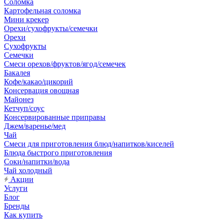
Соломка
Картофельная соломка
Мини крекер
Орехи/сухофрукты/семечки
Орехи
Сухофрукты
Семечки
Смеси орехов/фруктов/ягод/семечек
Бакалея
Кофе/какао/цикорий
Консервация овощная
Майонез
Кетчуп/соус
Консервированные приправы
Джем/варенье/мед
Чай
Смеси для приготовления блюд/напитков/киселей
Блюда быстрого приготовления
Соки/напитки/вода
Чай холодный
Акции
Услуги
Блог
Бренды
Как купить