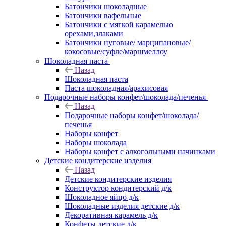
Батончики шоколадные
Батончики вафельные
Батончики с мягкой карамелью
орехами,злаками
Батончики нуговые/ марципановые/
кокосовые/суфле/маршмеллоу
Шоколадная паста
Назад
Шоколадная паста
Паста шоколадная/арахисовая
Подарочные наборы конфет/шоколада/печенья
Назад
Подарочные наборы конфет/шоколада/
печенья
Наборы конфет
Наборы шоколада
Наборы конфет с алкогольными начинками
Детские кондитерские изделия
Назад
Детские кондитерские изделия
Конструктор кондитерский д/к
Шоколадное яйцо д/к
Шоколадные изделия детские д/к
Декоративная карамель д/к
Конфеты детские д/к