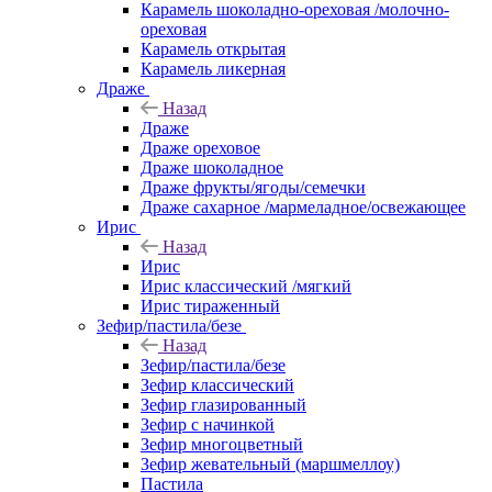
Карамель шоколадно-ореховая /молочно-
ореховая
Карамель открытая
Карамель ликерная
Драже
Назад
Драже
Драже ореховое
Драже шоколадное
Драже фрукты/ягоды/семечки
Драже сахарное /мармеладное/освежающее
Ирис
Назад
Ирис
Ирис классический /мягкий
Ирис тираженный
Зефир/пастила/безе
Назад
Зефир/пастила/безе
Зефир классический
Зефир глазированный
Зефир с начинкой
Зефир многоцветный
Зефир жевательный (маршмеллоу)
Пастила