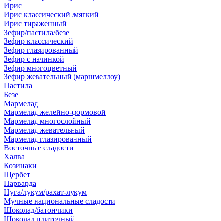
Ирис
Ирис классический /мягкий
Ирис тираженный
Зефир/пастила/безе
Зефир классический
Зефир глазированный
Зефир с начинкой
Зефир многоцветный
Зефир жевательный (маршмеллоу)
Пастила
Безе
Мармелад
Мармелад желейно-формовой
Мармелад многослойный
Мармелад жевательный
Мармелад глазированный
Восточные сладости
Халва
Козинаки
Щербет
Парварда
Нуга/лукум/рахат-лукум
Мучные национальные сладости
Шоколад/батончики
Шоколад плиточный