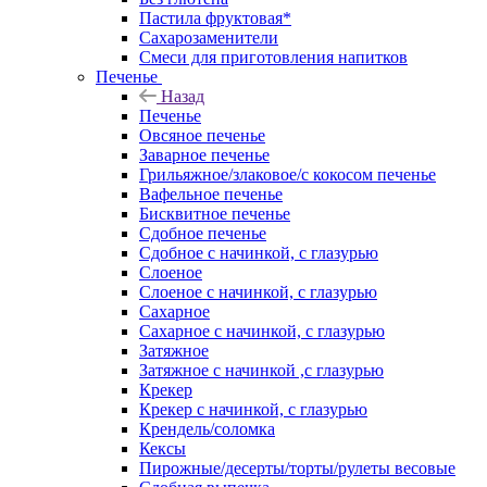
Пастила фруктовая*
Сахарозаменители
Смеси для приготовления напитков
Печенье
Назад
Печенье
Овсяное печенье
Заварное печенье
Грильяжное/злаковое/с кокосом печенье
Вафельное печенье
Бисквитное печенье
Сдобное печенье
Сдобное с начинкой, с глазурью
Слоеное
Слоеное с начинкой, с глазурью
Сахарное
Сахарное с начинкой, с глазурью
Затяжное
Затяжное с начинкой ,с глазурью
Крекер
Крекер с начинкой, с глазурью
Крендель/соломка
Кексы
Пирожные/десерты/торты/рулеты весовые