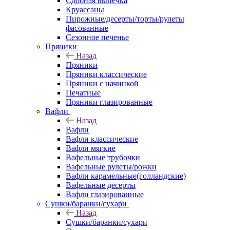
Сдобная выпечка
Круассаны
Пирожные/десерты/торты/рулеты
фасованные
Сезонное печенье
Пряники
Назад
Пряники
Пряники классические
Пряники с начинкой
Печатные
Пряники глазированные
Вафли
Назад
Вафли
Вафли классические
Вафли мягкие
Вафельные трубочки
Вафельные рулеты/рожки
Вафли карамельные(голландские)
Вафельные десерты
Вафли глазированные
Сушки/баранки/сухари
Назад
Сушки/баранки/сухари