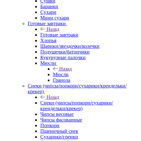
Сушки
Баранки
Сухари
Мини сухари
Готовые завтраки
Назад
Готовые завтраки
Хлопья
Шарики/звездочки/колечки
Подушечки/батончики
Кукурузные палочки
Мюсли
Назад
Мюсли
Гранола
Снеки (чипсы/попкорн/сухарики/крендельки/
крекер)
Назад
Снеки (чипсы/попкорн/сухарики/
крендельки/крекер)
Чипсы весовые
Чипсы фасованные
Попкорн
Пшеничный снек
Сухарики/гренки