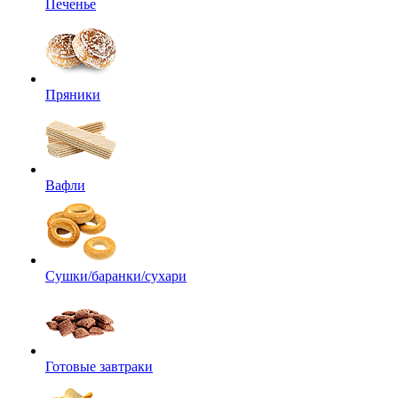
Печенье
Пряники
Вафли
Сушки/баранки/сухари
Готовые завтраки