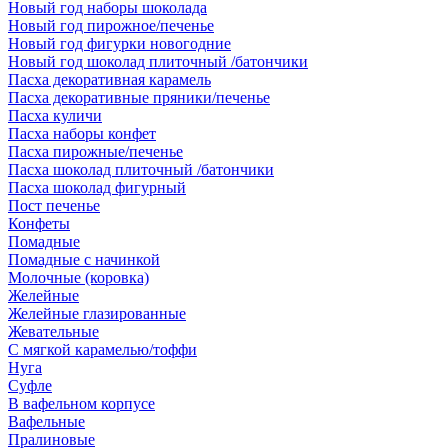
Новый год наборы шоколада
Новый год пирожное/печенье
Новый год фигурки новогодние
Новый год шоколад плиточный /батончики
Пасха декоративная карамель
Пасха декоративные пряники/печенье
Пасха куличи
Пасха наборы конфет
Пасха пирожные/печенье
Пасха шоколад плиточный /батончики
Пасха шоколад фигурный
Пост печенье
Конфеты
Помадные
Помадные с начинкой
Молочные (коровка)
Желейные
Желейные глазированные
Жевательные
С мягкой карамелью/тоффи
Нуга
Суфле
В вафельном корпусе
Вафельные
Пралиновые