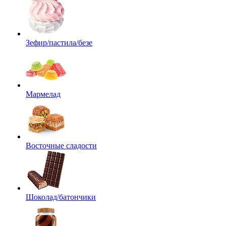
Зефир/пастила/безе
Мармелад
Восточные сладости
Шоколад/батончики