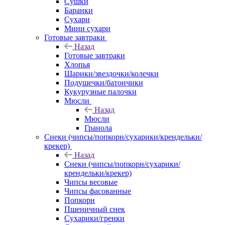
Сушки
Баранки
Сухари
Мини сухари
Готовые завтраки
Назад
Готовые завтраки
Хлопья
Шарики/звездочки/колечки
Подушечки/батончики
Кукурузные палочки
Мюсли
Назад
Мюсли
Гранола
Снеки (чипсы/попкорн/сухарики/крендельки/
крекер)
Назад
Снеки (чипсы/попкорн/сухарики/
крендельки/крекер)
Чипсы весовые
Чипсы фасованные
Попкорн
Пшеничный снек
Сухарики/гренки