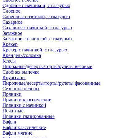
Сдобное с начинкой, с глазурью
Слоеное
Слоеное с начинкой, с глазурью
Сахарное
Сахарное с начинкой, с глазурью
Затяжное
Затяжное с начинкой ,с глазурью
Крекер
Крекер с начинкой, с глазурью
Крендель/соломка
Кексы
Пирожные/десерты/торты/рулеты весовые
Сдобная выпечка
Круассаны
Пирожные/десерты/торты/рулеты фасованные
Сезонное печенье
Пряники
Пряники классические
Пряники с начинкой
Печатные
Пряники глазированные
Вафли
Вафли классические
Вафли мягкие