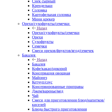
Снек сырный
Крендельки
Соломка
Картофельная соломка
Мини крекер
Орехи/сухофрукты/семечки
Назад
Орехи/сухофрукты/семечки
Орехи
Сухофрукты
Семечки
Смеси орехов/фруктов/ягод/семечек
Бакалея
Назад
Бакалея
Кофе/какао/цикорий
Консервация овощная
Майонез
Кетчуп/соус
Консервированные приправы
Джем/варенье/мед
Чай
Смеси для приготовления блюд/напитков/
киселей
Блюда быстрого приготовления