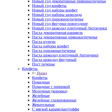
Новый год декоративные пряники/печенье
Новый год конфеты
Новый год наборы конфет
Новый год наборы шоколада
Новый год пирожное/печенье
Новый год фигурки новогодние
Новый год шоколад плиточный /батончики
Пасха декоративная карамель
Пасха декоративные пряники/печенье
Пасха куличи
Пасха наборы конфет
Пасха пирожные/печенье
Пасха шоколад плиточный /батончики
Пасха шоколад фигурный
Пост печенье
Конфеты
Назад
Конфеты
Помадные
Помадные с начинкой
Молочные (коровка)
Желейные
Желейные глазированные
Жевательные
С мягкой карамелью/тоффи