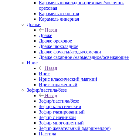
Карамель шоколадно-ореховая /молочно-
ореховая
Карамель открытая
Карамель ликерная
Драже
Назад
Драже
Драже ореховое
Драже шоколадное
Драже фрукты/ягоды/семечки
Драже сахарное /мармеладное/освежающее
Ирис
Назад
Ирис
Ирис классический /мягкий
Ирис тираженный
Зефир/пастила/безе
Назад
Зефир/пастила/безе
Зефир классический
Зефир глазированный
Зефир с начинкой
Зефир многоцветный
Зефир жевательный (маршмеллоу)
Пастила