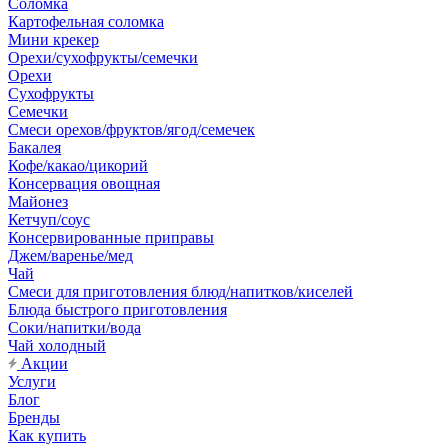
Соломка
Картофельная соломка
Мини крекер
Орехи/сухофрукты/семечки
Орехи
Сухофрукты
Семечки
Смеси орехов/фруктов/ягод/семечек
Бакалея
Кофе/какао/цикорий
Консервация овощная
Майонез
Кетчуп/соус
Консервированные приправы
Джем/варенье/мед
Чай
Смеси для приготовления блюд/напитков/киселей
Блюда быстрого приготовления
Соки/напитки/вода
Чай холодный
Акции
Услуги
Блог
Бренды
Как купить