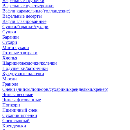
Вафельные трубочки
Вафельные рулеты/рожки
Вафли карамельные(голландские)
Вафельные десерты
Вафли глазированные
Сушки/баранки/сухари
Сушки
Баранки
Сухари
Мини сухари
Готовые завтраки
Хлопья
Шарики/звездочки/колечки
Подушечки/батончики
Кукурузные палочки
Мюсли
Гранола
Снеки (чипсы/попкорн/сухарики/крендельки/крекер)
Чипсы весовые
Чипсы фасованные
Попкорн
Пшеничный снек
Сухарики/гренки
Снек сырный
Крендельки