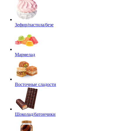
Зефир/пастила/безе
Мармелад
Восточные сладости
Шоколад/батончики