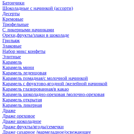
Батончики
Шоколадные с начинкой (ассорти)
Десерты
Кремовые
Трюфельные
С ликерными начинками
Орехи,фрукты/злаки в шоколаде
Грильяж
Злаковые
Набор микс конфеты
Элитные
Карамель
Карамель мини
Карамель леденцовая
Карамель помадная/с молочной начинкой
Карамель с фруктово-ягодной /желейной начинкой
Карамель глазированная/в какао
Карамель шоколадно-ореховая /молочно-ореховая
Карамель открытая
Карамель ликерная
Драже
Драже ореховое
Драже шоколадное
Драже фрукты/ягоды/семечки
Драже сахарное /мармеладное/освежающее