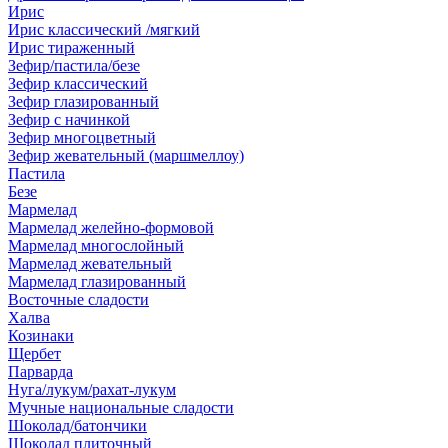
Ирис
Ирис классический /мягкий
Ирис тираженный
Зефир/пастила/безе
Зефир классический
Зефир глазированный
Зефир с начинкой
Зефир многоцветный
Зефир жевательный (маршмеллоу)
Пастила
Безе
Мармелад
Мармелад желейно-формовой
Мармелад многослойный
Мармелад жевательный
Мармелад глазированный
Восточные сладости
Халва
Козинаки
Щербет
Парварда
Нуга/лукум/рахат-лукум
Мучные национальные сладости
Шоколад/батончики
Шоколад плиточный