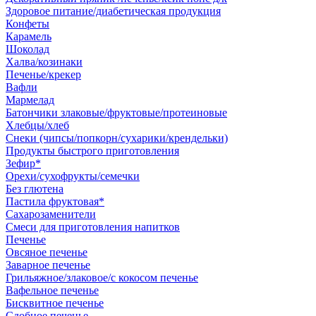
Здоровое питание/диабетическая продукция
Конфеты
Карамель
Шоколад
Халва/козинаки
Печенье/крекер
Вафли
Мармелад
Батончики злаковые/фруктовые/протеиновые
Хлебцы/хлеб
Снеки (чипсы/попкорн/сухарики/крендельки)
Продукты быстрого приготовления
Зефир*
Орехи/сухофрукты/семечки
Без глютена
Пастила фруктовая*
Сахарозаменители
Смеси для приготовления напитков
Печенье
Овсяное печенье
Заварное печенье
Грильяжное/злаковое/с кокосом печенье
Вафельное печенье
Бисквитное печенье
Сдобное печенье