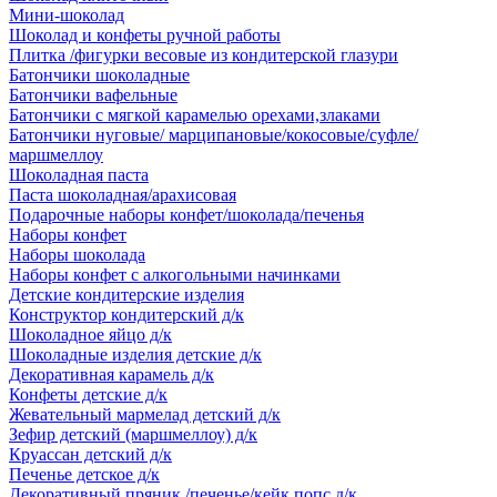
Мини-шоколад
Шоколад и конфеты ручной работы
Плитка /фигурки весовые из кондитерской глазури
Батончики шоколадные
Батончики вафельные
Батончики с мягкой карамелью орехами,злаками
Батончики нуговые/ марципановые/кокосовые/суфле/
маршмеллоу
Шоколадная паста
Паста шоколадная/арахисовая
Подарочные наборы конфет/шоколада/печенья
Наборы конфет
Наборы шоколада
Наборы конфет с алкогольными начинками
Детские кондитерские изделия
Конструктор кондитерский д/к
Шоколадное яйцо д/к
Шоколадные изделия детские д/к
Декоративная карамель д/к
Конфеты детские д/к
Жевательный мармелад детский д/к
Зефир детский (маршмеллоу) д/к
Круассан детский д/к
Печенье детское д/к
Декоративный пряник /печенье/кейк попс д/к