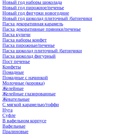
Новый год наборы шоколада
Новый год пирожное/печенье
Новый год фигурки новогодние
Новый год шоколад плиточный /батончики
Пасха декоративная карамель
Пасха декоративные пряники/печенье
Пасха куличи
Пасха наборы конфет
Пасха пирожные/печенье
Пасха шоколад плиточный /батончики
Пасха шоколад фигурный
Пост печенье
Конфеты
Помадные
Помадные с начинкой
Молочные (коровка)
Желейные
Желейные глазированные
Жевательные
С мягкой карамелью/тоффи
Нуга
Суфле
В вафельном корпусе
Вафельные
Пралиновые