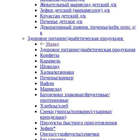
Жевательный мармелад детский д/к
Зефир детский (маршмеллоу) д/к
Круассан детский д/к
Печенье детское д/к
Декоративный пряник /печенье/кейк попс д/
к
Здоровое питание/диабетическая продукция
Назад
Здоровое питание/диабетическая продукция
Конфеты
Карамель
Шоколад
Халва/козинаки
Печенье/крекер
Вафли
Мармелад
Батончики злаковые/фруктовые/
протеиновые
Хлебцы/хлеб
Снеки (чипсы/попкорн/сухарики/
крендельки)
Продукты быстрого приготовления
Зефир*
Орехи/сухофрукты/семечки
Без глютена