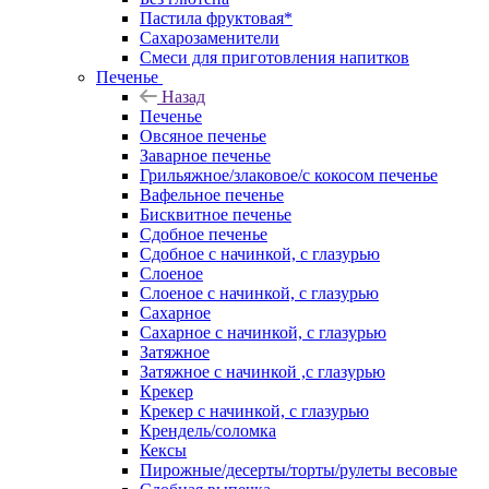
Пастила фруктовая*
Сахарозаменители
Смеси для приготовления напитков
Печенье
Назад
Печенье
Овсяное печенье
Заварное печенье
Грильяжное/злаковое/с кокосом печенье
Вафельное печенье
Бисквитное печенье
Сдобное печенье
Сдобное с начинкой, с глазурью
Слоеное
Слоеное с начинкой, с глазурью
Сахарное
Сахарное с начинкой, с глазурью
Затяжное
Затяжное с начинкой ,с глазурью
Крекер
Крекер с начинкой, с глазурью
Крендель/соломка
Кексы
Пирожные/десерты/торты/рулеты весовые