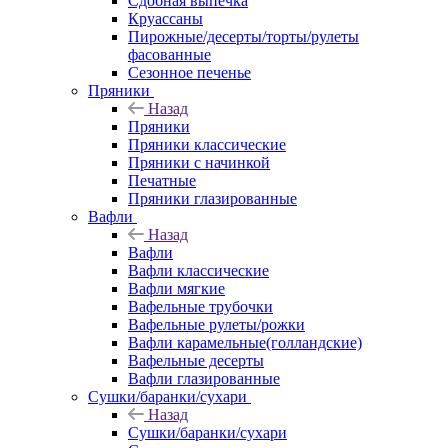
Сдобная выпечка
Круассаны
Пирожные/десерты/торты/рулеты
фасованные
Сезонное печенье
Пряники
Назад
Пряники
Пряники классические
Пряники с начинкой
Печатные
Пряники глазированные
Вафли
Назад
Вафли
Вафли классические
Вафли мягкие
Вафельные трубочки
Вафельные рулеты/рожки
Вафли карамельные(голландские)
Вафельные десерты
Вафли глазированные
Сушки/баранки/сухари
Назад
Сушки/баранки/сухари