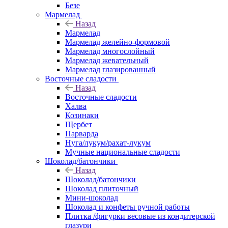
Безе
Мармелад
Назад
Мармелад
Мармелад желейно-формовой
Мармелад многослойный
Мармелад жевательный
Мармелад глазированный
Восточные сладости
Назад
Восточные сладости
Халва
Козинаки
Щербет
Парварда
Нуга/лукум/рахат-лукум
Мучные национальные сладости
Шоколад/батончики
Назад
Шоколад/батончики
Шоколад плиточный
Мини-шоколад
Шоколад и конфеты ручной работы
Плитка /фигурки весовые из кондитерской
глазури