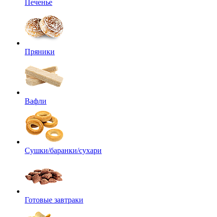
Печенье
Пряники
Вафли
Сушки/баранки/сухари
Готовые завтраки