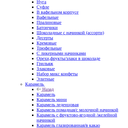
Нуга
Суфле
В вафельном корпусе
Вафельные
Пралиновые
Батончики
Шоколадные с начинкой (ассорти)
Десерты
Кремовые
Трюфельные
С ликерными начинками
Орехи,фрукты/злаки в шоколаде
Грильяж
Злаковые
Набор микс конфеты
Элитные
Карамель
Назад
Карамель
Карамель мини
Карамель леденцовая
Карамель помадная/с молочной начинкой
Карамель с фруктово-ягодной /желейной
начинкой
Карамель глазированная/в какао