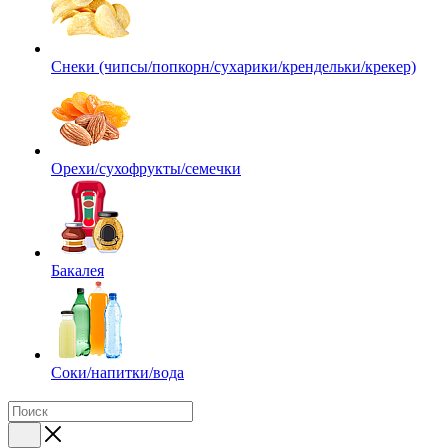
Снеки (чипсы/попкорн/сухарики/крендельки/крекер)
Орехи/сухофрукты/семечки
Бакалея
Соки/напитки/вода