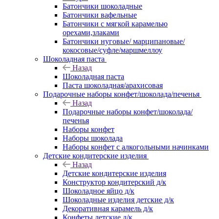
Батончики шоколадные
Батончики вафельные
Батончики с мягкой карамелью
орехами,злаками
Батончики нуговые/ марципановые/
кокосовые/суфле/маршмеллоу
Шоколадная паста
Назад
Шоколадная паста
Паста шоколадная/арахисовая
Подарочные наборы конфет/шоколада/печенья
Назад
Подарочные наборы конфет/шоколада/
печенья
Наборы конфет
Наборы шоколада
Наборы конфет с алкогольными начинками
Детские кондитерские изделия
Назад
Детские кондитерские изделия
Конструктор кондитерский д/к
Шоколадное яйцо д/к
Шоколадные изделия детские д/к
Декоративная карамель д/к
Конфеты детские д/к