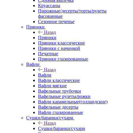
Сдобная выпечка
Круассаны
Пирожные/десерты/торты/рулеты
фасованные
Сезонное печенье
Пряники
Назад
Пряники
Пряники классические
Пряники с начинкой
Печатные
Пряники глазированные
Вафли
Назад
Вафли
Вафли классические
Вафли мягкие
Вафельные трубочки
Вафельные рулеты/рожки
Вафли карамельные(голландские)
Вафельные десерты
Вафли глазированные
Сушки/баранки/сухари
Назад
Сушки/баранки/сухари