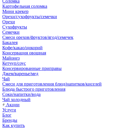
Соломка
Картофельная соломка
Мини крекер
Орехи/сухофрукты/семечки
Орехи
Сухофрукты
Семечки
Смеси орехов/фруктов/ягод/семечек
Бакалея
Кофе/какао/цикорий
Консервация овощная
Майонез
Кетчуп/соус
Консервированные приправы
Джем/варенье/мед
Чай
Смеси для приготовления блюд/напитков/киселей
Блюда быстрого приготовления
Соки/напитки/вода
Чай холодный
Акции
Услуги
Блог
Бренды
Как купить