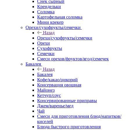
Снек сырный
Крендельки
Соломка
Картофельная соломка
Мини крекер
Орехи/сухофрукты/семечки
Назад
Орехи/сухофрукты/семечки
Орехи
Сухофрукты
Семечки
Смеси орехов/фруктов/ягод/семечек
Бакалея
Назад
Бакалея
Кофе/какао/цикорий
Консервация овощная
Майонез
Кетчуп/соус
Консервированные приправы
Джем/варенье/мед
Чай
Смеси для приготовления блюд/напитков/
киселей
Блюда быстрого приготовления