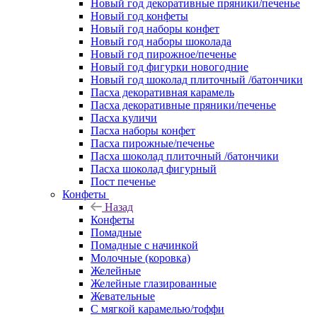
Новый год декоративные пряники/печенье
Новый год конфеты
Новый год наборы конфет
Новый год наборы шоколада
Новый год пирожное/печенье
Новый год фигурки новогодние
Новый год шоколад плиточный /батончики
Пасха декоративная карамель
Пасха декоративные пряники/печенье
Пасха куличи
Пасха наборы конфет
Пасха пирожные/печенье
Пасха шоколад плиточный /батончики
Пасха шоколад фигурный
Пост печенье
Конфеты
Назад
Конфеты
Помадные
Помадные с начинкой
Молочные (коровка)
Желейные
Желейные глазированные
Жевательные
С мягкой карамелью/тоффи