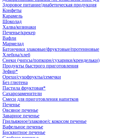
Здоровое питание/диабетическая продукция
Конфеты
Карамель
Шоколад
Халва/козинаки
Печенье/крекер
Вафли
Мармелад
Батончики злаковые/фруктовые/протеиновые
Хлебцы/хлеб
Снеки (чипсы/попкорн/сухарики/крендельки)
Продукты быстрого приготовления
Зефир*
Орехи/сухофрукты/семечки
Без глютена
Пастила фруктовая*
Сахарозаменители
Смеси для приготовления напитков
Печенье
Овсяное печенье
Заварное печенье
Грильяжное/злаковое/с кокосом печенье
Вафельное печенье
Бисквитное печенье
Сдобное печенье