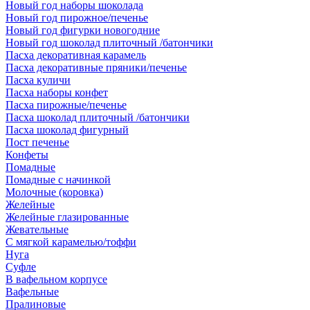
Новый год наборы шоколада
Новый год пирожное/печенье
Новый год фигурки новогодние
Новый год шоколад плиточный /батончики
Пасха декоративная карамель
Пасха декоративные пряники/печенье
Пасха куличи
Пасха наборы конфет
Пасха пирожные/печенье
Пасха шоколад плиточный /батончики
Пасха шоколад фигурный
Пост печенье
Конфеты
Помадные
Помадные с начинкой
Молочные (коровка)
Желейные
Желейные глазированные
Жевательные
С мягкой карамелью/тоффи
Нуга
Суфле
В вафельном корпусе
Вафельные
Пралиновые