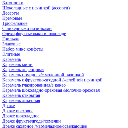
Батончики
Шоколадные с начинкой (ассорти)
Десерты
Кремовые
Трюфельные
С ликерными начинками
Орехи,фрукты/злаки в шоколаде
Грильяж
Злаковые
Набор микс конфеты
Элитные
Карамель
Карамель мини
Карамель леденцовая
Карамель помадная/с молочной начинкой
Карамель с фруктово-ягодной /желейной начинкой
Карамель глазированная/в какао
Карамель шоколадно-ореховая /молочно-ореховая
Карамель открытая
Карамель ликерная
Драже
Драже ореховое
Драже шоколадное
Драже фрукты/ягоды/семечки
Драже сахарное /мармеладное/освежающее