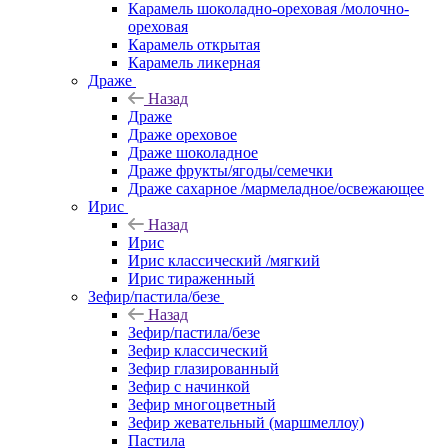
Карамель шоколадно-ореховая /молочно-
ореховая
Карамель открытая
Карамель ликерная
Драже
Назад
Драже
Драже ореховое
Драже шоколадное
Драже фрукты/ягоды/семечки
Драже сахарное /мармеладное/освежающее
Ирис
Назад
Ирис
Ирис классический /мягкий
Ирис тираженный
Зефир/пастила/безе
Назад
Зефир/пастила/безе
Зефир классический
Зефир глазированный
Зефир с начинкой
Зефир многоцветный
Зефир жевательный (маршмеллоу)
Пастила