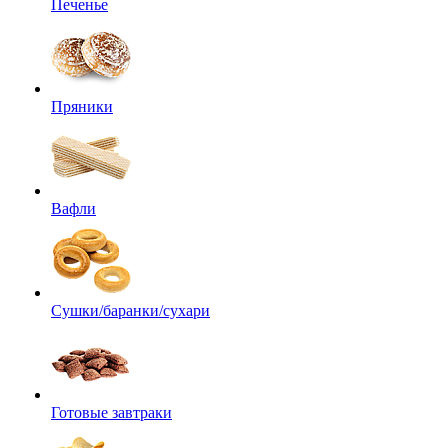
Печенье
Пряники
Вафли
Сушки/баранки/сухари
Готовые завтраки