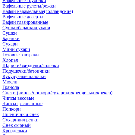
Вафельные трубочки
Вафельные рулеты/рожки
Вафли карамельные(голландские)
Вафельные десерты
Вафли глазированные
Сушки/баранки/сухари
Сушки
Баранки
Сухари
Мини сухари
Готовые завтраки
Хлопья
Шарики/звездочки/колечки
Подушечки/батончики
Кукурузные палочки
Мюсли
Гранола
Снеки (чипсы/попкорн/сухарики/крендельки/крекер)
Чипсы весовые
Чипсы фасованные
Попкорн
Пшеничный снек
Сухарики/гренки
Снек сырный
Крендельки