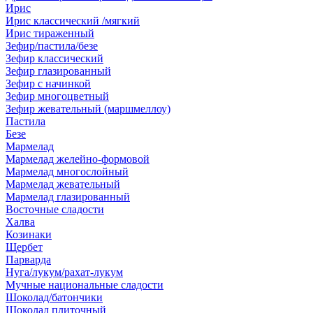
Ирис
Ирис классический /мягкий
Ирис тираженный
Зефир/пастила/безе
Зефир классический
Зефир глазированный
Зефир с начинкой
Зефир многоцветный
Зефир жевательный (маршмеллоу)
Пастила
Безе
Мармелад
Мармелад желейно-формовой
Мармелад многослойный
Мармелад жевательный
Мармелад глазированный
Восточные сладости
Халва
Козинаки
Щербет
Парварда
Нуга/лукум/рахат-лукум
Мучные национальные сладости
Шоколад/батончики
Шоколад плиточный