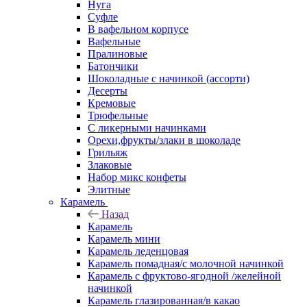
Нуга
Суфле
В вафельном корпусе
Вафельные
Пралиновые
Батончики
Шоколадные с начинкой (ассорти)
Десерты
Кремовые
Трюфельные
С ликерными начинками
Орехи,фрукты/злаки в шоколаде
Грильяж
Злаковые
Набор микс конфеты
Элитные
Карамель
Назад
Карамель
Карамель мини
Карамель леденцовая
Карамель помадная/с молочной начинкой
Карамель с фруктово-ягодной /желейной
начинкой
Карамель глазированная/в какао