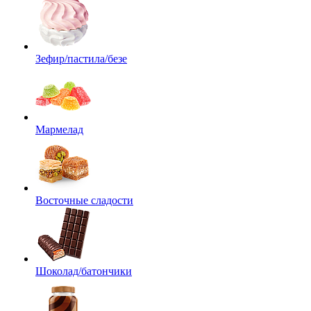
Зефир/пастила/безе
Мармелад
Восточные сладости
Шоколад/батончики