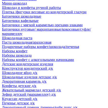
Мини-шоколад
Шоколад и конфеты ручной работы
Плитка /фигурки весовые из кондитерской глазури
Батончики шоколадные
Батончики вафельные
Батончики с мягкой карамелью орехами,злаками
Батончики нуговые/ марципановые/кокосовые/суфле/
маршмеллоу
Шоколадная паста
Паста шоколадная/арахисовая
Подарочные наборы конфет/шоколада/печенья
Наборы конфет
Наборы шоколада
Наборы конфет с алкогольными начинками
Детские кондитерские изделия
Конструктор кондитерский д/к
Шоколадное яйцо д/к
Шоколадные изделия детские д/к
Декоративная карамель д/к
Конфеты детские д/к
Жевательный мармелад детский д/к
Зефир детский (маршмеллоу) д/к
Круассан детский д/к
Печенье детское д/к
Декоративный пряник /печенье/кейк попс д/к