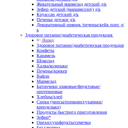
Жевательный мармелад детский д/к
Зефир детский (маршмеллоу) д/к
Круассан детский д/к
Печенье детское д/к
Декоративный пряник /печенье/кейк попс д/
к
Здоровое питание/диабетическая продукция
Назад
Здоровое питание/диабетическая продукция
Конфеты
Карамель
Шоколад
Халва/козинаки
Печенье/крекер
Вафли
Мармелад
Батончики злаковые/фруктовые/
протеиновые
Хлебцы/хлеб
Снеки (чипсы/попкорн/сухарики/
крендельки)
Продукты быстрого приготовления
Зефир*
Орехи/сухофрукты/семечки
Без глютена