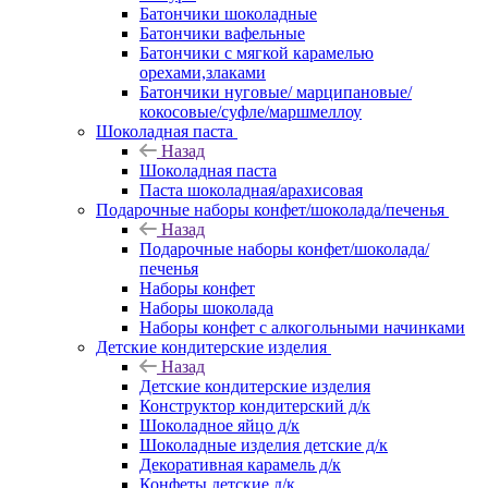
Батончики шоколадные
Батончики вафельные
Батончики с мягкой карамелью
орехами,злаками
Батончики нуговые/ марципановые/
кокосовые/суфле/маршмеллоу
Шоколадная паста
Назад
Шоколадная паста
Паста шоколадная/арахисовая
Подарочные наборы конфет/шоколада/печенья
Назад
Подарочные наборы конфет/шоколада/
печенья
Наборы конфет
Наборы шоколада
Наборы конфет с алкогольными начинками
Детские кондитерские изделия
Назад
Детские кондитерские изделия
Конструктор кондитерский д/к
Шоколадное яйцо д/к
Шоколадные изделия детские д/к
Декоративная карамель д/к
Конфеты детские д/к