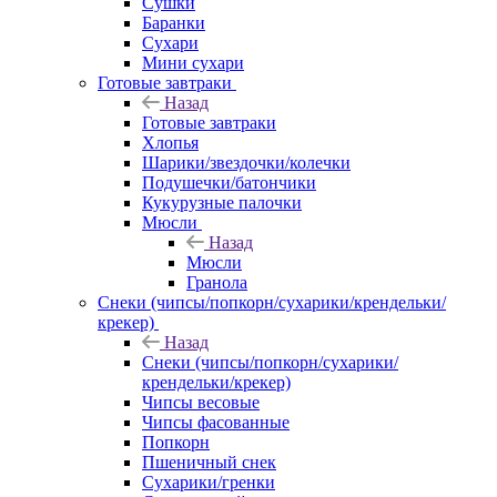
Сушки
Баранки
Сухари
Мини сухари
Готовые завтраки
Назад
Готовые завтраки
Хлопья
Шарики/звездочки/колечки
Подушечки/батончики
Кукурузные палочки
Мюсли
Назад
Мюсли
Гранола
Снеки (чипсы/попкорн/сухарики/крендельки/
крекер)
Назад
Снеки (чипсы/попкорн/сухарики/
крендельки/крекер)
Чипсы весовые
Чипсы фасованные
Попкорн
Пшеничный снек
Сухарики/гренки