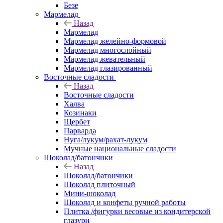
Безе
Мармелад
Назад
Мармелад
Мармелад желейно-формовой
Мармелад многослойный
Мармелад жевательный
Мармелад глазированный
Восточные сладости
Назад
Восточные сладости
Халва
Козинаки
Щербет
Парварда
Нуга/лукум/рахат-лукум
Мучные национальные сладости
Шоколад/батончики
Назад
Шоколад/батончики
Шоколад плиточный
Мини-шоколад
Шоколад и конфеты ручной работы
Плитка /фигурки весовые из кондитерской
глазури