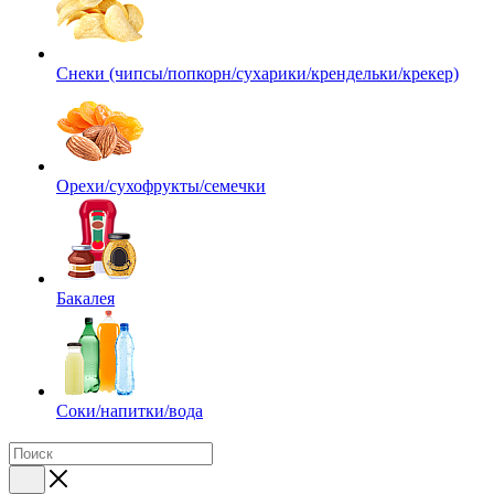
Снеки (чипсы/попкорн/сухарики/крендельки/крекер)
Орехи/сухофрукты/семечки
Бакалея
Соки/напитки/вода