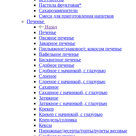
Пастила фруктовая*
Сахарозаменители
Смеси для приготовления напитков
Печенье
Назад
Печенье
Овсяное печенье
Заварное печенье
Грильяжное/злаковое/с кокосом печенье
Вафельное печенье
Бисквитное печенье
Сдобное печенье
Сдобное с начинкой, с глазурью
Слоеное
Слоеное с начинкой, с глазурью
Сахарное
Сахарное с начинкой, с глазурью
Затяжное
Затяжное с начинкой ,с глазурью
Крекер
Крекер с начинкой, с глазурью
Крендель/соломка
Кексы
Пирожные/десерты/торты/рулеты весовые