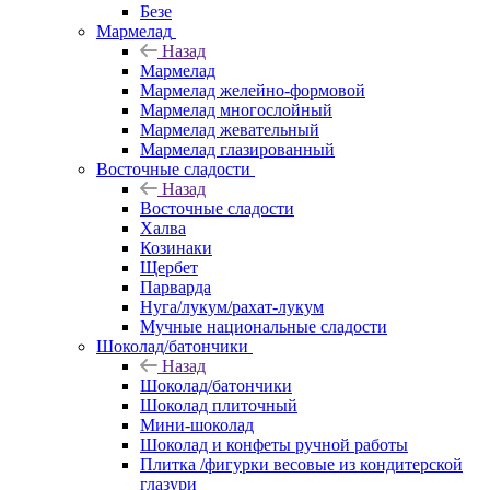
Безе
Мармелад
Назад
Мармелад
Мармелад желейно-формовой
Мармелад многослойный
Мармелад жевательный
Мармелад глазированный
Восточные сладости
Назад
Восточные сладости
Халва
Козинаки
Щербет
Парварда
Нуга/лукум/рахат-лукум
Мучные национальные сладости
Шоколад/батончики
Назад
Шоколад/батончики
Шоколад плиточный
Мини-шоколад
Шоколад и конфеты ручной работы
Плитка /фигурки весовые из кондитерской
глазури