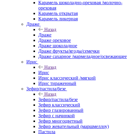
Карамель шоколадно-ореховая /молочно-
ореховая
Карамель открытая
Карамель ликерная
Драже
Назад
Драже
Драже ореховое
Драже шоколадное
Драже фрукты/ягоды/семечки
Драже сахарное /мармеладное/освежающее
Ирис
Назад
Ирис
Ирис классический /мягкий
Ирис тираженный
Зефир/пастила/безе
Назад
Зефир/пастила/безе
Зефир классический
Зефир глазированный
Зефир с начинкой
Зефир многоцветный
Зефир жевательный (маршмеллоу)
Пастила