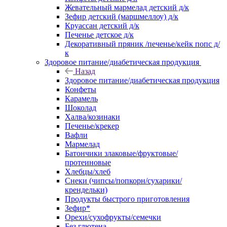
Жевательный мармелад детский д/к
Зефир детский (маршмеллоу) д/к
Круассан детский д/к
Печенье детское д/к
Декоративный пряник /печенье/кейк попс д/
к
Здоровое питание/диабетическая продукция
Назад
Здоровое питание/диабетическая продукция
Конфеты
Карамель
Шоколад
Халва/козинаки
Печенье/крекер
Вафли
Мармелад
Батончики злаковые/фруктовые/
протеиновые
Хлебцы/хлеб
Снеки (чипсы/попкорн/сухарики/
крендельки)
Продукты быстрого приготовления
Зефир*
Орехи/сухофрукты/семечки
Без глютена