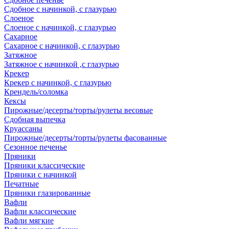
Сдобное с начинкой, с глазурью
Слоеное
Слоеное с начинкой, с глазурью
Сахарное
Сахарное с начинкой, с глазурью
Затяжное
Затяжное с начинкой ,с глазурью
Крекер
Крекер с начинкой, с глазурью
Крендель/соломка
Кексы
Пирожные/десерты/торты/рулеты весовые
Сдобная выпечка
Круассаны
Пирожные/десерты/торты/рулеты фасованные
Сезонное печенье
Пряники
Пряники классические
Пряники с начинкой
Печатные
Пряники глазированные
Вафли
Вафли классические
Вафли мягкие