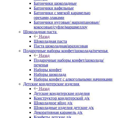
Батончики шоколадные
Батончики вафельные
Батончики с мягкой карамелью
орехами,злаками
Батончики нуговые/ марципановые/
кокосовые/суфле/маршмеллоу
Шоколадная паста
Назад
Шоколадная паста
Паста шоколадная/арахисовая
Подарочные наборы конфет/шоколада/печенья
Назад
Подарочные наборы конфет/шоколада/
печенья
Наборы конфет
Наборы шоколада
Наборы конфет с алкогольными начинками
Детские кондитерские изделия
Назад
Детские кондитерские изделия
Конструктор кондитерский д/к
Шоколадное яйцо д/к
Шоколадные изделия детские д/к
Декоративная карамель д/к
Конфеты детские д/к