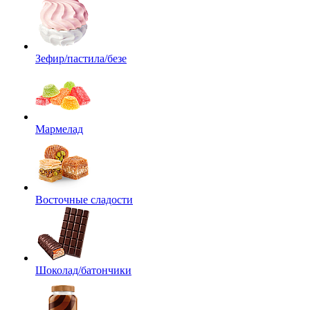
Зефир/пастила/безе
Мармелад
Восточные сладости
Шоколад/батончики