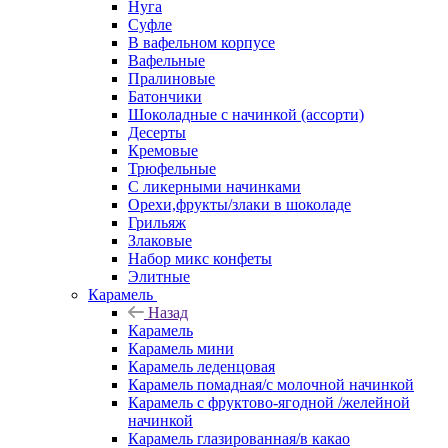
Нуга
Суфле
В вафельном корпусе
Вафельные
Пралиновые
Батончики
Шоколадные с начинкой (ассорти)
Десерты
Кремовые
Трюфельные
С ликерными начинками
Орехи,фрукты/злаки в шоколаде
Грильяж
Злаковые
Набор микс конфеты
Элитные
Карамель
Назад
Карамель
Карамель мини
Карамель леденцовая
Карамель помадная/с молочной начинкой
Карамель с фруктово-ягодной /желейной
начинкой
Карамель глазированная/в какао