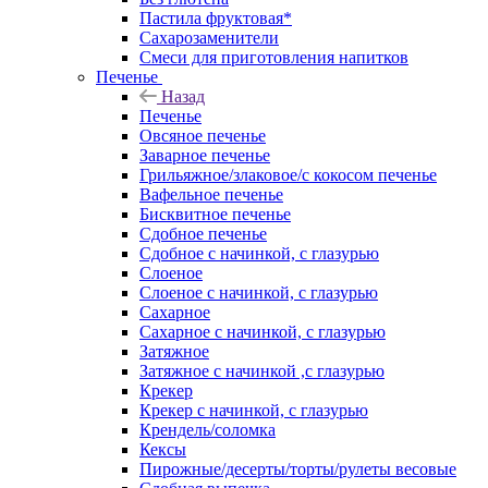
Пастила фруктовая*
Сахарозаменители
Смеси для приготовления напитков
Печенье
Назад
Печенье
Овсяное печенье
Заварное печенье
Грильяжное/злаковое/с кокосом печенье
Вафельное печенье
Бисквитное печенье
Сдобное печенье
Сдобное с начинкой, с глазурью
Слоеное
Слоеное с начинкой, с глазурью
Сахарное
Сахарное с начинкой, с глазурью
Затяжное
Затяжное с начинкой ,с глазурью
Крекер
Крекер с начинкой, с глазурью
Крендель/соломка
Кексы
Пирожные/десерты/торты/рулеты весовые