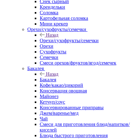
Снек сырный
Крендельки
Соломка
Картофельная соломка
Мини крекер
Орехи/сухофрукты/семечки
Назад
Орехи/сухофрукты/семечки
Орехи
Сухофрукты
Семечки
Смеси орехов/фруктов/ягод/семечек
Бакалея
Назад
Бакалея
Кофе/какао/цикорий
Консервация овощная
Майонез
Кетчуп/соус
Консервированные приправы
Джем/варенье/мед
Чай
Смеси для приготовления блюд/напитков/
киселей
Блюда быстрого приготовления