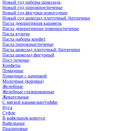
Новый год наборы шоколада
Новый год пирожное/печенье
Новый год фигурки новогодние
Новый год шоколад плиточный /батончики
Пасха декоративная карамель
Пасха декоративные пряники/печенье
Пасха куличи
Пасха наборы конфет
Пасха пирожные/печенье
Пасха шоколад плиточный /батончики
Пасха шоколад фигурный
Пост печенье
Конфеты
Помадные
Помадные с начинкой
Молочные (коровка)
Желейные
Желейные глазированные
Жевательные
С мягкой карамелью/тоффи
Нуга
Суфле
В вафельном корпусе
Вафельные
Пралиновые