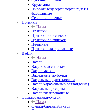
Сдобная выпечка
Круассаны
Пирожные/десерты/торты/рулеты
фасованные
Сезонное печенье
Пряники
Назад
Пряники
Пряники классические
Пряники с начинкой
Печатные
Пряники глазированные
Вафли
Назад
Вафли
Вафли классические
Вафли мягкие
Вафельные трубочки
Вафельные рулеты/рожки
Вафли карамельные(голландские)
Вафельные десерты
Вафли глазированные
Сушки/баранки/сухари
Назад
Сушки/баранки/сухари