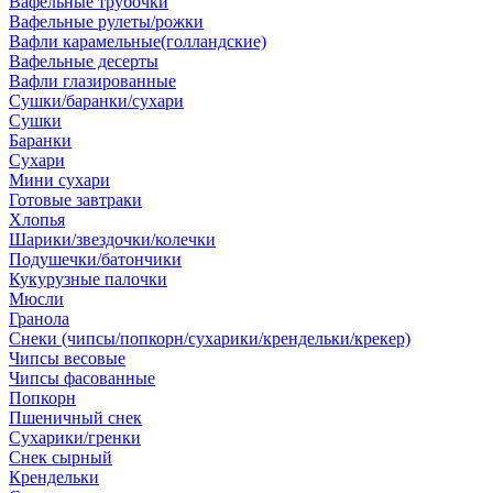
Вафельные трубочки
Вафельные рулеты/рожки
Вафли карамельные(голландские)
Вафельные десерты
Вафли глазированные
Сушки/баранки/сухари
Сушки
Баранки
Сухари
Мини сухари
Готовые завтраки
Хлопья
Шарики/звездочки/колечки
Подушечки/батончики
Кукурузные палочки
Мюсли
Гранола
Снеки (чипсы/попкорн/сухарики/крендельки/крекер)
Чипсы весовые
Чипсы фасованные
Попкорн
Пшеничный снек
Сухарики/гренки
Снек сырный
Крендельки