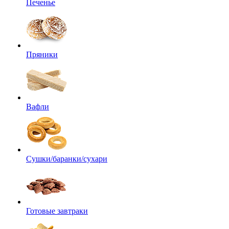
Печенье
Пряники
Вафли
Сушки/баранки/сухари
Готовые завтраки