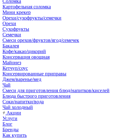
Соломка
Картофельная соломка
Мини крекер
Орехи/сухофрукты/семечки
Орехи
Сухофрукты
Семечки
Смеси орехов/фруктов/ягод/семечек
Бакалея
Кофе/какао/цикорий
Консервация овощная
Майонез
Кетчуп/соус
Консервированные приправы
Джем/варенье/мед
Чай
Смеси для приготовления блюд/напитков/киселей
Блюда быстрого приготовления
Соки/напитки/вода
Чай холодный
Акции
Услуги
Блог
Бренды
Как купить