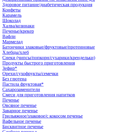
Здоровое питание/диабетическая продукция
Конфеты
Карамель
Шоколад
Халва/козинаки
Печенье/крекер
Вафли
Мармелад
Батончики злаковые/фруктовые/протеиновые
Хлебцы/хлеб
Снеки (чипсы/попкорн/сухарики/крендельки)
Продукты быстрого приготовления
Зефир*
Орехи/сухофрукты/семечки
Без глютена
Пастила фруктовая*
Сахарозаменители
Смеси для приготовления напитков
Печенье
Овсяное печенье
Заварное печенье
Грильяжное/злаковое/с кокосом печенье
Вафельное печенье
Бисквитное печенье
Сдобное печенье