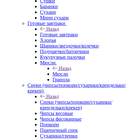
Сушки
Баранки
Сухари
Мини сухари
Готовые завтраки
Назад
Готовые завтраки
Хлопья
Шарики/звездочки/колечки
Подушечки/батончики
Кукурузные палочки
Мюсли
Назад
Мюсли
Гранола
Снеки (чипсы/попкорн/сухарики/крендельки/
крекер)
Назад
Снеки (чипсы/попкорн/сухарики/
крендельки/крекер)
Чипсы весовые
Чипсы фасованные
Попкорн
Пшеничный снек
Сухарики/гренки