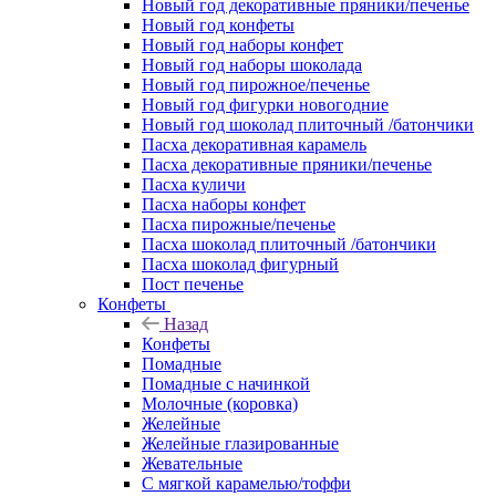
Новый год декоративные пряники/печенье
Новый год конфеты
Новый год наборы конфет
Новый год наборы шоколада
Новый год пирожное/печенье
Новый год фигурки новогодние
Новый год шоколад плиточный /батончики
Пасха декоративная карамель
Пасха декоративные пряники/печенье
Пасха куличи
Пасха наборы конфет
Пасха пирожные/печенье
Пасха шоколад плиточный /батончики
Пасха шоколад фигурный
Пост печенье
Конфеты
Назад
Конфеты
Помадные
Помадные с начинкой
Молочные (коровка)
Желейные
Желейные глазированные
Жевательные
С мягкой карамелью/тоффи