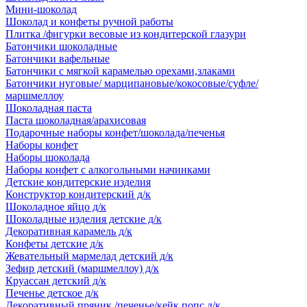
Мини-шоколад
Шоколад и конфеты ручной работы
Плитка /фигурки весовые из кондитерской глазури
Батончики шоколадные
Батончики вафельные
Батончики с мягкой карамелью орехами,злаками
Батончики нуговые/ марципановые/кокосовые/суфле/
маршмеллоу
Шоколадная паста
Паста шоколадная/арахисовая
Подарочные наборы конфет/шоколада/печенья
Наборы конфет
Наборы шоколада
Наборы конфет с алкогольными начинками
Детские кондитерские изделия
Конструктор кондитерский д/к
Шоколадное яйцо д/к
Шоколадные изделия детские д/к
Декоративная карамель д/к
Конфеты детские д/к
Жевательный мармелад детский д/к
Зефир детский (маршмеллоу) д/к
Круассан детский д/к
Печенье детское д/к
Декоративный пряник /печенье/кейк попс д/к