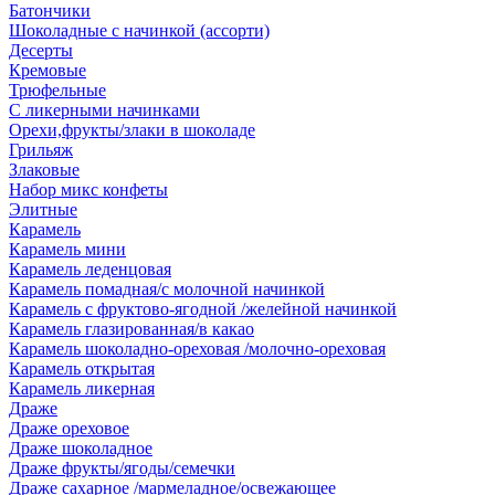
Батончики
Шоколадные с начинкой (ассорти)
Десерты
Кремовые
Трюфельные
С ликерными начинками
Орехи,фрукты/злаки в шоколаде
Грильяж
Злаковые
Набор микс конфеты
Элитные
Карамель
Карамель мини
Карамель леденцовая
Карамель помадная/с молочной начинкой
Карамель с фруктово-ягодной /желейной начинкой
Карамель глазированная/в какао
Карамель шоколадно-ореховая /молочно-ореховая
Карамель открытая
Карамель ликерная
Драже
Драже ореховое
Драже шоколадное
Драже фрукты/ягоды/семечки
Драже сахарное /мармеладное/освежающее