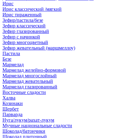
Ирис
Ирис классический /мягкий
Ирис тираженный
Зефир/пастила/безе
Зефир классический
Зефир глазированный
Зефир с начинкой
Зефир многоцветный
Зефир жевательный (маршмеллоу)
Пастила
Безе
Мармелад
Мармелад желейно-формовой
Мармелад многослойный
Мармелад жевательный
Мармелад глазированный
Восточные сладости
Халва
Козинаки
Щербет
Парварда
Нуга/лукум/рахат-лукум
Мучные национальные сладости
Шоколад/батончики
Шоколад плиточный