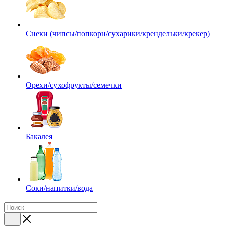
Снеки (чипсы/попкорн/сухарики/крендельки/крекер)
Орехи/сухофрукты/семечки
Бакалея
Соки/напитки/вода