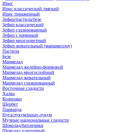
Ирис
Ирис классический /мягкий
Ирис тираженный
Зефир/пастила/безе
Зефир классический
Зефир глазированный
Зефир с начинкой
Зефир многоцветный
Зефир жевательный (маршмеллоу)
Пастила
Безе
Мармелад
Мармелад желейно-формовой
Мармелад многослойный
Мармелад жевательный
Мармелад глазированный
Восточные сладости
Халва
Козинаки
Щербет
Парварда
Нуга/лукум/рахат-лукум
Мучные национальные сладости
Шоколад/батончики
Шоколад плиточный