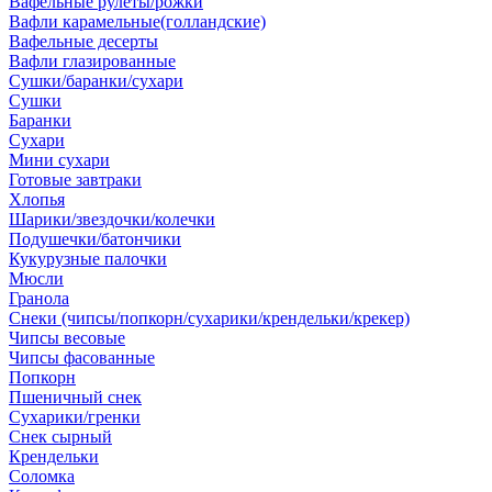
Вафельные рулеты/рожки
Вафли карамельные(голландские)
Вафельные десерты
Вафли глазированные
Сушки/баранки/сухари
Сушки
Баранки
Сухари
Мини сухари
Готовые завтраки
Хлопья
Шарики/звездочки/колечки
Подушечки/батончики
Кукурузные палочки
Мюсли
Гранола
Снеки (чипсы/попкорн/сухарики/крендельки/крекер)
Чипсы весовые
Чипсы фасованные
Попкорн
Пшеничный снек
Сухарики/гренки
Снек сырный
Крендельки
Соломка