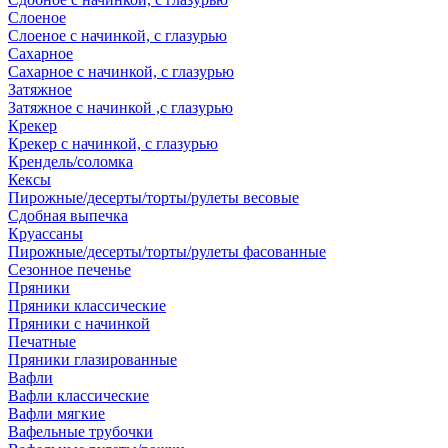
Слоеное
Слоеное с начинкой, с глазурью
Сахарное
Сахарное с начинкой, с глазурью
Затяжное
Затяжное с начинкой ,с глазурью
Крекер
Крекер с начинкой, с глазурью
Крендель/соломка
Кексы
Пирожные/десерты/торты/рулеты весовые
Сдобная выпечка
Круассаны
Пирожные/десерты/торты/рулеты фасованные
Сезонное печенье
Пряники
Пряники классические
Пряники с начинкой
Печатные
Пряники глазированные
Вафли
Вафли классические
Вафли мягкие
Вафельные трубочки