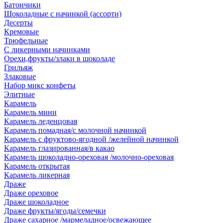
Батончики
Шоколадные с начинкой (ассорти)
Десерты
Кремовые
Трюфельные
С ликерными начинками
Орехи,фрукты/злаки в шоколаде
Грильяж
Злаковые
Набор микс конфеты
Элитные
Карамель
Карамель мини
Карамель леденцовая
Карамель помадная/с молочной начинкой
Карамель с фруктово-ягодной /желейной начинкой
Карамель глазированная/в какао
Карамель шоколадно-ореховая /молочно-ореховая
Карамель открытая
Карамель ликерная
Драже
Драже ореховое
Драже шоколадное
Драже фрукты/ягоды/семечки
Драже сахарное /мармеладное/освежающее