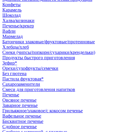
Конфеты
Карамель
Шоколад
Халва/козинаки
Печенье/крекер
Вафли
Мармелад
Батончики злаковые/фруктовые/протеиновые
Хлебцы/хлеб
Снеки (чипсы/попкорн/сухарики/крендельки)
Продукты быстрого приготовления
Зефир*
Орехи/сухофрукты/семечки
Без глютена
Пастила фруктовая*
Сахарозаменители
Смеси для приготовления напитков
Печенье
Овсяное печенье
Заварное печенье
Грильяжное/злаковое/с кокосом печенье
Вафельное печенье
Бисквитное печенье
Сдобное печенье
Сдобное с начинкой, с глазурью