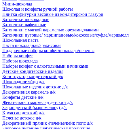
Мини-шоколад
Шоколад и конфеты ручной работы
Плитка /фигурки весовые из кондитерской глазури
Батончики шоколадные
Батончики вафельные
Батончики с мягкой карамелью орехами,злаками
Батончики нуговые/ марципановые/кокосовые/суфле/маршмелл
Шоколадная паста
Паста шоколадная/арахисовая
Подарочные наборы конфет/шоколада/печенья
Наборы конфет
Наборы шоколада
Наборы конфет с алкогольными начинками
Детские кондитерские изделия
Конструктор кондитерский д/к
Шоколадное яйцо д/к
Шоколадные изделия детские д/к
Декоративная карамель д/к
Конфеты детские д/к
Жевательный мармелад детский д/к
Зефир детский (маршмеллоу) д/к
Круассан детский д/к
Печенье детское д/к
Декоративный пряник /печенье/кейк попс д/к
Здоровое питание/диабетическая продукция