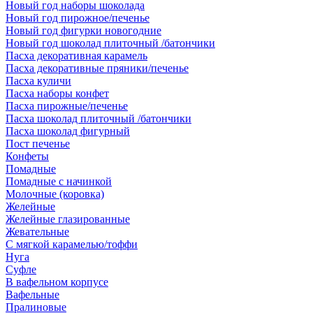
Новый год наборы шоколада
Новый год пирожное/печенье
Новый год фигурки новогодние
Новый год шоколад плиточный /батончики
Пасха декоративная карамель
Пасха декоративные пряники/печенье
Пасха куличи
Пасха наборы конфет
Пасха пирожные/печенье
Пасха шоколад плиточный /батончики
Пасха шоколад фигурный
Пост печенье
Конфеты
Помадные
Помадные с начинкой
Молочные (коровка)
Желейные
Желейные глазированные
Жевательные
С мягкой карамелью/тоффи
Нуга
Суфле
В вафельном корпусе
Вафельные
Пралиновые