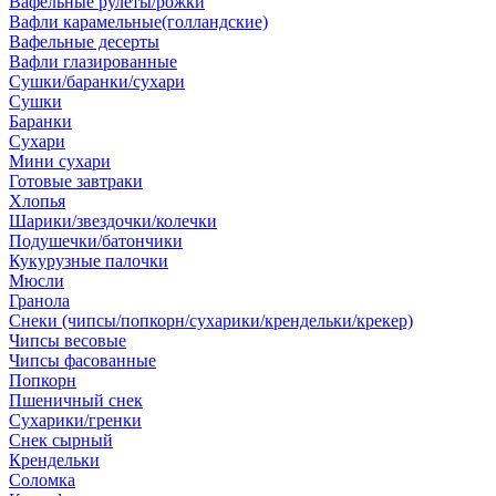
Вафельные рулеты/рожки
Вафли карамельные(голландские)
Вафельные десерты
Вафли глазированные
Сушки/баранки/сухари
Сушки
Баранки
Сухари
Мини сухари
Готовые завтраки
Хлопья
Шарики/звездочки/колечки
Подушечки/батончики
Кукурузные палочки
Мюсли
Гранола
Снеки (чипсы/попкорн/сухарики/крендельки/крекер)
Чипсы весовые
Чипсы фасованные
Попкорн
Пшеничный снек
Сухарики/гренки
Снек сырный
Крендельки
Соломка