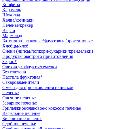
Конфеты
Карамель
Шоколад
Халва/козинаки
Печенье/крекер
Вафли
Мармелад
Батончики злаковые/фруктовые/протеиновые
Хлебцы/хлеб
Снеки (чипсы/попкорн/сухарики/крендельки)
Продукты быстрого приготовления
Зефир*
Орехи/сухофрукты/семечки
Без глютена
Пастила фруктовая*
Сахарозаменители
Смеси для приготовления напитков
Печенье
Овсяное печенье
Заварное печенье
Грильяжное/злаковое/с кокосом печенье
Вафельное печенье
Бисквитное печенье
Сдобное печенье
Сдобное с начинкой, с глазурью