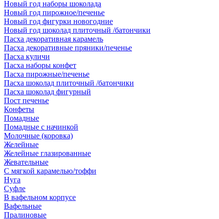
Новый год наборы шоколада
Новый год пирожное/печенье
Новый год фигурки новогодние
Новый год шоколад плиточный /батончики
Пасха декоративная карамель
Пасха декоративные пряники/печенье
Пасха куличи
Пасха наборы конфет
Пасха пирожные/печенье
Пасха шоколад плиточный /батончики
Пасха шоколад фигурный
Пост печенье
Конфеты
Помадные
Помадные с начинкой
Молочные (коровка)
Желейные
Желейные глазированные
Жевательные
С мягкой карамелью/тоффи
Нуга
Суфле
В вафельном корпусе
Вафельные
Пралиновые