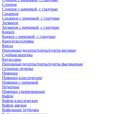
Слоеное
Слоеное с начинкой, с глазурью
Сахарное
Сахарное с начинкой, с глазурью
Затяжное
Затяжное с начинкой ,с глазурью
Крекер
Крекер с начинкой, с глазурью
Крендель/соломка
Кексы
Пирожные/десерты/торты/рулеты весовые
Сдобная выпечка
Круассаны
Пирожные/десерты/торты/рулеты фасованные
Сезонное печенье
Пряники
Пряники классические
Пряники с начинкой
Печатные
Пряники глазированные
Вафли
Вафли классические
Вафли мягкие
Вафельные трубочки