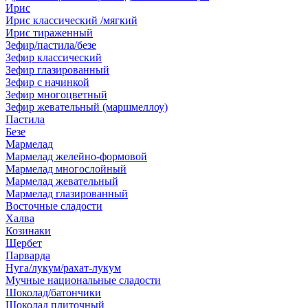
Ирис
Ирис классический /мягкий
Ирис тираженный
Зефир/пастила/безе
Зефир классический
Зефир глазированный
Зефир с начинкой
Зефир многоцветный
Зефир жевательный (маршмеллоу)
Пастила
Безе
Мармелад
Мармелад желейно-формовой
Мармелад многослойный
Мармелад жевательный
Мармелад глазированный
Восточные сладости
Халва
Козинаки
Щербет
Парварда
Нуга/лукум/рахат-лукум
Мучные национальные сладости
Шоколад/батончики
Шоколад плиточный