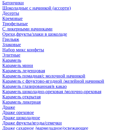
Батончики
Шоколадные с начинкой (ассорти)
Десерты
Кремовые
Трюфельные
С ликерными начинками
Орехи,фрукты/злаки в шоколаде
Грильяж
Злаковые
Набор микс конфеты
Элитные
Карамель
Карамель мини
Карамель леденцовая
Карамель помадная/с молочной начинкой
Карамель с фруктово-ягодной /желейной начинкой
Карамель глазированная/в какао
Карамель шоколадно-ореховая /молочно-ореховая
Карамель открытая
Карамель ликерная
Драже
Драже ореховое
Драже шоколадное
Драже фрукты/ягоды/семечки
Драже сахарное /мармеладное/освежающее