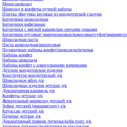
Мини-шоколад
Шоколад и конфеты ручной работы
Плитка /фигурки весовые из кондитерской глазури
Батончики шоколадные
Батончики вафельные
Батончики с мягкой карамелью орехами,злаками
Батончики нуговые/ марципановые/кокосовые/суфле/маршмелл
Шоколадная паста
Паста шоколадная/арахисовая
Подарочные наборы конфет/шоколада/печенья
Наборы конфет
Наборы шоколада
Наборы конфет с алкогольными начинками
Детские кондитерские изделия
Конструктор кондитерский д/к
Шоколадное яйцо д/к
Шоколадные изделия детские д/к
Декоративная карамель д/к
Конфеты детские д/к
Жевательный мармелад детский д/к
Зефир детский (маршмеллоу) д/к
Круассан детский д/к
Печенье детское д/к
Декоративный пряник /печенье/кейк попс д/к
Здоровое питание/диабетическая продукция