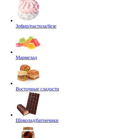
Зефир/пастила/безе
Мармелад
Восточные сладости
Шоколад/батончики