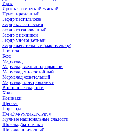
Ирис
Ирис классический /мягкий
Ирис тираженный
Зефир/пастила/безе
Зефир классический
Зефир глазированный
Зефир с начинкой
Зефир многоцветный
Зефир жевательный (маршмеллоу)
Пастила
Безе
Мармелад
Мармелад желейно-формовой
Мармелад многослойный
Мармелад жевательный
Мармелад глазированный
Восточные сладости
Халва
Козинаки
Щербет
Парварда
Нуга/лукум/рахат-лукум
Мучные национальные сладости
Шоколад/батончики
Шоколад плиточный