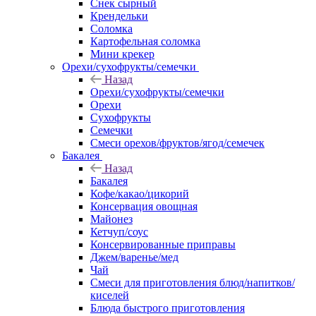
Снек сырный
Крендельки
Соломка
Картофельная соломка
Мини крекер
Орехи/сухофрукты/семечки
Назад
Орехи/сухофрукты/семечки
Орехи
Сухофрукты
Семечки
Смеси орехов/фруктов/ягод/семечек
Бакалея
Назад
Бакалея
Кофе/какао/цикорий
Консервация овощная
Майонез
Кетчуп/соус
Консервированные приправы
Джем/варенье/мед
Чай
Смеси для приготовления блюд/напитков/
киселей
Блюда быстрого приготовления