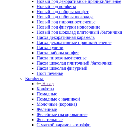
Новый год декоративные пряники/печенье
Новый год конфеты
Новый год наборы конфет
Новый год наборы шоколада
Новый год пирожное/печенье
Новый год фигурки новогодние
Новый год шоколад плиточный /батончики
Пасха декоративная карамель
Пасха декоративные пряники/печенье
Пасха куличи
Пасха наборы конфет
Пасха пирожные/печенье
Пасха шоколад плиточный /батончики
Пасха шоколад фигурный
Пост печенье
Конфеты
Назад
Конфеты
Помадные
Помадные с начинкой
Молочные (коровка)
Желейные
Желейные глазированные
Жевательные
С мягкой карамелью/тоффи