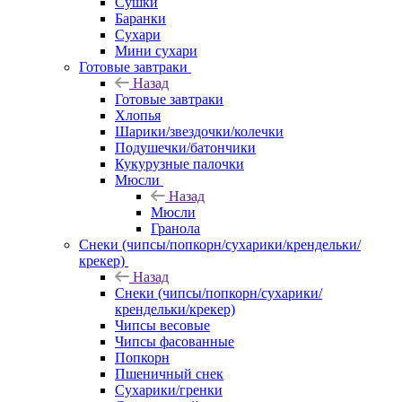
Сушки
Баранки
Сухари
Мини сухари
Готовые завтраки
Назад
Готовые завтраки
Хлопья
Шарики/звездочки/колечки
Подушечки/батончики
Кукурузные палочки
Мюсли
Назад
Мюсли
Гранола
Снеки (чипсы/попкорн/сухарики/крендельки/
крекер)
Назад
Снеки (чипсы/попкорн/сухарики/
крендельки/крекер)
Чипсы весовые
Чипсы фасованные
Попкорн
Пшеничный снек
Сухарики/гренки