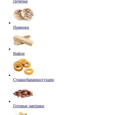
Печенье
Пряники
Вафли
Сушки/баранки/сухари
Готовые завтраки