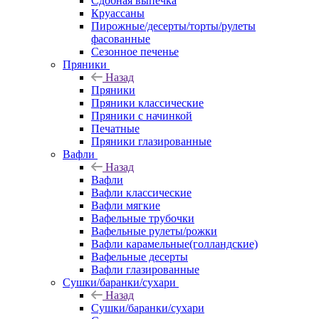
Сдобная выпечка
Круассаны
Пирожные/десерты/торты/рулеты
фасованные
Сезонное печенье
Пряники
Назад
Пряники
Пряники классические
Пряники с начинкой
Печатные
Пряники глазированные
Вафли
Назад
Вафли
Вафли классические
Вафли мягкие
Вафельные трубочки
Вафельные рулеты/рожки
Вафли карамельные(голландские)
Вафельные десерты
Вафли глазированные
Сушки/баранки/сухари
Назад
Сушки/баранки/сухари