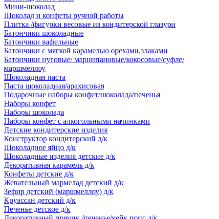
Мини-шоколад
Шоколад и конфеты ручной работы
Плитка /фигурки весовые из кондитерской глазури
Батончики шоколадные
Батончики вафельные
Батончики с мягкой карамелью орехами,злаками
Батончики нуговые/ марципановые/кокосовые/суфле/
маршмеллоу
Шоколадная паста
Паста шоколадная/арахисовая
Подарочные наборы конфет/шоколада/печенья
Наборы конфет
Наборы шоколада
Наборы конфет с алкогольными начинками
Детские кондитерские изделия
Конструктор кондитерский д/к
Шоколадное яйцо д/к
Шоколадные изделия детские д/к
Декоративная карамель д/к
Конфеты детские д/к
Жевательный мармелад детский д/к
Зефир детский (маршмеллоу) д/к
Круассан детский д/к
Печенье детское д/к
Декоративный пряник /печенье/кейк попс д/к