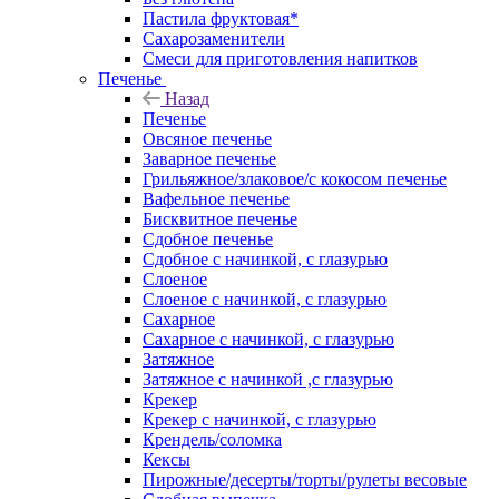
Пастила фруктовая*
Сахарозаменители
Смеси для приготовления напитков
Печенье
Назад
Печенье
Овсяное печенье
Заварное печенье
Грильяжное/злаковое/с кокосом печенье
Вафельное печенье
Бисквитное печенье
Сдобное печенье
Сдобное с начинкой, с глазурью
Слоеное
Слоеное с начинкой, с глазурью
Сахарное
Сахарное с начинкой, с глазурью
Затяжное
Затяжное с начинкой ,с глазурью
Крекер
Крекер с начинкой, с глазурью
Крендель/соломка
Кексы
Пирожные/десерты/торты/рулеты весовые