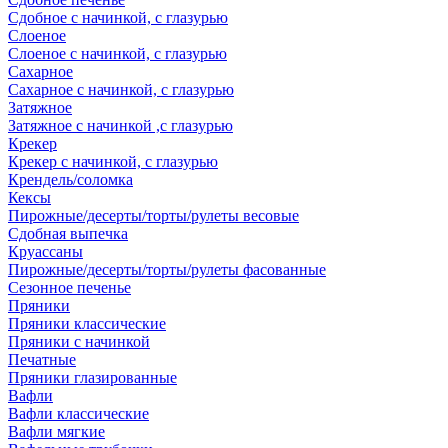
Сдобное с начинкой, с глазурью
Слоеное
Слоеное с начинкой, с глазурью
Сахарное
Сахарное с начинкой, с глазурью
Затяжное
Затяжное с начинкой ,с глазурью
Крекер
Крекер с начинкой, с глазурью
Крендель/соломка
Кексы
Пирожные/десерты/торты/рулеты весовые
Сдобная выпечка
Круассаны
Пирожные/десерты/торты/рулеты фасованные
Сезонное печенье
Пряники
Пряники классические
Пряники с начинкой
Печатные
Пряники глазированные
Вафли
Вафли классические
Вафли мягкие