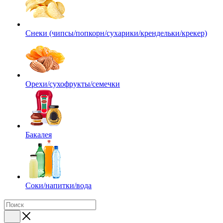
Снеки (чипсы/попкорн/сухарики/крендельки/крекер)
Орехи/сухофрукты/семечки
Бакалея
Соки/напитки/вода