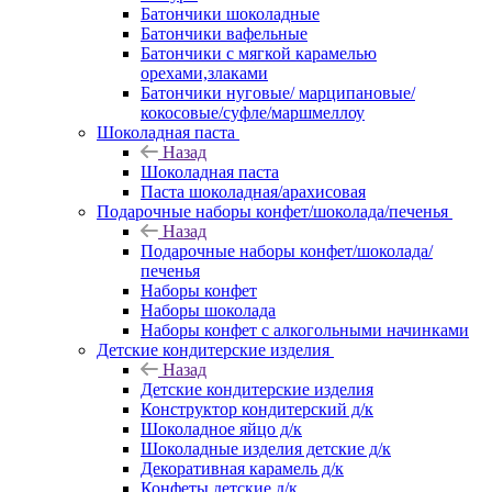
Батончики шоколадные
Батончики вафельные
Батончики с мягкой карамелью
орехами,злаками
Батончики нуговые/ марципановые/
кокосовые/суфле/маршмеллоу
Шоколадная паста
Назад
Шоколадная паста
Паста шоколадная/арахисовая
Подарочные наборы конфет/шоколада/печенья
Назад
Подарочные наборы конфет/шоколада/
печенья
Наборы конфет
Наборы шоколада
Наборы конфет с алкогольными начинками
Детские кондитерские изделия
Назад
Детские кондитерские изделия
Конструктор кондитерский д/к
Шоколадное яйцо д/к
Шоколадные изделия детские д/к
Декоративная карамель д/к
Конфеты детские д/к