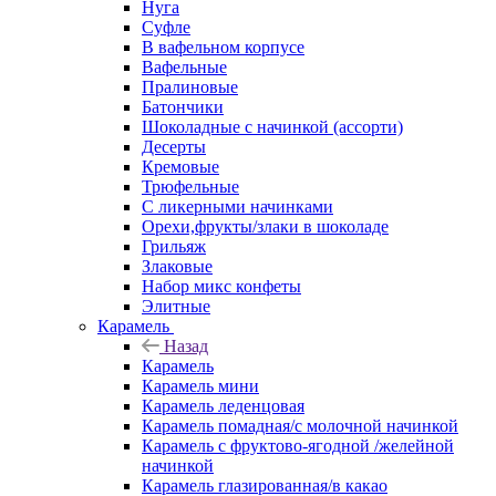
Нуга
Суфле
В вафельном корпусе
Вафельные
Пралиновые
Батончики
Шоколадные с начинкой (ассорти)
Десерты
Кремовые
Трюфельные
С ликерными начинками
Орехи,фрукты/злаки в шоколаде
Грильяж
Злаковые
Набор микс конфеты
Элитные
Карамель
Назад
Карамель
Карамель мини
Карамель леденцовая
Карамель помадная/с молочной начинкой
Карамель с фруктово-ягодной /желейной
начинкой
Карамель глазированная/в какао