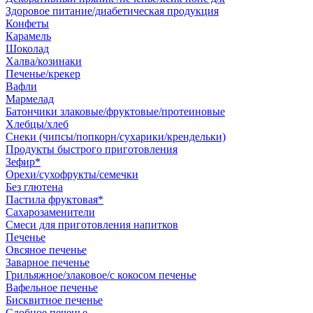
Здоровое питание/диабетическая продукция
Конфеты
Карамель
Шоколад
Халва/козинаки
Печенье/крекер
Вафли
Мармелад
Батончики злаковые/фруктовые/протеиновые
Хлебцы/хлеб
Снеки (чипсы/попкорн/сухарики/крендельки)
Продукты быстрого приготовления
Зефир*
Орехи/сухофрукты/семечки
Без глютена
Пастила фруктовая*
Сахарозаменители
Смеси для приготовления напитков
Печенье
Овсяное печенье
Заварное печенье
Грильяжное/злаковое/с кокосом печенье
Вафельное печенье
Бисквитное печенье
Сдобное печенье