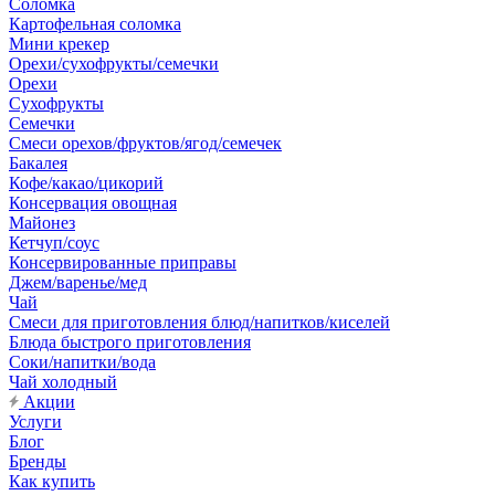
Соломка
Картофельная соломка
Мини крекер
Орехи/сухофрукты/семечки
Орехи
Сухофрукты
Семечки
Смеси орехов/фруктов/ягод/семечек
Бакалея
Кофе/какао/цикорий
Консервация овощная
Майонез
Кетчуп/соус
Консервированные приправы
Джем/варенье/мед
Чай
Смеси для приготовления блюд/напитков/киселей
Блюда быстрого приготовления
Соки/напитки/вода
Чай холодный
Акции
Услуги
Блог
Бренды
Как купить