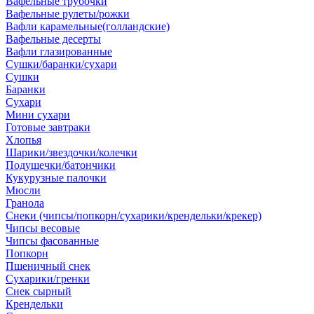
Вафельные трубочки
Вафельные рулеты/рожки
Вафли карамельные(голландские)
Вафельные десерты
Вафли глазированные
Сушки/баранки/сухари
Сушки
Баранки
Сухари
Мини сухари
Готовые завтраки
Хлопья
Шарики/звездочки/колечки
Подушечки/батончики
Кукурузные палочки
Мюсли
Гранола
Снеки (чипсы/попкорн/сухарики/крендельки/крекер)
Чипсы весовые
Чипсы фасованные
Попкорн
Пшеничный снек
Сухарики/гренки
Снек сырный
Крендельки