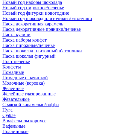
Новый год наборы шоколада
Новый год пирожное/печенье
Новый год фигурки новогодние
Новый год шоколад плиточный /батончики
Пасха декоративная карамель
Пасха декоративные пряники/печенье
Пасха куличи
Пасха наборы конфет
Пасха пирожные/печенье
Пасха шоколад плиточный /батончики
Пасха шоколад фигурный
Пост печенье
Конфеты
Помадные
Помадные с начинкой
Молочные (коровка)
Желейные
Желейные глазированные
Жевательные
С мягкой карамелью/тоффи
Нуга
Суфле
В вафельном корпусе
Вафельные
Пралиновые