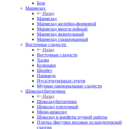
Безе
Мармелад
Назад
Мармелад
Мармелад желейно-формовой
Мармелад многослойный
Мармелад жевательный
Мармелад глазированный
Восточные сладости
Назад
Восточные сладости
Халва
Козинаки
Щербет
Парварда
Нуга/лукум/рахат-лукум
Мучные национальные сладости
Шоколад/батончики
Назад
Шоколад/батончики
Шоколад плиточный
Мини-шоколад
Шоколад и конфеты ручной работы
Плитка /фигурки весовые из кондитерской
глазури