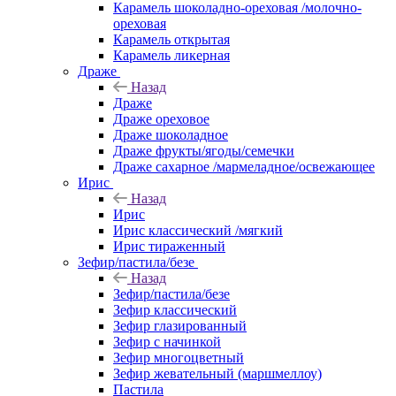
Карамель шоколадно-ореховая /молочно-
ореховая
Карамель открытая
Карамель ликерная
Драже
Назад
Драже
Драже ореховое
Драже шоколадное
Драже фрукты/ягоды/семечки
Драже сахарное /мармеладное/освежающее
Ирис
Назад
Ирис
Ирис классический /мягкий
Ирис тираженный
Зефир/пастила/безе
Назад
Зефир/пастила/безе
Зефир классический
Зефир глазированный
Зефир с начинкой
Зефир многоцветный
Зефир жевательный (маршмеллоу)
Пастила