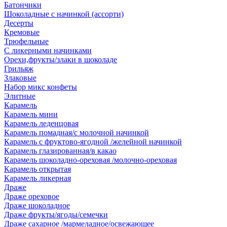
Батончики
Шоколадные с начинкой (ассорти)
Десерты
Кремовые
Трюфельные
С ликерными начинками
Орехи,фрукты/злаки в шоколаде
Грильяж
Злаковые
Набор микс конфеты
Элитные
Карамель
Карамель мини
Карамель леденцовая
Карамель помадная/с молочной начинкой
Карамель с фруктово-ягодной /желейной начинкой
Карамель глазированная/в какао
Карамель шоколадно-ореховая /молочно-ореховая
Карамель открытая
Карамель ликерная
Драже
Драже ореховое
Драже шоколадное
Драже фрукты/ягоды/семечки
Драже сахарное /мармеладное/освежающее