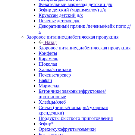
Жевательный мармелад детский д/к
Зефир детский (маршмеллоу) д/к
Круассан детский д/к
Печенье детское д/к
Декоративный пряник /печенье/кейк попс д/
к
Здоровое питание/диабетическая продукция
Назад
Здоровое питание/диабетическая продукция
Конфеты
Карамель
Шоколад
Халва/козинаки
Печенье/крекер
Вафли
Мармелад
Батончики злаковые/фруктовые/
протеиновые
Хлебцы/хлеб
Снеки (чипсы/попкорн/сухарики/
крендельки)
Продукты быстрого приготовления
Зефир*
Орехи/сухофрукты/семечки
Без глютена