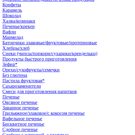
Конфеты
Карамель
Шоколад
Халва/козинаки
Печенье/крекер
Вафли
Мармелад
Батончики злаковые/фруктовые/протеиновые
Хлебцы/хлеб
Снеки (чипсы/попкорн/сухарики/крендельки)
Продукты быстрого приготовления
Зефир*
Орехи/сухофрукты/семечки
Без глютена
Пастила фруктовая*
Сахарозаменители
Смеси для приготовления напитков
Печенье
Овсяное печенье
Заварное печенье
Грильяжное/злаковое/с кокосом печенье
Вафельное печенье
Бисквитное печенье
Сдобное печенье
Сдобное с начинкой, с глазурью