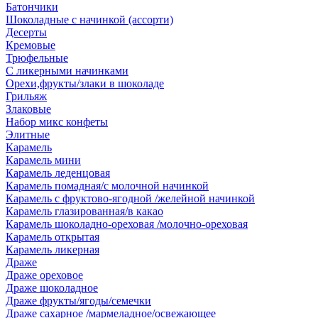
Батончики
Шоколадные с начинкой (ассорти)
Десерты
Кремовые
Трюфельные
С ликерными начинками
Орехи,фрукты/злаки в шоколаде
Грильяж
Злаковые
Набор микс конфеты
Элитные
Карамель
Карамель мини
Карамель леденцовая
Карамель помадная/с молочной начинкой
Карамель с фруктово-ягодной /желейной начинкой
Карамель глазированная/в какао
Карамель шоколадно-ореховая /молочно-ореховая
Карамель открытая
Карамель ликерная
Драже
Драже ореховое
Драже шоколадное
Драже фрукты/ягоды/семечки
Драже сахарное /мармеладное/освежающее