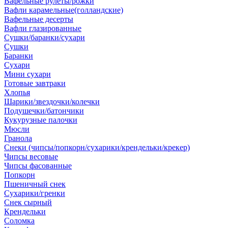
Вафельные рулеты/рожки
Вафли карамельные(голландские)
Вафельные десерты
Вафли глазированные
Сушки/баранки/сухари
Сушки
Баранки
Сухари
Мини сухари
Готовые завтраки
Хлопья
Шарики/звездочки/колечки
Подушечки/батончики
Кукурузные палочки
Мюсли
Гранола
Снеки (чипсы/попкорн/сухарики/крендельки/крекер)
Чипсы весовые
Чипсы фасованные
Попкорн
Пшеничный снек
Сухарики/гренки
Снек сырный
Крендельки
Соломка