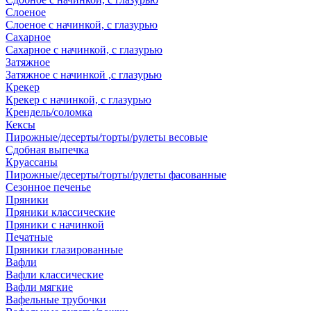
Слоеное
Слоеное с начинкой, с глазурью
Сахарное
Сахарное с начинкой, с глазурью
Затяжное
Затяжное с начинкой ,с глазурью
Крекер
Крекер с начинкой, с глазурью
Крендель/соломка
Кексы
Пирожные/десерты/торты/рулеты весовые
Сдобная выпечка
Круассаны
Пирожные/десерты/торты/рулеты фасованные
Сезонное печенье
Пряники
Пряники классические
Пряники с начинкой
Печатные
Пряники глазированные
Вафли
Вафли классические
Вафли мягкие
Вафельные трубочки