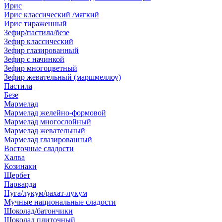
Ирис
Ирис классический /мягкий
Ирис тираженный
Зефир/пастила/безе
Зефир классический
Зефир глазированный
Зефир с начинкой
Зефир многоцветный
Зефир жевательный (маршмеллоу)
Пастила
Безе
Мармелад
Мармелад желейно-формовой
Мармелад многослойный
Мармелад жевательный
Мармелад глазированный
Восточные сладости
Халва
Козинаки
Щербет
Парварда
Нуга/лукум/рахат-лукум
Мучные национальные сладости
Шоколад/батончики
Шоколад плиточный