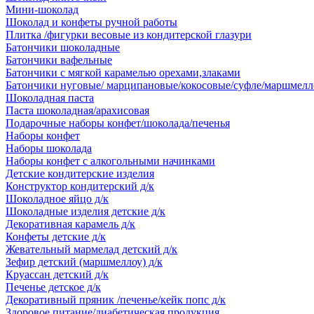
Мини-шоколад
Шоколад и конфеты ручной работы
Плитка /фигурки весовые из кондитерской глазури
Батончики шоколадные
Батончики вафельные
Батончики с мягкой карамелью орехами,злаками
Батончики нуговые/ марципановые/кокосовые/суфле/маршмелл
Шоколадная паста
Паста шоколадная/арахисовая
Подарочные наборы конфет/шоколада/печенья
Наборы конфет
Наборы шоколада
Наборы конфет с алкогольными начинками
Детские кондитерские изделия
Конструктор кондитерский д/к
Шоколадное яйцо д/к
Шоколадные изделия детские д/к
Декоративная карамель д/к
Конфеты детские д/к
Жевательный мармелад детский д/к
Зефир детский (маршмеллоу) д/к
Круассан детский д/к
Печенье детское д/к
Декоративный пряник /печенье/кейк попс д/к
Здоровое питание/диабетическая продукция