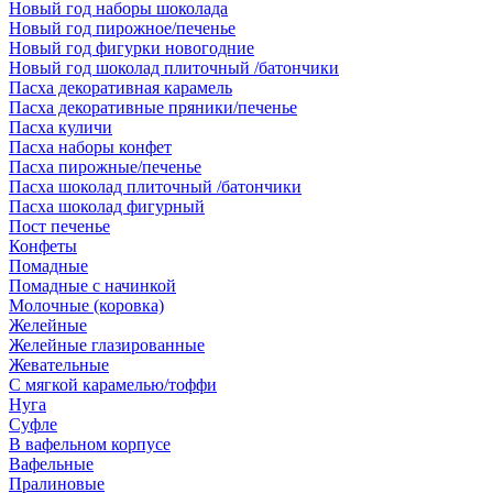
Новый год наборы шоколада
Новый год пирожное/печенье
Новый год фигурки новогодние
Новый год шоколад плиточный /батончики
Пасха декоративная карамель
Пасха декоративные пряники/печенье
Пасха куличи
Пасха наборы конфет
Пасха пирожные/печенье
Пасха шоколад плиточный /батончики
Пасха шоколад фигурный
Пост печенье
Конфеты
Помадные
Помадные с начинкой
Молочные (коровка)
Желейные
Желейные глазированные
Жевательные
С мягкой карамелью/тоффи
Нуга
Суфле
В вафельном корпусе
Вафельные
Пралиновые