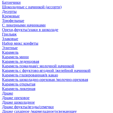
Батончики
Шоколадные с начинкой (ассорти)
Десерты
Кремовые
Трюфельные
С ликерными начинками
Орехи,фрукты/злаки в шоколаде
Грильяж
Злаковые
Набор микс конфеты
Элитные
Карамель
Карамель мини
Карамель леденцовая
Карамель помадная/с молочной начинкой
Карамель с фруктово-ягодной /желейной начинкой
Карамель глазированная/в какао
Карамель шоколадно-ореховая /молочно-ореховая
Карамель открытая
Карамель ликерная
Драже
Драже ореховое
Драже шоколадное
Драже фрукты/ягоды/семечки
Драже сахарное /мармеладное/освежающее