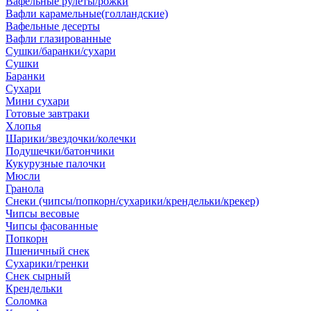
Вафельные рулеты/рожки
Вафли карамельные(голландские)
Вафельные десерты
Вафли глазированные
Сушки/баранки/сухари
Сушки
Баранки
Сухари
Мини сухари
Готовые завтраки
Хлопья
Шарики/звездочки/колечки
Подушечки/батончики
Кукурузные палочки
Мюсли
Гранола
Снеки (чипсы/попкорн/сухарики/крендельки/крекер)
Чипсы весовые
Чипсы фасованные
Попкорн
Пшеничный снек
Сухарики/гренки
Снек сырный
Крендельки
Соломка