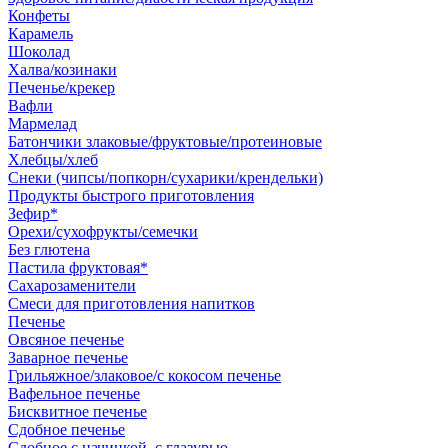
Конфеты
Карамель
Шоколад
Халва/козинаки
Печенье/крекер
Вафли
Мармелад
Батончики злаковые/фруктовые/протеиновые
Хлебцы/хлеб
Снеки (чипсы/попкорн/сухарики/крендельки)
Продукты быстрого приготовления
Зефир*
Орехи/сухофрукты/семечки
Без глютена
Пастила фруктовая*
Сахарозаменители
Смеси для приготовления напитков
Печенье
Овсяное печенье
Заварное печенье
Грильяжное/злаковое/с кокосом печенье
Вафельное печенье
Бисквитное печенье
Сдобное печенье
Сдобное с начинкой, с глазурью