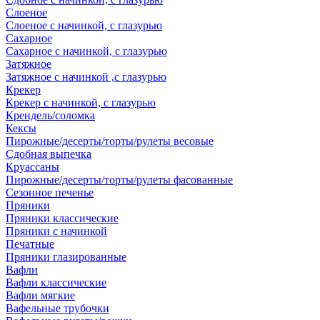
Слоеное
Слоеное с начинкой, с глазурью
Сахарное
Сахарное с начинкой, с глазурью
Затяжное
Затяжное с начинкой ,с глазурью
Крекер
Крекер с начинкой, с глазурью
Крендель/соломка
Кексы
Пирожные/десерты/торты/рулеты весовые
Сдобная выпечка
Круассаны
Пирожные/десерты/торты/рулеты фасованные
Сезонное печенье
Пряники
Пряники классические
Пряники с начинкой
Печатные
Пряники глазированные
Вафли
Вафли классические
Вафли мягкие
Вафельные трубочки