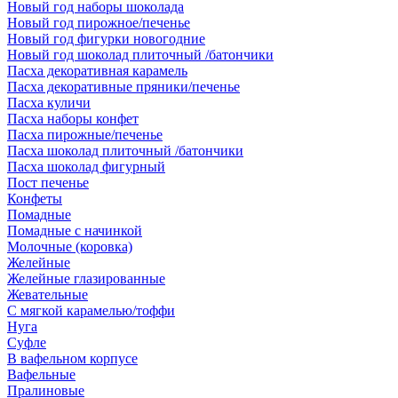
Новый год наборы шоколада
Новый год пирожное/печенье
Новый год фигурки новогодние
Новый год шоколад плиточный /батончики
Пасха декоративная карамель
Пасха декоративные пряники/печенье
Пасха куличи
Пасха наборы конфет
Пасха пирожные/печенье
Пасха шоколад плиточный /батончики
Пасха шоколад фигурный
Пост печенье
Конфеты
Помадные
Помадные с начинкой
Молочные (коровка)
Желейные
Желейные глазированные
Жевательные
С мягкой карамелью/тоффи
Нуга
Суфле
В вафельном корпусе
Вафельные
Пралиновые