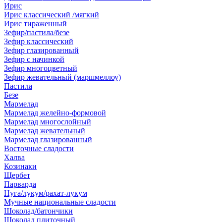
Ирис
Ирис классический /мягкий
Ирис тираженный
Зефир/пастила/безе
Зефир классический
Зефир глазированный
Зефир с начинкой
Зефир многоцветный
Зефир жевательный (маршмеллоу)
Пастила
Безе
Мармелад
Мармелад желейно-формовой
Мармелад многослойный
Мармелад жевательный
Мармелад глазированный
Восточные сладости
Халва
Козинаки
Щербет
Парварда
Нуга/лукум/рахат-лукум
Мучные национальные сладости
Шоколад/батончики
Шоколад плиточный