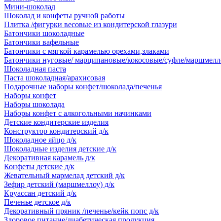
Мини-шоколад
Шоколад и конфеты ручной работы
Плитка /фигурки весовые из кондитерской глазури
Батончики шоколадные
Батончики вафельные
Батончики с мягкой карамелью орехами,злаками
Батончики нуговые/ марципановые/кокосовые/суфле/маршмелл
Шоколадная паста
Паста шоколадная/арахисовая
Подарочные наборы конфет/шоколада/печенья
Наборы конфет
Наборы шоколада
Наборы конфет с алкогольными начинками
Детские кондитерские изделия
Конструктор кондитерский д/к
Шоколадное яйцо д/к
Шоколадные изделия детские д/к
Декоративная карамель д/к
Конфеты детские д/к
Жевательный мармелад детский д/к
Зефир детский (маршмеллоу) д/к
Круассан детский д/к
Печенье детское д/к
Декоративный пряник /печенье/кейк попс д/к
Здоровое питание/диабетическая продукция