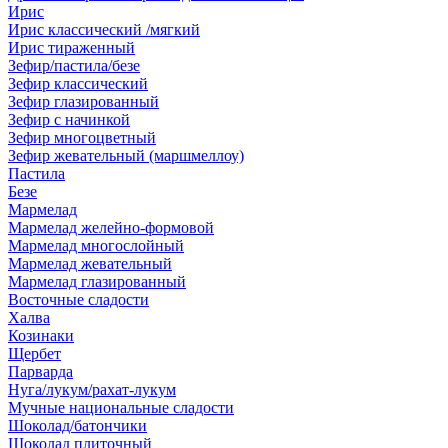
Ирис
Ирис классический /мягкий
Ирис тираженный
Зефир/пастила/безе
Зефир классический
Зефир глазированный
Зефир с начинкой
Зефир многоцветный
Зефир жевательный (маршмеллоу)
Пастила
Безе
Мармелад
Мармелад желейно-формовой
Мармелад многослойный
Мармелад жевательный
Мармелад глазированный
Восточные сладости
Халва
Козинаки
Щербет
Парварда
Нуга/лукум/рахат-лукум
Мучные национальные сладости
Шоколад/батончики
Шоколад плиточный