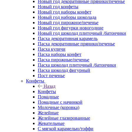
Новый год декоративные пряники/печенье
Новый год конфеты
Новый год наборы конфет
Новый год наборы шоколада
Новый год пирожное/печенье
Новый год фигурки новогодние
Новый год шоколад плиточный /батончики
Пасха декоративная карамель
Пасха декоративные пряники/печенье
Пасха куличи
Пасха наборы конфет
Пасха пирожные/печенье
Пасха шоколад плиточный /батончики
Пасха шоколад фигурный
Пост печенье
Конфеты
Назад
Конфеты
Помадные
Помадные с начинкой
Молочные (коровка)
Желейные
Желейные глазированные
Жевательные
С мягкой карамелью/тоффи