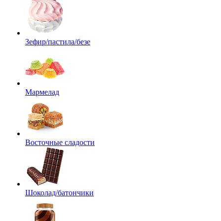
Зефир/пастила/безе
Мармелад
Восточные сладости
Шоколад/батончики