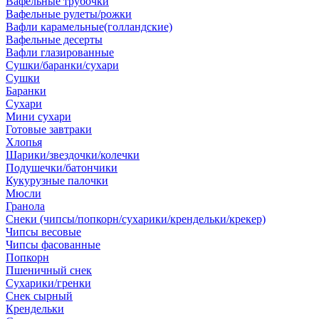
Вафельные трубочки
Вафельные рулеты/рожки
Вафли карамельные(голландские)
Вафельные десерты
Вафли глазированные
Сушки/баранки/сухари
Сушки
Баранки
Сухари
Мини сухари
Готовые завтраки
Хлопья
Шарики/звездочки/колечки
Подушечки/батончики
Кукурузные палочки
Мюсли
Гранола
Снеки (чипсы/попкорн/сухарики/крендельки/крекер)
Чипсы весовые
Чипсы фасованные
Попкорн
Пшеничный снек
Сухарики/гренки
Снек сырный
Крендельки