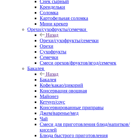
Снек сырный
Крендельки
Соломка
Картофельная соломка
Мини крекер
Орехи/сухофрукты/семечки
Назад
Орехи/сухофрукты/семечки
Орехи
Сухофрукты
Семечки
Смеси орехов/фруктов/ягод/семечек
Бакалея
Назад
Бакалея
Кофе/какао/цикорий
Консервация овощная
Майонез
Кетчуп/соус
Консервированные приправы
Джем/варенье/мед
Чай
Смеси для приготовления блюд/напитков/
киселей
Блюда быстрого приготовления