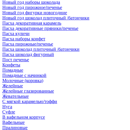
Новый год наборы шоколада
Новый год пирожное/печенье
Новый год фигурки новогодние
Новый год шоколад плиточный /батончики
Пасха декоративная карамель
Пасха декоративные пряники/печенье
Пасха куличи
Пасха наборы конфет
Пасха пирожные/печенье
Пасха шоколад плиточный /батончики
Пасха шоколад фигурный
Пост печенье
Конфеты
Помадные
Помадные с начинкой
Молочные (коровка)
Желейные
Желейные глазированные
Жевательные
С мягкой карамелью/тоффи
Нуга
Суфле
В вафельном корпусе
Вафельные
Пралиновые