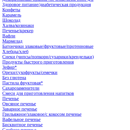
Здоровое питание/диабетическая продукция
Конфеты
Карамель
Шоколад
Халва/козинаки
Печенье/крекер
Вафли
Мармелад
Батончики злаковые/фруктовые/протеиновые
Хлебцы/хлеб
Снеки (чипсы/попкорн/сухарики/крендельки)
Продукты быстрого приготовления
Зефир*
Орехи/сухофрукты/семечки
Без глютена
Пастила фруктовая*
Сахарозаменители
Смеси для приготовления напитков
Печенье
Овсяное печенье
Заварное печенье
Грильяжное/злаковое/с кокосом печенье
Вафельное печенье
Бисквитное печенье
Сдобное печенье