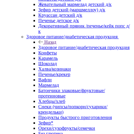
Жевательный мармелад детский д/к
Зефир детский (маршмеллоу) д/к
Круассан детский д/к
Печенье детское д/к
Декоративный пряник /печенье/кейк попс д/
к
Здоровое питание/диабетическая продукция
Назад
Здоровое питание/диабетическая продукция
Конфеты
Карамель
Шоколад
Халва/козинаки
Печенье/крекер
Вафли
Мармелад
Батончики злаковые/фруктовые/
протеиновые
Хлебцы/хлеб
Снеки (чипсы/попкорн/сухарики/
крендельки)
Продукты быстрого приготовления
Зефир*
Орехи/сухофрукты/семечки
Без глютена