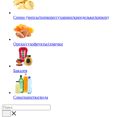
Снеки (чипсы/попкорн/сухарики/крендельки/крекер)
Орехи/сухофрукты/семечки
Бакалея
Соки/напитки/вода