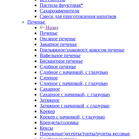
Пастила фруктовая*
Сахарозаменители
Смеси для приготовления напитков
Печенье
Назад
Печенье
Овсяное печенье
Заварное печенье
Грильяжное/злаковое/с кокосом печенье
Вафельное печенье
Бисквитное печенье
Сдобное печенье
Сдобное с начинкой, с глазурью
Слоеное
Слоеное с начинкой, с глазурью
Сахарное
Сахарное с начинкой, с глазурью
Затяжное
Затяжное с начинкой ,с глазурью
Крекер
Крекер с начинкой, с глазурью
Крендель/соломка
Кексы
Пирожные/десерты/торты/рулеты весовые