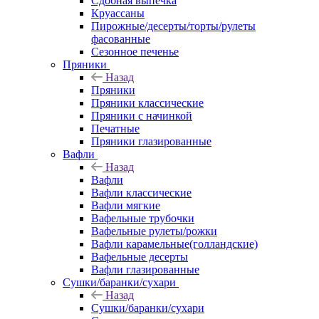
Сдобная выпечка
Круассаны
Пирожные/десерты/торты/рулеты
фасованные
Сезонное печенье
Пряники
Назад
Пряники
Пряники классические
Пряники с начинкой
Печатные
Пряники глазированные
Вафли
Назад
Вафли
Вафли классические
Вафли мягкие
Вафельные трубочки
Вафельные рулеты/рожки
Вафли карамельные(голландские)
Вафельные десерты
Вафли глазированные
Сушки/баранки/сухари
Назад
Сушки/баранки/сухари