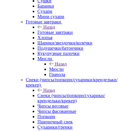
Сушки
Баранки
Сухари
Мини сухари
Готовые завтраки
Назад
Готовые завтраки
Хлопья
Шарики/звездочки/колечки
Подушечки/батончики
Кукурузные палочки
Мюсли
Назад
Мюсли
Гранола
Снеки (чипсы/попкорн/сухарики/крендельки/
крекер)
Назад
Снеки (чипсы/попкорн/сухарики/
крендельки/крекер)
Чипсы весовые
Чипсы фасованные
Попкорн
Пшеничный снек
Сухарики/гренки