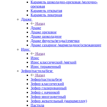
Карамель шоколадно-ореховая /молочно-
ореховая
Карамель открытая
Карамель ликерная
Драже
Назад
Драже
Драже ореховое
Драже шоколадное
Драже фрукты/ягоды/семечки
Драже сахарное /мармеладное/освежающее
Ирис
Назад
Ирис
Ирис классический /мягкий
Ирис тираженный
Зефир/пастила/безе
Назад
Зефир/пастила/безе
Зефир классический
Зефир глазированный
Зефир с начинкой
Зефир многоцветный
Зефир жевательный (маршмеллоу)
Пастила