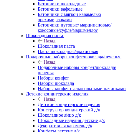
Батончики шоколадные
Батончики вафельные
Батончики с мягкой карамелью
орехами,злаками
Батончики нуговые/ марципановые/
кокосовые/суфле/маршмеллоу
Шоколадная паста
Назад
Шоколадная паста
Паста шоколадная/арахисовая
Подарочные наборы конфет/шоколада/печенья
Назад
Подарочные наборы конфет/шоколада/
печенья
Наборы конфет
Наборы шоколада
Наборы конфет с алкогольными начинками
Детские кондитерские изделия
Назад
Детские кондитерские изделия
Конструктор кондитерский д/к
Шоколадное яйцо д/к
Шоколадные изделия детские д/к
Декоративная карамель д/к
Конфеты детские д/к