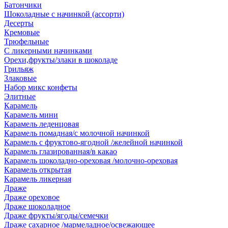
Батончики
Шоколадные с начинкой (ассорти)
Десерты
Кремовые
Трюфельные
С ликерными начинками
Орехи,фрукты/злаки в шоколаде
Грильяж
Злаковые
Набор микс конфеты
Элитные
Карамель
Карамель мини
Карамель леденцовая
Карамель помадная/с молочной начинкой
Карамель с фруктово-ягодной /желейной начинкой
Карамель глазированная/в какао
Карамель шоколадно-ореховая /молочно-ореховая
Карамель открытая
Карамель ликерная
Драже
Драже ореховое
Драже шоколадное
Драже фрукты/ягоды/семечки
Драже сахарное /мармеладное/освежающее