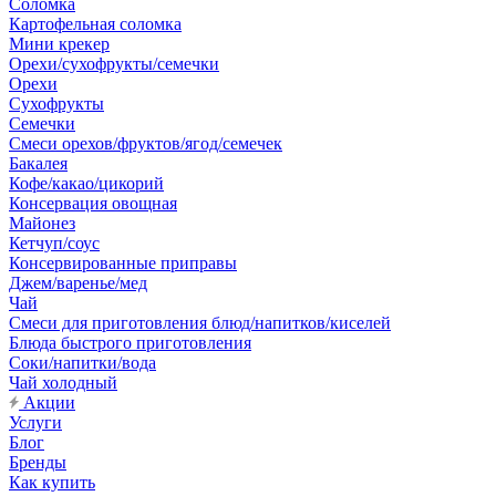
Соломка
Картофельная соломка
Мини крекер
Орехи/сухофрукты/семечки
Орехи
Сухофрукты
Семечки
Смеси орехов/фруктов/ягод/семечек
Бакалея
Кофе/какао/цикорий
Консервация овощная
Майонез
Кетчуп/соус
Консервированные приправы
Джем/варенье/мед
Чай
Смеси для приготовления блюд/напитков/киселей
Блюда быстрого приготовления
Соки/напитки/вода
Чай холодный
Акции
Услуги
Блог
Бренды
Как купить