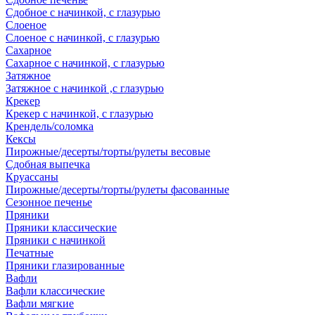
Сдобное с начинкой, с глазурью
Слоеное
Слоеное с начинкой, с глазурью
Сахарное
Сахарное с начинкой, с глазурью
Затяжное
Затяжное с начинкой ,с глазурью
Крекер
Крекер с начинкой, с глазурью
Крендель/соломка
Кексы
Пирожные/десерты/торты/рулеты весовые
Сдобная выпечка
Круассаны
Пирожные/десерты/торты/рулеты фасованные
Сезонное печенье
Пряники
Пряники классические
Пряники с начинкой
Печатные
Пряники глазированные
Вафли
Вафли классические
Вафли мягкие