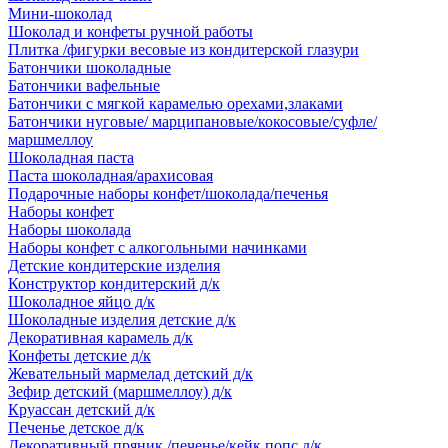
Мини-шоколад
Шоколад и конфеты ручной работы
Плитка /фигурки весовые из кондитерской глазури
Батончики шоколадные
Батончики вафельные
Батончики с мягкой карамелью орехами,злаками
Батончики нуговые/ марципановые/кокосовые/суфле/
маршмеллоу
Шоколадная паста
Паста шоколадная/арахисовая
Подарочные наборы конфет/шоколада/печенья
Наборы конфет
Наборы шоколада
Наборы конфет с алкогольными начинками
Детские кондитерские изделия
Конструктор кондитерский д/к
Шоколадное яйцо д/к
Шоколадные изделия детские д/к
Декоративная карамель д/к
Конфеты детские д/к
Жевательный мармелад детский д/к
Зефир детский (маршмеллоу) д/к
Круассан детский д/к
Печенье детское д/к
Декоративный пряник /печенье/кейк попс д/к