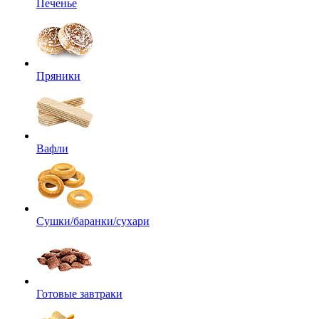
Печенье
Пряники
Вафли
Сушки/баранки/сухари
Готовые завтраки