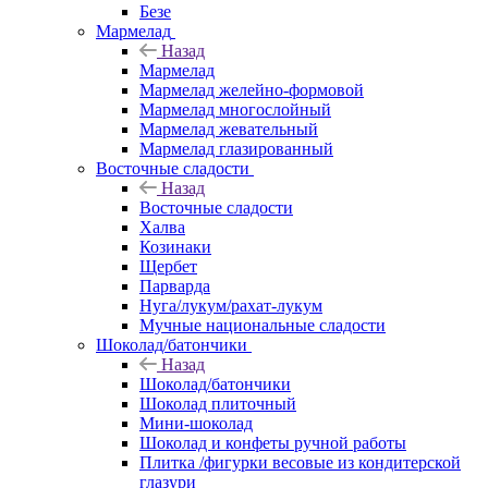
Безе
Мармелад
Назад
Мармелад
Мармелад желейно-формовой
Мармелад многослойный
Мармелад жевательный
Мармелад глазированный
Восточные сладости
Назад
Восточные сладости
Халва
Козинаки
Щербет
Парварда
Нуга/лукум/рахат-лукум
Мучные национальные сладости
Шоколад/батончики
Назад
Шоколад/батончики
Шоколад плиточный
Мини-шоколад
Шоколад и конфеты ручной работы
Плитка /фигурки весовые из кондитерской
глазури