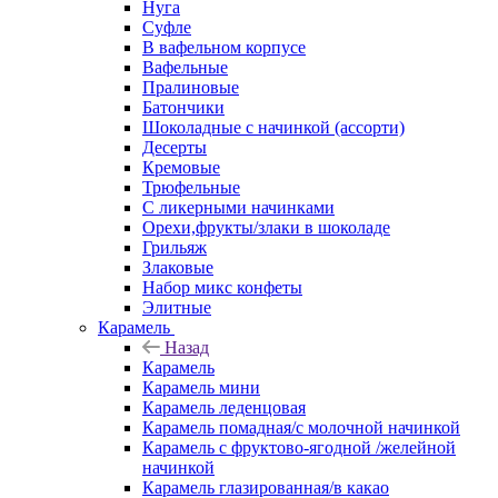
Нуга
Суфле
В вафельном корпусе
Вафельные
Пралиновые
Батончики
Шоколадные с начинкой (ассорти)
Десерты
Кремовые
Трюфельные
С ликерными начинками
Орехи,фрукты/злаки в шоколаде
Грильяж
Злаковые
Набор микс конфеты
Элитные
Карамель
Назад
Карамель
Карамель мини
Карамель леденцовая
Карамель помадная/с молочной начинкой
Карамель с фруктово-ягодной /желейной
начинкой
Карамель глазированная/в какао