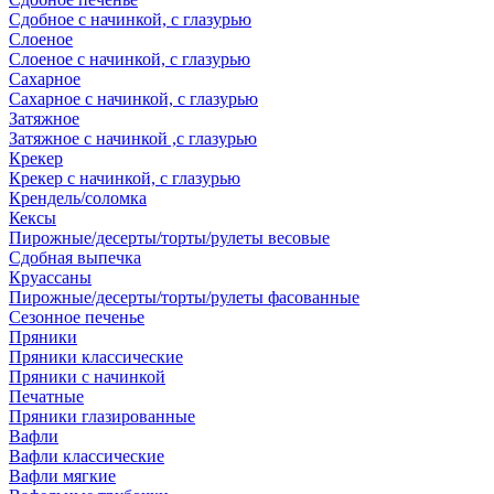
Сдобное с начинкой, с глазурью
Слоеное
Слоеное с начинкой, с глазурью
Сахарное
Сахарное с начинкой, с глазурью
Затяжное
Затяжное с начинкой ,с глазурью
Крекер
Крекер с начинкой, с глазурью
Крендель/соломка
Кексы
Пирожные/десерты/торты/рулеты весовые
Сдобная выпечка
Круассаны
Пирожные/десерты/торты/рулеты фасованные
Сезонное печенье
Пряники
Пряники классические
Пряники с начинкой
Печатные
Пряники глазированные
Вафли
Вафли классические
Вафли мягкие