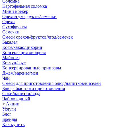
Соломка
Картофельная соломка
Мини крекер
Орехи/сухофрукты/семечки
Орехи
Сухофрукты
Семечки
Смеси орехов/фруктов/ягод/семечек
Бакалея
Кофе/какао/цикорий
Консервация овощная
Майонез
Кетчуп/соус
Консервированные приправы
Джем/варенье/мед
Чай
Смеси для приготовления блюд/напитков/киселей
Блюда быстрого приготовления
Соки/напитки/вода
Чай холодный
Акции
Услуги
Блог
Бренды
Как купить