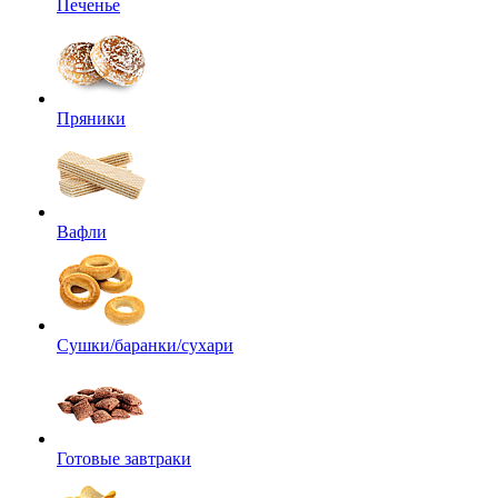
Печенье
Пряники
Вафли
Сушки/баранки/сухари
Готовые завтраки