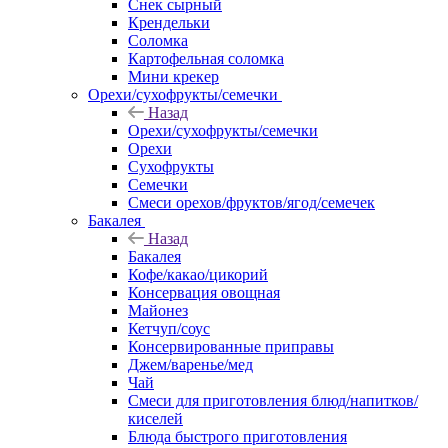
Снек сырный
Крендельки
Соломка
Картофельная соломка
Мини крекер
Орехи/сухофрукты/семечки
Назад
Орехи/сухофрукты/семечки
Орехи
Сухофрукты
Семечки
Смеси орехов/фруктов/ягод/семечек
Бакалея
Назад
Бакалея
Кофе/какао/цикорий
Консервация овощная
Майонез
Кетчуп/соус
Консервированные приправы
Джем/варенье/мед
Чай
Смеси для приготовления блюд/напитков/
киселей
Блюда быстрого приготовления