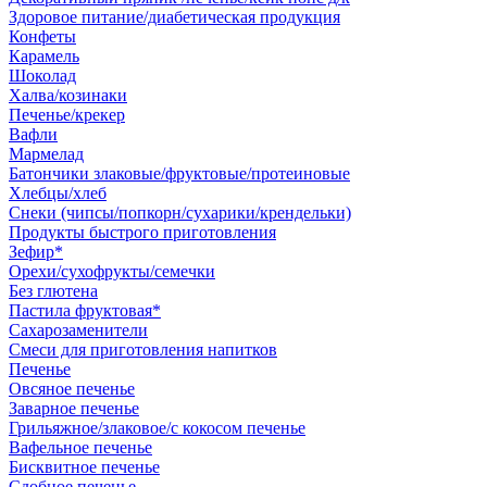
Здоровое питание/диабетическая продукция
Конфеты
Карамель
Шоколад
Халва/козинаки
Печенье/крекер
Вафли
Мармелад
Батончики злаковые/фруктовые/протеиновые
Хлебцы/хлеб
Снеки (чипсы/попкорн/сухарики/крендельки)
Продукты быстрого приготовления
Зефир*
Орехи/сухофрукты/семечки
Без глютена
Пастила фруктовая*
Сахарозаменители
Смеси для приготовления напитков
Печенье
Овсяное печенье
Заварное печенье
Грильяжное/злаковое/с кокосом печенье
Вафельное печенье
Бисквитное печенье
Сдобное печенье