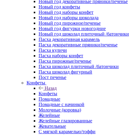
Новый год декоративные пряники/печенье
Новый год конфеты
Новый год наборы конфет
Новый год наборы шоколада
Новый год пирожное/печенье
Новый год фигурки новогодние
Новый год шоколад плиточный /батончики
Пасха декоративная карамель
Пасха декоративные пряники/печенье
Пасха куличи
Пасха наборы конфет
Пасха пирожные/печенье
Пасха шоколад плиточный /батончики
Пасха шоколад фигурный
Пост печенье
Конфеты
Назад
Конфеты
Помадные
Помадные с начинкой
Молочные (коровка)
Желейные
Желейные глазированные
Жевательные
С мягкой карамелью/тоффи