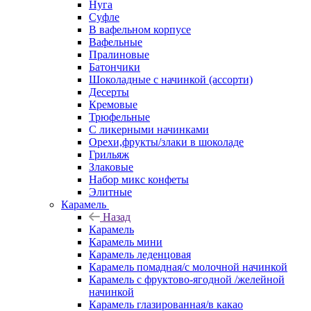
Нуга
Суфле
В вафельном корпусе
Вафельные
Пралиновые
Батончики
Шоколадные с начинкой (ассорти)
Десерты
Кремовые
Трюфельные
С ликерными начинками
Орехи,фрукты/злаки в шоколаде
Грильяж
Злаковые
Набор микс конфеты
Элитные
Карамель
Назад
Карамель
Карамель мини
Карамель леденцовая
Карамель помадная/с молочной начинкой
Карамель с фруктово-ягодной /желейной
начинкой
Карамель глазированная/в какао