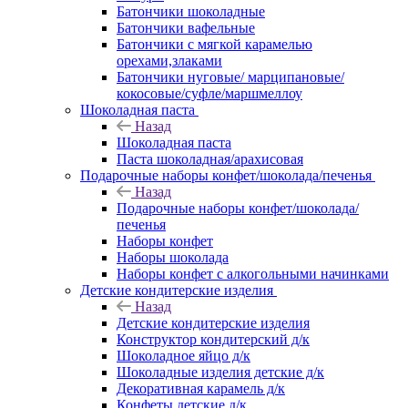
Батончики шоколадные
Батончики вафельные
Батончики с мягкой карамелью
орехами,злаками
Батончики нуговые/ марципановые/
кокосовые/суфле/маршмеллоу
Шоколадная паста
Назад
Шоколадная паста
Паста шоколадная/арахисовая
Подарочные наборы конфет/шоколада/печенья
Назад
Подарочные наборы конфет/шоколада/
печенья
Наборы конфет
Наборы шоколада
Наборы конфет с алкогольными начинками
Детские кондитерские изделия
Назад
Детские кондитерские изделия
Конструктор кондитерский д/к
Шоколадное яйцо д/к
Шоколадные изделия детские д/к
Декоративная карамель д/к
Конфеты детские д/к