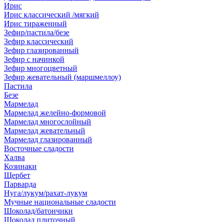
Ирис
Ирис классический /мягкий
Ирис тираженный
Зефир/пастила/безе
Зефир классический
Зефир глазированный
Зефир с начинкой
Зефир многоцветный
Зефир жевательный (маршмеллоу)
Пастила
Безе
Мармелад
Мармелад желейно-формовой
Мармелад многослойный
Мармелад жевательный
Мармелад глазированный
Восточные сладости
Халва
Козинаки
Щербет
Парварда
Нуга/лукум/рахат-лукум
Мучные национальные сладости
Шоколад/батончики
Шоколад плиточный