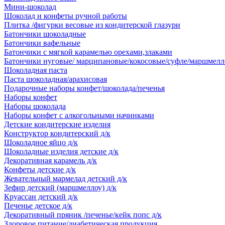
Мини-шоколад
Шоколад и конфеты ручной работы
Плитка /фигурки весовые из кондитерской глазури
Батончики шоколадные
Батончики вафельные
Батончики с мягкой карамелью орехами,злаками
Батончики нуговые/ марципановые/кокосовые/суфле/маршмелл
Шоколадная паста
Паста шоколадная/арахисовая
Подарочные наборы конфет/шоколада/печенья
Наборы конфет
Наборы шоколада
Наборы конфет с алкогольными начинками
Детские кондитерские изделия
Конструктор кондитерский д/к
Шоколадное яйцо д/к
Шоколадные изделия детские д/к
Декоративная карамель д/к
Конфеты детские д/к
Жевательный мармелад детский д/к
Зефир детский (маршмеллоу) д/к
Круассан детский д/к
Печенье детское д/к
Декоративный пряник /печенье/кейк попс д/к
Здоровое питание/диабетическая продукция