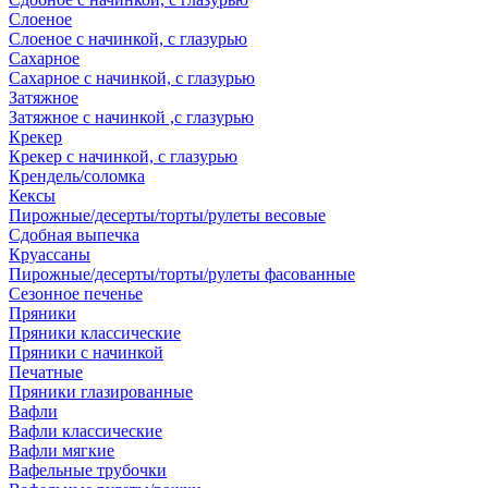
Слоеное
Слоеное с начинкой, с глазурью
Сахарное
Сахарное с начинкой, с глазурью
Затяжное
Затяжное с начинкой ,с глазурью
Крекер
Крекер с начинкой, с глазурью
Крендель/соломка
Кексы
Пирожные/десерты/торты/рулеты весовые
Сдобная выпечка
Круассаны
Пирожные/десерты/торты/рулеты фасованные
Сезонное печенье
Пряники
Пряники классические
Пряники с начинкой
Печатные
Пряники глазированные
Вафли
Вафли классические
Вафли мягкие
Вафельные трубочки