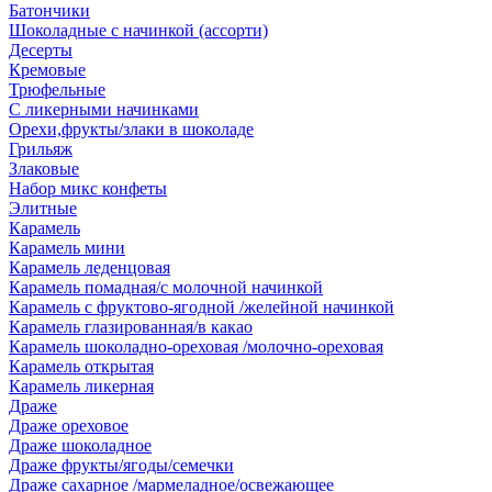
Батончики
Шоколадные с начинкой (ассорти)
Десерты
Кремовые
Трюфельные
С ликерными начинками
Орехи,фрукты/злаки в шоколаде
Грильяж
Злаковые
Набор микс конфеты
Элитные
Карамель
Карамель мини
Карамель леденцовая
Карамель помадная/с молочной начинкой
Карамель с фруктово-ягодной /желейной начинкой
Карамель глазированная/в какао
Карамель шоколадно-ореховая /молочно-ореховая
Карамель открытая
Карамель ликерная
Драже
Драже ореховое
Драже шоколадное
Драже фрукты/ягоды/семечки
Драже сахарное /мармеладное/освежающее