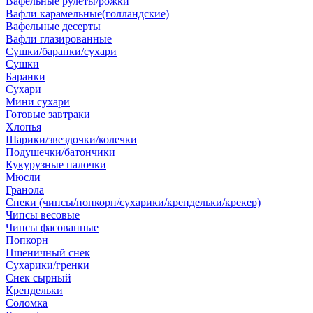
Вафельные рулеты/рожки
Вафли карамельные(голландские)
Вафельные десерты
Вафли глазированные
Сушки/баранки/сухари
Сушки
Баранки
Сухари
Мини сухари
Готовые завтраки
Хлопья
Шарики/звездочки/колечки
Подушечки/батончики
Кукурузные палочки
Мюсли
Гранола
Снеки (чипсы/попкорн/сухарики/крендельки/крекер)
Чипсы весовые
Чипсы фасованные
Попкорн
Пшеничный снек
Сухарики/гренки
Снек сырный
Крендельки
Соломка