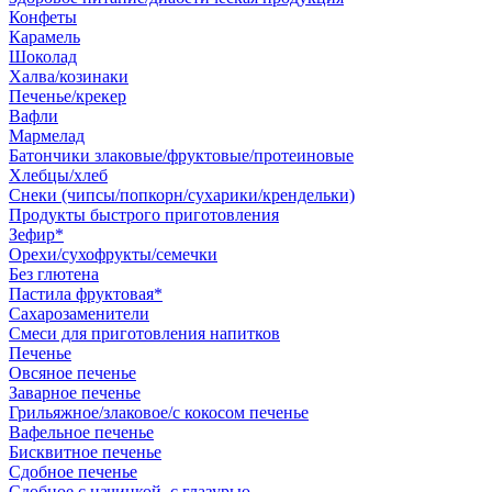
Конфеты
Карамель
Шоколад
Халва/козинаки
Печенье/крекер
Вафли
Мармелад
Батончики злаковые/фруктовые/протеиновые
Хлебцы/хлеб
Снеки (чипсы/попкорн/сухарики/крендельки)
Продукты быстрого приготовления
Зефир*
Орехи/сухофрукты/семечки
Без глютена
Пастила фруктовая*
Сахарозаменители
Смеси для приготовления напитков
Печенье
Овсяное печенье
Заварное печенье
Грильяжное/злаковое/с кокосом печенье
Вафельное печенье
Бисквитное печенье
Сдобное печенье
Сдобное с начинкой, с глазурью