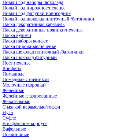
Новый год наборы шоколада
Новый год пирожное/печенье
Новый год фигурки новогодние
Новый год шоколад плиточный /батончики
Пасха декоративная карамель
Пасха декоративные пряники/печенье
Пасха куличи
Пасха наборы конфет
Пасха пирожные/печенье
Пасха шоколад плиточный /батончики
Пасха шоколад фигурный
Пост печенье
Конфеты
Помадные
Помадные с начинкой
Молочные (коровка)
Желейные
Желейные глазированные
Жевательные
С мягкой карамелью/тоффи
Нуга
Суфле
В вафельном корпусе
Вафельные
Пралиновые