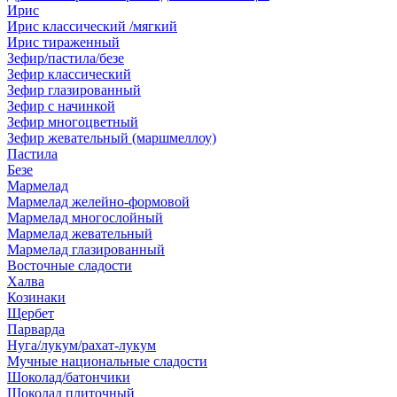
Ирис
Ирис классический /мягкий
Ирис тираженный
Зефир/пастила/безе
Зефир классический
Зефир глазированный
Зефир с начинкой
Зефир многоцветный
Зефир жевательный (маршмеллоу)
Пастила
Безе
Мармелад
Мармелад желейно-формовой
Мармелад многослойный
Мармелад жевательный
Мармелад глазированный
Восточные сладости
Халва
Козинаки
Щербет
Парварда
Нуга/лукум/рахат-лукум
Мучные национальные сладости
Шоколад/батончики
Шоколад плиточный