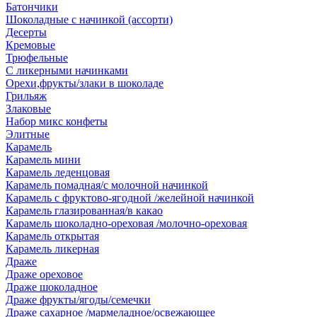
Батончики
Шоколадные с начинкой (ассорти)
Десерты
Кремовые
Трюфельные
С ликерными начинками
Орехи,фрукты/злаки в шоколаде
Грильяж
Злаковые
Набор микс конфеты
Элитные
Карамель
Карамель мини
Карамель леденцовая
Карамель помадная/с молочной начинкой
Карамель с фруктово-ягодной /желейной начинкой
Карамель глазированная/в какао
Карамель шоколадно-ореховая /молочно-ореховая
Карамель открытая
Карамель ликерная
Драже
Драже ореховое
Драже шоколадное
Драже фрукты/ягоды/семечки
Драже сахарное /мармеладное/освежающее