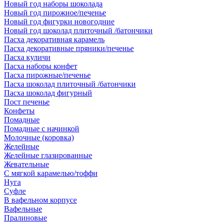
Новый год наборы шоколада
Новый год пирожное/печенье
Новый год фигурки новогодние
Новый год шоколад плиточный /батончики
Пасха декоративная карамель
Пасха декоративные пряники/печенье
Пасха куличи
Пасха наборы конфет
Пасха пирожные/печенье
Пасха шоколад плиточный /батончики
Пасха шоколад фигурный
Пост печенье
Конфеты
Помадные
Помадные с начинкой
Молочные (коровка)
Желейные
Желейные глазированные
Жевательные
С мягкой карамелью/тоффи
Нуга
Суфле
В вафельном корпусе
Вафельные
Пралиновые