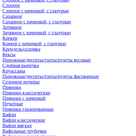
Слоеное
Слоеное с начинкой, с глазурью
Сахарное
Сахарное с начинкой, с глазурью
Затяжное
Затяжное с начинкой ,с глазурью
Крекер
Крекер с начинкой, с глазурью
Крендель/соломка
Кексы
Пирожные/десерты/торты/рулеты весовые
Сдобная выпечка
Круассаны
Пирожные/десерты/торты/рулеты фасованные
Сезонное печенье
Пряники
Пряники классические
Пряники с начинкой
Печатные
Пряники глазированные
Вафли
Вафли классические
Вафли мягкие
Вафельные трубочки