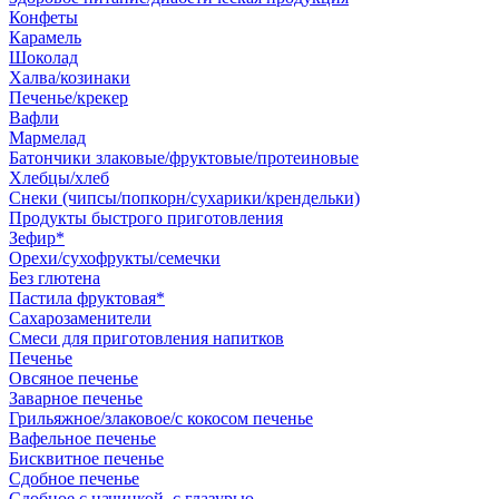
Конфеты
Карамель
Шоколад
Халва/козинаки
Печенье/крекер
Вафли
Мармелад
Батончики злаковые/фруктовые/протеиновые
Хлебцы/хлеб
Снеки (чипсы/попкорн/сухарики/крендельки)
Продукты быстрого приготовления
Зефир*
Орехи/сухофрукты/семечки
Без глютена
Пастила фруктовая*
Сахарозаменители
Смеси для приготовления напитков
Печенье
Овсяное печенье
Заварное печенье
Грильяжное/злаковое/с кокосом печенье
Вафельное печенье
Бисквитное печенье
Сдобное печенье
Сдобное с начинкой, с глазурью