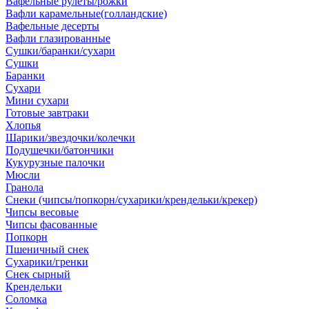
Вафельные рулеты/рожки
Вафли карамельные(голландские)
Вафельные десерты
Вафли глазированные
Сушки/баранки/сухари
Сушки
Баранки
Сухари
Мини сухари
Готовые завтраки
Хлопья
Шарики/звездочки/колечки
Подушечки/батончики
Кукурузные палочки
Мюсли
Гранола
Снеки (чипсы/попкорн/сухарики/крендельки/крекер)
Чипсы весовые
Чипсы фасованные
Попкорн
Пшеничный снек
Сухарики/гренки
Снек сырный
Крендельки
Соломка