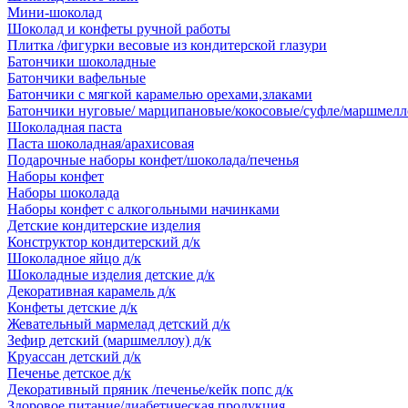
Мини-шоколад
Шоколад и конфеты ручной работы
Плитка /фигурки весовые из кондитерской глазури
Батончики шоколадные
Батончики вафельные
Батончики с мягкой карамелью орехами,злаками
Батончики нуговые/ марципановые/кокосовые/суфле/маршмелл
Шоколадная паста
Паста шоколадная/арахисовая
Подарочные наборы конфет/шоколада/печенья
Наборы конфет
Наборы шоколада
Наборы конфет с алкогольными начинками
Детские кондитерские изделия
Конструктор кондитерский д/к
Шоколадное яйцо д/к
Шоколадные изделия детские д/к
Декоративная карамель д/к
Конфеты детские д/к
Жевательный мармелад детский д/к
Зефир детский (маршмеллоу) д/к
Круассан детский д/к
Печенье детское д/к
Декоративный пряник /печенье/кейк попс д/к
Здоровое питание/диабетическая продукция