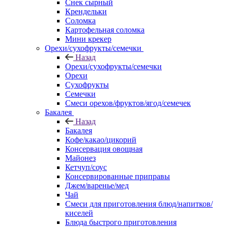
Снек сырный
Крендельки
Соломка
Картофельная соломка
Мини крекер
Орехи/сухофрукты/семечки
Назад
Орехи/сухофрукты/семечки
Орехи
Сухофрукты
Семечки
Смеси орехов/фруктов/ягод/семечек
Бакалея
Назад
Бакалея
Кофе/какао/цикорий
Консервация овощная
Майонез
Кетчуп/соус
Консервированные приправы
Джем/варенье/мед
Чай
Смеси для приготовления блюд/напитков/
киселей
Блюда быстрого приготовления