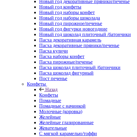
Новый год декоративные пряники/печенье
Новый год конфеты
Новый год наборы конфет
Новый год наборы шоколада
Новый год пирожное/печенье
Новый год фигурки новогодние
Новый год шоколад плиточный /батончики
Пасха декоративная карамель
Пасха декоративные пряники/печенье
Пасха куличи
Пасха наборы конфет
Пасха пирожные/печенье
Пасха шоколад плиточный /батончики
Пасха шоколад фигурный
Пост печенье
Конфеты
Назад
Конфеты
Помадные
Помадные с начинкой
Молочные (коровка)
Желейные
Желейные глазированные
Жевательные
С мягкой карамелью/тоффи