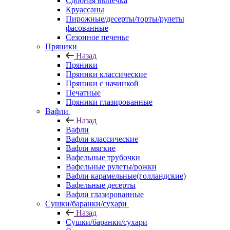
Сдобная выпечка
Круассаны
Пирожные/десерты/торты/рулеты
фасованные
Сезонное печенье
Пряники
Назад
Пряники
Пряники классические
Пряники с начинкой
Печатные
Пряники глазированные
Вафли
Назад
Вафли
Вафли классические
Вафли мягкие
Вафельные трубочки
Вафельные рулеты/рожки
Вафли карамельные(голландские)
Вафельные десерты
Вафли глазированные
Сушки/баранки/сухари
Назад
Сушки/баранки/сухари