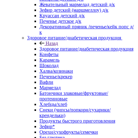
Жевательный мармелад детский д/к
Зефир детский (маршмеллоу) д/к
Круассан детский д/к
Печенье детское д/к
Декоративный пряник /печенье/кейк попс д/
к
Здоровое питание/диабетическая продукция
Назад
Здоровое питание/диабетическая продукция
Конфеты
Карамель
Шоколад
Халва/козинаки
Печенье/крекер
Вафли
Мармелад
Батончики злаковые/фруктовые/
протеиновые
Хлебцы/хлеб
Снеки (чипсы/попкорн/сухарики/
крендельки)
Продукты быстрого приготовления
Зефир*
Орехи/сухофрукты/семечки
Без глютена