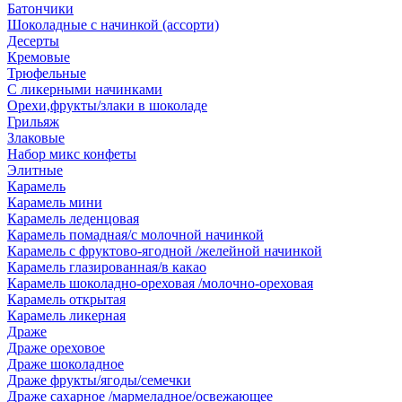
Батончики
Шоколадные с начинкой (ассорти)
Десерты
Кремовые
Трюфельные
С ликерными начинками
Орехи,фрукты/злаки в шоколаде
Грильяж
Злаковые
Набор микс конфеты
Элитные
Карамель
Карамель мини
Карамель леденцовая
Карамель помадная/с молочной начинкой
Карамель с фруктово-ягодной /желейной начинкой
Карамель глазированная/в какао
Карамель шоколадно-ореховая /молочно-ореховая
Карамель открытая
Карамель ликерная
Драже
Драже ореховое
Драже шоколадное
Драже фрукты/ягоды/семечки
Драже сахарное /мармеладное/освежающее