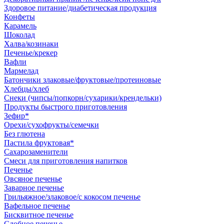
Здоровое питание/диабетическая продукция
Конфеты
Карамель
Шоколад
Халва/козинаки
Печенье/крекер
Вафли
Мармелад
Батончики злаковые/фруктовые/протеиновые
Хлебцы/хлеб
Снеки (чипсы/попкорн/сухарики/крендельки)
Продукты быстрого приготовления
Зефир*
Орехи/сухофрукты/семечки
Без глютена
Пастила фруктовая*
Сахарозаменители
Смеси для приготовления напитков
Печенье
Овсяное печенье
Заварное печенье
Грильяжное/злаковое/с кокосом печенье
Вафельное печенье
Бисквитное печенье
Сдобное печенье