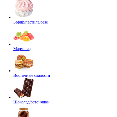
Зефир/пастила/безе
Мармелад
Восточные сладости
Шоколад/батончики