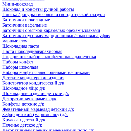
Мини-шоколад
Шоколад и конфеты ручной работы
Плитка /фигурки весовые из кондитерской глазури
Батончики шоколадные
Батончики вафельные
Батончики с мягкой карамелью орехами,злаками
Батончики нуговые/ марципановые/кокосовые/суфле/
маршмеллоу
Шоколадная паста
Паста шоколадная/арахисовая
Подарочные наборы конфет/шоколада/печенья
Наборы конфет
Наборы шоколада
Наборы конфет с алкогольными начинками
Детские кондитерские изделия
Конструктор кондитерский д/к
Шоколадное яйцо д/к
Шоколадные изделия детские д/к
Декоративная карамель д/к
Конфеты детские д/к
Жевательный мармелад детский д/к
Зефир детский (маршмеллоу) д/к
Круассан детский д/к
Печенье детское д/к
Декоративный пряник /печенье/кейк попс д/к