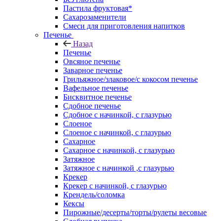
Пастила фруктовая*
Сахарозаменители
Смеси для приготовления напитков
Печенье
Назад
Печенье
Овсяное печенье
Заварное печенье
Грильяжное/злаковое/с кокосом печенье
Вафельное печенье
Бисквитное печенье
Сдобное печенье
Сдобное с начинкой, с глазурью
Слоеное
Слоеное с начинкой, с глазурью
Сахарное
Сахарное с начинкой, с глазурью
Затяжное
Затяжное с начинкой ,с глазурью
Крекер
Крекер с начинкой, с глазурью
Крендель/соломка
Кексы
Пирожные/десерты/торты/рулеты весовые