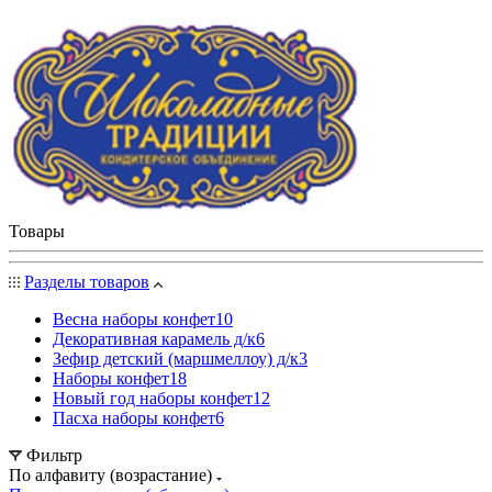
Товары
Разделы товаров
Весна наборы конфет
10
Декоративная карамель д/к
6
Зефир детский (маршмеллоу) д/к
3
Наборы конфет
18
Новый год наборы конфет
12
Пасха наборы конфет
6
Фильтр
По алфавиту (возрастание)