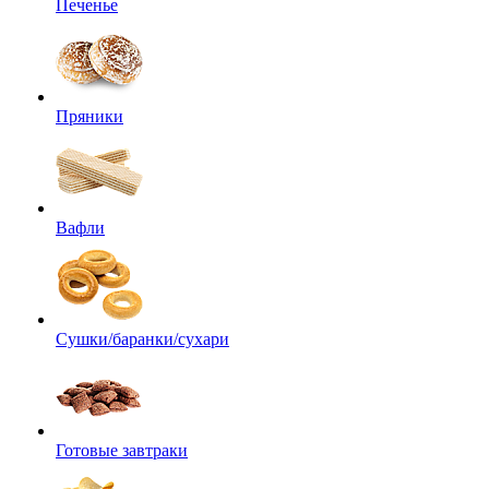
Печенье
Пряники
Вафли
Сушки/баранки/сухари
Готовые завтраки