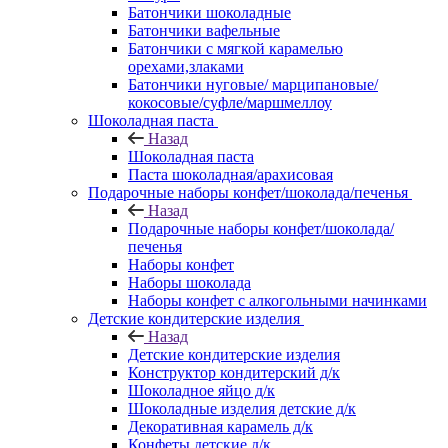
Батончики шоколадные
Батончики вафельные
Батончики с мягкой карамелью
орехами,злаками
Батончики нуговые/ марципановые/
кокосовые/суфле/маршмеллоу
Шоколадная паста
Назад
Шоколадная паста
Паста шоколадная/арахисовая
Подарочные наборы конфет/шоколада/печенья
Назад
Подарочные наборы конфет/шоколада/
печенья
Наборы конфет
Наборы шоколада
Наборы конфет с алкогольными начинками
Детские кондитерские изделия
Назад
Детские кондитерские изделия
Конструктор кондитерский д/к
Шоколадное яйцо д/к
Шоколадные изделия детские д/к
Декоративная карамель д/к
Конфеты детские д/к