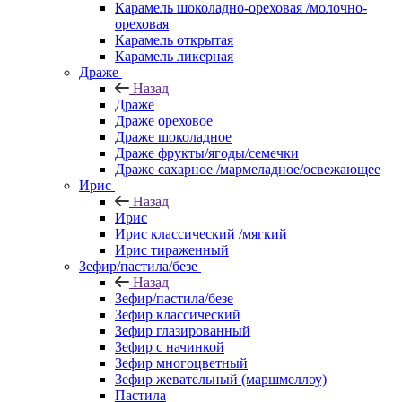
Карамель шоколадно-ореховая /молочно-
ореховая
Карамель открытая
Карамель ликерная
Драже
Назад
Драже
Драже ореховое
Драже шоколадное
Драже фрукты/ягоды/семечки
Драже сахарное /мармеладное/освежающее
Ирис
Назад
Ирис
Ирис классический /мягкий
Ирис тираженный
Зефир/пастила/безе
Назад
Зефир/пастила/безе
Зефир классический
Зефир глазированный
Зефир с начинкой
Зефир многоцветный
Зефир жевательный (маршмеллоу)
Пастила