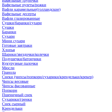
Вафельные трубочки
Вафельные рулеты/рожки
Вафли карамельные(голландские)
Вафельные десерты
Вафли глазированные
Сушки/баранки/сухари
Сушки
Баранки
Сухари
Мини сухари
Готовые завтраки
Хлопья
Шарики/звездочки/колечки
Подушечки/батончики
Кукурузные палочки
Мюсли
Гранола
Снеки (чипсы/попкорн/сухарики/крендельки/крекер)
Чипсы весовые
Чипсы фасованные
Попкорн
Пшеничный снек
Сухарики/гренки
Снек сырный
Крендельки