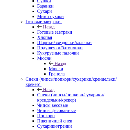
Сушки
Баранки
Сухари
Мини сухари
Готовые завтраки
Назад
Готовые завтраки
Хлопья
Шарики/звездочки/колечки
Подушечки/батончики
Кукурузные палочки
Мюсли
Назад
Мюсли
Гранола
Снеки (чипсы/попкорн/сухарики/крендельки/
крекер)
Назад
Снеки (чипсы/попкорн/сухарики/
крендельки/крекер)
Чипсы весовые
Чипсы фасованные
Попкорн
Пшеничный снек
Сухарики/гренки