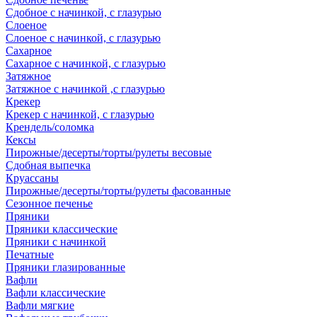
Сдобное с начинкой, с глазурью
Слоеное
Слоеное с начинкой, с глазурью
Сахарное
Сахарное с начинкой, с глазурью
Затяжное
Затяжное с начинкой ,с глазурью
Крекер
Крекер с начинкой, с глазурью
Крендель/соломка
Кексы
Пирожные/десерты/торты/рулеты весовые
Сдобная выпечка
Круассаны
Пирожные/десерты/торты/рулеты фасованные
Сезонное печенье
Пряники
Пряники классические
Пряники с начинкой
Печатные
Пряники глазированные
Вафли
Вафли классические
Вафли мягкие