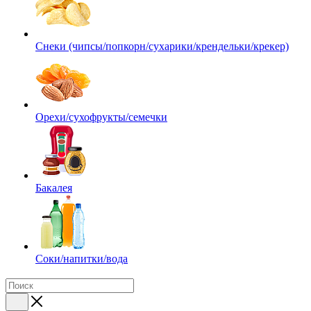
Снеки (чипсы/попкорн/сухарики/крендельки/крекер)
Орехи/сухофрукты/семечки
Бакалея
Соки/напитки/вода