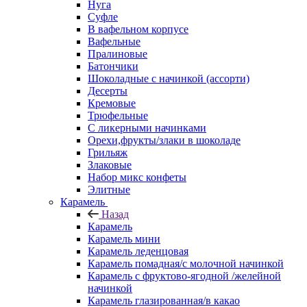
Нуга
Суфле
В вафельном корпусе
Вафельные
Пралиновые
Батончики
Шоколадные с начинкой (ассорти)
Десерты
Кремовые
Трюфельные
С ликерными начинками
Орехи,фрукты/злаки в шоколаде
Грильяж
Злаковые
Набор микс конфеты
Элитные
Карамель
Назад
Карамель
Карамель мини
Карамель леденцовая
Карамель помадная/с молочной начинкой
Карамель с фруктово-ягодной /желейной
начинкой
Карамель глазированная/в какао