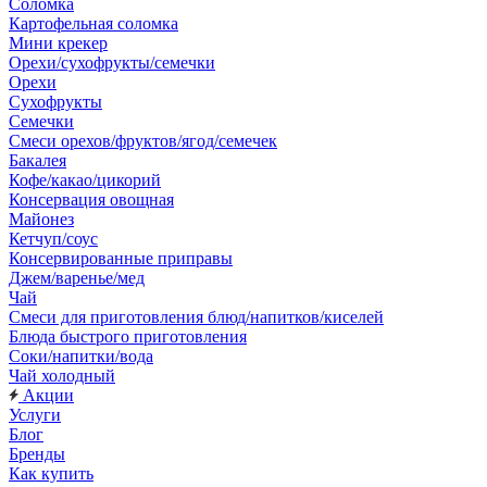
Соломка
Картофельная соломка
Мини крекер
Орехи/сухофрукты/семечки
Орехи
Сухофрукты
Семечки
Смеси орехов/фруктов/ягод/семечек
Бакалея
Кофе/какао/цикорий
Консервация овощная
Майонез
Кетчуп/соус
Консервированные приправы
Джем/варенье/мед
Чай
Смеси для приготовления блюд/напитков/киселей
Блюда быстрого приготовления
Соки/напитки/вода
Чай холодный
Акции
Услуги
Блог
Бренды
Как купить