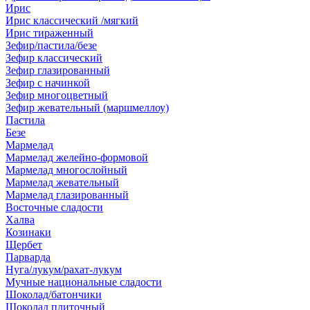
Ирис
Ирис классический /мягкий
Ирис тираженный
Зефир/пастила/безе
Зефир классический
Зефир глазированный
Зефир с начинкой
Зефир многоцветный
Зефир жевательный (маршмеллоу)
Пастила
Безе
Мармелад
Мармелад желейно-формовой
Мармелад многослойный
Мармелад жевательный
Мармелад глазированный
Восточные сладости
Халва
Козинаки
Щербет
Парварда
Нуга/лукум/рахат-лукум
Мучные национальные сладости
Шоколад/батончики
Шоколад плиточный