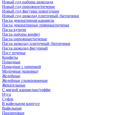
Новый год наборы шоколада
Новый год пирожное/печенье
Новый год фигурки новогодние
Новый год шоколад плиточный /батончики
Пасха декоративная карамель
Пасха декоративные пряники/печенье
Пасха куличи
Пасха наборы конфет
Пасха пирожные/печенье
Пасха шоколад плиточный /батончики
Пасха шоколад фигурный
Пост печенье
Конфеты
Помадные
Помадные с начинкой
Молочные (коровка)
Желейные
Желейные глазированные
Жевательные
С мягкой карамелью/тоффи
Нуга
Суфле
В вафельном корпусе
Вафельные
Пралиновые