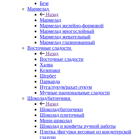
Безе
Мармелад
Назад
Мармелад
Мармелад желейно-формовой
Мармелад многослойный
Мармелад жевательный
Мармелад глазированный
Восточные сладости
Назад
Восточные сладости
Халва
Козинаки
Щербет
Парварда
Нуга/лукум/рахат-лукум
Мучные национальные сладости
Шоколад/батончики
Назад
Шоколад/батончики
Шоколад плиточный
Мини-шоколад
Шоколад и конфеты ручной работы
Плитка /фигурки весовые из кондитерской
глазури