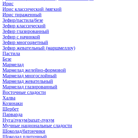
Ирис
Ирис классический /мягкий
Ирис тираженный
Зефир/пастила/безе
Зефир классический
Зефир глазированный
Зефир с начинкой
Зефир многоцветный
Зефир жевательный (маршмеллоу)
Пастила
Безе
Мармелад
Мармелад желейно-формовой
Мармелад многослойный
Мармелад жевательный
Мармелад глазированный
Восточные сладости
Халва
Козинаки
Щербет
Парварда
Нуга/лукум/рахат-лукум
Мучные национальные сладости
Шоколад/батончики
Шоколад плиточный