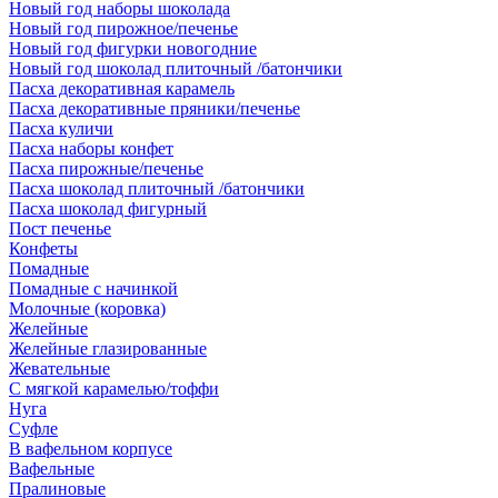
Новый год наборы шоколада
Новый год пирожное/печенье
Новый год фигурки новогодние
Новый год шоколад плиточный /батончики
Пасха декоративная карамель
Пасха декоративные пряники/печенье
Пасха куличи
Пасха наборы конфет
Пасха пирожные/печенье
Пасха шоколад плиточный /батончики
Пасха шоколад фигурный
Пост печенье
Конфеты
Помадные
Помадные с начинкой
Молочные (коровка)
Желейные
Желейные глазированные
Жевательные
С мягкой карамелью/тоффи
Нуга
Суфле
В вафельном корпусе
Вафельные
Пралиновые