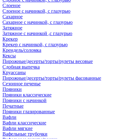
Слоеное
Слоеное с начинкой, с глазурью
Сахарное
Сахарное с начинкой, с глазурью
Затяжное
Затяжное с начинкой ,с глазурью
Крекер
Крекер с начинкой, с глазурью
Крендель/соломка
Кексы
Пирожные/десерты/торты/рулеты весовые
Сдобная выпечка
Круассаны
Пирожные/десерты/торты/рулеты фасованные
Сезонное печенье
Пряники
Пряники классические
Пряники с начинкой
Печатные
Пряники глазированные
Вафли
Вафли классические
Вафли мягкие
Вафельные трубочки