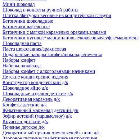
Мини-шоколад
Шоколад и конфеты ручной работы
Плитка /фигурки весовые из кондитерской глазури
Батончики шоколадные
Батончики вафельные
Батончики с мягкой карамелью орехами,злаками
Батончики нуговые/ марципановые/кокосовые/суфле/маршмелл
Шоколадная паста
Паста шоколадная/арахисовая
Подарочные наборы конфет/шоколада/печенья
Наборы конфет
Наборы шоколада
Наборы конфет с алкогольными начинками
Детские кондитерские изделия
Конструктор кондитерский д/к
Шоколадное яйцо д/к
Шоколадные изделия детские д/к
Декоративная карамель д/к
Конфеты детские д/к
Жевательный мармелад детский д/к
Зефир детский (маршмеллоу) д/к
Круассан детский д/к
Печенье детское д/к
Декоративный пряник /печенье/кейк попс д/к
Здоровое питание/диабетическая продукция