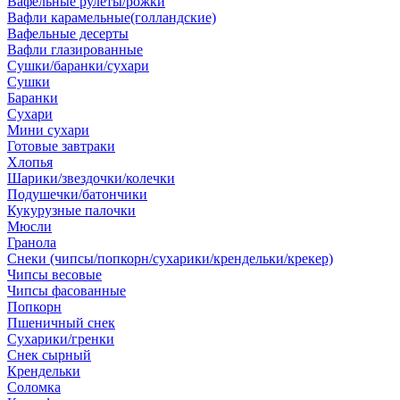
Вафельные рулеты/рожки
Вафли карамельные(голландские)
Вафельные десерты
Вафли глазированные
Сушки/баранки/сухари
Сушки
Баранки
Сухари
Мини сухари
Готовые завтраки
Хлопья
Шарики/звездочки/колечки
Подушечки/батончики
Кукурузные палочки
Мюсли
Гранола
Снеки (чипсы/попкорн/сухарики/крендельки/крекер)
Чипсы весовые
Чипсы фасованные
Попкорн
Пшеничный снек
Сухарики/гренки
Снек сырный
Крендельки
Соломка