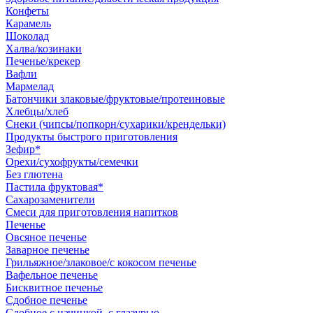
Конфеты
Карамель
Шоколад
Халва/козинаки
Печенье/крекер
Вафли
Мармелад
Батончики злаковые/фруктовые/протеиновые
Хлебцы/хлеб
Снеки (чипсы/попкорн/сухарики/крендельки)
Продукты быстрого приготовления
Зефир*
Орехи/сухофрукты/семечки
Без глютена
Пастила фруктовая*
Сахарозаменители
Смеси для приготовления напитков
Печенье
Овсяное печенье
Заварное печенье
Грильяжное/злаковое/с кокосом печенье
Вафельное печенье
Бисквитное печенье
Сдобное печенье
Сдобное с начинкой, с глазурью