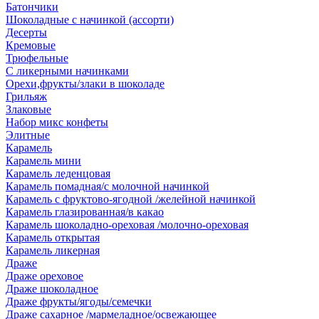
Батончики
Шоколадные с начинкой (ассорти)
Десерты
Кремовые
Трюфельные
С ликерными начинками
Орехи,фрукты/злаки в шоколаде
Грильяж
Злаковые
Набор микс конфеты
Элитные
Карамель
Карамель мини
Карамель леденцовая
Карамель помадная/с молочной начинкой
Карамель с фруктово-ягодной /желейной начинкой
Карамель глазированная/в какао
Карамель шоколадно-ореховая /молочно-ореховая
Карамель открытая
Карамель ликерная
Драже
Драже ореховое
Драже шоколадное
Драже фрукты/ягоды/семечки
Драже сахарное /мармеладное/освежающее