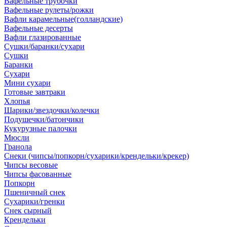
Вафельные трубочки
Вафельные рулеты/рожки
Вафли карамельные(голландские)
Вафельные десерты
Вафли глазированные
Сушки/баранки/сухари
Сушки
Баранки
Сухари
Мини сухари
Готовые завтраки
Хлопья
Шарики/звездочки/колечки
Подушечки/батончики
Кукурузные палочки
Мюсли
Гранола
Снеки (чипсы/попкорн/сухарики/крендельки/крекер)
Чипсы весовые
Чипсы фасованные
Попкорн
Пшеничный снек
Сухарики/гренки
Снек сырный
Крендельки