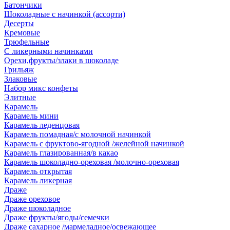
Батончики
Шоколадные с начинкой (ассорти)
Десерты
Кремовые
Трюфельные
С ликерными начинками
Орехи,фрукты/злаки в шоколаде
Грильяж
Злаковые
Набор микс конфеты
Элитные
Карамель
Карамель мини
Карамель леденцовая
Карамель помадная/с молочной начинкой
Карамель с фруктово-ягодной /желейной начинкой
Карамель глазированная/в какао
Карамель шоколадно-ореховая /молочно-ореховая
Карамель открытая
Карамель ликерная
Драже
Драже ореховое
Драже шоколадное
Драже фрукты/ягоды/семечки
Драже сахарное /мармеладное/освежающее