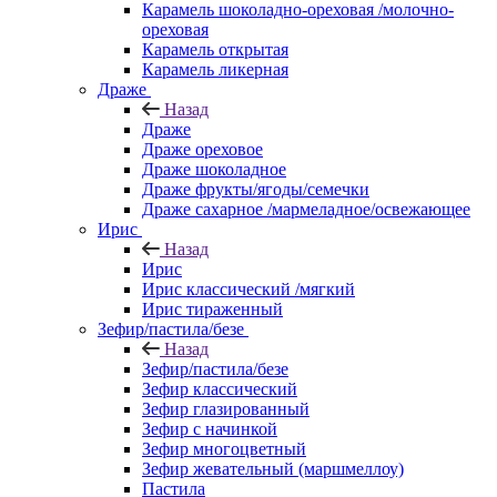
Карамель шоколадно-ореховая /молочно-
ореховая
Карамель открытая
Карамель ликерная
Драже
Назад
Драже
Драже ореховое
Драже шоколадное
Драже фрукты/ягоды/семечки
Драже сахарное /мармеладное/освежающее
Ирис
Назад
Ирис
Ирис классический /мягкий
Ирис тираженный
Зефир/пастила/безе
Назад
Зефир/пастила/безе
Зефир классический
Зефир глазированный
Зефир с начинкой
Зефир многоцветный
Зефир жевательный (маршмеллоу)
Пастила