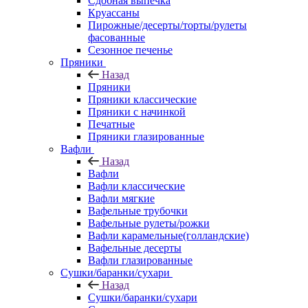
Сдобная выпечка
Круассаны
Пирожные/десерты/торты/рулеты
фасованные
Сезонное печенье
Пряники
Назад
Пряники
Пряники классические
Пряники с начинкой
Печатные
Пряники глазированные
Вафли
Назад
Вафли
Вафли классические
Вафли мягкие
Вафельные трубочки
Вафельные рулеты/рожки
Вафли карамельные(голландские)
Вафельные десерты
Вафли глазированные
Сушки/баранки/сухари
Назад
Сушки/баранки/сухари