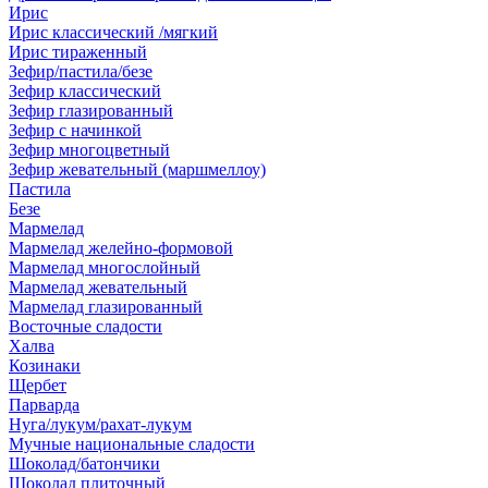
Ирис
Ирис классический /мягкий
Ирис тираженный
Зефир/пастила/безе
Зефир классический
Зефир глазированный
Зефир с начинкой
Зефир многоцветный
Зефир жевательный (маршмеллоу)
Пастила
Безе
Мармелад
Мармелад желейно-формовой
Мармелад многослойный
Мармелад жевательный
Мармелад глазированный
Восточные сладости
Халва
Козинаки
Щербет
Парварда
Нуга/лукум/рахат-лукум
Мучные национальные сладости
Шоколад/батончики
Шоколад плиточный