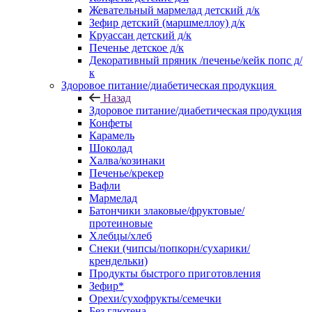
Жевательный мармелад детский д/к
Зефир детский (маршмеллоу) д/к
Круассан детский д/к
Печенье детское д/к
Декоративный пряник /печенье/кейк попс д/
к
Здоровое питание/диабетическая продукция
Назад
Здоровое питание/диабетическая продукция
Конфеты
Карамель
Шоколад
Халва/козинаки
Печенье/крекер
Вафли
Мармелад
Батончики злаковые/фруктовые/
протеиновые
Хлебцы/хлеб
Снеки (чипсы/попкорн/сухарики/
крендельки)
Продукты быстрого приготовления
Зефир*
Орехи/сухофрукты/семечки
Без глютена