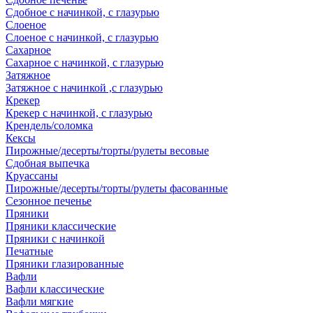
Сдобное с начинкой, с глазурью
Слоеное
Слоеное с начинкой, с глазурью
Сахарное
Сахарное с начинкой, с глазурью
Затяжное
Затяжное с начинкой ,с глазурью
Крекер
Крекер с начинкой, с глазурью
Крендель/соломка
Кексы
Пирожные/десерты/торты/рулеты весовые
Сдобная выпечка
Круассаны
Пирожные/десерты/торты/рулеты фасованные
Сезонное печенье
Пряники
Пряники классические
Пряники с начинкой
Печатные
Пряники глазированные
Вафли
Вафли классические
Вафли мягкие