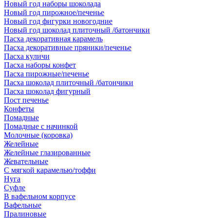
Новый год наборы шоколада
Новый год пирожное/печенье
Новый год фигурки новогодние
Новый год шоколад плиточный /батончики
Пасха декоративная карамель
Пасха декоративные пряники/печенье
Пасха куличи
Пасха наборы конфет
Пасха пирожные/печенье
Пасха шоколад плиточный /батончики
Пасха шоколад фигурный
Пост печенье
Конфеты
Помадные
Помадные с начинкой
Молочные (коровка)
Желейные
Желейные глазированные
Жевательные
С мягкой карамелью/тоффи
Нуга
Суфле
В вафельном корпусе
Вафельные
Пралиновые