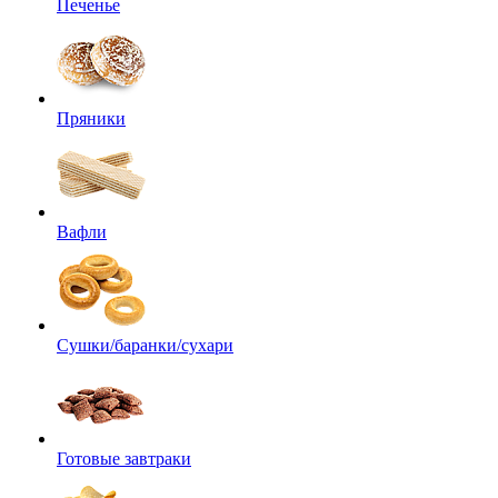
Печенье
Пряники
Вафли
Сушки/баранки/сухари
Готовые завтраки