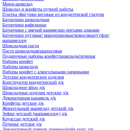
Мини-шоколад
Шоколад и конфеты ручной работы
Плитка /фигурки весовые из кондитерской глазури
Батончики шоколадные
Батончики вафельные
Батончики с мягкой карамелью орехами,злаками
Батончики нуговые/ марципановые/кокосовые/суфле/
маршмеллоу
Шоколадная паста
Паста шоколадная/арахисовая
Подарочные наборы конфет/шоколада/печенья
Наборы конфет
Наборы шоколада
Наборы конфет с алкогольными начинками
Детские кондитерские изделия
Конструктор кондитерский д/к
Шоколадное яйцо д/к
Шоколадные изделия детские д/к
Декоративная карамель д/к
Конфеты детские д/к
Жевательный мармелад детский д/к
Зефир детский (маршмеллоу) д/к
Круассан детский д/к
Печенье детское д/к
Декоративный пряник /печенье/кейк попс д/к