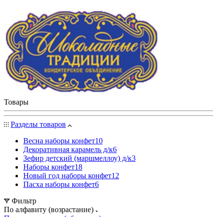
Товары
Разделы товаров
Весна наборы конфет
10
Декоративная карамель д/к
6
Зефир детский (маршмеллоу) д/к
3
Наборы конфет
18
Новый год наборы конфет
12
Пасха наборы конфет
6
Фильтр
По алфавиту (возрастание)