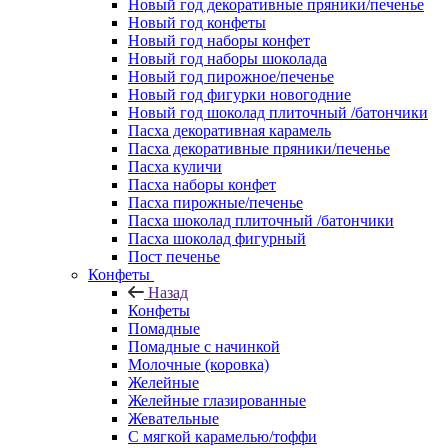
Новый год декоративные пряники/печенье
Новый год конфеты
Новый год наборы конфет
Новый год наборы шоколада
Новый год пирожное/печенье
Новый год фигурки новогодние
Новый год шоколад плиточный /батончики
Пасха декоративная карамель
Пасха декоративные пряники/печенье
Пасха куличи
Пасха наборы конфет
Пасха пирожные/печенье
Пасха шоколад плиточный /батончики
Пасха шоколад фигурный
Пост печенье
Конфеты
Назад
Конфеты
Помадные
Помадные с начинкой
Молочные (коровка)
Желейные
Желейные глазированные
Жевательные
С мягкой карамелью/тоффи