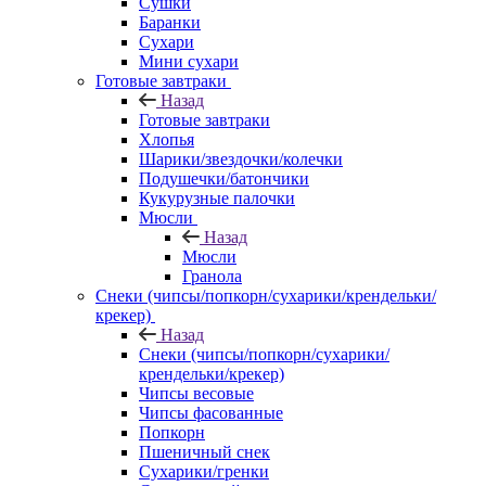
Сушки
Баранки
Сухари
Мини сухари
Готовые завтраки
Назад
Готовые завтраки
Хлопья
Шарики/звездочки/колечки
Подушечки/батончики
Кукурузные палочки
Мюсли
Назад
Мюсли
Гранола
Снеки (чипсы/попкорн/сухарики/крендельки/
крекер)
Назад
Снеки (чипсы/попкорн/сухарики/
крендельки/крекер)
Чипсы весовые
Чипсы фасованные
Попкорн
Пшеничный снек
Сухарики/гренки