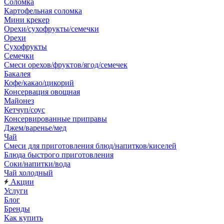
Соломка
Картофельная соломка
Мини крекер
Орехи/сухофрукты/семечки
Орехи
Сухофрукты
Семечки
Смеси орехов/фруктов/ягод/семечек
Бакалея
Кофе/какао/цикорий
Консервация овощная
Майонез
Кетчуп/соус
Консервированные приправы
Джем/варенье/мед
Чай
Смеси для приготовления блюд/напитков/киселей
Блюда быстрого приготовления
Соки/напитки/вода
Чай холодный
Акции
Услуги
Блог
Бренды
Как купить