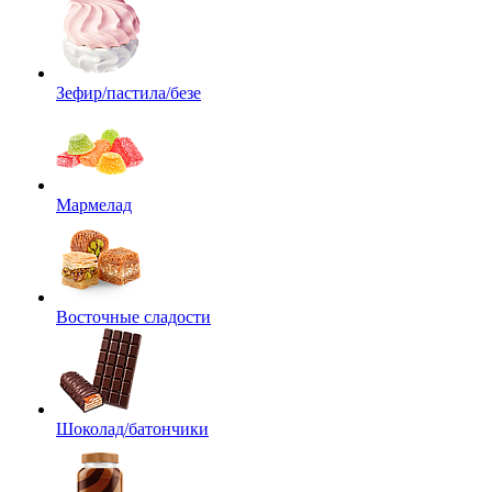
Зефир/пастила/безе
Мармелад
Восточные сладости
Шоколад/батончики