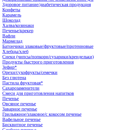
Здоровое питание/диабетическая продукция
Конфеты
Карамель
Шоколад
Халва/козинаки
Печенье/крекер
Вафли
Мармелад
Батончики злаковые/фруктовые/протеиновые
Хлебцы/хлеб
Снеки (чипсы/попкорн/сухарики/крендельки)
Продукты быстрого приготовления
Зефир*
Орехи/сухофрукты/семечки
Без глютена
Пастила фруктовая*
Сахарозаменители
Смеси для приготовления напитков
Печенье
Овсяное печенье
Заварное печенье
Грильяжное/злаковое/с кокосом печенье
Вафельное печенье
Бисквитное печенье
Сдобное печенье