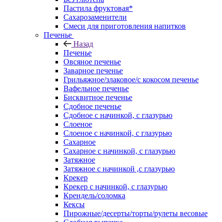
Пастила фруктовая*
Сахарозаменители
Смеси для приготовления напитков
Печенье
Назад
Печенье
Овсяное печенье
Заварное печенье
Грильяжное/злаковое/с кокосом печенье
Вафельное печенье
Бисквитное печенье
Сдобное печенье
Сдобное с начинкой, с глазурью
Слоеное
Слоеное с начинкой, с глазурью
Сахарное
Сахарное с начинкой, с глазурью
Затяжное
Затяжное с начинкой ,с глазурью
Крекер
Крекер с начинкой, с глазурью
Крендель/соломка
Кексы
Пирожные/десерты/торты/рулеты весовые