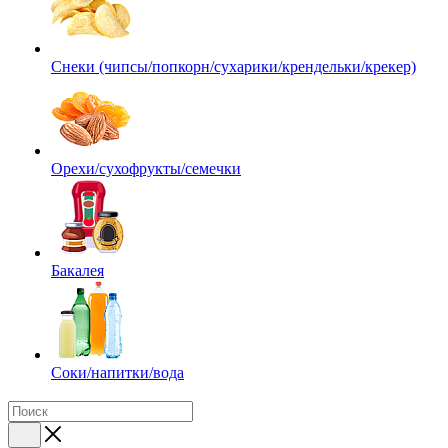
Снеки (чипсы/попкорн/сухарики/крендельки/крекер)
Орехи/сухофрукты/семечки
Бакалея
Соки/напитки/вода