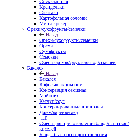
Снек сырный
Крендельки
Соломка
Картофельная соломка
Мини крекер
Орехи/сухофрукты/семечки
Назад
Орехи/сухофрукты/семечки
Орехи
Сухофрукты
Семечки
Смеси орехов/фруктов/ягод/семечек
Бакалея
Назад
Бакалея
Кофе/какао/цикорий
Консервация овощная
Майонез
Кетчуп/соус
Консервированные приправы
Джем/варенье/мед
Чай
Смеси для приготовления блюд/напитков/
киселей
Блюда быстрого приготовления