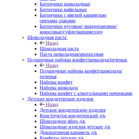
Батончики шоколадные
Батончики вафельные
Батончики с мягкой карамелью
орехами,злаками
Батончики нуговые/ марципановые/
кокосовые/суфле/маршмеллоу
Шоколадная паста
Назад
Шоколадная паста
Паста шоколадная/арахисовая
Подарочные наборы конфет/шоколада/печенья
Назад
Подарочные наборы конфет/шоколада/
печенья
Наборы конфет
Наборы шоколада
Наборы конфет с алкогольными начинками
Детские кондитерские изделия
Назад
Детские кондитерские изделия
Конструктор кондитерский д/к
Шоколадное яйцо д/к
Шоколадные изделия детские д/к
Декоративная карамель д/к
Конфеты детские д/к