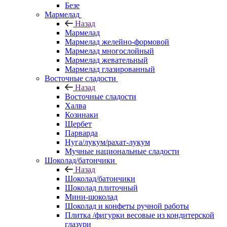
Безе
Мармелад
Назад
Мармелад
Мармелад желейно-формовой
Мармелад многослойный
Мармелад жевательный
Мармелад глазированный
Восточные сладости
Назад
Восточные сладости
Халва
Козинаки
Щербет
Парварда
Нуга/лукум/рахат-лукум
Мучные национальные сладости
Шоколад/батончики
Назад
Шоколад/батончики
Шоколад плиточный
Мини-шоколад
Шоколад и конфеты ручной работы
Плитка /фигурки весовые из кондитерской
глазури