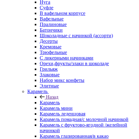
Нуга
Суфле
В вафельном корпусе
Вафельные
Пралиновые
Батончики
Шоколадные с начинкой (ассорти)
Десерты
Кремовые
Трюфельные
С ликерными начинками
Орехи,фрукты/злаки в шоколаде
Грильяж
Злаковые
Набор микс конфеты
Элитные
Карамель
Назад
Карамель
Карамель мини
Карамель леденцовая
Карамель помадная/с молочной начинкой
Карамель с фруктово-ягодной /желейной
начинкой
Карамель глазированная/в какао