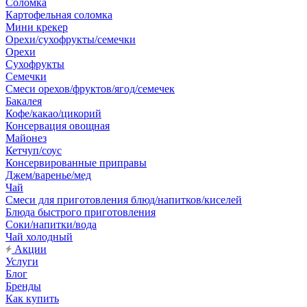
Соломка
Картофельная соломка
Мини крекер
Орехи/сухофрукты/семечки
Орехи
Сухофрукты
Семечки
Смеси орехов/фруктов/ягод/семечек
Бакалея
Кофе/какао/цикорий
Консервация овощная
Майонез
Кетчуп/соус
Консервированные приправы
Джем/варенье/мед
Чай
Смеси для приготовления блюд/напитков/киселей
Блюда быстрого приготовления
Соки/напитки/вода
Чай холодный
Акции
Услуги
Блог
Бренды
Как купить