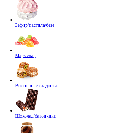
Зефир/пастила/безе
Мармелад
Восточные сладости
Шоколад/батончики