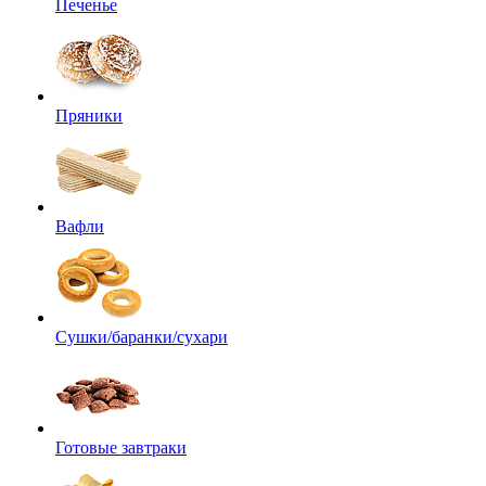
Печенье
Пряники
Вафли
Сушки/баранки/сухари
Готовые завтраки