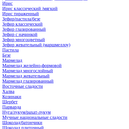
Ирис
Ирис классический /мягкий
Ирис тираженный
Зефир/пастила/безе
Зефир классический
Зефир глазированный
Зефир с начинкой
Зефир многоцветный
Зефир жевательный (маршмеллоу)
Пастила
Безе
Мармелад
Мармелад желейно-формовой
Мармелад многослойный
Мармелад жевательный
Мармелад глазированный
Восточные сладости
Халва
Козинаки
Щербет
Парварда
Нуга/лукум/рахат-лукум
Мучные национальные сладости
Шоколад/батончики
Шоколад плиточный