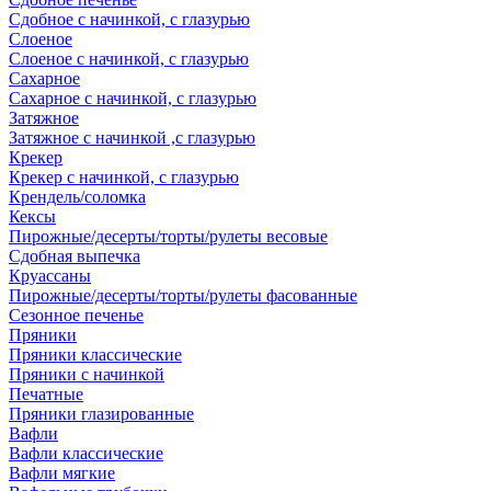
Сдобное с начинкой, с глазурью
Слоеное
Слоеное с начинкой, с глазурью
Сахарное
Сахарное с начинкой, с глазурью
Затяжное
Затяжное с начинкой ,с глазурью
Крекер
Крекер с начинкой, с глазурью
Крендель/соломка
Кексы
Пирожные/десерты/торты/рулеты весовые
Сдобная выпечка
Круассаны
Пирожные/десерты/торты/рулеты фасованные
Сезонное печенье
Пряники
Пряники классические
Пряники с начинкой
Печатные
Пряники глазированные
Вафли
Вафли классические
Вафли мягкие