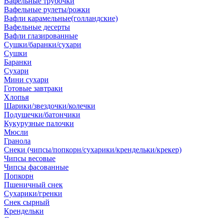
Вафельные трубочки
Вафельные рулеты/рожки
Вафли карамельные(голландские)
Вафельные десерты
Вафли глазированные
Сушки/баранки/сухари
Сушки
Баранки
Сухари
Мини сухари
Готовые завтраки
Хлопья
Шарики/звездочки/колечки
Подушечки/батончики
Кукурузные палочки
Мюсли
Гранола
Снеки (чипсы/попкорн/сухарики/крендельки/крекер)
Чипсы весовые
Чипсы фасованные
Попкорн
Пшеничный снек
Сухарики/гренки
Снек сырный
Крендельки