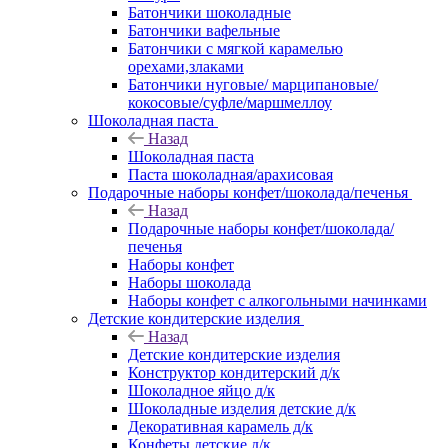
Батончики шоколадные
Батончики вафельные
Батончики с мягкой карамелью
орехами,злаками
Батончики нуговые/ марципановые/
кокосовые/суфле/маршмеллоу
Шоколадная паста
Назад
Шоколадная паста
Паста шоколадная/арахисовая
Подарочные наборы конфет/шоколада/печенья
Назад
Подарочные наборы конфет/шоколада/
печенья
Наборы конфет
Наборы шоколада
Наборы конфет с алкогольными начинками
Детские кондитерские изделия
Назад
Детские кондитерские изделия
Конструктор кондитерский д/к
Шоколадное яйцо д/к
Шоколадные изделия детские д/к
Декоративная карамель д/к
Конфеты детские д/к