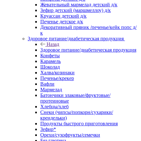
Жевательный мармелад детский д/к
Зефир детский (маршмеллоу) д/к
Круассан детский д/к
Печенье детское д/к
Декоративный пряник /печенье/кейк попс д/
к
Здоровое питание/диабетическая продукция
Назад
Здоровое питание/диабетическая продукция
Конфеты
Карамель
Шоколад
Халва/козинаки
Печенье/крекер
Вафли
Мармелад
Батончики злаковые/фруктовые/
протеиновые
Хлебцы/хлеб
Снеки (чипсы/попкорн/сухарики/
крендельки)
Продукты быстрого приготовления
Зефир*
Орехи/сухофрукты/семечки
Без глютена