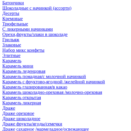
Батончики
Шоколадные с начинкой (ассорти)
Десерты
Кремовые
Трюфельные
С ликерными начинками
Орехи,фрукты/злаки в шоколаде
Грильяж
Злаковые
Набор микс конфеты
Элитные
Карамель
Карамель мини
Карамель леденцовая
Карамель помадная/с молочной начинкой
Карамель с фруктово-ягодной /желейной начинкой
Карамель глазированная/в какао
Карамель шоколадно-ореховая /молочно-ореховая
Карамель открытая
Карамель ликерная
Драже
Драже ореховое
Драже шоколадное
Драже фрукты/ягоды/семечки
Драже сахарное /мармеладное/освежающее