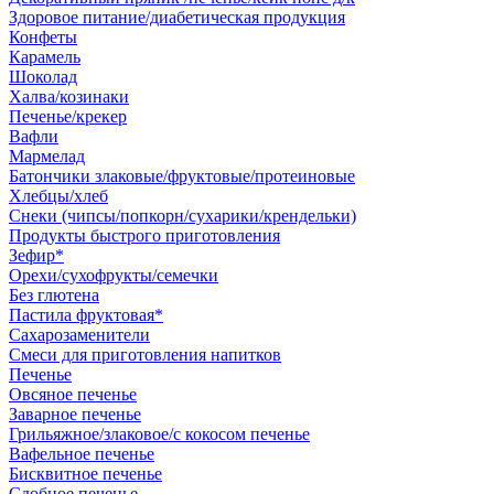
Здоровое питание/диабетическая продукция
Конфеты
Карамель
Шоколад
Халва/козинаки
Печенье/крекер
Вафли
Мармелад
Батончики злаковые/фруктовые/протеиновые
Хлебцы/хлеб
Снеки (чипсы/попкорн/сухарики/крендельки)
Продукты быстрого приготовления
Зефир*
Орехи/сухофрукты/семечки
Без глютена
Пастила фруктовая*
Сахарозаменители
Смеси для приготовления напитков
Печенье
Овсяное печенье
Заварное печенье
Грильяжное/злаковое/с кокосом печенье
Вафельное печенье
Бисквитное печенье
Сдобное печенье