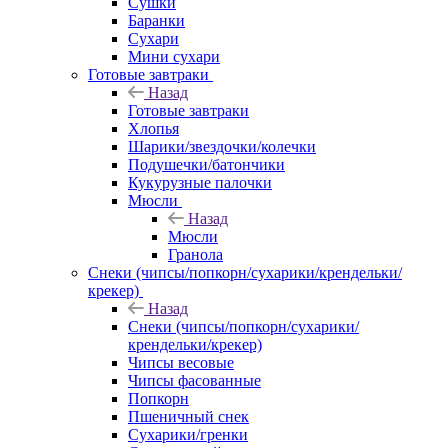
Сушки
Баранки
Сухари
Мини сухари
Готовые завтраки
Назад
Готовые завтраки
Хлопья
Шарики/звездочки/колечки
Подушечки/батончики
Кукурузные палочки
Мюсли
Назад
Мюсли
Гранола
Снеки (чипсы/попкорн/сухарики/крендельки/
крекер)
Назад
Снеки (чипсы/попкорн/сухарики/
крендельки/крекер)
Чипсы весовые
Чипсы фасованные
Попкорн
Пшеничный снек
Сухарики/гренки