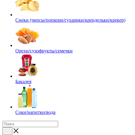
Снеки (чипсы/попкорн/сухарики/крендельки/крекер)
Орехи/сухофрукты/семечки
Бакалея
Соки/напитки/вода