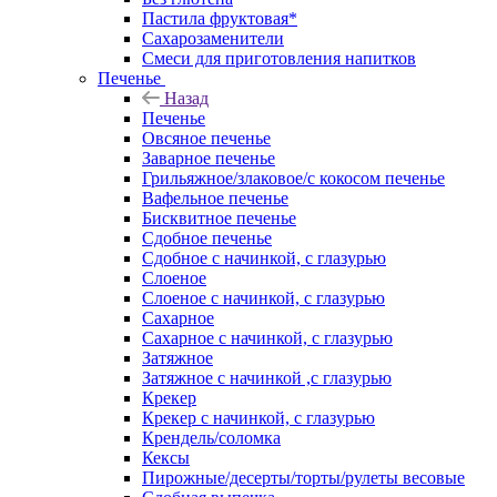
Пастила фруктовая*
Сахарозаменители
Смеси для приготовления напитков
Печенье
Назад
Печенье
Овсяное печенье
Заварное печенье
Грильяжное/злаковое/с кокосом печенье
Вафельное печенье
Бисквитное печенье
Сдобное печенье
Сдобное с начинкой, с глазурью
Слоеное
Слоеное с начинкой, с глазурью
Сахарное
Сахарное с начинкой, с глазурью
Затяжное
Затяжное с начинкой ,с глазурью
Крекер
Крекер с начинкой, с глазурью
Крендель/соломка
Кексы
Пирожные/десерты/торты/рулеты весовые