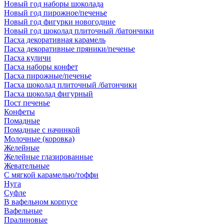
Новый год наборы шоколада
Новый год пирожное/печенье
Новый год фигурки новогодние
Новый год шоколад плиточный /батончики
Пасха декоративная карамель
Пасха декоративные пряники/печенье
Пасха куличи
Пасха наборы конфет
Пасха пирожные/печенье
Пасха шоколад плиточный /батончики
Пасха шоколад фигурный
Пост печенье
Конфеты
Помадные
Помадные с начинкой
Молочные (коровка)
Желейные
Желейные глазированные
Жевательные
С мягкой карамелью/тоффи
Нуга
Суфле
В вафельном корпусе
Вафельные
Пралиновые