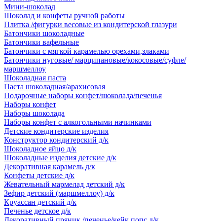
Мини-шоколад
Шоколад и конфеты ручной работы
Плитка /фигурки весовые из кондитерской глазури
Батончики шоколадные
Батончики вафельные
Батончики с мягкой карамелью орехами,злаками
Батончики нуговые/ марципановые/кокосовые/суфле/
маршмеллоу
Шоколадная паста
Паста шоколадная/арахисовая
Подарочные наборы конфет/шоколада/печенья
Наборы конфет
Наборы шоколада
Наборы конфет с алкогольными начинками
Детские кондитерские изделия
Конструктор кондитерский д/к
Шоколадное яйцо д/к
Шоколадные изделия детские д/к
Декоративная карамель д/к
Конфеты детские д/к
Жевательный мармелад детский д/к
Зефир детский (маршмеллоу) д/к
Круассан детский д/к
Печенье детское д/к
Декоративный пряник /печенье/кейк попс д/к