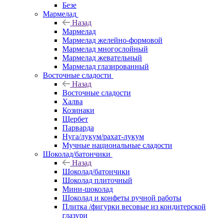
Безе
Мармелад
Назад
Мармелад
Мармелад желейно-формовой
Мармелад многослойный
Мармелад жевательный
Мармелад глазированный
Восточные сладости
Назад
Восточные сладости
Халва
Козинаки
Щербет
Парварда
Нуга/лукум/рахат-лукум
Мучные национальные сладости
Шоколад/батончики
Назад
Шоколад/батончики
Шоколад плиточный
Мини-шоколад
Шоколад и конфеты ручной работы
Плитка /фигурки весовые из кондитерской
глазури