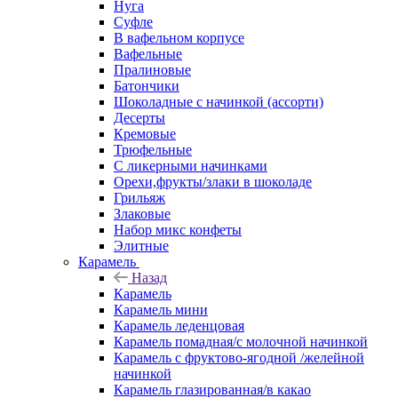
Нуга
Суфле
В вафельном корпусе
Вафельные
Пралиновые
Батончики
Шоколадные с начинкой (ассорти)
Десерты
Кремовые
Трюфельные
С ликерными начинками
Орехи,фрукты/злаки в шоколаде
Грильяж
Злаковые
Набор микс конфеты
Элитные
Карамель
Назад
Карамель
Карамель мини
Карамель леденцовая
Карамель помадная/с молочной начинкой
Карамель с фруктово-ягодной /желейной
начинкой
Карамель глазированная/в какао