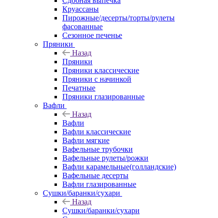
Сдобная выпечка
Круассаны
Пирожные/десерты/торты/рулеты
фасованные
Сезонное печенье
Пряники
Назад
Пряники
Пряники классические
Пряники с начинкой
Печатные
Пряники глазированные
Вафли
Назад
Вафли
Вафли классические
Вафли мягкие
Вафельные трубочки
Вафельные рулеты/рожки
Вафли карамельные(голландские)
Вафельные десерты
Вафли глазированные
Сушки/баранки/сухари
Назад
Сушки/баранки/сухари