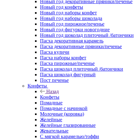
Новый год декоративные пряники/печенье
Новый год конфеты
Новый год наборы конфет
Новый год наборы шоколада
Новый год пирожное/печенье
Новый год фигурки новогодние
Новый год шоколад плиточный /батончики
Пасха декоративная карамель
Пасха декоративные пряники/печенье
Пасха куличи
Пасха наборы конфет
Пасха пирожные/печенье
Пасха шоколад плиточный /батончики
Пасха шоколад фигурный
Пост печенье
Конфеты
Назад
Конфеты
Помадные
Помадные с начинкой
Молочные (коровка)
Желейные
Желейные глазированные
Жевательные
С мягкой карамелью/тоффи