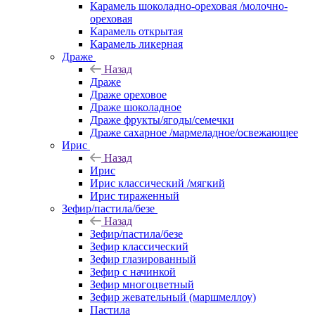
Карамель шоколадно-ореховая /молочно-
ореховая
Карамель открытая
Карамель ликерная
Драже
Назад
Драже
Драже ореховое
Драже шоколадное
Драже фрукты/ягоды/семечки
Драже сахарное /мармеладное/освежающее
Ирис
Назад
Ирис
Ирис классический /мягкий
Ирис тираженный
Зефир/пастила/безе
Назад
Зефир/пастила/безе
Зефир классический
Зефир глазированный
Зефир с начинкой
Зефир многоцветный
Зефир жевательный (маршмеллоу)
Пастила