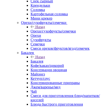
Снек сырный
Крендельки
Соломка
Картофельная соломка
Мини крекер
Орехи/сухофрукты/семечки
Назад
Орехи/сухофрукты/семечки
Орехи
Сухофрукты
Семечки
Смеси орехов/фруктов/ягод/семечек
Бакалея
Назад
Бакалея
Кофе/какао/цикорий
Консервация овощная
Майонез
Кетчуп/соус
Консервированные приправы
Джем/варенье/мед
Чай
Смеси для приготовления блюд/напитков/
киселей
Блюда быстрого приготовления