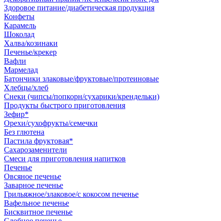
Здоровое питание/диабетическая продукция
Конфеты
Карамель
Шоколад
Халва/козинаки
Печенье/крекер
Вафли
Мармелад
Батончики злаковые/фруктовые/протеиновые
Хлебцы/хлеб
Снеки (чипсы/попкорн/сухарики/крендельки)
Продукты быстрого приготовления
Зефир*
Орехи/сухофрукты/семечки
Без глютена
Пастила фруктовая*
Сахарозаменители
Смеси для приготовления напитков
Печенье
Овсяное печенье
Заварное печенье
Грильяжное/злаковое/с кокосом печенье
Вафельное печенье
Бисквитное печенье
Сдобное печенье