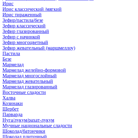
Ирис
Ирис классический /мягкий
Ирис тираженный
Зефир/пастила/безе
Зефир классический
Зефир глазированный
Зефир с начинкой
Зефир многоцветный
Зефир жевательный (маршмеллоу)
Пастила
Безе
Мармелад
Мармелад желейно-формовой
Мармелад многослойный
Мармелад жевательный
Мармелад глазированный
Восточные сладости
Халва
Козинаки
Щербет
Парварда
Нуга/лукум/рахат-лукум
Мучные национальные сладости
Шоколад/батончики
Шоколад плиточный