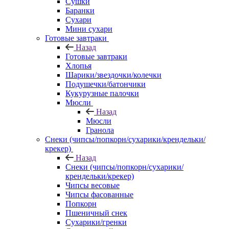
Сушки
Баранки
Сухари
Мини сухари
Готовые завтраки
Назад
Готовые завтраки
Хлопья
Шарики/звездочки/колечки
Подушечки/батончики
Кукурузные палочки
Мюсли
Назад
Мюсли
Гранола
Снеки (чипсы/попкорн/сухарики/крендельки/
крекер)
Назад
Снеки (чипсы/попкорн/сухарики/
крендельки/крекер)
Чипсы весовые
Чипсы фасованные
Попкорн
Пшеничный снек
Сухарики/гренки