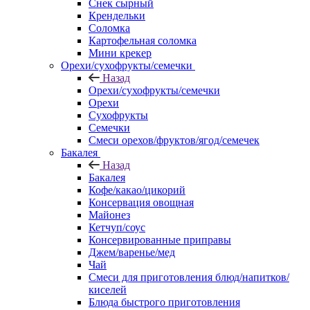
Снек сырный
Крендельки
Соломка
Картофельная соломка
Мини крекер
Орехи/сухофрукты/семечки
Назад
Орехи/сухофрукты/семечки
Орехи
Сухофрукты
Семечки
Смеси орехов/фруктов/ягод/семечек
Бакалея
Назад
Бакалея
Кофе/какао/цикорий
Консервация овощная
Майонез
Кетчуп/соус
Консервированные приправы
Джем/варенье/мед
Чай
Смеси для приготовления блюд/напитков/
киселей
Блюда быстрого приготовления