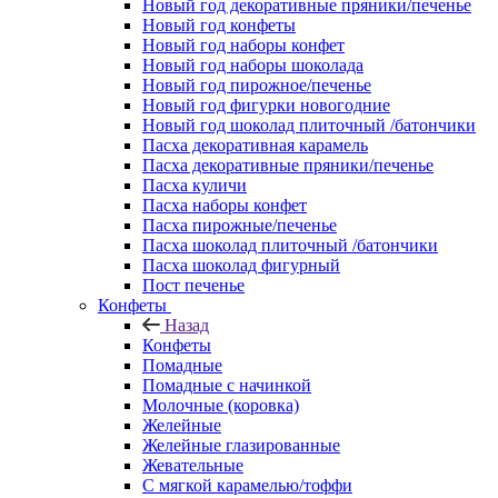
Новый год декоративные пряники/печенье
Новый год конфеты
Новый год наборы конфет
Новый год наборы шоколада
Новый год пирожное/печенье
Новый год фигурки новогодние
Новый год шоколад плиточный /батончики
Пасха декоративная карамель
Пасха декоративные пряники/печенье
Пасха куличи
Пасха наборы конфет
Пасха пирожные/печенье
Пасха шоколад плиточный /батончики
Пасха шоколад фигурный
Пост печенье
Конфеты
Назад
Конфеты
Помадные
Помадные с начинкой
Молочные (коровка)
Желейные
Желейные глазированные
Жевательные
С мягкой карамелью/тоффи