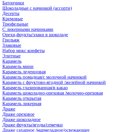
Батончики
Шоколадные с начинкой (ассорти)
Десерты
Кремовые
Трюфельные
С ликерными начинками
Орехи,фрукты/злаки в шоколаде
Грильяж
Злаковые
Набор микс конфеты
Элитные
Карамель
Карамель мини
Карамель леденцовая
Карамель помадная/с молочной начинкой
Карамель с фруктово-ягодной /желейной начинкой
Карамель глазированная/в какао
Карамель шоколадно-ореховая /молочно-ореховая
Карамель открытая
Карамель ликерная
Драже
Драже ореховое
Драже шоколадное
Драже фрукты/ягоды/семечки
Драже сахарное /мармеладное/освежающее