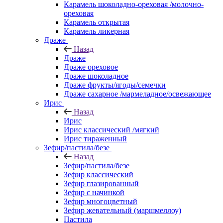
Карамель шоколадно-ореховая /молочно-
ореховая
Карамель открытая
Карамель ликерная
Драже
Назад
Драже
Драже ореховое
Драже шоколадное
Драже фрукты/ягоды/семечки
Драже сахарное /мармеладное/освежающее
Ирис
Назад
Ирис
Ирис классический /мягкий
Ирис тираженный
Зефир/пастила/безе
Назад
Зефир/пастила/безе
Зефир классический
Зефир глазированный
Зефир с начинкой
Зефир многоцветный
Зефир жевательный (маршмеллоу)
Пастила