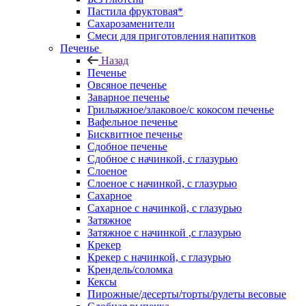
Пастила фруктовая*
Сахарозаменители
Смеси для приготовления напитков
Печенье
Назад
Печенье
Овсяное печенье
Заварное печенье
Грильяжное/злаковое/с кокосом печенье
Вафельное печенье
Бисквитное печенье
Сдобное печенье
Сдобное с начинкой, с глазурью
Слоеное
Слоеное с начинкой, с глазурью
Сахарное
Сахарное с начинкой, с глазурью
Затяжное
Затяжное с начинкой ,с глазурью
Крекер
Крекер с начинкой, с глазурью
Крендель/соломка
Кексы
Пирожные/десерты/торты/рулеты весовые