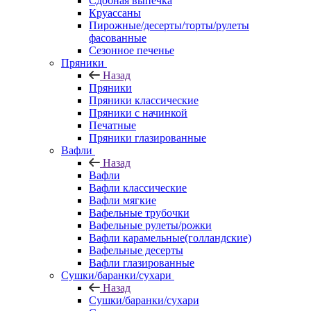
Сдобная выпечка
Круассаны
Пирожные/десерты/торты/рулеты
фасованные
Сезонное печенье
Пряники
Назад
Пряники
Пряники классические
Пряники с начинкой
Печатные
Пряники глазированные
Вафли
Назад
Вафли
Вафли классические
Вафли мягкие
Вафельные трубочки
Вафельные рулеты/рожки
Вафли карамельные(голландские)
Вафельные десерты
Вафли глазированные
Сушки/баранки/сухари
Назад
Сушки/баранки/сухари