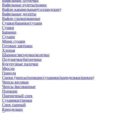
Вафельные трубочки
Вафельные рулеты/рожки
Вафли карамельные(голландские)
Вафельные десерты
Вафли глазированные
Сушки/баранки/сухари
Сушки
Баранки
Сухари
Мини сухари
Готовые завтраки
Хлопья
Шарики/звездочки/колечки
Подушечки/батончики
Кукурузные палочки
Мюсли
Гранола
Снеки (чипсы/попкорн/сухарики/крендельки/крекер)
Чипсы весовые
Чипсы фасованные
Попкорн
Пшеничный снек
Сухарики/гренки
Снек сырный
Крендельки