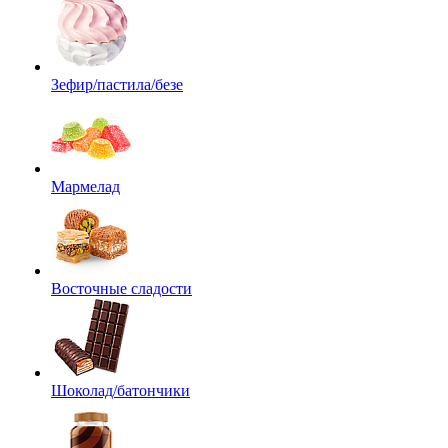
Зефир/пастила/безе
Мармелад
Восточные сладости
Шоколад/батончики