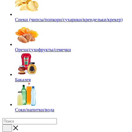
Снеки (чипсы/попкорн/сухарики/крендельки/крекер)
Орехи/сухофрукты/семечки
Бакалея
Соки/напитки/вода