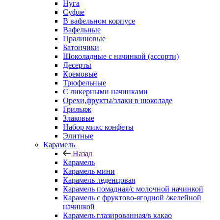
Нуга
Суфле
В вафельном корпусе
Вафельные
Пралиновые
Батончики
Шоколадные с начинкой (ассорти)
Десерты
Кремовые
Трюфельные
С ликерными начинками
Орехи,фрукты/злаки в шоколаде
Грильяж
Злаковые
Набор микс конфеты
Элитные
Карамель
Назад
Карамель
Карамель мини
Карамель леденцовая
Карамель помадная/с молочной начинкой
Карамель с фруктово-ягодной /желейной
начинкой
Карамель глазированная/в какао