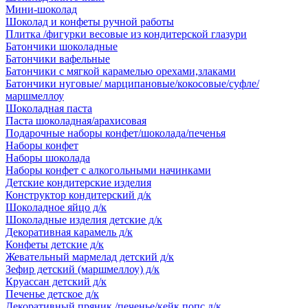
Мини-шоколад
Шоколад и конфеты ручной работы
Плитка /фигурки весовые из кондитерской глазури
Батончики шоколадные
Батончики вафельные
Батончики с мягкой карамелью орехами,злаками
Батончики нуговые/ марципановые/кокосовые/суфле/
маршмеллоу
Шоколадная паста
Паста шоколадная/арахисовая
Подарочные наборы конфет/шоколада/печенья
Наборы конфет
Наборы шоколада
Наборы конфет с алкогольными начинками
Детские кондитерские изделия
Конструктор кондитерский д/к
Шоколадное яйцо д/к
Шоколадные изделия детские д/к
Декоративная карамель д/к
Конфеты детские д/к
Жевательный мармелад детский д/к
Зефир детский (маршмеллоу) д/к
Круассан детский д/к
Печенье детское д/к
Декоративный пряник /печенье/кейк попс д/к