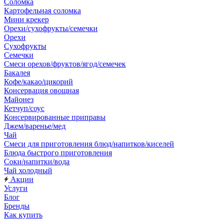
Соломка
Картофельная соломка
Мини крекер
Орехи/сухофрукты/семечки
Орехи
Сухофрукты
Семечки
Смеси орехов/фруктов/ягод/семечек
Бакалея
Кофе/какао/цикорий
Консервация овощная
Майонез
Кетчуп/соус
Консервированные приправы
Джем/варенье/мед
Чай
Смеси для приготовления блюд/напитков/киселей
Блюда быстрого приготовления
Соки/напитки/вода
Чай холодный
Акции
Услуги
Блог
Бренды
Как купить