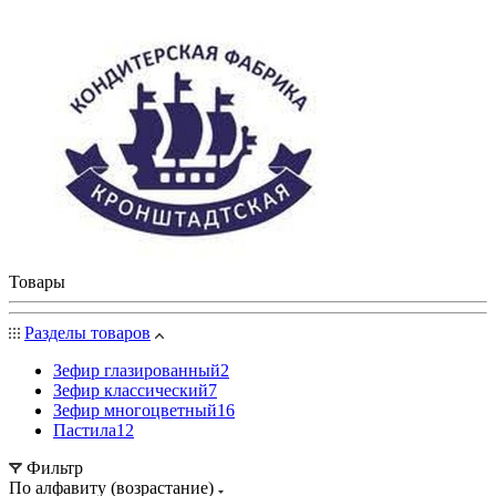
Товары
Разделы товаров
Зефир глазированный
2
Зефир классический
7
Зефир многоцветный
16
Пастила
12
Фильтр
По алфавиту (возрастание)