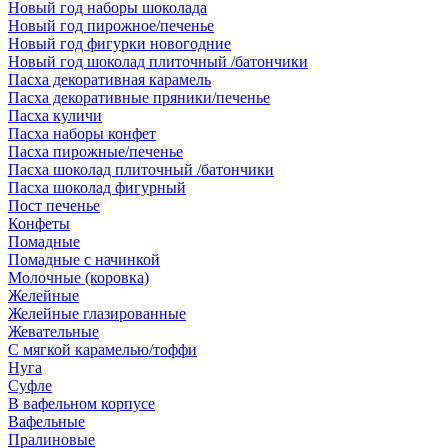
Новый год наборы шоколада
Новый год пирожное/печенье
Новый год фигурки новогодние
Новый год шоколад плиточный /батончики
Пасха декоративная карамель
Пасха декоративные пряники/печенье
Пасха куличи
Пасха наборы конфет
Пасха пирожные/печенье
Пасха шоколад плиточный /батончики
Пасха шоколад фигурный
Пост печенье
Конфеты
Помадные
Помадные с начинкой
Молочные (коровка)
Желейные
Желейные глазированные
Жевательные
С мягкой карамелью/тоффи
Нуга
Суфле
В вафельном корпусе
Вафельные
Пралиновые