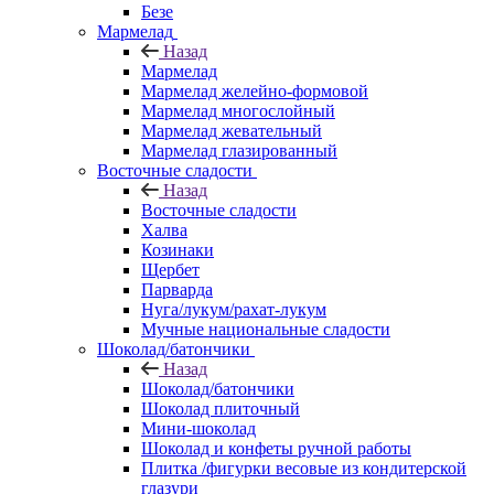
Безе
Мармелад
Назад
Мармелад
Мармелад желейно-формовой
Мармелад многослойный
Мармелад жевательный
Мармелад глазированный
Восточные сладости
Назад
Восточные сладости
Халва
Козинаки
Щербет
Парварда
Нуга/лукум/рахат-лукум
Мучные национальные сладости
Шоколад/батончики
Назад
Шоколад/батончики
Шоколад плиточный
Мини-шоколад
Шоколад и конфеты ручной работы
Плитка /фигурки весовые из кондитерской
глазури