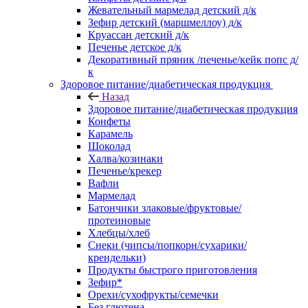
Жевательный мармелад детский д/к
Зефир детский (маршмеллоу) д/к
Круассан детский д/к
Печенье детское д/к
Декоративный пряник /печенье/кейк попс д/
к
Здоровое питание/диабетическая продукция
Назад
Здоровое питание/диабетическая продукция
Конфеты
Карамель
Шоколад
Халва/козинаки
Печенье/крекер
Вафли
Мармелад
Батончики злаковые/фруктовые/
протеиновые
Хлебцы/хлеб
Снеки (чипсы/попкорн/сухарики/
крендельки)
Продукты быстрого приготовления
Зефир*
Орехи/сухофрукты/семечки
Без глютена