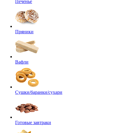
Печенье
Пряники
Вафли
Сушки/баранки/сухари
Готовые завтраки