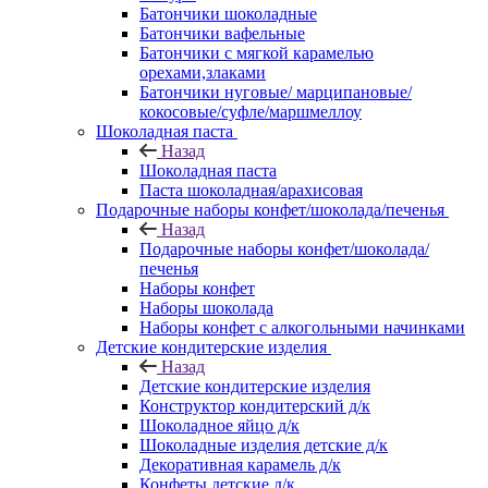
Батончики шоколадные
Батончики вафельные
Батончики с мягкой карамелью
орехами,злаками
Батончики нуговые/ марципановые/
кокосовые/суфле/маршмеллоу
Шоколадная паста
Назад
Шоколадная паста
Паста шоколадная/арахисовая
Подарочные наборы конфет/шоколада/печенья
Назад
Подарочные наборы конфет/шоколада/
печенья
Наборы конфет
Наборы шоколада
Наборы конфет с алкогольными начинками
Детские кондитерские изделия
Назад
Детские кондитерские изделия
Конструктор кондитерский д/к
Шоколадное яйцо д/к
Шоколадные изделия детские д/к
Декоративная карамель д/к
Конфеты детские д/к