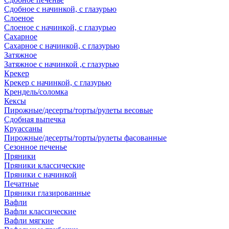
Сдобное с начинкой, с глазурью
Слоеное
Слоеное с начинкой, с глазурью
Сахарное
Сахарное с начинкой, с глазурью
Затяжное
Затяжное с начинкой ,с глазурью
Крекер
Крекер с начинкой, с глазурью
Крендель/соломка
Кексы
Пирожные/десерты/торты/рулеты весовые
Сдобная выпечка
Круассаны
Пирожные/десерты/торты/рулеты фасованные
Сезонное печенье
Пряники
Пряники классические
Пряники с начинкой
Печатные
Пряники глазированные
Вафли
Вафли классические
Вафли мягкие