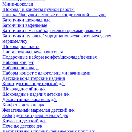
Мини-шоколад
Шоколад и конфеты ручной работы
Плитка /фигурки весовые из кондитерской глазури
Батончики шоколадные
Батончики вафельные
Батончики с мягкой карамелью орехами,злаками
Батончики нуговые/ марципановые/кокосовые/суфле/
маршмеллоу
Шоколадная паста
Паста шоколадная/арахисовая
Подарочные наборы конфет/шоколада/печенья
Наборы конфет
Наборы шоколада
Наборы конфет с алкогольными начинками
Детские кондитерские изделия
Конструктор кондитерский д/к
Шоколадное яйцо д/к
Шоколадные изделия детские д/к
Декоративная карамель д/к
Конфеты детские д/к
Жевательный мармелад детский д/к
Зефир детский (маршмеллоу) д/к
Круассан детский д/к
Печенье детское д/к
Декоративный пряник /печенье/кейк попс д/к