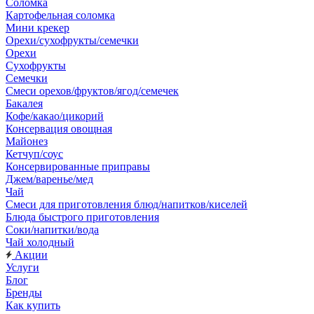
Соломка
Картофельная соломка
Мини крекер
Орехи/сухофрукты/семечки
Орехи
Сухофрукты
Семечки
Смеси орехов/фруктов/ягод/семечек
Бакалея
Кофе/какао/цикорий
Консервация овощная
Майонез
Кетчуп/соус
Консервированные приправы
Джем/варенье/мед
Чай
Смеси для приготовления блюд/напитков/киселей
Блюда быстрого приготовления
Соки/напитки/вода
Чай холодный
Акции
Услуги
Блог
Бренды
Как купить