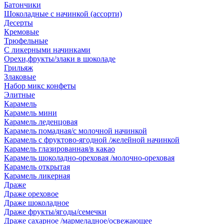
Батончики
Шоколадные с начинкой (ассорти)
Десерты
Кремовые
Трюфельные
С ликерными начинками
Орехи,фрукты/злаки в шоколаде
Грильяж
Злаковые
Набор микс конфеты
Элитные
Карамель
Карамель мини
Карамель леденцовая
Карамель помадная/с молочной начинкой
Карамель с фруктово-ягодной /желейной начинкой
Карамель глазированная/в какао
Карамель шоколадно-ореховая /молочно-ореховая
Карамель открытая
Карамель ликерная
Драже
Драже ореховое
Драже шоколадное
Драже фрукты/ягоды/семечки
Драже сахарное /мармеладное/освежающее