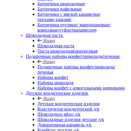
Батончики шоколадные
Батончики вафельные
Батончики с мягкой карамелью
орехами,злаками
Батончики нуговые/ марципановые/
кокосовые/суфле/маршмеллоу
Шоколадная паста
Назад
Шоколадная паста
Паста шоколадная/арахисовая
Подарочные наборы конфет/шоколада/печенья
Назад
Подарочные наборы конфет/шоколада/
печенья
Наборы конфет
Наборы шоколада
Наборы конфет с алкогольными начинками
Детские кондитерские изделия
Назад
Детские кондитерские изделия
Конструктор кондитерский д/к
Шоколадное яйцо д/к
Шоколадные изделия детские д/к
Декоративная карамель д/к
Конфеты детские д/к