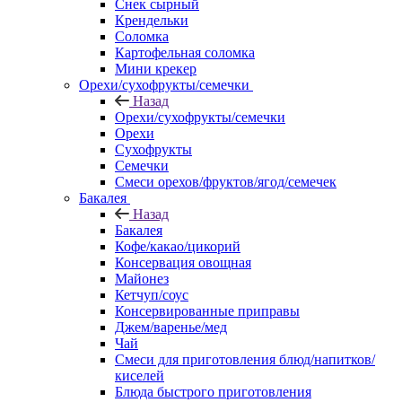
Снек сырный
Крендельки
Соломка
Картофельная соломка
Мини крекер
Орехи/сухофрукты/семечки
Назад
Орехи/сухофрукты/семечки
Орехи
Сухофрукты
Семечки
Смеси орехов/фруктов/ягод/семечек
Бакалея
Назад
Бакалея
Кофе/какао/цикорий
Консервация овощная
Майонез
Кетчуп/соус
Консервированные приправы
Джем/варенье/мед
Чай
Смеси для приготовления блюд/напитков/
киселей
Блюда быстрого приготовления