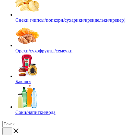
Снеки (чипсы/попкорн/сухарики/крендельки/крекер)
Орехи/сухофрукты/семечки
Бакалея
Соки/напитки/вода