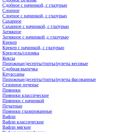
Сдобное с начинкой, с глазурью
Слоеное
Слоеное с начинкой, с глазурью
Сахарное
Сахарное с начинкой, с глазурью
Затяжное
Затяжное с начинкой ,с глазурью
Крекер
Крекер с начинкой, с глазурью
Крендель/соломка
Кексы
Пирожные/десерты/торты/рулеты весовые
Сдобная выпечка
Круассаны
Пирожные/десерты/торты/рулеты фасованные
Сезонное печенье
Пряники
Пряники классические
Пряники с начинкой
Печатные
Пряники глазированные
Вафли
Вафли классические
Вафли мягкие