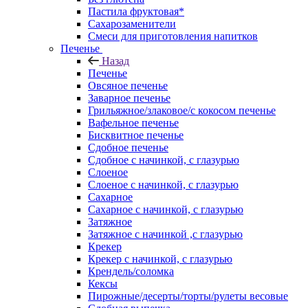
Пастила фруктовая*
Сахарозаменители
Смеси для приготовления напитков
Печенье
Назад
Печенье
Овсяное печенье
Заварное печенье
Грильяжное/злаковое/с кокосом печенье
Вафельное печенье
Бисквитное печенье
Сдобное печенье
Сдобное с начинкой, с глазурью
Слоеное
Слоеное с начинкой, с глазурью
Сахарное
Сахарное с начинкой, с глазурью
Затяжное
Затяжное с начинкой ,с глазурью
Крекер
Крекер с начинкой, с глазурью
Крендель/соломка
Кексы
Пирожные/десерты/торты/рулеты весовые