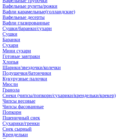
Вафельные трубочки
Вафельные рулеты/рожки
Вафли карамельные(голландские)
Вафельные десерты
Вафли глазированные
Сушки/баранки/сухари
Сушки
Баранки
Сухари
Мини сухари
Готовые завтраки
Хлопья
Шарики/звездочки/колечки
Подушечки/батончики
Кукурузные палочки
Мюсли
Гранола
Снеки (чипсы/попкорн/сухарики/крендельки/крекер)
Чипсы весовые
Чипсы фасованные
Попкорн
Пшеничный снек
Сухарики/гренки
Снек сырный
Крендельки