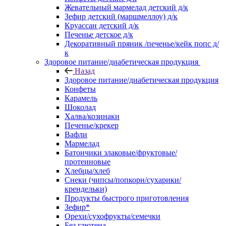
Жевательный мармелад детский д/к
Зефир детский (маршмеллоу) д/к
Круассан детский д/к
Печенье детское д/к
Декоративный пряник /печенье/кейк попс д/
к
Здоровое питание/диабетическая продукция
Назад
Здоровое питание/диабетическая продукция
Конфеты
Карамель
Шоколад
Халва/козинаки
Печенье/крекер
Вафли
Мармелад
Батончики злаковые/фруктовые/
протеиновые
Хлебцы/хлеб
Снеки (чипсы/попкорн/сухарики/
крендельки)
Продукты быстрого приготовления
Зефир*
Орехи/сухофрукты/семечки
Без глютена