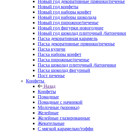
Новый год декоративные пряники/печенье
Новый год конфеты
Новый год наборы конфет
Новый год наборы шоколада
Новый год пирожное/печенье
Новый год фигурки новогодние
Новый год шоколад плиточный /батончики
Пасха декоративная карамель
Пасха декоративные пряники/печенье
Пасха куличи
Пасха наборы конфет
Пасха пирожные/печенье
Пасха шоколад плиточный /батончики
Пасха шоколад фигурный
Пост печенье
Конфеты
Назад
Конфеты
Помадные
Помадные с начинкой
Молочные (коровка)
Желейные
Желейные глазированные
Жевательные
С мягкой карамелью/тоффи