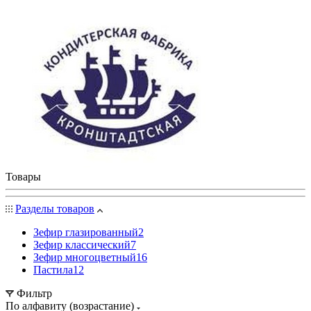
Товары
Разделы товаров
Зефир глазированный
2
Зефир классический
7
Зефир многоцветный
16
Пастила
12
Фильтр
По алфавиту (возрастание)