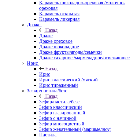
Карамель шоколадно-ореховая /молочно-
ореховая
Карамель открытая
Карамель ликерная
Драже
Назад
Драже
Драже ореховое
Драже шоколадное
Драже фрукты/ягоды/семечки
Драже сахарное /мармеладное/освежающее
Ирис
Назад
Ирис
Ирис классический /мягкий
Ирис тираженный
Зефир/пастила/безе
Назад
Зефир/пастила/безе
Зефир классический
Зефир глазированный
Зефир с начинкой
Зефир многоцветный
Зефир жевательный (маршмеллоу)
Пастила