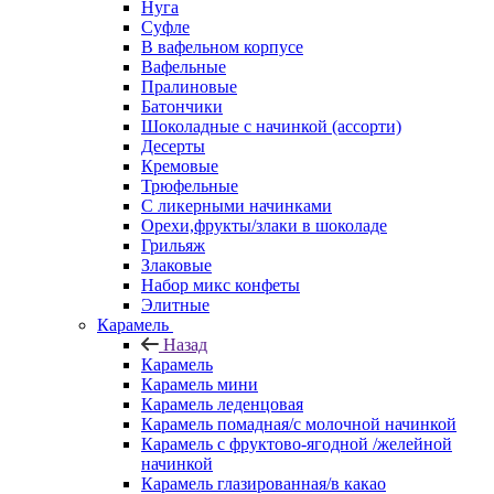
Нуга
Суфле
В вафельном корпусе
Вафельные
Пралиновые
Батончики
Шоколадные с начинкой (ассорти)
Десерты
Кремовые
Трюфельные
С ликерными начинками
Орехи,фрукты/злаки в шоколаде
Грильяж
Злаковые
Набор микс конфеты
Элитные
Карамель
Назад
Карамель
Карамель мини
Карамель леденцовая
Карамель помадная/с молочной начинкой
Карамель с фруктово-ягодной /желейной
начинкой
Карамель глазированная/в какао