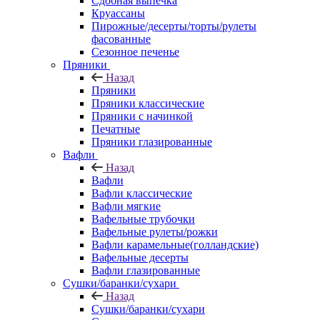
Сдобная выпечка
Круассаны
Пирожные/десерты/торты/рулеты
фасованные
Сезонное печенье
Пряники
Назад
Пряники
Пряники классические
Пряники с начинкой
Печатные
Пряники глазированные
Вафли
Назад
Вафли
Вафли классические
Вафли мягкие
Вафельные трубочки
Вафельные рулеты/рожки
Вафли карамельные(голландские)
Вафельные десерты
Вафли глазированные
Сушки/баранки/сухари
Назад
Сушки/баранки/сухари