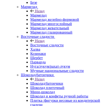
Безе
Мармелад
Назад
Мармелад
Мармелад желейно-формовой
Мармелад многослойный
Мармелад жевательный
Мармелад глазированный
Восточные сладости
Назад
Восточные сладости
Халва
Козинаки
Щербет
Парварда
Нуга/лукум/рахат-лукум
Мучные национальные сладости
Шоколад/батончики
Назад
Шоколад/батончики
Шоколад плиточный
Мини-шоколад
Шоколад и конфеты ручной работы
Плитка /фигурки весовые из кондитерской
глазури