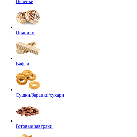
Печенье
Пряники
Вафли
Сушки/баранки/сухари
Готовые завтраки