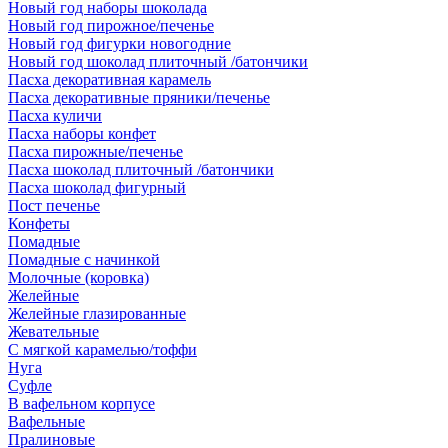
Новый год наборы шоколада
Новый год пирожное/печенье
Новый год фигурки новогодние
Новый год шоколад плиточный /батончики
Пасха декоративная карамель
Пасха декоративные пряники/печенье
Пасха куличи
Пасха наборы конфет
Пасха пирожные/печенье
Пасха шоколад плиточный /батончики
Пасха шоколад фигурный
Пост печенье
Конфеты
Помадные
Помадные с начинкой
Молочные (коровка)
Желейные
Желейные глазированные
Жевательные
С мягкой карамелью/тоффи
Нуга
Суфле
В вафельном корпусе
Вафельные
Пралиновые