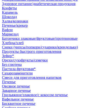
Здоровое питание/диабетическая продукция
Конфеты
Карамель
Шоколад
Халва/козинаки
Печенье/крекер
Вафли
Мармелад
Батончики злаковые/фруктовые/протеиновые
Хлебцы/хлеб
Снеки (чипсы/попкорн/сухарики/крендельки)
Продукты быстрого приготовления
Зефир*
Орехи/сухофрукты/семечки
Без глютена
Пастила фруктовая*
Сахарозаменители
Смеси для приготовления напитков
Печенье
Овсяное печенье
Заварное печенье
Грильяжное/злаковое/с кокосом печенье
Вафельное печенье
Бисквитное печенье
Сдобное печенье