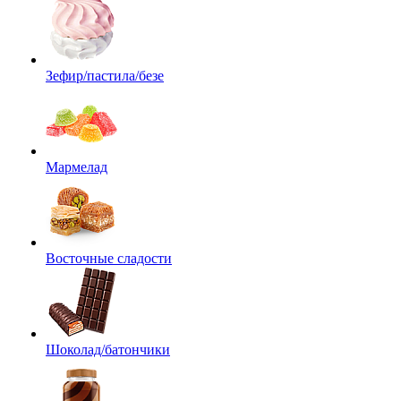
Зефир/пастила/безе
Мармелад
Восточные сладости
Шоколад/батончики