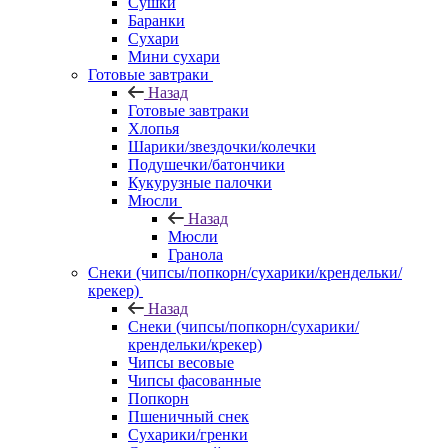
Сушки
Баранки
Сухари
Мини сухари
Готовые завтраки
Назад
Готовые завтраки
Хлопья
Шарики/звездочки/колечки
Подушечки/батончики
Кукурузные палочки
Мюсли
Назад
Мюсли
Гранола
Снеки (чипсы/попкорн/сухарики/крендельки/
крекер)
Назад
Снеки (чипсы/попкорн/сухарики/
крендельки/крекер)
Чипсы весовые
Чипсы фасованные
Попкорн
Пшеничный снек
Сухарики/гренки