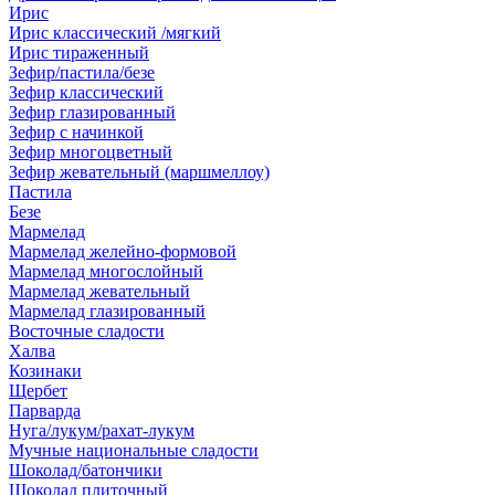
Ирис
Ирис классический /мягкий
Ирис тираженный
Зефир/пастила/безе
Зефир классический
Зефир глазированный
Зефир с начинкой
Зефир многоцветный
Зефир жевательный (маршмеллоу)
Пастила
Безе
Мармелад
Мармелад желейно-формовой
Мармелад многослойный
Мармелад жевательный
Мармелад глазированный
Восточные сладости
Халва
Козинаки
Щербет
Парварда
Нуга/лукум/рахат-лукум
Мучные национальные сладости
Шоколад/батончики
Шоколад плиточный