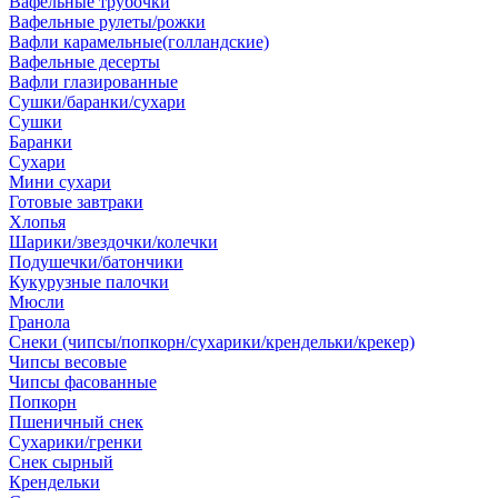
Вафельные трубочки
Вафельные рулеты/рожки
Вафли карамельные(голландские)
Вафельные десерты
Вафли глазированные
Сушки/баранки/сухари
Сушки
Баранки
Сухари
Мини сухари
Готовые завтраки
Хлопья
Шарики/звездочки/колечки
Подушечки/батончики
Кукурузные палочки
Мюсли
Гранола
Снеки (чипсы/попкорн/сухарики/крендельки/крекер)
Чипсы весовые
Чипсы фасованные
Попкорн
Пшеничный снек
Сухарики/гренки
Снек сырный
Крендельки