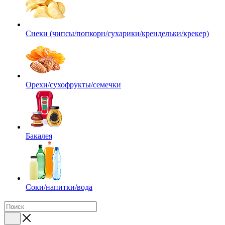
Снеки (чипсы/попкорн/сухарики/крендельки/крекер)
Орехи/сухофрукты/семечки
Бакалея
Соки/напитки/вода