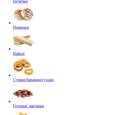
Печенье
Пряники
Вафли
Сушки/баранки/сухари
Готовые завтраки