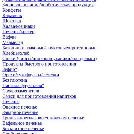
Здоровое питание/диабетическая продукция
Конфеты
Карамель
Шоколад
Халва/козинаки
Печенье/крекер
Вафли
Мармелад
Батончики злаковые/фруктовые/протеиновые
Хлебцы/хлеб
Снеки (чипсы/попкорн/сухарики/крендельки)
Продукты быстрого приготовления
Зефир*
Орехи/сухофрукты/семечки
Без глютена
Пастила фруктовая*
Сахарозаменители
Смеси для приготовления напитков
Печенье
Овсяное печенье
Заварное печенье
Грильяжное/злаковое/с кокосом печенье
Вафельное печенье
Бисквитное печенье
Сдобное печенье