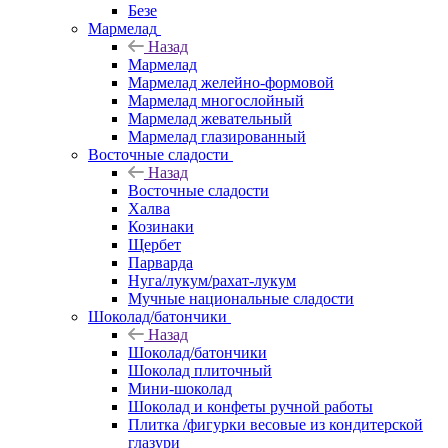
Безе
Мармелад
Назад
Мармелад
Мармелад желейно-формовой
Мармелад многослойный
Мармелад жевательный
Мармелад глазированный
Восточные сладости
Назад
Восточные сладости
Халва
Козинаки
Щербет
Парварда
Нуга/лукум/рахат-лукум
Мучные национальные сладости
Шоколад/батончики
Назад
Шоколад/батончики
Шоколад плиточный
Мини-шоколад
Шоколад и конфеты ручной работы
Плитка /фигурки весовые из кондитерской
глазури