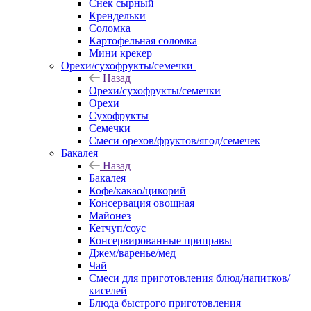
Снек сырный
Крендельки
Соломка
Картофельная соломка
Мини крекер
Орехи/сухофрукты/семечки
Назад
Орехи/сухофрукты/семечки
Орехи
Сухофрукты
Семечки
Смеси орехов/фруктов/ягод/семечек
Бакалея
Назад
Бакалея
Кофе/какао/цикорий
Консервация овощная
Майонез
Кетчуп/соус
Консервированные приправы
Джем/варенье/мед
Чай
Смеси для приготовления блюд/напитков/
киселей
Блюда быстрого приготовления