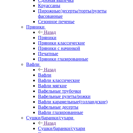
Сдобная выпечка
Круассаны
Пирожные/десерты/торты/рулеты
фасованные
Сезонное печенье
Пряники
Назад
Пряники
Пряники классические
Пряники с начинкой
Печатные
Пряники глазированные
Вафли
Назад
Вафли
Вафли классические
Вафли мягкие
Вафельные трубочки
Вафельные рулеты/рожки
Вафли карамельные(голландские)
Вафельные десерты
Вафли глазированные
Сушки/баранки/сухари
Назад
Сушки/баранки/сухари