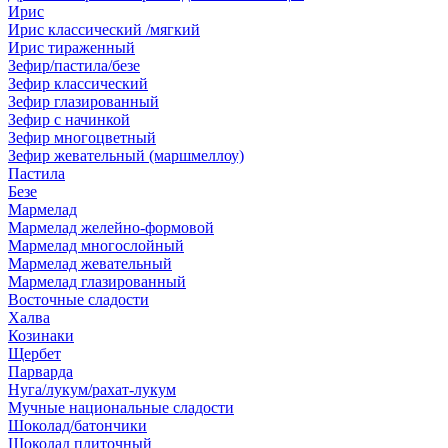
Ирис
Ирис классический /мягкий
Ирис тираженный
Зефир/пастила/безе
Зефир классический
Зефир глазированный
Зефир с начинкой
Зефир многоцветный
Зефир жевательный (маршмеллоу)
Пастила
Безе
Мармелад
Мармелад желейно-формовой
Мармелад многослойный
Мармелад жевательный
Мармелад глазированный
Восточные сладости
Халва
Козинаки
Щербет
Парварда
Нуга/лукум/рахат-лукум
Мучные национальные сладости
Шоколад/батончики
Шоколад плиточный