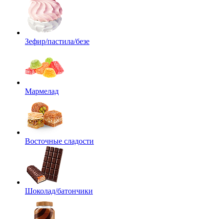
Зефир/пастила/безе
Мармелад
Восточные сладости
Шоколад/батончики