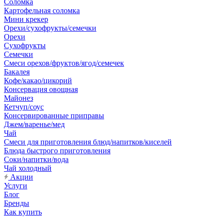
Соломка
Картофельная соломка
Мини крекер
Орехи/сухофрукты/семечки
Орехи
Сухофрукты
Семечки
Смеси орехов/фруктов/ягод/семечек
Бакалея
Кофе/какао/цикорий
Консервация овощная
Майонез
Кетчуп/соус
Консервированные приправы
Джем/варенье/мед
Чай
Смеси для приготовления блюд/напитков/киселей
Блюда быстрого приготовления
Соки/напитки/вода
Чай холодный
Акции
Услуги
Блог
Бренды
Как купить