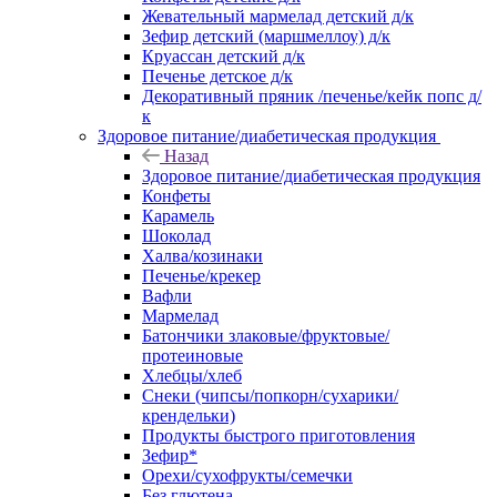
Жевательный мармелад детский д/к
Зефир детский (маршмеллоу) д/к
Круассан детский д/к
Печенье детское д/к
Декоративный пряник /печенье/кейк попс д/
к
Здоровое питание/диабетическая продукция
Назад
Здоровое питание/диабетическая продукция
Конфеты
Карамель
Шоколад
Халва/козинаки
Печенье/крекер
Вафли
Мармелад
Батончики злаковые/фруктовые/
протеиновые
Хлебцы/хлеб
Снеки (чипсы/попкорн/сухарики/
крендельки)
Продукты быстрого приготовления
Зефир*
Орехи/сухофрукты/семечки
Без глютена