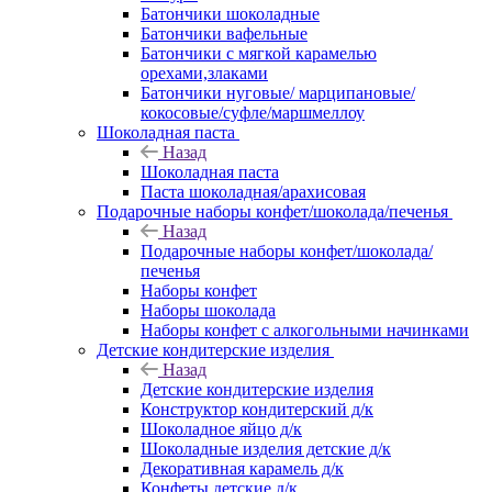
Батончики шоколадные
Батончики вафельные
Батончики с мягкой карамелью
орехами,злаками
Батончики нуговые/ марципановые/
кокосовые/суфле/маршмеллоу
Шоколадная паста
Назад
Шоколадная паста
Паста шоколадная/арахисовая
Подарочные наборы конфет/шоколада/печенья
Назад
Подарочные наборы конфет/шоколада/
печенья
Наборы конфет
Наборы шоколада
Наборы конфет с алкогольными начинками
Детские кондитерские изделия
Назад
Детские кондитерские изделия
Конструктор кондитерский д/к
Шоколадное яйцо д/к
Шоколадные изделия детские д/к
Декоративная карамель д/к
Конфеты детские д/к