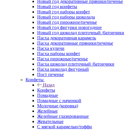
Новый год декоративные пряники/печенье
Новый год конфеты
Новый год наборы конфет
Новый год наборы шоколада
Новый год пирожное/печенье
Новый год фигурки новогодние
Новый год шоколад плиточный /батончики
Пасха декоративная карамель
Пасха декоративные пряники/печенье
Пасха куличи
Пасха наборы конфет
Пасха пирожные/печенье
Пасха шоколад плиточный /батончики
Пасха шоколад фигурный
Пост печенье
Конфеты
Назад
Конфеты
Помадные
Помадные с начинкой
Молочные (коровка)
Желейные
Желейные глазированные
Жевательные
С мягкой карамелью/тоффи