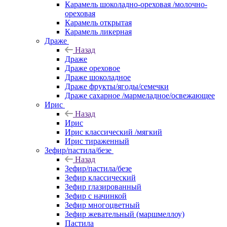
Карамель шоколадно-ореховая /молочно-
ореховая
Карамель открытая
Карамель ликерная
Драже
Назад
Драже
Драже ореховое
Драже шоколадное
Драже фрукты/ягоды/семечки
Драже сахарное /мармеладное/освежающее
Ирис
Назад
Ирис
Ирис классический /мягкий
Ирис тираженный
Зефир/пастила/безе
Назад
Зефир/пастила/безе
Зефир классический
Зефир глазированный
Зефир с начинкой
Зефир многоцветный
Зефир жевательный (маршмеллоу)
Пастила