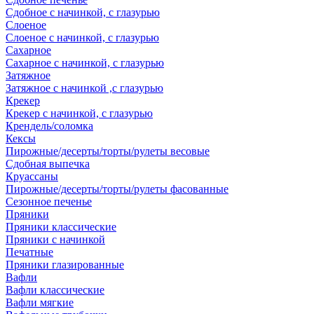
Сдобное с начинкой, с глазурью
Слоеное
Слоеное с начинкой, с глазурью
Сахарное
Сахарное с начинкой, с глазурью
Затяжное
Затяжное с начинкой ,с глазурью
Крекер
Крекер с начинкой, с глазурью
Крендель/соломка
Кексы
Пирожные/десерты/торты/рулеты весовые
Сдобная выпечка
Круассаны
Пирожные/десерты/торты/рулеты фасованные
Сезонное печенье
Пряники
Пряники классические
Пряники с начинкой
Печатные
Пряники глазированные
Вафли
Вафли классические
Вафли мягкие