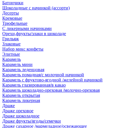
Батончики
Шоколадные с начинкой (ассорти)
Десерты
Кремовые
Трюфельные
С ликерными начинками
Орехи,фрукты/злаки в шоколаде
Грильяж
Злаковые
Набор микс конфеты
Элитные
Карамель
Карамель мини
Карамель леденцовая
Карамель помадная/с молочной начинкой
Карамель с фруктово-ягодной /желейной начинкой
Карамель глазированная/в какао
Карамель шоколадно-ореховая /молочно-ореховая
Карамель открытая
Карамель ликерная
Драже
Драже ореховое
Драже шоколадное
Драже фрукты/ягоды/семечки
Драже сахарное /мармеладное/освежающее