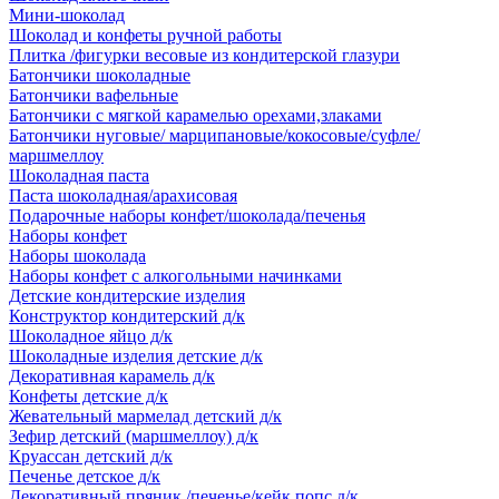
Мини-шоколад
Шоколад и конфеты ручной работы
Плитка /фигурки весовые из кондитерской глазури
Батончики шоколадные
Батончики вафельные
Батончики с мягкой карамелью орехами,злаками
Батончики нуговые/ марципановые/кокосовые/суфле/
маршмеллоу
Шоколадная паста
Паста шоколадная/арахисовая
Подарочные наборы конфет/шоколада/печенья
Наборы конфет
Наборы шоколада
Наборы конфет с алкогольными начинками
Детские кондитерские изделия
Конструктор кондитерский д/к
Шоколадное яйцо д/к
Шоколадные изделия детские д/к
Декоративная карамель д/к
Конфеты детские д/к
Жевательный мармелад детский д/к
Зефир детский (маршмеллоу) д/к
Круассан детский д/к
Печенье детское д/к
Декоративный пряник /печенье/кейк попс д/к