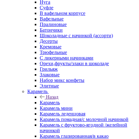
Нуга
Суфле
В вафельном корпусе
Вафельные
Пралиновые
Батончики
Шоколадные с начинкой (ассорти)
Десерты
Кремовые
Трюфельные
С ликерными начинками
Орехи,фрукты/злаки в шоколаде
Грильяж
Злаковые
Набор микс конфеты
Элитные
Карамель
Назад
Карамель
Карамель мини
Карамель леденцовая
Карамель помадная/с молочной начинкой
Карамель с фруктово-ягодной /желейной
начинкой
Карамель глазированная/в какао