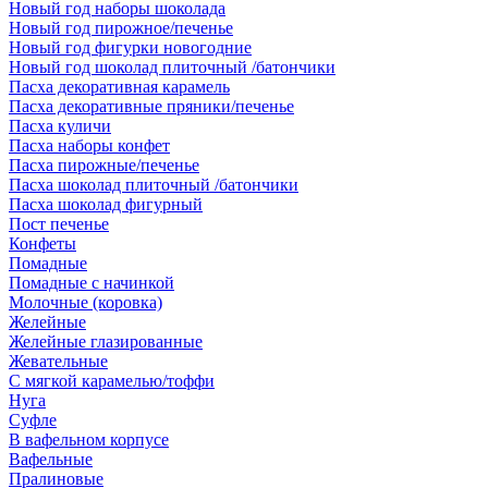
Новый год наборы шоколада
Новый год пирожное/печенье
Новый год фигурки новогодние
Новый год шоколад плиточный /батончики
Пасха декоративная карамель
Пасха декоративные пряники/печенье
Пасха куличи
Пасха наборы конфет
Пасха пирожные/печенье
Пасха шоколад плиточный /батончики
Пасха шоколад фигурный
Пост печенье
Конфеты
Помадные
Помадные с начинкой
Молочные (коровка)
Желейные
Желейные глазированные
Жевательные
С мягкой карамелью/тоффи
Нуга
Суфле
В вафельном корпусе
Вафельные
Пралиновые