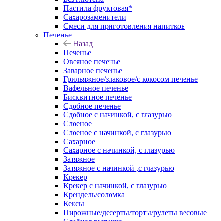
Пастила фруктовая*
Сахарозаменители
Смеси для приготовления напитков
Печенье
Назад
Печенье
Овсяное печенье
Заварное печенье
Грильяжное/злаковое/с кокосом печенье
Вафельное печенье
Бисквитное печенье
Сдобное печенье
Сдобное с начинкой, с глазурью
Слоеное
Слоеное с начинкой, с глазурью
Сахарное
Сахарное с начинкой, с глазурью
Затяжное
Затяжное с начинкой ,с глазурью
Крекер
Крекер с начинкой, с глазурью
Крендель/соломка
Кексы
Пирожные/десерты/торты/рулеты весовые