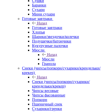
Сушки
Баранки
Сухари
Мини сухари
Готовые завтраки
Назад
Готовые завтраки
Хлопья
Шарики/звездочки/колечки
Подушечки/батончики
Кукурузные палочки
Мюсли
Назад
Мюсли
Гранола
Снеки (чипсы/попкорн/сухарики/крендельки/
крекер)
Назад
Снеки (чипсы/попкорн/сухарики/
крендельки/крекер)
Чипсы весовые
Чипсы фасованные
Попкорн
Пшеничный снек
Сухарики/гренки