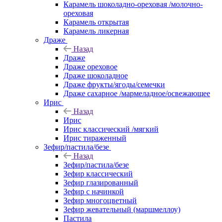
Карамель шоколадно-ореховая /молочно-
ореховая
Карамель открытая
Карамель ликерная
Драже
Назад
Драже
Драже ореховое
Драже шоколадное
Драже фрукты/ягоды/семечки
Драже сахарное /мармеладное/освежающее
Ирис
Назад
Ирис
Ирис классический /мягкий
Ирис тираженный
Зефир/пастила/безе
Назад
Зефир/пастила/безе
Зефир классический
Зефир глазированный
Зефир с начинкой
Зефир многоцветный
Зефир жевательный (маршмеллоу)
Пастила