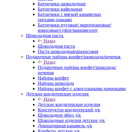
Батончики шоколадные
Батончики вафельные
Батончики с мягкой карамелью
орехами,злаками
Батончики нуговые/ марципановые/
кокосовые/суфле/маршмеллоу
Шоколадная паста
Назад
Шоколадная паста
Паста шоколадная/арахисовая
Подарочные наборы конфет/шоколада/печенья
Назад
Подарочные наборы конфет/шоколада/
печенья
Наборы конфет
Наборы шоколада
Наборы конфет с алкогольными начинками
Детские кондитерские изделия
Назад
Детские кондитерские изделия
Конструктор кондитерский д/к
Шоколадное яйцо д/к
Шоколадные изделия детские д/к
Декоративная карамель д/к
Конфеты детские д/к