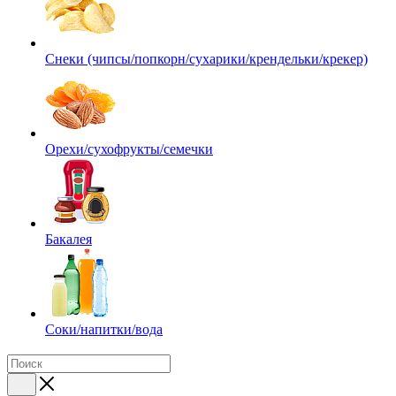
Снеки (чипсы/попкорн/сухарики/крендельки/крекер)
Орехи/сухофрукты/семечки
Бакалея
Соки/напитки/вода