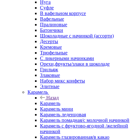
Нуга
Суфле
В вафельном корпусе
Вафельные
Пралиновые
Батончики
Шоколадные с начинкой (ассорти)
Десерты
Кремовые
Трюфельные
С ликерными начинками
Орехи,фрукты/злаки в шоколаде
Грильяж
Злаковые
Набор микс конфеты
Элитные
Карамель
Назад
Карамель
Карамель мини
Карамель леденцовая
Карамель помадная/с молочной начинкой
Карамель с фруктово-ягодной /желейной
начинкой
Карамель глазированная/в какао