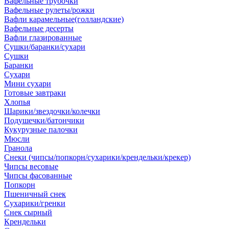
Вафельные трубочки
Вафельные рулеты/рожки
Вафли карамельные(голландские)
Вафельные десерты
Вафли глазированные
Сушки/баранки/сухари
Сушки
Баранки
Сухари
Мини сухари
Готовые завтраки
Хлопья
Шарики/звездочки/колечки
Подушечки/батончики
Кукурузные палочки
Мюсли
Гранола
Снеки (чипсы/попкорн/сухарики/крендельки/крекер)
Чипсы весовые
Чипсы фасованные
Попкорн
Пшеничный снек
Сухарики/гренки
Снек сырный
Крендельки