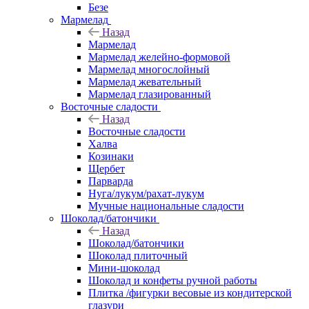
Безе
Мармелад
Назад
Мармелад
Мармелад желейно-формовой
Мармелад многослойный
Мармелад жевательный
Мармелад глазированный
Восточные сладости
Назад
Восточные сладости
Халва
Козинаки
Щербет
Парварда
Нуга/лукум/рахат-лукум
Мучные национальные сладости
Шоколад/батончики
Назад
Шоколад/батончики
Шоколад плиточный
Мини-шоколад
Шоколад и конфеты ручной работы
Плитка /фигурки весовые из кондитерской
глазури