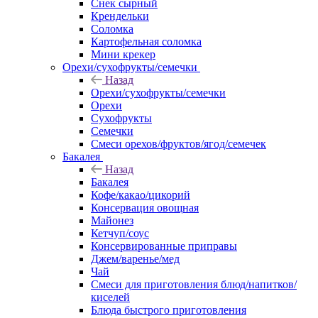
Снек сырный
Крендельки
Соломка
Картофельная соломка
Мини крекер
Орехи/сухофрукты/семечки
Назад
Орехи/сухофрукты/семечки
Орехи
Сухофрукты
Семечки
Смеси орехов/фруктов/ягод/семечек
Бакалея
Назад
Бакалея
Кофе/какао/цикорий
Консервация овощная
Майонез
Кетчуп/соус
Консервированные приправы
Джем/варенье/мед
Чай
Смеси для приготовления блюд/напитков/
киселей
Блюда быстрого приготовления