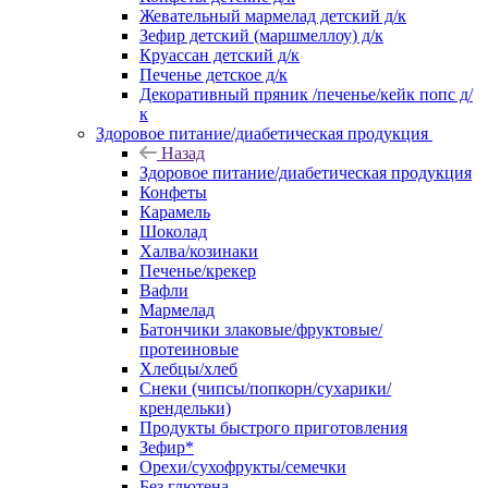
Жевательный мармелад детский д/к
Зефир детский (маршмеллоу) д/к
Круассан детский д/к
Печенье детское д/к
Декоративный пряник /печенье/кейк попс д/
к
Здоровое питание/диабетическая продукция
Назад
Здоровое питание/диабетическая продукция
Конфеты
Карамель
Шоколад
Халва/козинаки
Печенье/крекер
Вафли
Мармелад
Батончики злаковые/фруктовые/
протеиновые
Хлебцы/хлеб
Снеки (чипсы/попкорн/сухарики/
крендельки)
Продукты быстрого приготовления
Зефир*
Орехи/сухофрукты/семечки
Без глютена