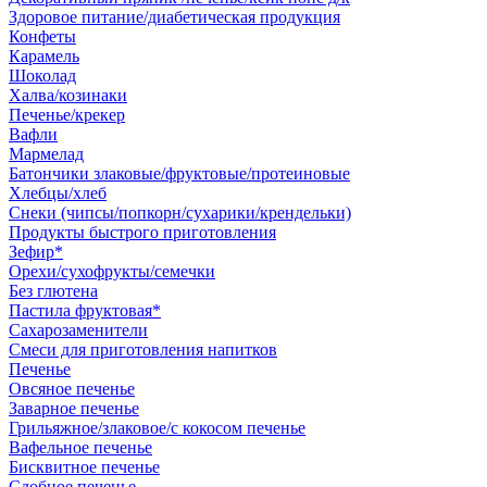
Здоровое питание/диабетическая продукция
Конфеты
Карамель
Шоколад
Халва/козинаки
Печенье/крекер
Вафли
Мармелад
Батончики злаковые/фруктовые/протеиновые
Хлебцы/хлеб
Снеки (чипсы/попкорн/сухарики/крендельки)
Продукты быстрого приготовления
Зефир*
Орехи/сухофрукты/семечки
Без глютена
Пастила фруктовая*
Сахарозаменители
Смеси для приготовления напитков
Печенье
Овсяное печенье
Заварное печенье
Грильяжное/злаковое/с кокосом печенье
Вафельное печенье
Бисквитное печенье
Сдобное печенье