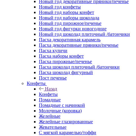
Новый год декоративные пряники/печенье
Новый год конфеты
Новый год наборы конфет
Новый год наборы шоколада
Новый год пирожное/печенье
Новый год фигурки новогодние
Новый год шоколад плиточный /батончики
Пасха декоративная карамель
Пасха декоративные пряники/печенье
Пасха куличи
Пасха наборы конфет
Пасха пирожные/печенье
Пасха шоколад плиточный /батончики
Пасха шоколад фигурный
Пост печенье
Конфеты
Назад
Конфеты
Помадные
Помадные с начинкой
Молочные (коровка)
Желейные
Желейные глазированные
Жевательные
С мягкой карамелью/тоффи