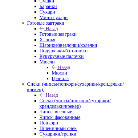
Сушки
Баранки
Сухари
Мини сухари
Готовые завтраки
Назад
Готовые завтраки
Хлопья
Шарики/звездочки/колечки
Подушечки/батончики
Кукурузные палочки
Мюсли
Назад
Мюсли
Гранола
Снеки (чипсы/попкорн/сухарики/крендельки/
крекер)
Назад
Снеки (чипсы/попкорн/сухарики/
крендельки/крекер)
Чипсы весовые
Чипсы фасованные
Попкорн
Пшеничный снек
Сухарики/гренки