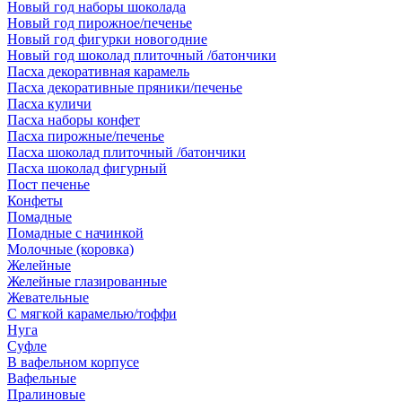
Новый год наборы шоколада
Новый год пирожное/печенье
Новый год фигурки новогодние
Новый год шоколад плиточный /батончики
Пасха декоративная карамель
Пасха декоративные пряники/печенье
Пасха куличи
Пасха наборы конфет
Пасха пирожные/печенье
Пасха шоколад плиточный /батончики
Пасха шоколад фигурный
Пост печенье
Конфеты
Помадные
Помадные с начинкой
Молочные (коровка)
Желейные
Желейные глазированные
Жевательные
С мягкой карамелью/тоффи
Нуга
Суфле
В вафельном корпусе
Вафельные
Пралиновые