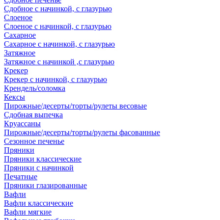
Сдобное с начинкой, с глазурью
Слоеное
Слоеное с начинкой, с глазурью
Сахарное
Сахарное с начинкой, с глазурью
Затяжное
Затяжное с начинкой ,с глазурью
Крекер
Крекер с начинкой, с глазурью
Крендель/соломка
Кексы
Пирожные/десерты/торты/рулеты весовые
Сдобная выпечка
Круассаны
Пирожные/десерты/торты/рулеты фасованные
Сезонное печенье
Пряники
Пряники классические
Пряники с начинкой
Печатные
Пряники глазированные
Вафли
Вафли классические
Вафли мягкие