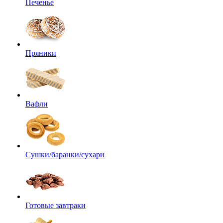
Печенье
Пряники
Вафли
Сушки/баранки/сухари
Готовые завтраки