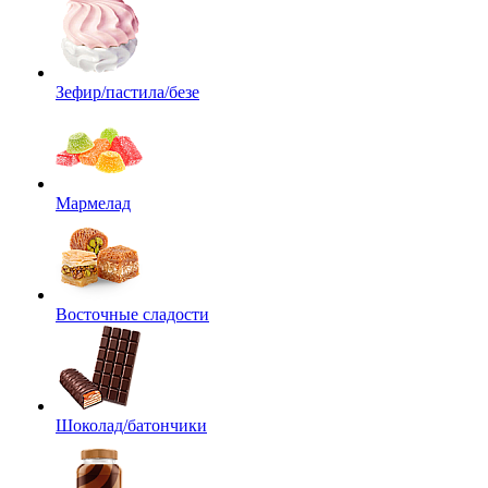
Зефир/пастила/безе
Мармелад
Восточные сладости
Шоколад/батончики