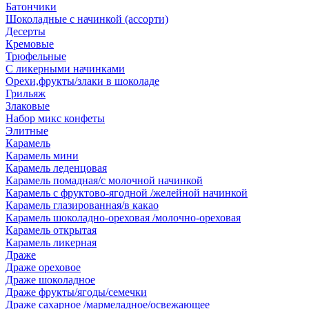
Батончики
Шоколадные с начинкой (ассорти)
Десерты
Кремовые
Трюфельные
С ликерными начинками
Орехи,фрукты/злаки в шоколаде
Грильяж
Злаковые
Набор микс конфеты
Элитные
Карамель
Карамель мини
Карамель леденцовая
Карамель помадная/с молочной начинкой
Карамель с фруктово-ягодной /желейной начинкой
Карамель глазированная/в какао
Карамель шоколадно-ореховая /молочно-ореховая
Карамель открытая
Карамель ликерная
Драже
Драже ореховое
Драже шоколадное
Драже фрукты/ягоды/семечки
Драже сахарное /мармеладное/освежающее