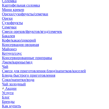
Соломка
Картофельная соломка
Мини крекер
Орехи/сухофрукты/семечки
Орехи
Сухофрукты
Семечки
Смеси орехов/фруктов/ягод/семечек
Бакалея
Кофе/какао/цикорий
Консервация овощная
Майонез
Кетчуп/соус
Консервированные приправы
Джем/варенье/мед
Чай
Смеси для приготовления блюд/напитков/киселей
Блюда быстрого приготовления
Соки/напитки/вода
Чай холодный
Акции
Услуги
Блог
Бренды
Как купить