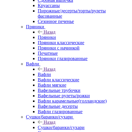
Сдобная выпечка
Круассаны
Пирожные/десерты/торты/рулеты
фасованные
Сезонное печенье
Пряники
Назад
Пряники
Пряники классические
Пряники с начинкой
Печатные
Пряники глазированные
Вафли
Назад
Вафли
Вафли классические
Вафли мягкие
Вафельные трубочки
Вафельные рулеты/рожки
Вафли карамельные(голландские)
Вафельные десерты
Вафли глазированные
Сушки/баранки/сухари
Назад
Сушки/баранки/сухари