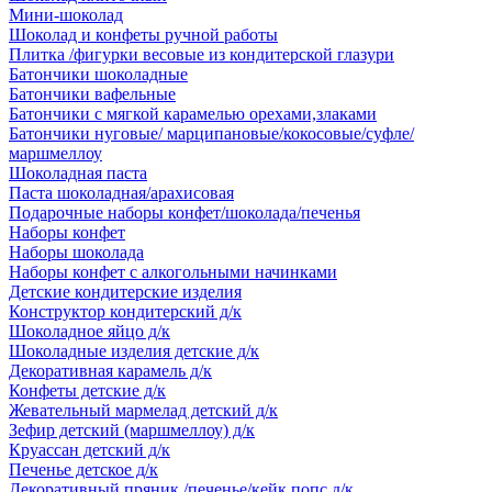
Мини-шоколад
Шоколад и конфеты ручной работы
Плитка /фигурки весовые из кондитерской глазури
Батончики шоколадные
Батончики вафельные
Батончики с мягкой карамелью орехами,злаками
Батончики нуговые/ марципановые/кокосовые/суфле/
маршмеллоу
Шоколадная паста
Паста шоколадная/арахисовая
Подарочные наборы конфет/шоколада/печенья
Наборы конфет
Наборы шоколада
Наборы конфет с алкогольными начинками
Детские кондитерские изделия
Конструктор кондитерский д/к
Шоколадное яйцо д/к
Шоколадные изделия детские д/к
Декоративная карамель д/к
Конфеты детские д/к
Жевательный мармелад детский д/к
Зефир детский (маршмеллоу) д/к
Круассан детский д/к
Печенье детское д/к
Декоративный пряник /печенье/кейк попс д/к