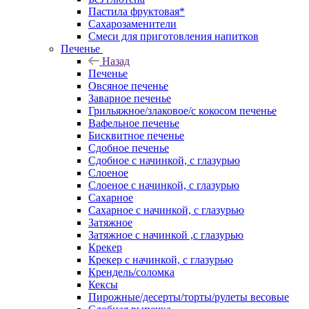
Пастила фруктовая*
Сахарозаменители
Смеси для приготовления напитков
Печенье
Назад
Печенье
Овсяное печенье
Заварное печенье
Грильяжное/злаковое/с кокосом печенье
Вафельное печенье
Бисквитное печенье
Сдобное печенье
Сдобное с начинкой, с глазурью
Слоеное
Слоеное с начинкой, с глазурью
Сахарное
Сахарное с начинкой, с глазурью
Затяжное
Затяжное с начинкой ,с глазурью
Крекер
Крекер с начинкой, с глазурью
Крендель/соломка
Кексы
Пирожные/десерты/торты/рулеты весовые