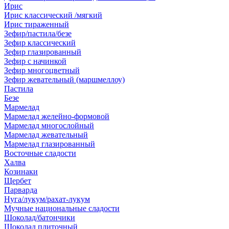
Ирис
Ирис классический /мягкий
Ирис тираженный
Зефир/пастила/безе
Зефир классический
Зефир глазированный
Зефир с начинкой
Зефир многоцветный
Зефир жевательный (маршмеллоу)
Пастила
Безе
Мармелад
Мармелад желейно-формовой
Мармелад многослойный
Мармелад жевательный
Мармелад глазированный
Восточные сладости
Халва
Козинаки
Щербет
Парварда
Нуга/лукум/рахат-лукум
Мучные национальные сладости
Шоколад/батончики
Шоколад плиточный