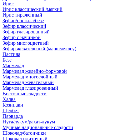
Ирис
Ирис классический /мягкий
Ирис тираженный
Зефир/пастила/безе
Зефир классический
Зефир глазированный
Зефир с начинкой
Зефир многоцветный
Зефир жевательный (маршмеллоу)
Пастила
Безе
Мармелад
Мармелад желейно-формовой
Мармелад многослойный
Мармелад жевательный
Мармелад глазированный
Восточные сладости
Халва
Козинаки
Щербет
Парварда
Нуга/лукум/рахат-лукум
Мучные национальные сладости
Шоколад/батончики
Шоколад плиточный