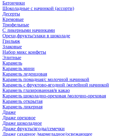
Батончики
Шоколадные с начинкой (ассорти)
Десерты
Кремовые
Трюфельные
С ликерными начинками
Орехи,фрукты/злаки в шоколаде
Грильяж
Злаковые
Набор микс конфеты
Элитные
Карамель
Карамель мини
Карамель леденцовая
Карамель помадная/с молочной начинкой
Карамель с фруктово-ягодной /желейной начинкой
Карамель глазированная/в какао
Карамель шоколадно-ореховая /молочно-ореховая
Карамель открытая
Карамель ликерная
Драже
Драже ореховое
Драже шоколадное
Драже фрукты/ягоды/семечки
Драже сахарное /мармеладное/освежающее