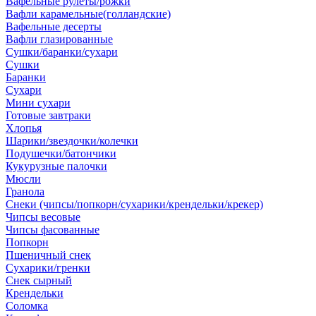
Вафельные рулеты/рожки
Вафли карамельные(голландские)
Вафельные десерты
Вафли глазированные
Сушки/баранки/сухари
Сушки
Баранки
Сухари
Мини сухари
Готовые завтраки
Хлопья
Шарики/звездочки/колечки
Подушечки/батончики
Кукурузные палочки
Мюсли
Гранола
Снеки (чипсы/попкорн/сухарики/крендельки/крекер)
Чипсы весовые
Чипсы фасованные
Попкорн
Пшеничный снек
Сухарики/гренки
Снек сырный
Крендельки
Соломка