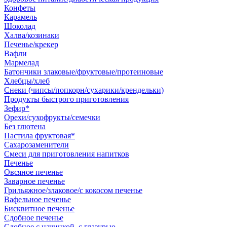
Конфеты
Карамель
Шоколад
Халва/козинаки
Печенье/крекер
Вафли
Мармелад
Батончики злаковые/фруктовые/протеиновые
Хлебцы/хлеб
Снеки (чипсы/попкорн/сухарики/крендельки)
Продукты быстрого приготовления
Зефир*
Орехи/сухофрукты/семечки
Без глютена
Пастила фруктовая*
Сахарозаменители
Смеси для приготовления напитков
Печенье
Овсяное печенье
Заварное печенье
Грильяжное/злаковое/с кокосом печенье
Вафельное печенье
Бисквитное печенье
Сдобное печенье
Сдобное с начинкой, с глазурью