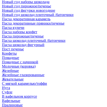
Новый год наборы шоколада
Новый год пирожное/печенье
Новый год фигурки новогодние
Новый год шоколад плиточный /батончики
Пасха декоративная карамель
Пасха декоративные пряники/печенье
Пасха куличи
Пасха наборы конфет
Пасха пирожные/печенье
Пасха шоколад плиточный /батончики
Пасха шоколад фигурный
Пост печенье
Конфеты
Помадные
Помадные с начинкой
Молочные (коровка)
Желейные
Желейные глазированные
Жевательные
С мягкой карамелью/тоффи
Нуга
Суфле
В вафельном корпусе
Вафельные
Пралиновые