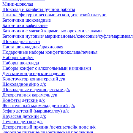
Мини-шоколад
Шоколад и конфеты ручной работы
Плитка /фигурки весовые из кондитерской глазури
Батончики шоколадные
Батончики вафельные
Батончики с мягкой карамелью орехами,злаками
Батончики нуговые/ марципановые/кокосовые/суфле/маршмелл
Шоколадная паста
Паста шоколадная/арахисовая
Подарочные наборы конфет/шоколада/печенья
Наборы конфет
Наборы шоколада
Наборы конфет с алкогольными начинками
Детские кондитерские изделия
Конструктор кондитерский д/к
Шоколадное яйцо д/к
Шоколадные изделия детские д/к
Декоративная карамель д/к
Конфеты детские д/к
Жевательный мармелад детский д/к
Зефир детский (маршмеллоу) д/к
Круассан детский д/к
Печенье детское д/к
Декоративный пряник /печенье/кейк попс д/к
Здоровое питание/диабетическая продукция