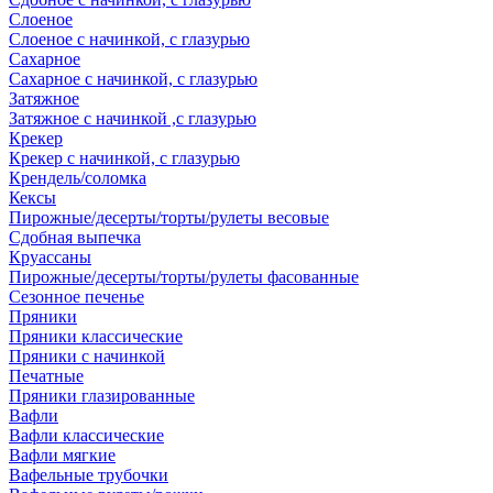
Слоеное
Слоеное с начинкой, с глазурью
Сахарное
Сахарное с начинкой, с глазурью
Затяжное
Затяжное с начинкой ,с глазурью
Крекер
Крекер с начинкой, с глазурью
Крендель/соломка
Кексы
Пирожные/десерты/торты/рулеты весовые
Сдобная выпечка
Круассаны
Пирожные/десерты/торты/рулеты фасованные
Сезонное печенье
Пряники
Пряники классические
Пряники с начинкой
Печатные
Пряники глазированные
Вафли
Вафли классические
Вафли мягкие
Вафельные трубочки