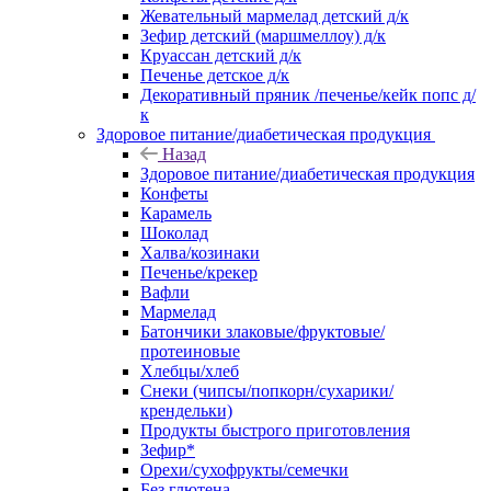
Жевательный мармелад детский д/к
Зефир детский (маршмеллоу) д/к
Круассан детский д/к
Печенье детское д/к
Декоративный пряник /печенье/кейк попс д/
к
Здоровое питание/диабетическая продукция
Назад
Здоровое питание/диабетическая продукция
Конфеты
Карамель
Шоколад
Халва/козинаки
Печенье/крекер
Вафли
Мармелад
Батончики злаковые/фруктовые/
протеиновые
Хлебцы/хлеб
Снеки (чипсы/попкорн/сухарики/
крендельки)
Продукты быстрого приготовления
Зефир*
Орехи/сухофрукты/семечки
Без глютена