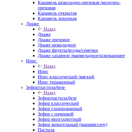
Карамель шоколадно-ореховая /молочно-
ореховая
Карамель открытая
Карамель ликерная
Драже
Назад
Драже
Драже ореховое
Драже шоколадное
Драже фрукты/ягоды/семечки
Драже сахарное /мармеладное/освежающее
Ирис
Назад
Ирис
Ирис классический /мягкий
Ирис тираженный
Зефир/пастила/безе
Назад
Зефир/пастила/безе
Зефир классический
Зефир глазированный
Зефир с начинкой
Зефир многоцветный
Зефир жевательный (маршмеллоу)
Пастила