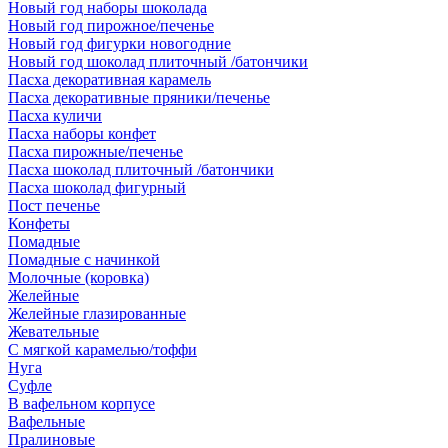
Новый год наборы шоколада
Новый год пирожное/печенье
Новый год фигурки новогодние
Новый год шоколад плиточный /батончики
Пасха декоративная карамель
Пасха декоративные пряники/печенье
Пасха куличи
Пасха наборы конфет
Пасха пирожные/печенье
Пасха шоколад плиточный /батончики
Пасха шоколад фигурный
Пост печенье
Конфеты
Помадные
Помадные с начинкой
Молочные (коровка)
Желейные
Желейные глазированные
Жевательные
С мягкой карамелью/тоффи
Нуга
Суфле
В вафельном корпусе
Вафельные
Пралиновые