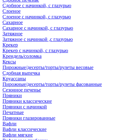
Сдобное с начинкой, с глазурью
Слоеное
Слоеное с начинкой, с глазурью
Сахарное
Сахарное с начинкой, с глазурью
Затяжное
Затяжное с начинкой ,с глазурью
Крекер
Крекер с начинкой, с глазурью
Крендель/соломка
Кексы
Пирожные/десерты/торты/рулеты весовые
Сдобная выпечка
Круассаны
Пирожные/десерты/торты/рулеты фасованные
Сезонное печенье
Пряники
Пряники классические
Пряники с начинкой
Печатные
Пряники глазированные
Вафли
Вафли классические
Вафли мягкие