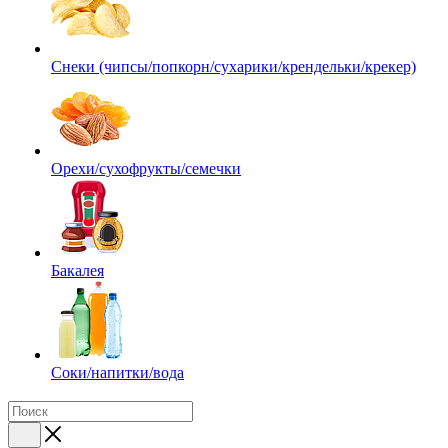
Снеки (чипсы/попкорн/сухарики/крендельки/крекер)
Орехи/сухофрукты/семечки
Бакалея
Соки/напитки/вода