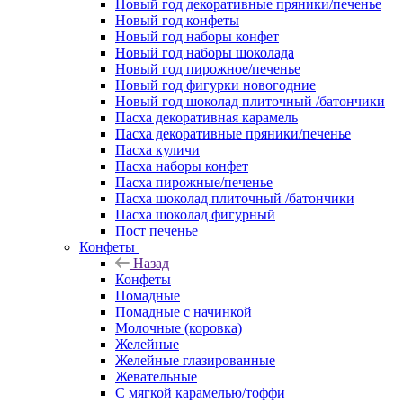
Новый год декоративные пряники/печенье
Новый год конфеты
Новый год наборы конфет
Новый год наборы шоколада
Новый год пирожное/печенье
Новый год фигурки новогодние
Новый год шоколад плиточный /батончики
Пасха декоративная карамель
Пасха декоративные пряники/печенье
Пасха куличи
Пасха наборы конфет
Пасха пирожные/печенье
Пасха шоколад плиточный /батончики
Пасха шоколад фигурный
Пост печенье
Конфеты
Назад
Конфеты
Помадные
Помадные с начинкой
Молочные (коровка)
Желейные
Желейные глазированные
Жевательные
С мягкой карамелью/тоффи