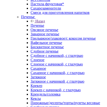
Пастила фруктовая*
Сахарозаменители
Смеси для приготовления напитков
Печенье
Назад
Печенье
Овсяное печенье
Заварное печенье
Грильяжное/злаковое/с кокосом печенье
Вафельное печенье
Бисквитное печенье
Сдобное печенье
Сдобное с начинкой, с глазурью
Слоеное
Слоеное с начинкой, с глазурью
Сахарное
Сахарное с начинкой, с глазурью
Затяжное
Затяжное с начинкой ,с глазурью
Крекер
Крекер с начинкой, с глазурью
Крендель/соломка
Кексы
Пирожные/десерты/торты/рулеты весовые