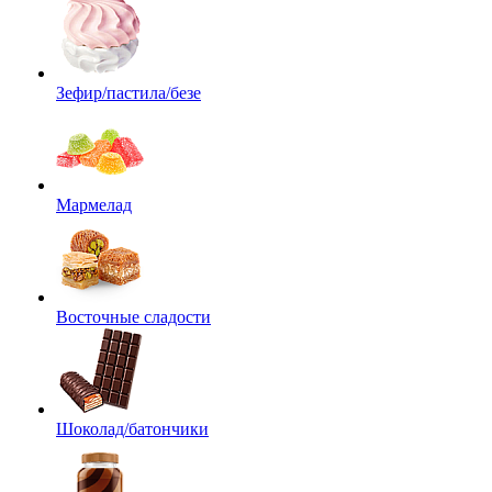
Зефир/пастила/безе
Мармелад
Восточные сладости
Шоколад/батончики