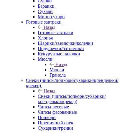
Сушки
Баранки
Сухари
Мини сухари
Готовые завтраки
Назад
Готовые завтраки
Хлопья
Шарики/звездочки/колечки
Подушечки/батончики
Кукурузные палочки
Мюсли
Назад
Мюсли
Гранола
Снеки (чипсы/попкорн/сухарики/крендельки/
крекер)
Назад
Снеки (чипсы/попкорн/сухарики/
крендельки/крекер)
Чипсы весовые
Чипсы фасованные
Попкорн
Пшеничный снек
Сухарики/гренки