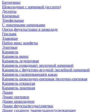
Батончики
Шоколадные с начинкой (ассорти)
Десерты
Кремовые
Трюфельные
С ликерными начинками
Орехи,фрукты/злаки в шоколаде
Грильяж
Злаковые
Набор микс конфеты
Элитные
Карамель
Карамель мини
Карамель леденцовая
Карамель помадная/с молочной начинкой
Карамель с фруктово-ягодной /желейной начинкой
Карамель глазированная/в какао
Карамель шоколадно-ореховая /молочно-ореховая
Карамель открытая
Карамель ликерная
Драже
Драже ореховое
Драже шоколадное
Драже фрукты/ягоды/семечки
Драже сахарное /мармеладное/освежающее