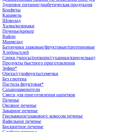
Здоровое питание/диабетическая продукция
Конфеты
Карамель
Шоколад
Халва/козинаки
Печенье/крекер
Вафли
Мармелад
Батончики злаковые/фруктовые/протеиновые
Хлебцы/хлеб
Снеки (чипсы/попкорн/сухарики/крендельки)
Продукты быстрого приготовления
Зефир*
Орехи/сухофрукты/семечки
Без глютена
Пастила фруктовая*
Сахарозаменители
Смеси для приготовления напитков
Печенье
Овсяное печенье
Заварное печенье
Грильяжное/злаковое/с кокосом печенье
Вафельное печенье
Бисквитное печенье
Сдобное печенье