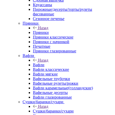
Сдобная выпечка
Круассаны
Пирожные/десерты/торты/рулеты
фасованные
Сезонное печенье
Пряники
Назад
Пряники
Пряники классические
Пряники с начинкой
Печатные
Пряники глазированные
Вафли
Назад
Вафли
Вафли классические
Вафли мягкие
Вафельные трубочки
Вафельные рулеты/рожки
Вафли карамельные(голландские)
Вафельные десерты
Вафли глазированные
Сушки/баранки/сухари
Назад
Сушки/баранки/сухари