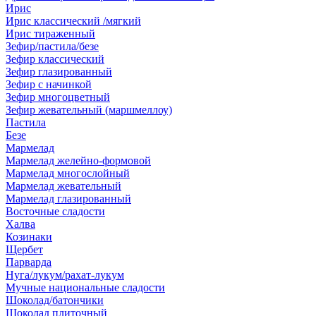
Ирис
Ирис классический /мягкий
Ирис тираженный
Зефир/пастила/безе
Зефир классический
Зефир глазированный
Зефир с начинкой
Зефир многоцветный
Зефир жевательный (маршмеллоу)
Пастила
Безе
Мармелад
Мармелад желейно-формовой
Мармелад многослойный
Мармелад жевательный
Мармелад глазированный
Восточные сладости
Халва
Козинаки
Щербет
Парварда
Нуга/лукум/рахат-лукум
Мучные национальные сладости
Шоколад/батончики
Шоколад плиточный