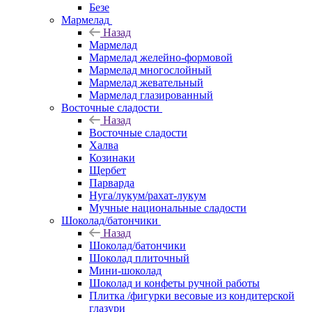
Безе
Мармелад
Назад
Мармелад
Мармелад желейно-формовой
Мармелад многослойный
Мармелад жевательный
Мармелад глазированный
Восточные сладости
Назад
Восточные сладости
Халва
Козинаки
Щербет
Парварда
Нуга/лукум/рахат-лукум
Мучные национальные сладости
Шоколад/батончики
Назад
Шоколад/батончики
Шоколад плиточный
Мини-шоколад
Шоколад и конфеты ручной работы
Плитка /фигурки весовые из кондитерской
глазури