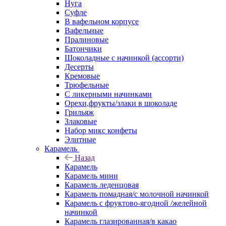
Нуга
Суфле
В вафельном корпусе
Вафельные
Пралиновые
Батончики
Шоколадные с начинкой (ассорти)
Десерты
Кремовые
Трюфельные
С ликерными начинками
Орехи,фрукты/злаки в шоколаде
Грильяж
Злаковые
Набор микс конфеты
Элитные
Карамель
Назад
Карамель
Карамель мини
Карамель леденцовая
Карамель помадная/с молочной начинкой
Карамель с фруктово-ягодной /желейной
начинкой
Карамель глазированная/в какао