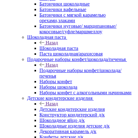
Батончики шоколадные
Батончики вафельные
Батончики с мягкой карамелью
орехами,злаками
Батончики нуговые/ марципановые/
кокосовые/суфле/маршмеллоу
Шоколадная паста
Назад
Шоколадная паста
Паста шоколадная/арахисовая
Подарочные наборы конфет/шоколада/печенья
Назад
Подарочные наборы конфет/шоколада/
печенья
Наборы конфет
Наборы шоколада
Наборы конфет с алкогольными начинками
Детские кондитерские изделия
Назад
Детские кондитерские изделия
Конструктор кондитерский д/к
Шоколадное яйцо д/к
Шоколадные изделия детские д/к
Декоративная карамель д/к
Конфеты детские д/к