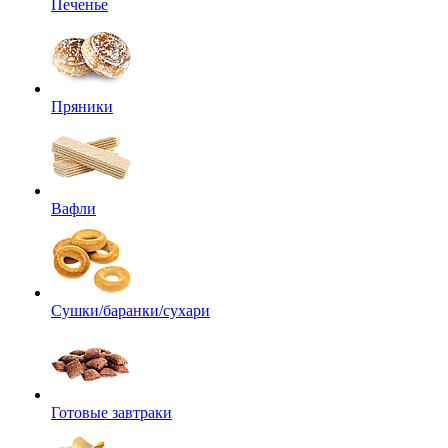
Печенье
Пряники
Вафли
Сушки/баранки/сухари
Готовые завтраки