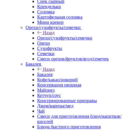
Снек сырный
Крендельки
Соломка
Картофельная соломка
Мини крекер
Орехи/сухофрукты/семечки
Назад
Орехи/сухофрукты/семечки
Орехи
Сухофрукты
Семечки
Смеси орехов/фруктов/ягод/семечек
Бакалея
Назад
Бакалея
Кофе/какао/цикорий
Консервация овощная
Майонез
Кетчуп/соус
Консервированные приправы
Джем/варенье/мед
Чай
Смеси для приготовления блюд/напитков/
киселей
Блюда быстрого приготовления