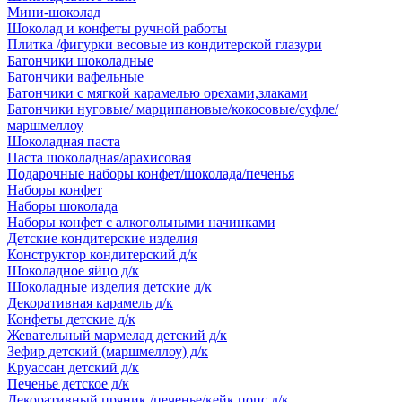
Мини-шоколад
Шоколад и конфеты ручной работы
Плитка /фигурки весовые из кондитерской глазури
Батончики шоколадные
Батончики вафельные
Батончики с мягкой карамелью орехами,злаками
Батончики нуговые/ марципановые/кокосовые/суфле/
маршмеллоу
Шоколадная паста
Паста шоколадная/арахисовая
Подарочные наборы конфет/шоколада/печенья
Наборы конфет
Наборы шоколада
Наборы конфет с алкогольными начинками
Детские кондитерские изделия
Конструктор кондитерский д/к
Шоколадное яйцо д/к
Шоколадные изделия детские д/к
Декоративная карамель д/к
Конфеты детские д/к
Жевательный мармелад детский д/к
Зефир детский (маршмеллоу) д/к
Круассан детский д/к
Печенье детское д/к
Декоративный пряник /печенье/кейк попс д/к