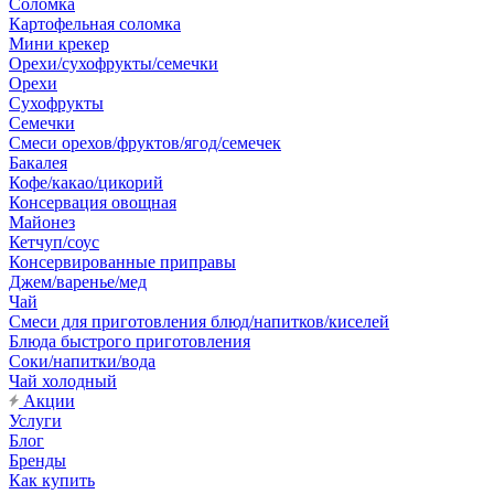
Соломка
Картофельная соломка
Мини крекер
Орехи/сухофрукты/семечки
Орехи
Сухофрукты
Семечки
Смеси орехов/фруктов/ягод/семечек
Бакалея
Кофе/какао/цикорий
Консервация овощная
Майонез
Кетчуп/соус
Консервированные приправы
Джем/варенье/мед
Чай
Смеси для приготовления блюд/напитков/киселей
Блюда быстрого приготовления
Соки/напитки/вода
Чай холодный
Акции
Услуги
Блог
Бренды
Как купить