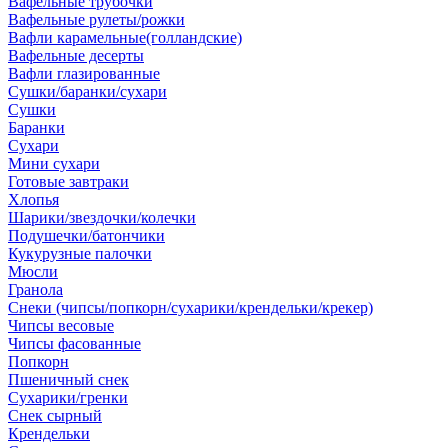
Вафельные трубочки
Вафельные рулеты/рожки
Вафли карамельные(голландские)
Вафельные десерты
Вафли глазированные
Сушки/баранки/сухари
Сушки
Баранки
Сухари
Мини сухари
Готовые завтраки
Хлопья
Шарики/звездочки/колечки
Подушечки/батончики
Кукурузные палочки
Мюсли
Гранола
Снеки (чипсы/попкорн/сухарики/крендельки/крекер)
Чипсы весовые
Чипсы фасованные
Попкорн
Пшеничный снек
Сухарики/гренки
Снек сырный
Крендельки