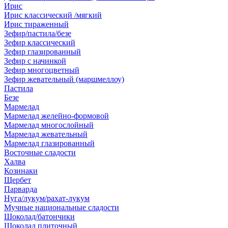
Ирис
Ирис классический /мягкий
Ирис тираженный
Зефир/пастила/безе
Зефир классический
Зефир глазированный
Зефир с начинкой
Зефир многоцветный
Зефир жевательный (маршмеллоу)
Пастила
Безе
Мармелад
Мармелад желейно-формовой
Мармелад многослойный
Мармелад жевательный
Мармелад глазированный
Восточные сладости
Халва
Козинаки
Щербет
Парварда
Нуга/лукум/рахат-лукум
Мучные национальные сладости
Шоколад/батончики
Шоколад плиточный