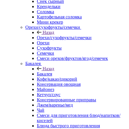
Снек сырный
Крендельки
Соломка
Картофельная соломка
Мини крекер
Орехи/сухофрукты/семечки
Назад
Орехи/сухофрукты/семечки
Орехи
Сухофрукты
Семечки
Смеси орехов/фруктов/ягод/семечек
Бакалея
Назад
Бакалея
Кофе/какао/цикорий
Консервация овощная
Майонез
Кетчуп/соус
Консервированные приправы
Джем/варенье/мед
Чай
Смеси для приготовления блюд/напитков/
киселей
Блюда быстрого приготовления