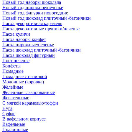
Новый год наборы шоколада
Новый год пирожное/печенье
Новый год фигурки новогодние
Новый год шоколад плиточный /батончики
Пасха декоративная карамель
Пасха декоративные пряники/печенье
Пасха куличи
Пасха наборы конфет
Пасха пирожные/печенье
Пасха шоколад плиточный /батончики
Пасха шоколад фигурный
Пост печенье
Конфеты
Помадные
Помадные с начинкой
Молочные (коровка)
Желейные
Желейные глазированные
Жевательные
С мягкой карамелью/тоффи
Нуга
Суфле
В вафельном корпусе
Вафельные
Пралиновые