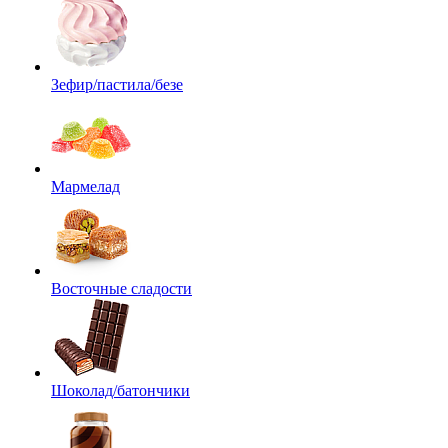
Зефир/пастила/безе
Мармелад
Восточные сладости
Шоколад/батончики