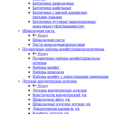
Батончики шоколадные
Батончики вафельные
Батончики с мягкой карамелью
орехами,злаками
Батончики нуговые/ марципановые/
кокосовые/суфле/маршмеллоу
Шоколадная паста
Назад
Шоколадная паста
Паста шоколадная/арахисовая
Подарочные наборы конфет/шоколада/печенья
Назад
Подарочные наборы конфет/шоколада/
печенья
Наборы конфет
Наборы шоколада
Наборы конфет с алкогольными начинками
Детские кондитерские изделия
Назад
Детские кондитерские изделия
Конструктор кондитерский д/к
Шоколадное яйцо д/к
Шоколадные изделия детские д/к
Декоративная карамель д/к
Конфеты детские д/к