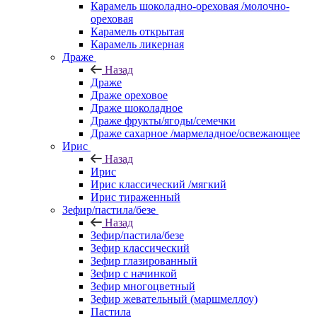
Карамель шоколадно-ореховая /молочно-
ореховая
Карамель открытая
Карамель ликерная
Драже
Назад
Драже
Драже ореховое
Драже шоколадное
Драже фрукты/ягоды/семечки
Драже сахарное /мармеладное/освежающее
Ирис
Назад
Ирис
Ирис классический /мягкий
Ирис тираженный
Зефир/пастила/безе
Назад
Зефир/пастила/безе
Зефир классический
Зефир глазированный
Зефир с начинкой
Зефир многоцветный
Зефир жевательный (маршмеллоу)
Пастила