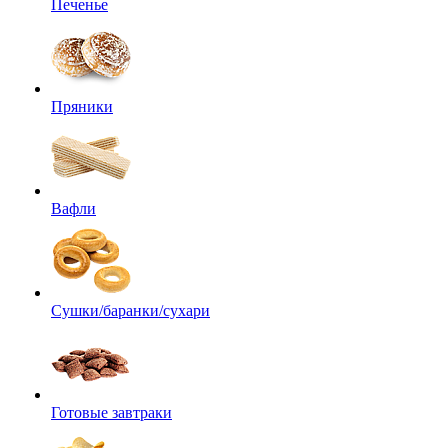
Печенье
Пряники
Вафли
Сушки/баранки/сухари
Готовые завтраки