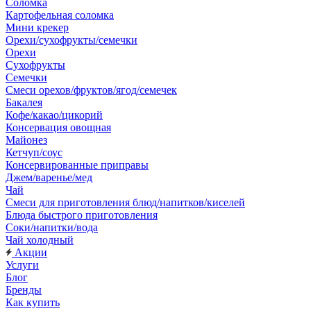
Соломка
Картофельная соломка
Мини крекер
Орехи/сухофрукты/семечки
Орехи
Сухофрукты
Семечки
Смеси орехов/фруктов/ягод/семечек
Бакалея
Кофе/какао/цикорий
Консервация овощная
Майонез
Кетчуп/соус
Консервированные приправы
Джем/варенье/мед
Чай
Смеси для приготовления блюд/напитков/киселей
Блюда быстрого приготовления
Соки/напитки/вода
Чай холодный
Акции
Услуги
Блог
Бренды
Как купить