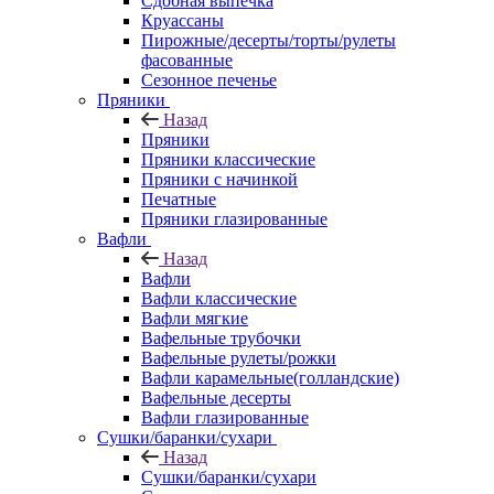
Сдобная выпечка
Круассаны
Пирожные/десерты/торты/рулеты
фасованные
Сезонное печенье
Пряники
Назад
Пряники
Пряники классические
Пряники с начинкой
Печатные
Пряники глазированные
Вафли
Назад
Вафли
Вафли классические
Вафли мягкие
Вафельные трубочки
Вафельные рулеты/рожки
Вафли карамельные(голландские)
Вафельные десерты
Вафли глазированные
Сушки/баранки/сухари
Назад
Сушки/баранки/сухари