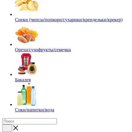
Снеки (чипсы/попкорн/сухарики/крендельки/крекер)
Орехи/сухофрукты/семечки
Бакалея
Соки/напитки/вода