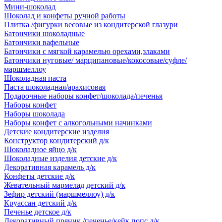
Мини-шоколад
Шоколад и конфеты ручной работы
Плитка /фигурки весовые из кондитерской глазури
Батончики шоколадные
Батончики вафельные
Батончики с мягкой карамелью орехами,злаками
Батончики нуговые/ марципановые/кокосовые/суфле/
маршмеллоу
Шоколадная паста
Паста шоколадная/арахисовая
Подарочные наборы конфет/шоколада/печенья
Наборы конфет
Наборы шоколада
Наборы конфет с алкогольными начинками
Детские кондитерские изделия
Конструктор кондитерский д/к
Шоколадное яйцо д/к
Шоколадные изделия детские д/к
Декоративная карамель д/к
Конфеты детские д/к
Жевательный мармелад детский д/к
Зефир детский (маршмеллоу) д/к
Круассан детский д/к
Печенье детское д/к
Декоративный пряник /печенье/кейк попс д/к