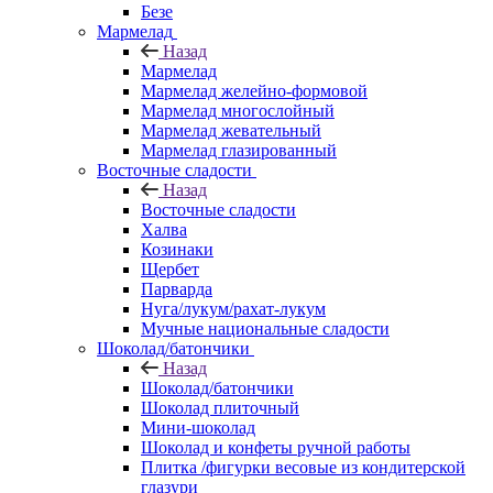
Безе
Мармелад
Назад
Мармелад
Мармелад желейно-формовой
Мармелад многослойный
Мармелад жевательный
Мармелад глазированный
Восточные сладости
Назад
Восточные сладости
Халва
Козинаки
Щербет
Парварда
Нуга/лукум/рахат-лукум
Мучные национальные сладости
Шоколад/батончики
Назад
Шоколад/батончики
Шоколад плиточный
Мини-шоколад
Шоколад и конфеты ручной работы
Плитка /фигурки весовые из кондитерской
глазури