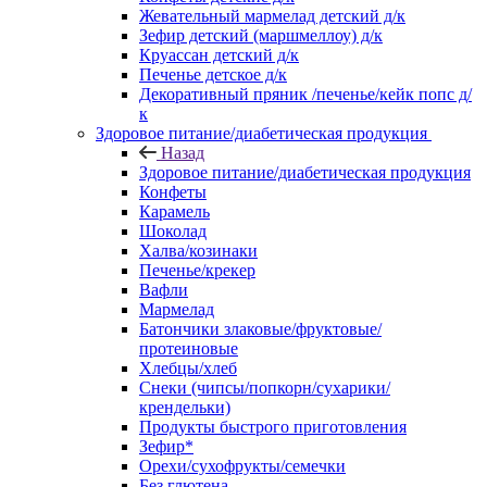
Жевательный мармелад детский д/к
Зефир детский (маршмеллоу) д/к
Круассан детский д/к
Печенье детское д/к
Декоративный пряник /печенье/кейк попс д/
к
Здоровое питание/диабетическая продукция
Назад
Здоровое питание/диабетическая продукция
Конфеты
Карамель
Шоколад
Халва/козинаки
Печенье/крекер
Вафли
Мармелад
Батончики злаковые/фруктовые/
протеиновые
Хлебцы/хлеб
Снеки (чипсы/попкорн/сухарики/
крендельки)
Продукты быстрого приготовления
Зефир*
Орехи/сухофрукты/семечки
Без глютена