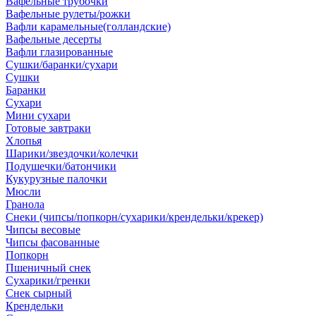
Вафельные трубочки
Вафельные рулеты/рожки
Вафли карамельные(голландские)
Вафельные десерты
Вафли глазированные
Сушки/баранки/сухари
Сушки
Баранки
Сухари
Мини сухари
Готовые завтраки
Хлопья
Шарики/звездочки/колечки
Подушечки/батончики
Кукурузные палочки
Мюсли
Гранола
Снеки (чипсы/попкорн/сухарики/крендельки/крекер)
Чипсы весовые
Чипсы фасованные
Попкорн
Пшеничный снек
Сухарики/гренки
Снек сырный
Крендельки