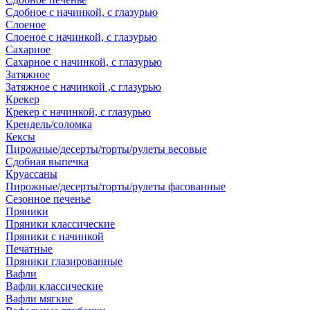
Сдобное с начинкой, с глазурью
Слоеное
Слоеное с начинкой, с глазурью
Сахарное
Сахарное с начинкой, с глазурью
Затяжное
Затяжное с начинкой ,с глазурью
Крекер
Крекер с начинкой, с глазурью
Крендель/соломка
Кексы
Пирожные/десерты/торты/рулеты весовые
Сдобная выпечка
Круассаны
Пирожные/десерты/торты/рулеты фасованные
Сезонное печенье
Пряники
Пряники классические
Пряники с начинкой
Печатные
Пряники глазированные
Вафли
Вафли классические
Вафли мягкие