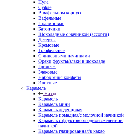
Нуга
Суфле
В вафельном корпусе
Вафельные
Пралиновые
Батончики
Шоколадные с начинкой (ассорти)
Десерты
Кремовые
Трюфельные
С ликерными начинками
Орехи,фрукты/злаки в шоколаде
Грильяж
Злаковые
Набор микс конфеты
Элитные
Карамель
Назад
Карамель
Карамель мини
Карамель леденцовая
Карамель помадная/с молочной начинкой
Карамель с фруктово-ягодной /желейной
начинкой
Карамель глазированная/в какао