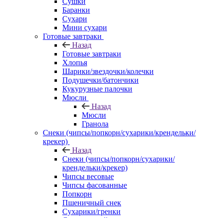
Сушки
Баранки
Сухари
Мини сухари
Готовые завтраки
Назад
Готовые завтраки
Хлопья
Шарики/звездочки/колечки
Подушечки/батончики
Кукурузные палочки
Мюсли
Назад
Мюсли
Гранола
Снеки (чипсы/попкорн/сухарики/крендельки/
крекер)
Назад
Снеки (чипсы/попкорн/сухарики/
крендельки/крекер)
Чипсы весовые
Чипсы фасованные
Попкорн
Пшеничный снек
Сухарики/гренки