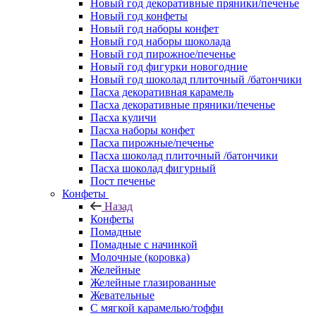
Новый год декоративные пряники/печенье
Новый год конфеты
Новый год наборы конфет
Новый год наборы шоколада
Новый год пирожное/печенье
Новый год фигурки новогодние
Новый год шоколад плиточный /батончики
Пасха декоративная карамель
Пасха декоративные пряники/печенье
Пасха куличи
Пасха наборы конфет
Пасха пирожные/печенье
Пасха шоколад плиточный /батончики
Пасха шоколад фигурный
Пост печенье
Конфеты
Назад
Конфеты
Помадные
Помадные с начинкой
Молочные (коровка)
Желейные
Желейные глазированные
Жевательные
С мягкой карамелью/тоффи