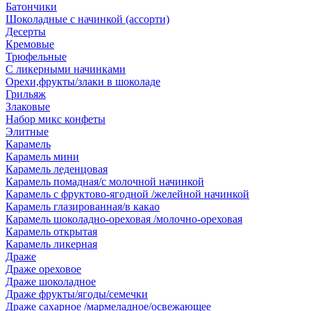
Батончики
Шоколадные с начинкой (ассорти)
Десерты
Кремовые
Трюфельные
С ликерными начинками
Орехи,фрукты/злаки в шоколаде
Грильяж
Злаковые
Набор микс конфеты
Элитные
Карамель
Карамель мини
Карамель леденцовая
Карамель помадная/с молочной начинкой
Карамель с фруктово-ягодной /желейной начинкой
Карамель глазированная/в какао
Карамель шоколадно-ореховая /молочно-ореховая
Карамель открытая
Карамель ликерная
Драже
Драже ореховое
Драже шоколадное
Драже фрукты/ягоды/семечки
Драже сахарное /мармеладное/освежающее