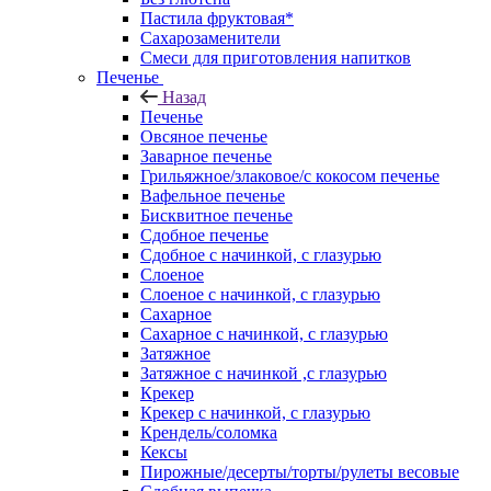
Пастила фруктовая*
Сахарозаменители
Смеси для приготовления напитков
Печенье
Назад
Печенье
Овсяное печенье
Заварное печенье
Грильяжное/злаковое/с кокосом печенье
Вафельное печенье
Бисквитное печенье
Сдобное печенье
Сдобное с начинкой, с глазурью
Слоеное
Слоеное с начинкой, с глазурью
Сахарное
Сахарное с начинкой, с глазурью
Затяжное
Затяжное с начинкой ,с глазурью
Крекер
Крекер с начинкой, с глазурью
Крендель/соломка
Кексы
Пирожные/десерты/торты/рулеты весовые