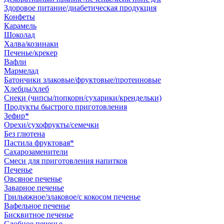
Здоровое питание/диабетическая продукция
Конфеты
Карамель
Шоколад
Халва/козинаки
Печенье/крекер
Вафли
Мармелад
Батончики злаковые/фруктовые/протеиновые
Хлебцы/хлеб
Снеки (чипсы/попкорн/сухарики/крендельки)
Продукты быстрого приготовления
Зефир*
Орехи/сухофрукты/семечки
Без глютена
Пастила фруктовая*
Сахарозаменители
Смеси для приготовления напитков
Печенье
Овсяное печенье
Заварное печенье
Грильяжное/злаковое/с кокосом печенье
Вафельное печенье
Бисквитное печенье
Сдобное печенье