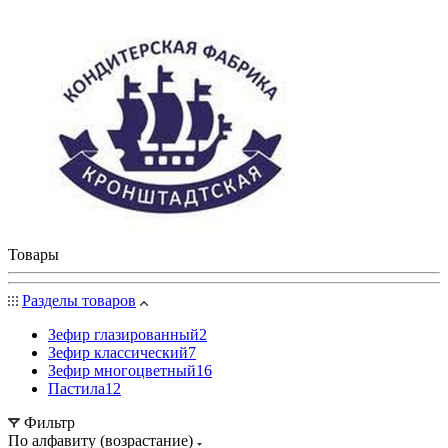
Товары
Разделы товаров
Зефир глазированный
2
Зефир классический
7
Зефир многоцветный
16
Пастила
12
Фильтр
По алфавиту (возрастание)