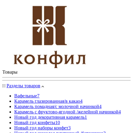
Товары
Разделы товаров
Вафельные
7
Карамель глазированная/в какао
4
Карамель помадная/с молочной начинкой
4
Карамель с фруктово-ягодной /желейной начинкой
4
Новый год декоративная карамель
1
Новый год конфеты
10
Новый год наборы конфет
3