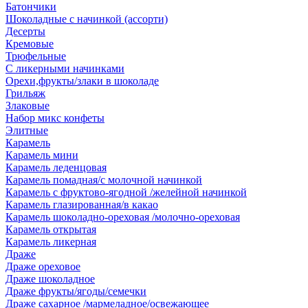
Батончики
Шоколадные с начинкой (ассорти)
Десерты
Кремовые
Трюфельные
С ликерными начинками
Орехи,фрукты/злаки в шоколаде
Грильяж
Злаковые
Набор микс конфеты
Элитные
Карамель
Карамель мини
Карамель леденцовая
Карамель помадная/с молочной начинкой
Карамель с фруктово-ягодной /желейной начинкой
Карамель глазированная/в какао
Карамель шоколадно-ореховая /молочно-ореховая
Карамель открытая
Карамель ликерная
Драже
Драже ореховое
Драже шоколадное
Драже фрукты/ягоды/семечки
Драже сахарное /мармеладное/освежающее