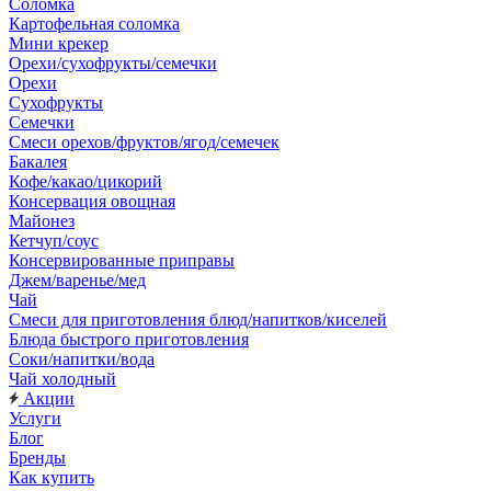
Соломка
Картофельная соломка
Мини крекер
Орехи/сухофрукты/семечки
Орехи
Сухофрукты
Семечки
Смеси орехов/фруктов/ягод/семечек
Бакалея
Кофе/какао/цикорий
Консервация овощная
Майонез
Кетчуп/соус
Консервированные приправы
Джем/варенье/мед
Чай
Смеси для приготовления блюд/напитков/киселей
Блюда быстрого приготовления
Соки/напитки/вода
Чай холодный
Акции
Услуги
Блог
Бренды
Как купить