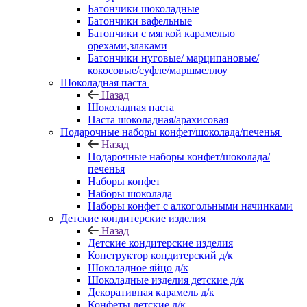
Батончики шоколадные
Батончики вафельные
Батончики с мягкой карамелью
орехами,злаками
Батончики нуговые/ марципановые/
кокосовые/суфле/маршмеллоу
Шоколадная паста
Назад
Шоколадная паста
Паста шоколадная/арахисовая
Подарочные наборы конфет/шоколада/печенья
Назад
Подарочные наборы конфет/шоколада/
печенья
Наборы конфет
Наборы шоколада
Наборы конфет с алкогольными начинками
Детские кондитерские изделия
Назад
Детские кондитерские изделия
Конструктор кондитерский д/к
Шоколадное яйцо д/к
Шоколадные изделия детские д/к
Декоративная карамель д/к
Конфеты детские д/к