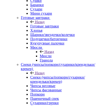
Сушки
Баранки
Сухари
Мини сухари
Готовые завтраки
Назад
Готовые завтраки
Хлопья
Шарики/звездочки/колечки
Подушечки/батончики
Кукурузные палочки
Мюсли
Назад
Мюсли
Гранола
Снеки (чипсы/попкорн/сухарики/крендельки/
крекер)
Назад
Снеки (чипсы/попкорн/сухарики/
крендельки/крекер)
Чипсы весовые
Чипсы фасованные
Попкорн
Пшеничный снек
Сухарики/гренки