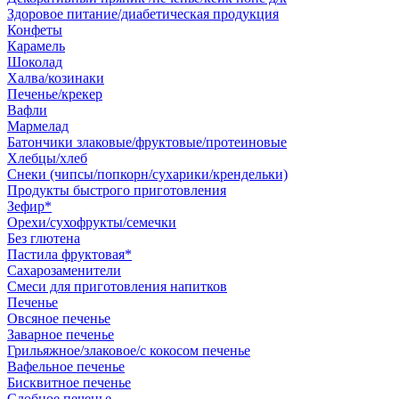
Здоровое питание/диабетическая продукция
Конфеты
Карамель
Шоколад
Халва/козинаки
Печенье/крекер
Вафли
Мармелад
Батончики злаковые/фруктовые/протеиновые
Хлебцы/хлеб
Снеки (чипсы/попкорн/сухарики/крендельки)
Продукты быстрого приготовления
Зефир*
Орехи/сухофрукты/семечки
Без глютена
Пастила фруктовая*
Сахарозаменители
Смеси для приготовления напитков
Печенье
Овсяное печенье
Заварное печенье
Грильяжное/злаковое/с кокосом печенье
Вафельное печенье
Бисквитное печенье
Сдобное печенье