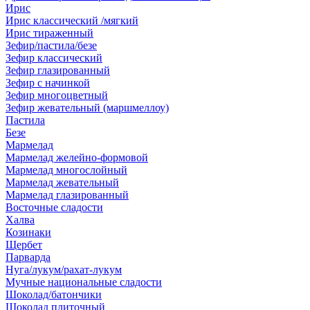
Ирис
Ирис классический /мягкий
Ирис тираженный
Зефир/пастила/безе
Зефир классический
Зефир глазированный
Зефир с начинкой
Зефир многоцветный
Зефир жевательный (маршмеллоу)
Пастила
Безе
Мармелад
Мармелад желейно-формовой
Мармелад многослойный
Мармелад жевательный
Мармелад глазированный
Восточные сладости
Халва
Козинаки
Щербет
Парварда
Нуга/лукум/рахат-лукум
Мучные национальные сладости
Шоколад/батончики
Шоколад плиточный