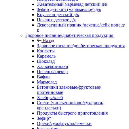
Жевательный мармелад детский д/к
Зефир детский (маршмеллоу) д/к
Круассан детский д/к
Печенье детское д/к
Декоративный пряник /печенье/кейк попс д/
к
Здоровое питание/диабетическая продукция
Назад
Здоровое питание/диабетическая продукция
Конфеты
Карамель
Шоколад
Халва/козинаки
Печенье/крекер
Вафли
Мармелад
Батончики злаковые/фруктовые/
протеиновые
Хлебцы/хлеб
Снеки (чипсы/попкорн/сухарики/
крендельки)
Продукты быстрого приготовления
Зефир*
Орехи/сухофрукты/семечки
Без глютена