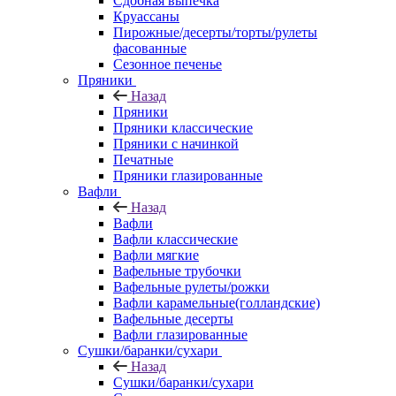
Сдобная выпечка
Круассаны
Пирожные/десерты/торты/рулеты
фасованные
Сезонное печенье
Пряники
Назад
Пряники
Пряники классические
Пряники с начинкой
Печатные
Пряники глазированные
Вафли
Назад
Вафли
Вафли классические
Вафли мягкие
Вафельные трубочки
Вафельные рулеты/рожки
Вафли карамельные(голландские)
Вафельные десерты
Вафли глазированные
Сушки/баранки/сухари
Назад
Сушки/баранки/сухари