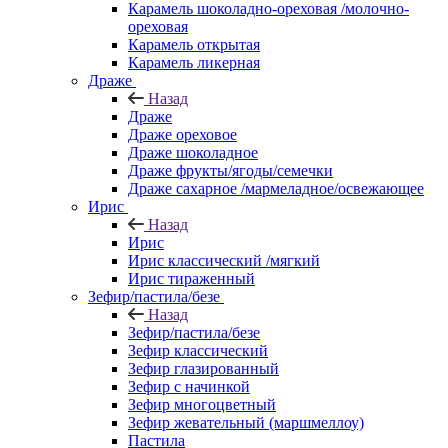
Карамель шоколадно-ореховая /молочно-
ореховая
Карамель открытая
Карамель ликерная
Драже
Назад
Драже
Драже ореховое
Драже шоколадное
Драже фрукты/ягоды/семечки
Драже сахарное /мармеладное/освежающее
Ирис
Назад
Ирис
Ирис классический /мягкий
Ирис тираженный
Зефир/пастила/безе
Назад
Зефир/пастила/безе
Зефир классический
Зефир глазированный
Зефир с начинкой
Зефир многоцветный
Зефир жевательный (маршмеллоу)
Пастила