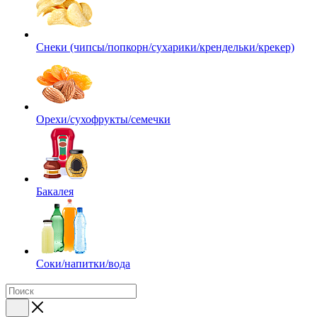
Снеки (чипсы/попкорн/сухарики/крендельки/крекер)
Орехи/сухофрукты/семечки
Бакалея
Соки/напитки/вода