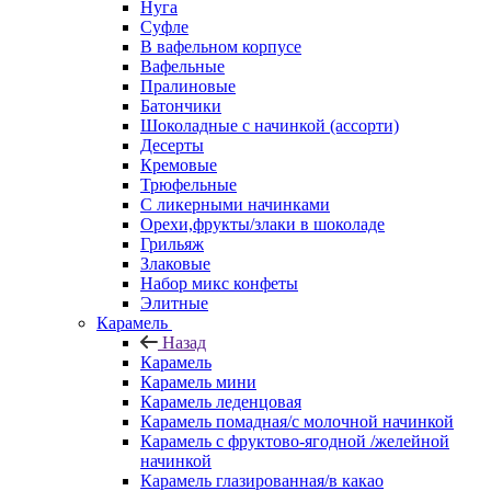
Нуга
Суфле
В вафельном корпусе
Вафельные
Пралиновые
Батончики
Шоколадные с начинкой (ассорти)
Десерты
Кремовые
Трюфельные
С ликерными начинками
Орехи,фрукты/злаки в шоколаде
Грильяж
Злаковые
Набор микс конфеты
Элитные
Карамель
Назад
Карамель
Карамель мини
Карамель леденцовая
Карамель помадная/с молочной начинкой
Карамель с фруктово-ягодной /желейной
начинкой
Карамель глазированная/в какао