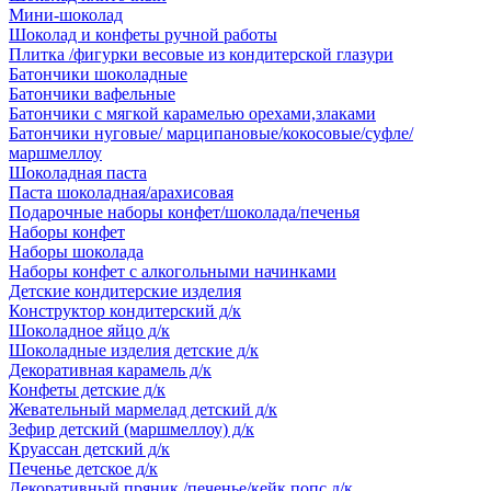
Мини-шоколад
Шоколад и конфеты ручной работы
Плитка /фигурки весовые из кондитерской глазури
Батончики шоколадные
Батончики вафельные
Батончики с мягкой карамелью орехами,злаками
Батончики нуговые/ марципановые/кокосовые/суфле/
маршмеллоу
Шоколадная паста
Паста шоколадная/арахисовая
Подарочные наборы конфет/шоколада/печенья
Наборы конфет
Наборы шоколада
Наборы конфет с алкогольными начинками
Детские кондитерские изделия
Конструктор кондитерский д/к
Шоколадное яйцо д/к
Шоколадные изделия детские д/к
Декоративная карамель д/к
Конфеты детские д/к
Жевательный мармелад детский д/к
Зефир детский (маршмеллоу) д/к
Круассан детский д/к
Печенье детское д/к
Декоративный пряник /печенье/кейк попс д/к