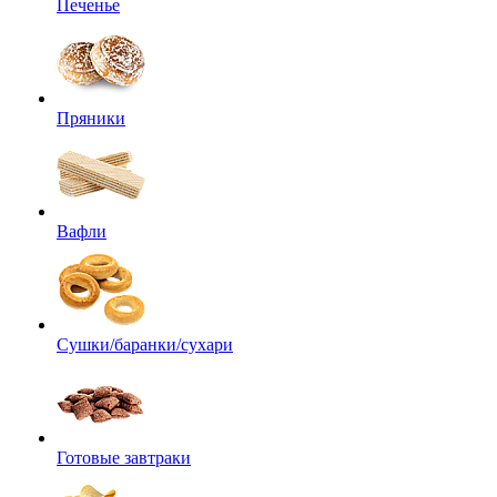
Печенье
Пряники
Вафли
Сушки/баранки/сухари
Готовые завтраки