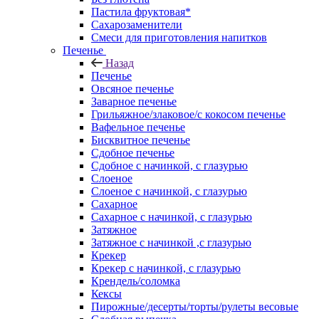
Пастила фруктовая*
Сахарозаменители
Смеси для приготовления напитков
Печенье
Назад
Печенье
Овсяное печенье
Заварное печенье
Грильяжное/злаковое/с кокосом печенье
Вафельное печенье
Бисквитное печенье
Сдобное печенье
Сдобное с начинкой, с глазурью
Слоеное
Слоеное с начинкой, с глазурью
Сахарное
Сахарное с начинкой, с глазурью
Затяжное
Затяжное с начинкой ,с глазурью
Крекер
Крекер с начинкой, с глазурью
Крендель/соломка
Кексы
Пирожные/десерты/торты/рулеты весовые