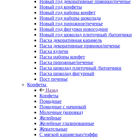
Новый год декоративные пряники/печенье
Новый год конфеты
Новый год наборы конфет
Новый год наборы шоколада
Новый год пирожное/печенье
Новый год фигурки новогодние
Новый год шоколад плиточный /батончики
Пасха декоративная карамель
Пасха декоративные пряники/печенье
Пасха куличи
Пасха наборы конфет
Пасха пирожные/печенье
Пасха шоколад плиточный /батончики
Пасха шоколад фигурный
Пост печенье
Конфеты
Назад
Конфеты
Помадные
Помадные с начинкой
Молочные (коровка)
Желейные
Желейные глазированные
Жевательные
С мягкой карамелью/тоффи