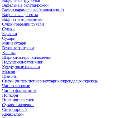
Вафельные трубочки
Вафельные рулеты/рожки
Вафли карамельные(голландские)
Вафельные десерты
Вафли глазированные
Сушки/баранки/сухари
Сушки
Баранки
Сухари
Мини сухари
Готовые завтраки
Хлопья
Шарики/звездочки/колечки
Подушечки/батончики
Кукурузные палочки
Мюсли
Гранола
Снеки (чипсы/попкорн/сухарики/крендельки/крекер)
Чипсы весовые
Чипсы фасованные
Попкорн
Пшеничный снек
Сухарики/гренки
Снек сырный
Крендельки