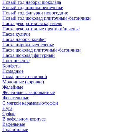
Новый год наборы шоколада
Новый год пирожное/печенье
Новый год фигурки новогодние
Новый год шоколад плиточный /батончики
Пасха декоративная карамель
Пасха декоративные пряники/печенье
Пасха куличи
Пасха наборы конфет
Пасха пирожные/печенье
Пасха шоколад плиточный /батончики
Пасха шоколад фигурный
Пост печенье
Конфеты
Помадные
Помадные с начинкой
Молочные (коровка)
Желейные
Желейные глазированные
Жевательные
С мягкой карамелью/тоффи
Нуга
Суфле
В вафельном корпусе
Вафельные
Пралиновые