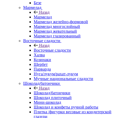
Безе
Мармелад
Назад
Мармелад
Мармелад желейно-формовой
Мармелад многослойный
Мармелад жевательный
Мармелад глазированный
Восточные сладости
Назад
Восточные сладости
Халва
Козинаки
Щербет
Парварда
Нуга/лукум/рахат-лукум
Мучные национальные сладости
Шоколад/батончики
Назад
Шоколад/батончики
Шоколад плиточный
Мини-шоколад
Шоколад и конфеты ручной работы
Плитка /фигурки весовые из кондитерской
глазури