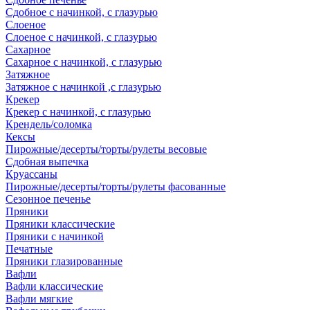
Сдобное с начинкой, с глазурью
Слоеное
Слоеное с начинкой, с глазурью
Сахарное
Сахарное с начинкой, с глазурью
Затяжное
Затяжное с начинкой ,с глазурью
Крекер
Крекер с начинкой, с глазурью
Крендель/соломка
Кексы
Пирожные/десерты/торты/рулеты весовые
Сдобная выпечка
Круассаны
Пирожные/десерты/торты/рулеты фасованные
Сезонное печенье
Пряники
Пряники классические
Пряники с начинкой
Печатные
Пряники глазированные
Вафли
Вафли классические
Вафли мягкие