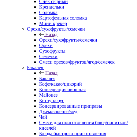
Снек сырный
Крендельки
Соломка
Картофельная соломка
Мини крекер
Орехи/сухофрукты/семечки
Назад
Орехи/сухофрукты/семечки
Орехи
Сухофрукты
Семечки
Смеси орехов/фруктов/ягод/семечек
Бакалея
Назад
Бакалея
Кофе/какао/цикорий
Консервация овощная
Майонез
Кетчуп/соус
Консервированные приправы
Джем/варенье/мед
Чай
Смеси для приготовления блюд/напитков/
киселей
Блюда быстрого приготовления