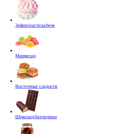
Зефир/пастила/безе
Мармелад
Восточные сладости
Шоколад/батончики