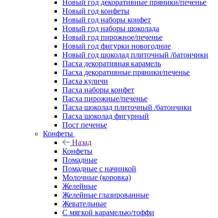
Новый год декоративные пряники/печенье
Новый год конфеты
Новый год наборы конфет
Новый год наборы шоколада
Новый год пирожное/печенье
Новый год фигурки новогодние
Новый год шоколад плиточный /батончики
Пасха декоративная карамель
Пасха декоративные пряники/печенье
Пасха куличи
Пасха наборы конфет
Пасха пирожные/печенье
Пасха шоколад плиточный /батончики
Пасха шоколад фигурный
Пост печенье
Конфеты
Назад
Конфеты
Помадные
Помадные с начинкой
Молочные (коровка)
Желейные
Желейные глазированные
Жевательные
С мягкой карамелью/тоффи