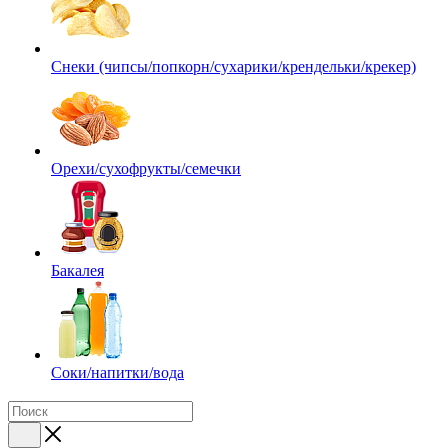
Снеки (чипсы/попкорн/сухарики/крендельки/крекер)
Орехи/сухофрукты/семечки
Бакалея
Соки/напитки/вода