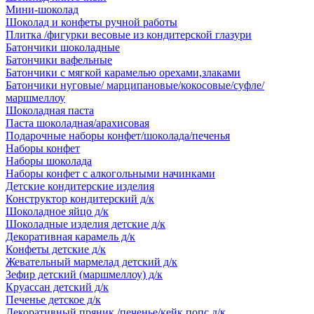
Мини-шоколад
Шоколад и конфеты ручной работы
Плитка /фигурки весовые из кондитерской глазури
Батончики шоколадные
Батончики вафельные
Батончики с мягкой карамелью орехами,злаками
Батончики нуговые/ марципановые/кокосовые/суфле/
маршмеллоу
Шоколадная паста
Паста шоколадная/арахисовая
Подарочные наборы конфет/шоколада/печенья
Наборы конфет
Наборы шоколада
Наборы конфет с алкогольными начинками
Детские кондитерские изделия
Конструктор кондитерский д/к
Шоколадное яйцо д/к
Шоколадные изделия детские д/к
Декоративная карамель д/к
Конфеты детские д/к
Жевательный мармелад детский д/к
Зефир детский (маршмеллоу) д/к
Круассан детский д/к
Печенье детское д/к
Декоративный пряник /печенье/кейк попс д/к