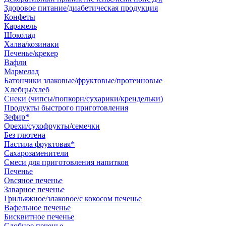
Здоровое питание/диабетическая продукция
Конфеты
Карамель
Шоколад
Халва/козинаки
Печенье/крекер
Вафли
Мармелад
Батончики злаковые/фруктовые/протеиновые
Хлебцы/хлеб
Снеки (чипсы/попкорн/сухарики/крендельки)
Продукты быстрого приготовления
Зефир*
Орехи/сухофрукты/семечки
Без глютена
Пастила фруктовая*
Сахарозаменители
Смеси для приготовления напитков
Печенье
Овсяное печенье
Заварное печенье
Грильяжное/злаковое/с кокосом печенье
Вафельное печенье
Бисквитное печенье
Сдобное печенье