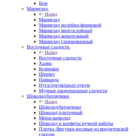
Безе
Мармелад
Назад
Мармелад
Мармелад желейно-формовой
Мармелад многослойный
Мармелад жевательный
Мармелад глазированный
Восточные сладости
Назад
Восточные сладости
Халва
Козинаки
Щербет
Парварда
Нуга/лукум/рахат-лукум
Мучные национальные сладости
Шоколад/батончики
Назад
Шоколад/батончики
Шоколад плиточный
Мини-шоколад
Шоколад и конфеты ручной работы
Плитка /фигурки весовые из кондитерской
глазури