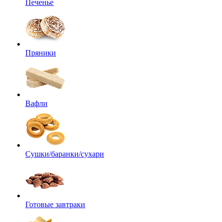
Печенье
Пряники
Вафли
Сушки/баранки/сухари
Готовые завтраки