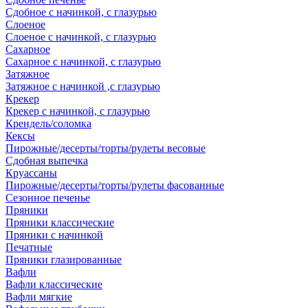
Сдобное с начинкой, с глазурью
Слоеное
Слоеное с начинкой, с глазурью
Сахарное
Сахарное с начинкой, с глазурью
Затяжное
Затяжное с начинкой ,с глазурью
Крекер
Крекер с начинкой, с глазурью
Крендель/соломка
Кексы
Пирожные/десерты/торты/рулеты весовые
Сдобная выпечка
Круассаны
Пирожные/десерты/торты/рулеты фасованные
Сезонное печенье
Пряники
Пряники классические
Пряники с начинкой
Печатные
Пряники глазированные
Вафли
Вафли классические
Вафли мягкие