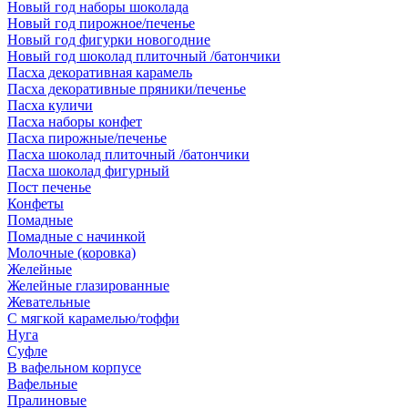
Новый год наборы шоколада
Новый год пирожное/печенье
Новый год фигурки новогодние
Новый год шоколад плиточный /батончики
Пасха декоративная карамель
Пасха декоративные пряники/печенье
Пасха куличи
Пасха наборы конфет
Пасха пирожные/печенье
Пасха шоколад плиточный /батончики
Пасха шоколад фигурный
Пост печенье
Конфеты
Помадные
Помадные с начинкой
Молочные (коровка)
Желейные
Желейные глазированные
Жевательные
С мягкой карамелью/тоффи
Нуга
Суфле
В вафельном корпусе
Вафельные
Пралиновые