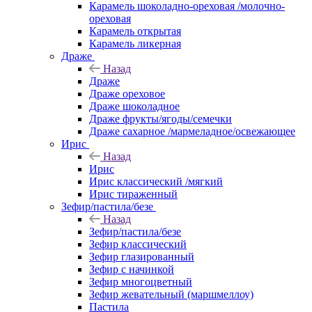
Карамель шоколадно-ореховая /молочно-
ореховая
Карамель открытая
Карамель ликерная
Драже
Назад
Драже
Драже ореховое
Драже шоколадное
Драже фрукты/ягоды/семечки
Драже сахарное /мармеладное/освежающее
Ирис
Назад
Ирис
Ирис классический /мягкий
Ирис тираженный
Зефир/пастила/безе
Назад
Зефир/пастила/безе
Зефир классический
Зефир глазированный
Зефир с начинкой
Зефир многоцветный
Зефир жевательный (маршмеллоу)
Пастила