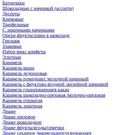
Батончики
Шоколадные с начинкой (ассорти)
Десерты
Кремовые
Трюфельные
С ликерными начинками
Орехи,фрукты/злаки в шоколаде
Грильяж
Злаковые
Набор микс конфеты
Элитные
Карамель
Карамель мини
Карамель леденцовая
Карамель помадная/с молочной начинкой
Карамель с фруктово-ягодной /желейной начинкой
Карамель глазированная/в какао
Карамель шоколадно-ореховая /молочно-ореховая
Карамель открытая
Карамель ликерная
Драже
Драже ореховое
Драже шоколадное
Драже фрукты/ягоды/семечки
Драже сахарное /мармеладное/освежающее