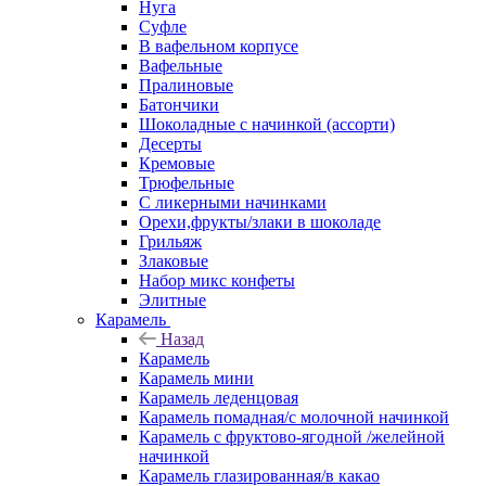
Нуга
Суфле
В вафельном корпусе
Вафельные
Пралиновые
Батончики
Шоколадные с начинкой (ассорти)
Десерты
Кремовые
Трюфельные
С ликерными начинками
Орехи,фрукты/злаки в шоколаде
Грильяж
Злаковые
Набор микс конфеты
Элитные
Карамель
Назад
Карамель
Карамель мини
Карамель леденцовая
Карамель помадная/с молочной начинкой
Карамель с фруктово-ягодной /желейной
начинкой
Карамель глазированная/в какао