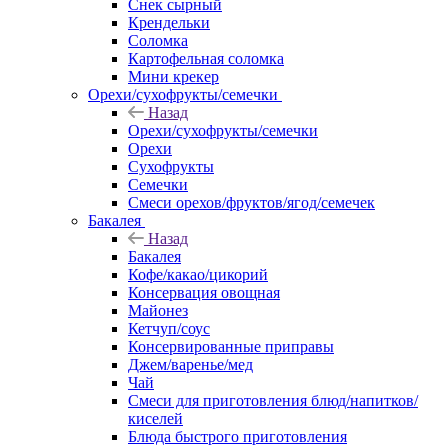
Снек сырный
Крендельки
Соломка
Картофельная соломка
Мини крекер
Орехи/сухофрукты/семечки
Назад
Орехи/сухофрукты/семечки
Орехи
Сухофрукты
Семечки
Смеси орехов/фруктов/ягод/семечек
Бакалея
Назад
Бакалея
Кофе/какао/цикорий
Консервация овощная
Майонез
Кетчуп/соус
Консервированные приправы
Джем/варенье/мед
Чай
Смеси для приготовления блюд/напитков/
киселей
Блюда быстрого приготовления