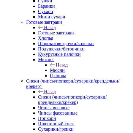
Сушки
Баранки
Сухари
Мини сухари
Готовые завтраки
Назад
Готовые завтраки
Хлопья
Шарики/звездочки/колечки
Подушечки/батончики
Кукурузные палочки
Мюсли
Назад
Мюсли
Гранола
Снеки (чипсы/попкорн/сухарики/крендельки/
крекер)
Назад
Снеки (чипсы/попкорн/сухарики/
крендельки/крекер)
Чипсы весовые
Чипсы фасованные
Попкорн
Пшеничный снек
Сухарики/гренки