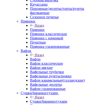
Сдобная выпечка
Круассаны
Пирожные/десерты/торты/рулеты
фасованные
Сезонное печенье
Пряники
Назад
Пряники
Пряники классические
Пряники с начинкой
Печатные
Пряники глазированные
Вафли
Назад
Вафли
Вафли классические
Вафли мягкие
Вафельные трубочки
Вафельные рулеты/рожки
Вафли карамельные(голландские)
Вафельные десерты
Вафли глазированные
Сушки/баранки/сухари
Назад
Сушки/баранки/сухари