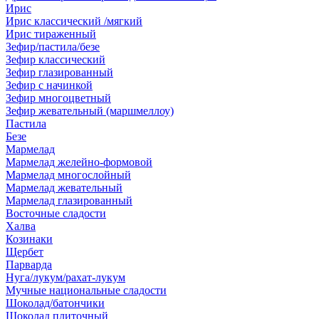
Ирис
Ирис классический /мягкий
Ирис тираженный
Зефир/пастила/безе
Зефир классический
Зефир глазированный
Зефир с начинкой
Зефир многоцветный
Зефир жевательный (маршмеллоу)
Пастила
Безе
Мармелад
Мармелад желейно-формовой
Мармелад многослойный
Мармелад жевательный
Мармелад глазированный
Восточные сладости
Халва
Козинаки
Щербет
Парварда
Нуга/лукум/рахат-лукум
Мучные национальные сладости
Шоколад/батончики
Шоколад плиточный