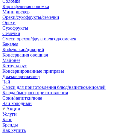
Соломка
Картофельная соломка
Мини крекер
Орехи/сухофрукты/семечки
Орехи
Сухофрукты
Семечки
Смеси орехов/фруктов/ягод/семечек
Бакалея
Кофе/какао/цикорий
Консервация овощная
Майонез
Кетчуп/соус
Консервированные приправы
Джем/варенье/мед
Чай
Смеси для приготовления блюд/напитков/киселей
Блюда быстрого приготовления
Соки/напитки/вода
Чай холодный
Акции
Услуги
Блог
Бренды
Как купить