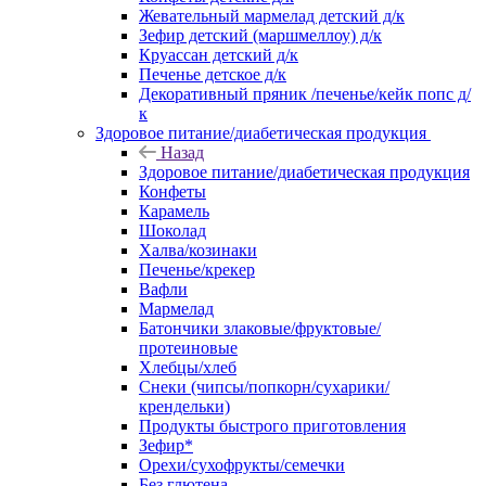
Жевательный мармелад детский д/к
Зефир детский (маршмеллоу) д/к
Круассан детский д/к
Печенье детское д/к
Декоративный пряник /печенье/кейк попс д/
к
Здоровое питание/диабетическая продукция
Назад
Здоровое питание/диабетическая продукция
Конфеты
Карамель
Шоколад
Халва/козинаки
Печенье/крекер
Вафли
Мармелад
Батончики злаковые/фруктовые/
протеиновые
Хлебцы/хлеб
Снеки (чипсы/попкорн/сухарики/
крендельки)
Продукты быстрого приготовления
Зефир*
Орехи/сухофрукты/семечки
Без глютена