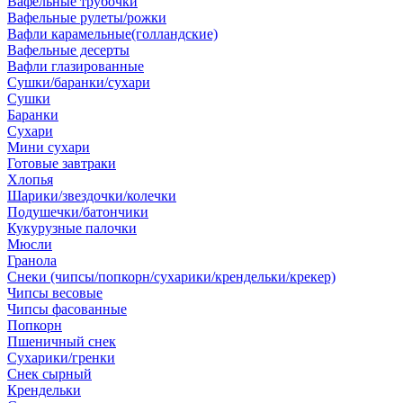
Вафельные трубочки
Вафельные рулеты/рожки
Вафли карамельные(голландские)
Вафельные десерты
Вафли глазированные
Сушки/баранки/сухари
Сушки
Баранки
Сухари
Мини сухари
Готовые завтраки
Хлопья
Шарики/звездочки/колечки
Подушечки/батончики
Кукурузные палочки
Мюсли
Гранола
Снеки (чипсы/попкорн/сухарики/крендельки/крекер)
Чипсы весовые
Чипсы фасованные
Попкорн
Пшеничный снек
Сухарики/гренки
Снек сырный
Крендельки