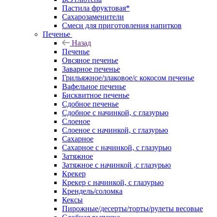
Пастила фруктовая*
Сахарозаменители
Смеси для приготовления напитков
Печенье
Назад
Печенье
Овсяное печенье
Заварное печенье
Грильяжное/злаковое/с кокосом печенье
Вафельное печенье
Бисквитное печенье
Сдобное печенье
Сдобное с начинкой, с глазурью
Слоеное
Слоеное с начинкой, с глазурью
Сахарное
Сахарное с начинкой, с глазурью
Затяжное
Затяжное с начинкой ,с глазурью
Крекер
Крекер с начинкой, с глазурью
Крендель/соломка
Кексы
Пирожные/десерты/торты/рулеты весовые