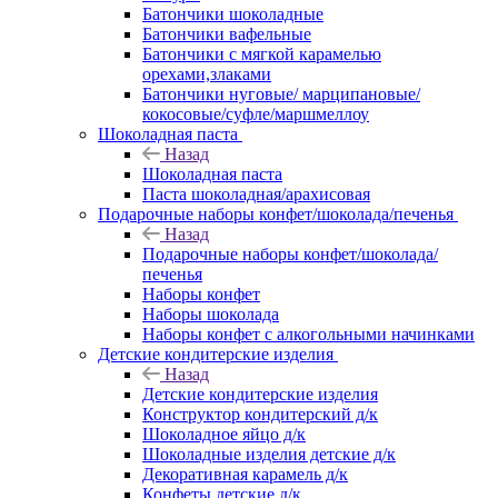
Батончики шоколадные
Батончики вафельные
Батончики с мягкой карамелью
орехами,злаками
Батончики нуговые/ марципановые/
кокосовые/суфле/маршмеллоу
Шоколадная паста
Назад
Шоколадная паста
Паста шоколадная/арахисовая
Подарочные наборы конфет/шоколада/печенья
Назад
Подарочные наборы конфет/шоколада/
печенья
Наборы конфет
Наборы шоколада
Наборы конфет с алкогольными начинками
Детские кондитерские изделия
Назад
Детские кондитерские изделия
Конструктор кондитерский д/к
Шоколадное яйцо д/к
Шоколадные изделия детские д/к
Декоративная карамель д/к
Конфеты детские д/к