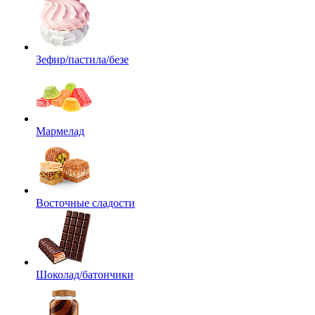
Зефир/пастила/безе
Мармелад
Восточные сладости
Шоколад/батончики