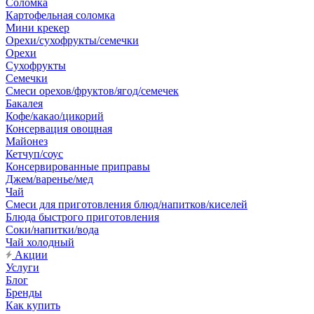
Соломка
Картофельная соломка
Мини крекер
Орехи/сухофрукты/семечки
Орехи
Сухофрукты
Семечки
Смеси орехов/фруктов/ягод/семечек
Бакалея
Кофе/какао/цикорий
Консервация овощная
Майонез
Кетчуп/соус
Консервированные приправы
Джем/варенье/мед
Чай
Смеси для приготовления блюд/напитков/киселей
Блюда быстрого приготовления
Соки/напитки/вода
Чай холодный
Акции
Услуги
Блог
Бренды
Как купить