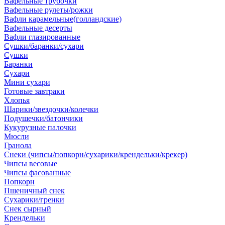
Вафельные трубочки
Вафельные рулеты/рожки
Вафли карамельные(голландские)
Вафельные десерты
Вафли глазированные
Сушки/баранки/сухари
Сушки
Баранки
Сухари
Мини сухари
Готовые завтраки
Хлопья
Шарики/звездочки/колечки
Подушечки/батончики
Кукурузные палочки
Мюсли
Гранола
Снеки (чипсы/попкорн/сухарики/крендельки/крекер)
Чипсы весовые
Чипсы фасованные
Попкорн
Пшеничный снек
Сухарики/гренки
Снек сырный
Крендельки