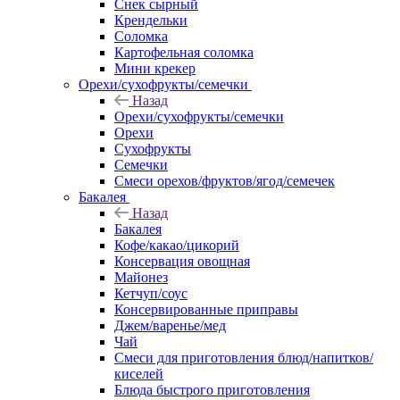
Снек сырный
Крендельки
Соломка
Картофельная соломка
Мини крекер
Орехи/сухофрукты/семечки
Назад
Орехи/сухофрукты/семечки
Орехи
Сухофрукты
Семечки
Смеси орехов/фруктов/ягод/семечек
Бакалея
Назад
Бакалея
Кофе/какао/цикорий
Консервация овощная
Майонез
Кетчуп/соус
Консервированные приправы
Джем/варенье/мед
Чай
Смеси для приготовления блюд/напитков/
киселей
Блюда быстрого приготовления