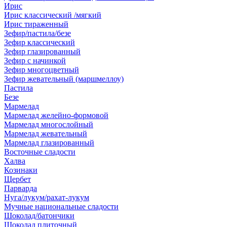
Ирис
Ирис классический /мягкий
Ирис тираженный
Зефир/пастила/безе
Зефир классический
Зефир глазированный
Зефир с начинкой
Зефир многоцветный
Зефир жевательный (маршмеллоу)
Пастила
Безе
Мармелад
Мармелад желейно-формовой
Мармелад многослойный
Мармелад жевательный
Мармелад глазированный
Восточные сладости
Халва
Козинаки
Щербет
Парварда
Нуга/лукум/рахат-лукум
Мучные национальные сладости
Шоколад/батончики
Шоколад плиточный