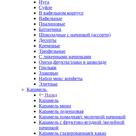
Нуга
Суфле
В вафельном корпусе
Вафельные
Пралиновые
Батончики
Шоколадные с начинкой (ассорти)
Десерты
Кремовые
Трюфельные
С ликерными начинками
Орехи,фрукты/злаки в шоколаде
Грильяж
Злаковые
Набор микс конфеты
Элитные
Карамель
Назад
Карамель
Карамель мини
Карамель леденцовая
Карамель помадная/с молочной начинкой
Карамель с фруктово-ягодной /желейной
начинкой
Карамель глазированная/в какао