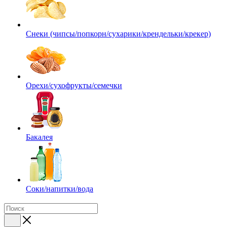
Снеки (чипсы/попкорн/сухарики/крендельки/крекер)
Орехи/сухофрукты/семечки
Бакалея
Соки/напитки/вода