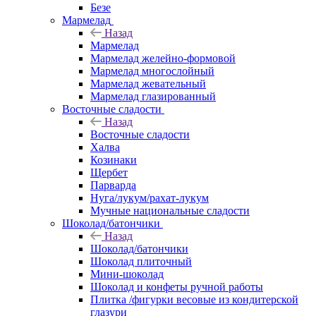
Безе
Мармелад
Назад
Мармелад
Мармелад желейно-формовой
Мармелад многослойный
Мармелад жевательный
Мармелад глазированный
Восточные сладости
Назад
Восточные сладости
Халва
Козинаки
Щербет
Парварда
Нуга/лукум/рахат-лукум
Мучные национальные сладости
Шоколад/батончики
Назад
Шоколад/батончики
Шоколад плиточный
Мини-шоколад
Шоколад и конфеты ручной работы
Плитка /фигурки весовые из кондитерской
глазури