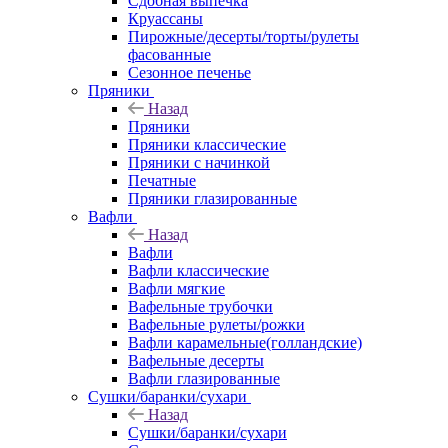
Сдобная выпечка
Круассаны
Пирожные/десерты/торты/рулеты
фасованные
Сезонное печенье
Пряники
Назад
Пряники
Пряники классические
Пряники с начинкой
Печатные
Пряники глазированные
Вафли
Назад
Вафли
Вафли классические
Вафли мягкие
Вафельные трубочки
Вафельные рулеты/рожки
Вафли карамельные(голландские)
Вафельные десерты
Вафли глазированные
Сушки/баранки/сухари
Назад
Сушки/баранки/сухари