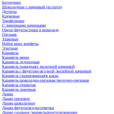
Батончики
Шоколадные с начинкой (ассорти)
Десерты
Кремовые
Трюфельные
С ликерными начинками
Орехи,фрукты/злаки в шоколаде
Грильяж
Злаковые
Набор микс конфеты
Элитные
Карамель
Карамель мини
Карамель леденцовая
Карамель помадная/с молочной начинкой
Карамель с фруктово-ягодной /желейной начинкой
Карамель глазированная/в какао
Карамель шоколадно-ореховая /молочно-ореховая
Карамель открытая
Карамель ликерная
Драже
Драже ореховое
Драже шоколадное
Драже фрукты/ягоды/семечки
Драже сахарное /мармеладное/освежающее