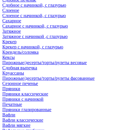
Сдобное с начинкой, с глазурью
Слоеное
Слоеное с начинкой, с глазурью
Сахарное
Сахарное с начинкой, с глазурью
Затяжное
Затяжное с начинкой ,с глазурью
Крекер
Крекер с начинкой, с глазурью
Крендель/соломка
Кексы
Пирожные/десерты/торты/рулеты весовые
Сдобная выпечка
Круассаны
Пирожные/десерты/торты/рулеты фасованные
Сезонное печенье
Пряники
Пряники классические
Пряники с начинкой
Печатные
Пряники глазированные
Вафли
Вафли классические
Вафли мягкие