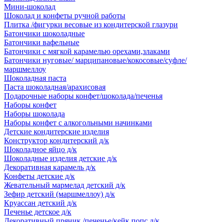
Мини-шоколад
Шоколад и конфеты ручной работы
Плитка /фигурки весовые из кондитерской глазури
Батончики шоколадные
Батончики вафельные
Батончики с мягкой карамелью орехами,злаками
Батончики нуговые/ марципановые/кокосовые/суфле/
маршмеллоу
Шоколадная паста
Паста шоколадная/арахисовая
Подарочные наборы конфет/шоколада/печенья
Наборы конфет
Наборы шоколада
Наборы конфет с алкогольными начинками
Детские кондитерские изделия
Конструктор кондитерский д/к
Шоколадное яйцо д/к
Шоколадные изделия детские д/к
Декоративная карамель д/к
Конфеты детские д/к
Жевательный мармелад детский д/к
Зефир детский (маршмеллоу) д/к
Круассан детский д/к
Печенье детское д/к
Декоративный пряник /печенье/кейк попс д/к