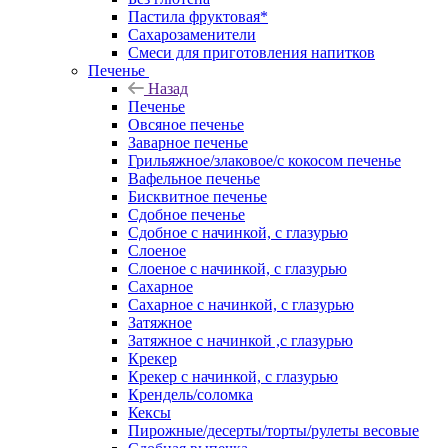
Пастила фруктовая*
Сахарозаменители
Смеси для приготовления напитков
Печенье
Назад
Печенье
Овсяное печенье
Заварное печенье
Грильяжное/злаковое/с кокосом печенье
Вафельное печенье
Бисквитное печенье
Сдобное печенье
Сдобное с начинкой, с глазурью
Слоеное
Слоеное с начинкой, с глазурью
Сахарное
Сахарное с начинкой, с глазурью
Затяжное
Затяжное с начинкой ,с глазурью
Крекер
Крекер с начинкой, с глазурью
Крендель/соломка
Кексы
Пирожные/десерты/торты/рулеты весовые