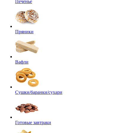
Печенье
Пряники
Вафли
Сушки/баранки/сухари
Готовые завтраки