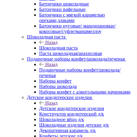
Батончики шоколадные
Батончики вафельные
Батончики с мягкой карамелью
орехами,злаками
Батончики нуговые/ марципановые/
кокосовые/суфле/маршмеллоу
Шоколадная паста
Назад
Шоколадная паста
Паста шоколадная/арахисовая
Подарочные наборы конфет/шоколада/печенья
Назад
Подарочные наборы конфет/шоколада/
печенья
Наборы конфет
Наборы шоколада
Наборы конфет с алкогольными начинками
Детские кондитерские изделия
Назад
Детские кондитерские изделия
Конструктор кондитерский д/к
Шоколадное яйцо д/к
Шоколадные изделия детские д/к
Декоративная карамель д/к
Конфеты детские д/к