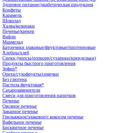
Здоровое питание/диабетическая продукция
Конфеты
Карамель
Шоколад
Халва/козинаки
Печенье/крекер
Вафли
Мармелад
Батончики злаковые/фруктовые/протеиновые
Хлебцы/хлеб
Снеки (чипсы/попкорн/сухарики/крендельки)
Продукты быстрого приготовления
Зефир*
Орехи/сухофрукты/семечки
Без глютена
Пастила фруктовая*
Сахарозаменители
Смеси для приготовления напитков
Печенье
Овсяное печенье
Заварное печенье
Грильяжное/злаковое/с кокосом печенье
Вафельное печенье
Бисквитное печенье
Сдобное печенье