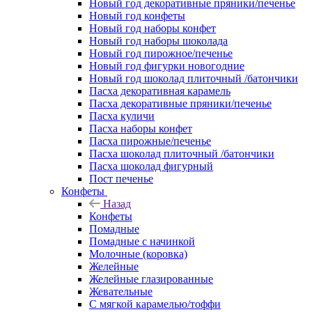
Новый год декоративные пряники/печенье
Новый год конфеты
Новый год наборы конфет
Новый год наборы шоколада
Новый год пирожное/печенье
Новый год фигурки новогодние
Новый год шоколад плиточный /батончики
Пасха декоративная карамель
Пасха декоративные пряники/печенье
Пасха куличи
Пасха наборы конфет
Пасха пирожные/печенье
Пасха шоколад плиточный /батончики
Пасха шоколад фигурный
Пост печенье
Конфеты
Назад
Конфеты
Помадные
Помадные с начинкой
Молочные (коровка)
Желейные
Желейные глазированные
Жевательные
С мягкой карамелью/тоффи