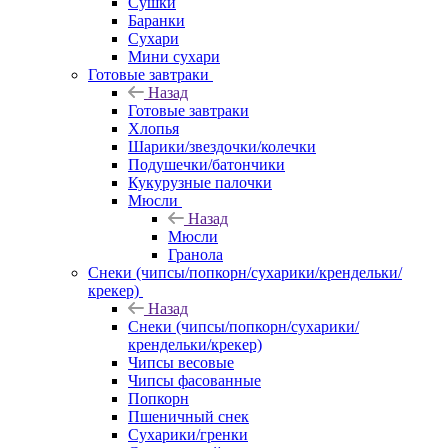
Сушки
Баранки
Сухари
Мини сухари
Готовые завтраки
Назад
Готовые завтраки
Хлопья
Шарики/звездочки/колечки
Подушечки/батончики
Кукурузные палочки
Мюсли
Назад
Мюсли
Гранола
Снеки (чипсы/попкорн/сухарики/крендельки/
крекер)
Назад
Снеки (чипсы/попкорн/сухарики/
крендельки/крекер)
Чипсы весовые
Чипсы фасованные
Попкорн
Пшеничный снек
Сухарики/гренки