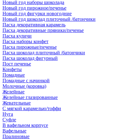
Новый год наборы шоколада
Новый год пирожное/печенье
Новый год фигурки новогодние
Новый год шоколад плиточный /батончики
Пасха декоративная карамель
Пасха декоративные пряники/печенье
Пасха куличи
Пасха наборы конфет
Пасха пирожные/печенье
Пасха шоколад плиточный /батончики
Пасха шоколад фигурный
Пост печенье
Конфеты
Помадные
Помадные с начинкой
Молочные (коровка)
Желейные
Желейные глазированные
Жевательные
С мягкой карамелью/тоффи
Нуга
Суфле
В вафельном корпусе
Вафельные
Пралиновые