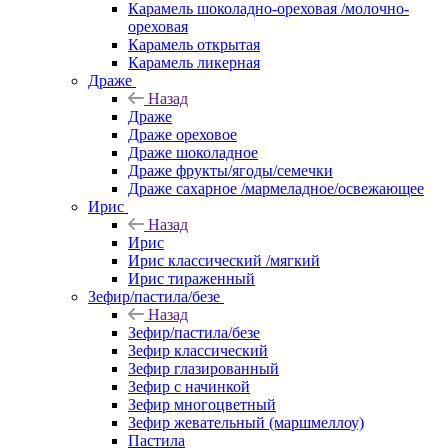
Карамель шоколадно-ореховая /молочно-
ореховая
Карамель открытая
Карамель ликерная
Драже
Назад
Драже
Драже ореховое
Драже шоколадное
Драже фрукты/ягоды/семечки
Драже сахарное /мармеладное/освежающее
Ирис
Назад
Ирис
Ирис классический /мягкий
Ирис тираженный
Зефир/пастила/безе
Назад
Зефир/пастила/безе
Зефир классический
Зефир глазированный
Зефир с начинкой
Зефир многоцветный
Зефир жевательный (маршмеллоу)
Пастила