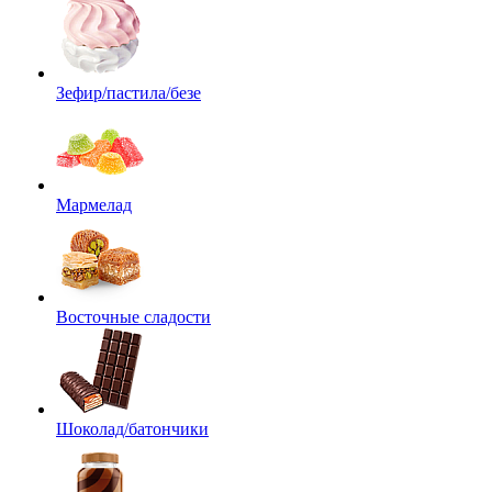
Зефир/пастила/безе
Мармелад
Восточные сладости
Шоколад/батончики