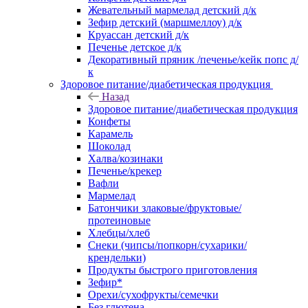
Жевательный мармелад детский д/к
Зефир детский (маршмеллоу) д/к
Круассан детский д/к
Печенье детское д/к
Декоративный пряник /печенье/кейк попс д/
к
Здоровое питание/диабетическая продукция
Назад
Здоровое питание/диабетическая продукция
Конфеты
Карамель
Шоколад
Халва/козинаки
Печенье/крекер
Вафли
Мармелад
Батончики злаковые/фруктовые/
протеиновые
Хлебцы/хлеб
Снеки (чипсы/попкорн/сухарики/
крендельки)
Продукты быстрого приготовления
Зефир*
Орехи/сухофрукты/семечки
Без глютена