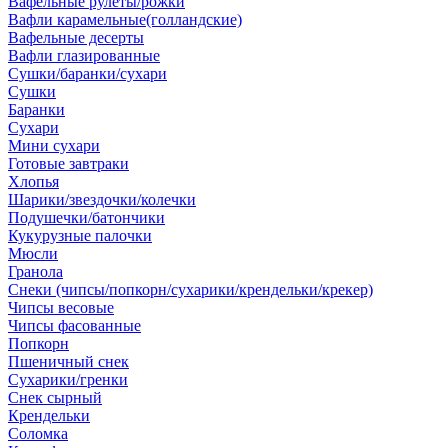
Вафельные рулеты/рожки
Вафли карамельные(голландские)
Вафельные десерты
Вафли глазированные
Сушки/баранки/сухари
Сушки
Баранки
Сухари
Мини сухари
Готовые завтраки
Хлопья
Шарики/звездочки/колечки
Подушечки/батончики
Кукурузные палочки
Мюсли
Гранола
Снеки (чипсы/попкорн/сухарики/крендельки/крекер)
Чипсы весовые
Чипсы фасованные
Попкорн
Пшеничный снек
Сухарики/гренки
Снек сырный
Крендельки
Соломка