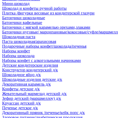
Мини-шоколад
Шоколад и конфеты ручной работы
Плитка /фигурки весовые из кондитерской глазури
Батончики шоколадные
Батончики вафельные
Батончики с мягкой карамелью орехами,злаками
Батончики нуговые/ марципановые/кокосовые/суфле/маршмелл
Шоколадная паста
Паста шоколадная/арахисовая
Подарочные наборы конфет/шоколада/печенья
Наборы конфет
Наборы шоколада
Наборы конфет с алкогольными начинками
Детские кондитерские изделия
Конструктор кондитерский д/к
Шоколадное яйцо д/к
Шоколадные изделия детские д/к
Декоративная карамель д/к
Конфеты детские д/к
Жевательный мармелад детский д/к
Зефир детский (маршмеллоу) д/к
Круассан детский д/к
Печенье детское д/к
Декоративный пряник /печенье/кейк попс д/к
Здоровое питание/диабетическая продукция