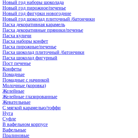
Новый год наборы шоколада
Новый год пирожное/печенье
Новый год фигурки новогодние
Новый год шоколад плиточный /батончики
Пасха декоративная карамель
Пасха декоративные пряники/печенье
Пасха куличи
Пасха наборы конфет
Пасха пирожные/печенье
Пасха шоколад плиточный /батончики
Пасха шоколад фигурный
Пост печенье
Конфеты
Помадные
Помадные с начинкой
Молочные (коровка)
Желейные
Желейные глазированные
Жевательные
С мягкой карамелью/тоффи
Нуга
Суфле
В вафельном корпусе
Вафельные
Пралиновые