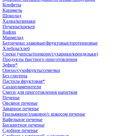
Конфеты
Карамель
Шоколад
Халва/козинаки
Печенье/крекер
Вафли
Мармелад
Батончики злаковые/фруктовые/протеиновые
Хлебцы/хлеб
Снеки (чипсы/попкорн/сухарики/крендельки)
Продукты быстрого приготовления
Зефир*
Орехи/сухофрукты/семечки
Без глютена
Пастила фруктовая*
Сахарозаменители
Смеси для приготовления напитков
Печенье
Овсяное печенье
Заварное печенье
Грильяжное/злаковое/с кокосом печенье
Вафельное печенье
Бисквитное печенье
Сдобное печенье
Сдобное с начинкой, с глазурью