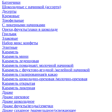
Батончики
Шоколадные с начинкой (ассорти)
Десерты
Кремовые
Трюфельные
С ликерными начинками
Орехи,фрукты/злаки в шоколаде
Грильяж
Злаковые
Набор микс конфеты
Элитные
Карамель
Карамель мини
Карамель леденцовая
Карамель помадная/с молочной начинкой
Карамель с фруктово-ягодной /желейной начинкой
Карамель глазированная/в какао
Карамель шоколадно-ореховая /молочно-ореховая
Карамель открытая
Карамель ликерная
Драже
Драже ореховое
Драже шоколадное
Драже фрукты/ягоды/семечки
Драже сахарное /мармеладное/освежающее