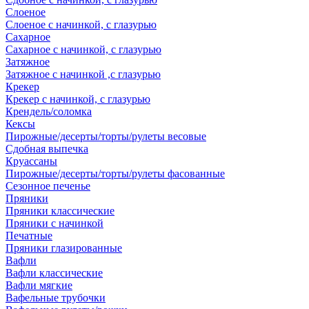
Слоеное
Слоеное с начинкой, с глазурью
Сахарное
Сахарное с начинкой, с глазурью
Затяжное
Затяжное с начинкой ,с глазурью
Крекер
Крекер с начинкой, с глазурью
Крендель/соломка
Кексы
Пирожные/десерты/торты/рулеты весовые
Сдобная выпечка
Круассаны
Пирожные/десерты/торты/рулеты фасованные
Сезонное печенье
Пряники
Пряники классические
Пряники с начинкой
Печатные
Пряники глазированные
Вафли
Вафли классические
Вафли мягкие
Вафельные трубочки