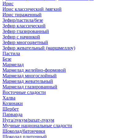
Ирис
Ирис классический /мягкий
Ирис тираженный
Зефир/пастила/безе
Зефир классический
Зефир глазированный
Зефир с начинкой
Зефир многоцветный
Зефир жевательный (маршмеллоу)
Пастила
Безе
Мармелад
Мармелад желейно-формовой
Мармелад многослойный
Мармелад жевательный
Мармелад глазированный
Восточные сладости
Халва
Козинаки
Щербет
Парварда
Нуга/лукум/рахат-лукум
Мучные национальные сладости
Шоколад/батончики
Шоколад плиточный