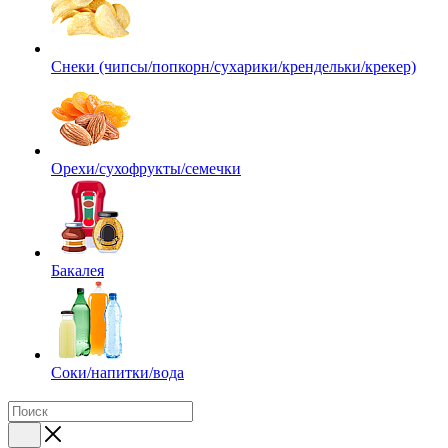
Снеки (чипсы/попкорн/сухарики/крендельки/крекер)
Орехи/сухофрукты/семечки
Бакалея
Соки/напитки/вода