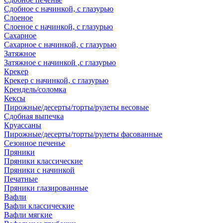
Сдобное с начинкой, с глазурью
Слоеное
Слоеное с начинкой, с глазурью
Сахарное
Сахарное с начинкой, с глазурью
Затяжное
Затяжное с начинкой ,с глазурью
Крекер
Крекер с начинкой, с глазурью
Крендель/соломка
Кексы
Пирожные/десерты/торты/рулеты весовые
Сдобная выпечка
Круассаны
Пирожные/десерты/торты/рулеты фасованные
Сезонное печенье
Пряники
Пряники классические
Пряники с начинкой
Печатные
Пряники глазированные
Вафли
Вафли классические
Вафли мягкие