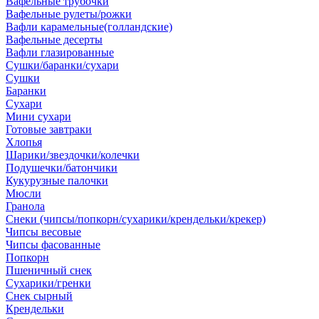
Вафельные трубочки
Вафельные рулеты/рожки
Вафли карамельные(голландские)
Вафельные десерты
Вафли глазированные
Сушки/баранки/сухари
Сушки
Баранки
Сухари
Мини сухари
Готовые завтраки
Хлопья
Шарики/звездочки/колечки
Подушечки/батончики
Кукурузные палочки
Мюсли
Гранола
Снеки (чипсы/попкорн/сухарики/крендельки/крекер)
Чипсы весовые
Чипсы фасованные
Попкорн
Пшеничный снек
Сухарики/гренки
Снек сырный
Крендельки