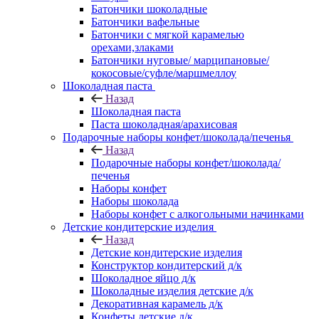
Батончики шоколадные
Батончики вафельные
Батончики с мягкой карамелью
орехами,злаками
Батончики нуговые/ марципановые/
кокосовые/суфле/маршмеллоу
Шоколадная паста
Назад
Шоколадная паста
Паста шоколадная/арахисовая
Подарочные наборы конфет/шоколада/печенья
Назад
Подарочные наборы конфет/шоколада/
печенья
Наборы конфет
Наборы шоколада
Наборы конфет с алкогольными начинками
Детские кондитерские изделия
Назад
Детские кондитерские изделия
Конструктор кондитерский д/к
Шоколадное яйцо д/к
Шоколадные изделия детские д/к
Декоративная карамель д/к
Конфеты детские д/к