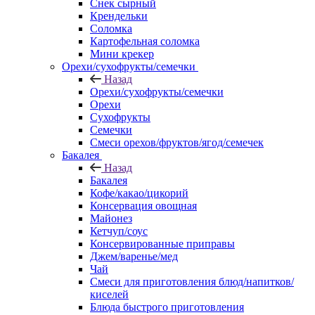
Снек сырный
Крендельки
Соломка
Картофельная соломка
Мини крекер
Орехи/сухофрукты/семечки
Назад
Орехи/сухофрукты/семечки
Орехи
Сухофрукты
Семечки
Смеси орехов/фруктов/ягод/семечек
Бакалея
Назад
Бакалея
Кофе/какао/цикорий
Консервация овощная
Майонез
Кетчуп/соус
Консервированные приправы
Джем/варенье/мед
Чай
Смеси для приготовления блюд/напитков/
киселей
Блюда быстрого приготовления