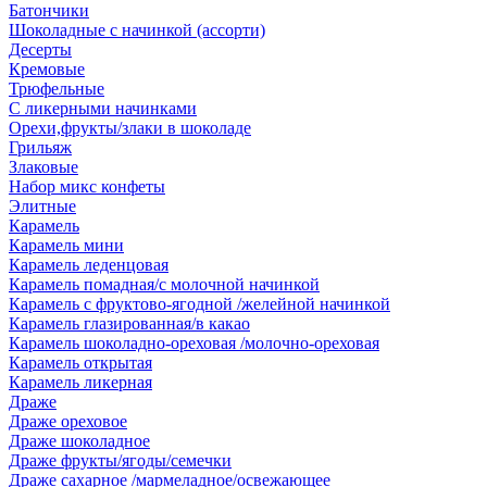
Батончики
Шоколадные с начинкой (ассорти)
Десерты
Кремовые
Трюфельные
С ликерными начинками
Орехи,фрукты/злаки в шоколаде
Грильяж
Злаковые
Набор микс конфеты
Элитные
Карамель
Карамель мини
Карамель леденцовая
Карамель помадная/с молочной начинкой
Карамель с фруктово-ягодной /желейной начинкой
Карамель глазированная/в какао
Карамель шоколадно-ореховая /молочно-ореховая
Карамель открытая
Карамель ликерная
Драже
Драже ореховое
Драже шоколадное
Драже фрукты/ягоды/семечки
Драже сахарное /мармеладное/освежающее