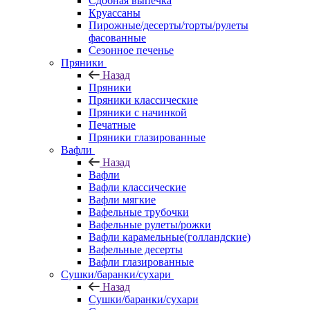
Сдобная выпечка
Круассаны
Пирожные/десерты/торты/рулеты
фасованные
Сезонное печенье
Пряники
Назад
Пряники
Пряники классические
Пряники с начинкой
Печатные
Пряники глазированные
Вафли
Назад
Вафли
Вафли классические
Вафли мягкие
Вафельные трубочки
Вафельные рулеты/рожки
Вафли карамельные(голландские)
Вафельные десерты
Вафли глазированные
Сушки/баранки/сухари
Назад
Сушки/баранки/сухари