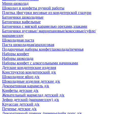
Мини-шоколад
Шоколад и конфеты ручной работы
Плитка /фигурки весовые из кондитерской глазури
Батончики шоколадные
Батончики вафельные
Батончики с мягкой карамелью орехами,злаками
Батончики нуговые/ марципановые/кокосовые/суфле/
маршмеллоу
Шоколадная паста
Паста шоколадная/арахисовая
Подарочные наборы конфет/шоколада/печенья
Наборы конфет
Наборы шоколада
Наборы конфет с алкогольными начинками
Детские кондитерские изделия
Конструктор кондитерский д/к
Шоколадное яйцо д/к
Шоколадные изделия детские д/к
Декоративная карамель д/к
Конфеты детские д/к
Жевательный мармелад детский д/к
Зефир детский (маршмеллоу) д/к
Круассан детский д/к
Печенье детское д/к
Декоративный пряник /печенье/кейк попс д/к