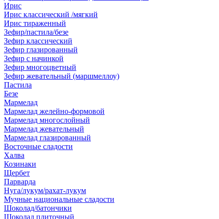
Ирис
Ирис классический /мягкий
Ирис тираженный
Зефир/пастила/безе
Зефир классический
Зефир глазированный
Зефир с начинкой
Зефир многоцветный
Зефир жевательный (маршмеллоу)
Пастила
Безе
Мармелад
Мармелад желейно-формовой
Мармелад многослойный
Мармелад жевательный
Мармелад глазированный
Восточные сладости
Халва
Козинаки
Щербет
Парварда
Нуга/лукум/рахат-лукум
Мучные национальные сладости
Шоколад/батончики
Шоколад плиточный