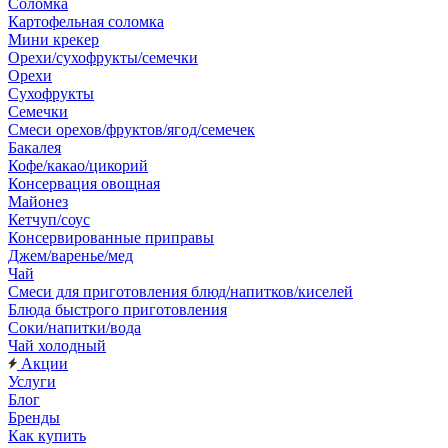
Соломка
Картофельная соломка
Мини крекер
Орехи/сухофрукты/семечки
Орехи
Сухофрукты
Семечки
Смеси орехов/фруктов/ягод/семечек
Бакалея
Кофе/какао/цикорий
Консервация овощная
Майонез
Кетчуп/соус
Консервированные приправы
Джем/варенье/мед
Чай
Смеси для приготовления блюд/напитков/киселей
Блюда быстрого приготовления
Соки/напитки/вода
Чай холодный
Акции
Услуги
Блог
Бренды
Как купить