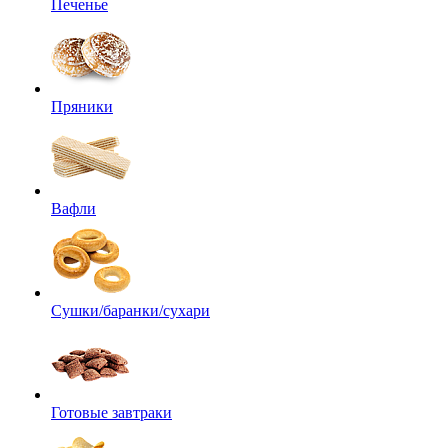
Печенье
Пряники
Вафли
Сушки/баранки/сухари
Готовые завтраки