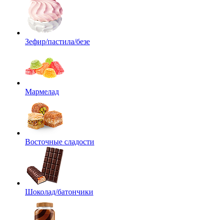
Зефир/пастила/безе
Мармелад
Восточные сладости
Шоколад/батончики