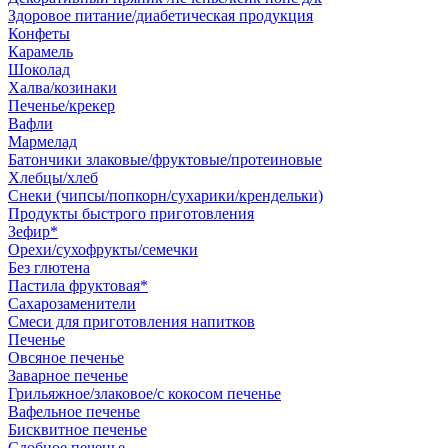
Здоровое питание/диабетическая продукция
Конфеты
Карамель
Шоколад
Халва/козинаки
Печенье/крекер
Вафли
Мармелад
Батончики злаковые/фруктовые/протеиновые
Хлебцы/хлеб
Снеки (чипсы/попкорн/сухарики/крендельки)
Продукты быстрого приготовления
Зефир*
Орехи/сухофрукты/семечки
Без глютена
Пастила фруктовая*
Сахарозаменители
Смеси для приготовления напитков
Печенье
Овсяное печенье
Заварное печенье
Грильяжное/злаковое/с кокосом печенье
Вафельное печенье
Бисквитное печенье
Сдобное печенье