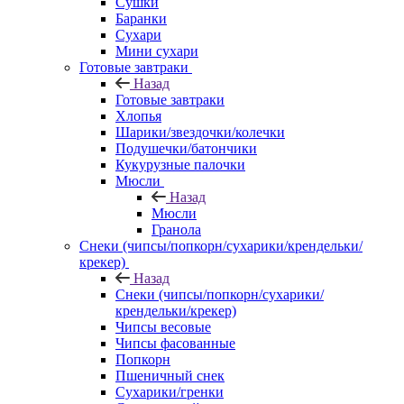
Сушки
Баранки
Сухари
Мини сухари
Готовые завтраки
Назад
Готовые завтраки
Хлопья
Шарики/звездочки/колечки
Подушечки/батончики
Кукурузные палочки
Мюсли
Назад
Мюсли
Гранола
Снеки (чипсы/попкорн/сухарики/крендельки/
крекер)
Назад
Снеки (чипсы/попкорн/сухарики/
крендельки/крекер)
Чипсы весовые
Чипсы фасованные
Попкорн
Пшеничный снек
Сухарики/гренки