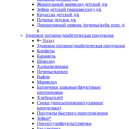
Жевательный мармелад детский д/к
Зефир детский (маршмеллоу) д/к
Круассан детский д/к
Печенье детское д/к
Декоративный пряник /печенье/кейк попс д/
к
Здоровое питание/диабетическая продукция
Назад
Здоровое питание/диабетическая продукция
Конфеты
Карамель
Шоколад
Халва/козинаки
Печенье/крекер
Вафли
Мармелад
Батончики злаковые/фруктовые/
протеиновые
Хлебцы/хлеб
Снеки (чипсы/попкорн/сухарики/
крендельки)
Продукты быстрого приготовления
Зефир*
Орехи/сухофрукты/семечки
Без глютена