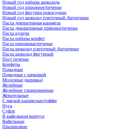
Новый год наборы шоколада
Новый год пирожное/печенье
Новый год фигурки новогодние
Новый год шоколад плиточный /батончики
Пасха декоративная карамель
Пасха декоративные пряники/печенье
Пасха куличи
Пасха наборы конфет
Пасха пирожные/печенье
Пасха шоколад плиточный /батончики
Пасха шоколад фигурный
Пост печенье
Конфеты
Помадные
Помадные с начинкой
Молочные (коровка)
Желейные
Желейные глазированные
Жевательные
С мягкой карамелью/тоффи
Нуга
Суфле
В вафельном корпусе
Вафельные
Пралиновые