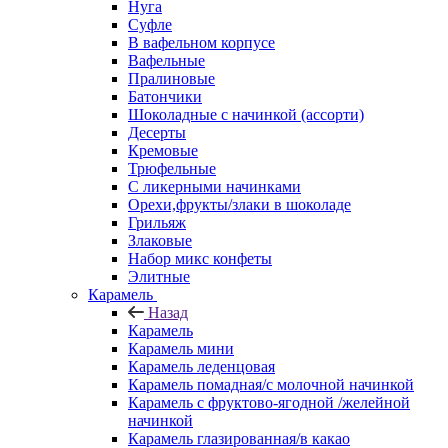
Нуга
Суфле
В вафельном корпусе
Вафельные
Пралиновые
Батончики
Шоколадные с начинкой (ассорти)
Десерты
Кремовые
Трюфельные
С ликерными начинками
Орехи,фрукты/злаки в шоколаде
Грильяж
Злаковые
Набор микс конфеты
Элитные
Карамель
Назад
Карамель
Карамель мини
Карамель леденцовая
Карамель помадная/с молочной начинкой
Карамель с фруктово-ягодной /желейной
начинкой
Карамель глазированная/в какао