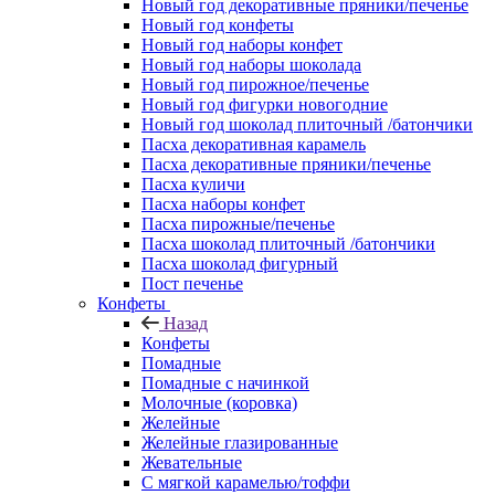
Новый год декоративные пряники/печенье
Новый год конфеты
Новый год наборы конфет
Новый год наборы шоколада
Новый год пирожное/печенье
Новый год фигурки новогодние
Новый год шоколад плиточный /батончики
Пасха декоративная карамель
Пасха декоративные пряники/печенье
Пасха куличи
Пасха наборы конфет
Пасха пирожные/печенье
Пасха шоколад плиточный /батончики
Пасха шоколад фигурный
Пост печенье
Конфеты
Назад
Конфеты
Помадные
Помадные с начинкой
Молочные (коровка)
Желейные
Желейные глазированные
Жевательные
С мягкой карамелью/тоффи