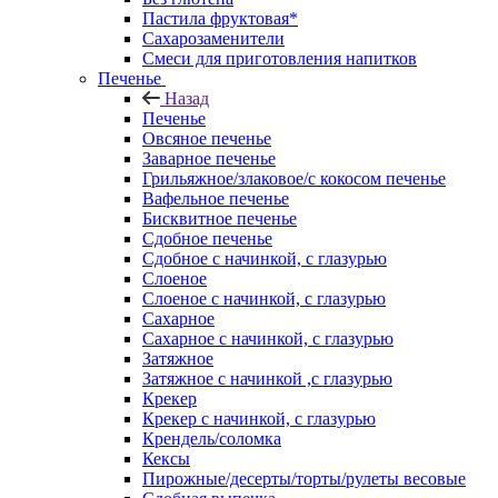
Пастила фруктовая*
Сахарозаменители
Смеси для приготовления напитков
Печенье
Назад
Печенье
Овсяное печенье
Заварное печенье
Грильяжное/злаковое/с кокосом печенье
Вафельное печенье
Бисквитное печенье
Сдобное печенье
Сдобное с начинкой, с глазурью
Слоеное
Слоеное с начинкой, с глазурью
Сахарное
Сахарное с начинкой, с глазурью
Затяжное
Затяжное с начинкой ,с глазурью
Крекер
Крекер с начинкой, с глазурью
Крендель/соломка
Кексы
Пирожные/десерты/торты/рулеты весовые