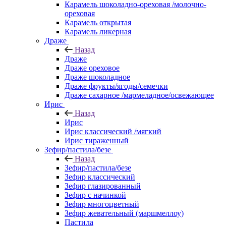
Карамель шоколадно-ореховая /молочно-
ореховая
Карамель открытая
Карамель ликерная
Драже
Назад
Драже
Драже ореховое
Драже шоколадное
Драже фрукты/ягоды/семечки
Драже сахарное /мармеладное/освежающее
Ирис
Назад
Ирис
Ирис классический /мягкий
Ирис тираженный
Зефир/пастила/безе
Назад
Зефир/пастила/безе
Зефир классический
Зефир глазированный
Зефир с начинкой
Зефир многоцветный
Зефир жевательный (маршмеллоу)
Пастила