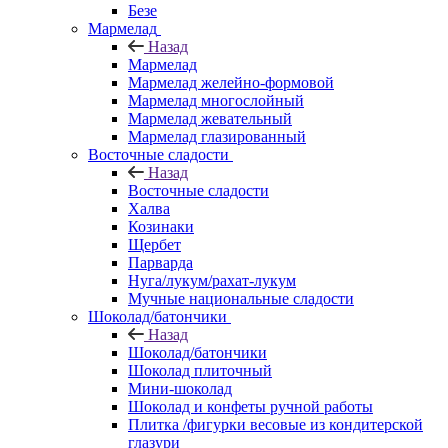
Безе
Мармелад
Назад
Мармелад
Мармелад желейно-формовой
Мармелад многослойный
Мармелад жевательный
Мармелад глазированный
Восточные сладости
Назад
Восточные сладости
Халва
Козинаки
Щербет
Парварда
Нуга/лукум/рахат-лукум
Мучные национальные сладости
Шоколад/батончики
Назад
Шоколад/батончики
Шоколад плиточный
Мини-шоколад
Шоколад и конфеты ручной работы
Плитка /фигурки весовые из кондитерской
глазури