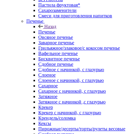
Пастила фруктовая*
Сахарозаменители
Смеси для приготовления напитков
Печенье
Назад
Печенье
Овсяное печенье
Заварное печенье
Грильяжное/злаковое/с кокосом печенье
Вафельное печенье
Бисквитное печенье
Сдобное печенье
Сдобное с начинкой, с глазурью
Слоеное
Слоеное с начинкой, с глазурью
Сахарное
Сахарное с начинкой, с глазурью
Затяжное
Затяжное с начинкой ,с глазурью
Крекер
Крекер с начинкой, с глазурью
Крендель/соломка
Кексы
Пирожные/десерты/торты/рулеты весовые