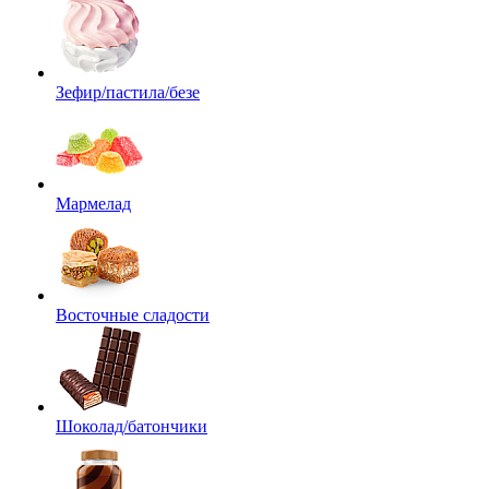
Зефир/пастила/безе
Мармелад
Восточные сладости
Шоколад/батончики