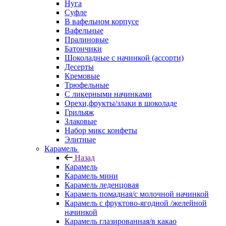
Нуга
Суфле
В вафельном корпусе
Вафельные
Пралиновые
Батончики
Шоколадные с начинкой (ассорти)
Десерты
Кремовые
Трюфельные
С ликерными начинками
Орехи,фрукты/злаки в шоколаде
Грильяж
Злаковые
Набор микс конфеты
Элитные
Карамель
Назад
Карамель
Карамель мини
Карамель леденцовая
Карамель помадная/с молочной начинкой
Карамель с фруктово-ягодной /желейной
начинкой
Карамель глазированная/в какао