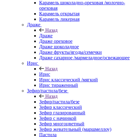
Карамель шоколадно-ореховая /молочно-
ореховая
Карамель открытая
Карамель ликерная
Драже
Назад
Драже
Драже ореховое
Драже шоколадное
Драже фрукты/ягоды/семечки
Драже сахарное /мармеладное/освежающее
Ирис
Назад
Ирис
Ирис классический /мягкий
Ирис тираженный
Зефир/пастила/безе
Назад
Зефир/пастила/безе
Зефир классический
Зефир глазированный
Зефир с начинкой
Зефир многоцветный
Зефир жевательный (маршмеллоу)
Пастила