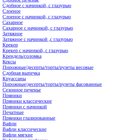
Сдобное с начинкой, с глазурью
Слоеное
Слоеное с начинкой, с глазурью
Сахарное
Сахарное с начинкой, с глазурью
Затяжное
Затяжное с начинкой ,с глазурью
Крекер
Крекер с начинкой, с глазурью
Крендель/соломка
Кексы
Пирожные/десерты/торты/рулеты весовые
Сдобная выпечка
Круассаны
Пирожные/десерты/торты/рулеты фасованные
Сезонное печенье
Пряники
Пряники классические
Пряники с начинкой
Печатные
Пряники глазированные
Вафли
Вафли классические
Вафли мягкие