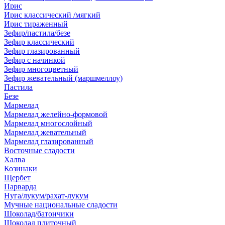
Ирис
Ирис классический /мягкий
Ирис тираженный
Зефир/пастила/безе
Зефир классический
Зефир глазированный
Зефир с начинкой
Зефир многоцветный
Зефир жевательный (маршмеллоу)
Пастила
Безе
Мармелад
Мармелад желейно-формовой
Мармелад многослойный
Мармелад жевательный
Мармелад глазированный
Восточные сладости
Халва
Козинаки
Щербет
Парварда
Нуга/лукум/рахат-лукум
Мучные национальные сладости
Шоколад/батончики
Шоколад плиточный