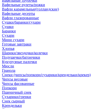
Вафельные трубочки
Вафельные рулеты/рожки
Вафли карамельные(голландские)
Вафельные десерты
Вафли глазированные
Сушки/баранки/сухари
Сушки
Баранки
Сухари
Мини сухари
Готовые завтраки
Хлопья
Шарики/звездочки/колечки
Подушечки/батончики
Кукурузные палочки
Мюсли
Гранола
Снеки (чипсы/попкорн/сухарики/крендельки/крекер)
Чипсы весовые
Чипсы фасованные
Попкорн
Пшеничный снек
Сухарики/гренки
Снек сырный
Крендельки