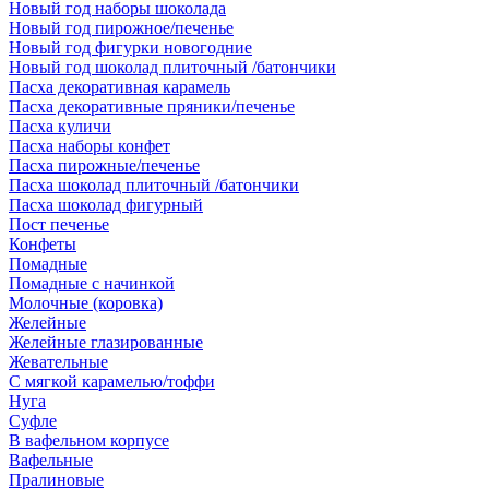
Новый год наборы шоколада
Новый год пирожное/печенье
Новый год фигурки новогодние
Новый год шоколад плиточный /батончики
Пасха декоративная карамель
Пасха декоративные пряники/печенье
Пасха куличи
Пасха наборы конфет
Пасха пирожные/печенье
Пасха шоколад плиточный /батончики
Пасха шоколад фигурный
Пост печенье
Конфеты
Помадные
Помадные с начинкой
Молочные (коровка)
Желейные
Желейные глазированные
Жевательные
С мягкой карамелью/тоффи
Нуга
Суфле
В вафельном корпусе
Вафельные
Пралиновые