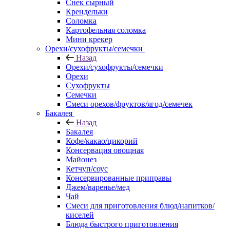
Снек сырный
Крендельки
Соломка
Картофельная соломка
Мини крекер
Орехи/сухофрукты/семечки
Назад
Орехи/сухофрукты/семечки
Орехи
Сухофрукты
Семечки
Смеси орехов/фруктов/ягод/семечек
Бакалея
Назад
Бакалея
Кофе/какао/цикорий
Консервация овощная
Майонез
Кетчуп/соус
Консервированные приправы
Джем/варенье/мед
Чай
Смеси для приготовления блюд/напитков/
киселей
Блюда быстрого приготовления