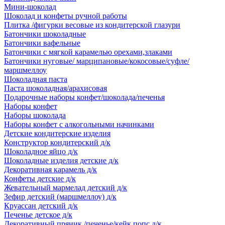
Мини-шоколад
Шоколад и конфеты ручной работы
Плитка /фигурки весовые из кондитерской глазури
Батончики шоколадные
Батончики вафельные
Батончики с мягкой карамелью орехами,злаками
Батончики нуговые/ марципановые/кокосовые/суфле/
маршмеллоу
Шоколадная паста
Паста шоколадная/арахисовая
Подарочные наборы конфет/шоколада/печенья
Наборы конфет
Наборы шоколада
Наборы конфет с алкогольными начинками
Детские кондитерские изделия
Конструктор кондитерский д/к
Шоколадное яйцо д/к
Шоколадные изделия детские д/к
Декоративная карамель д/к
Конфеты детские д/к
Жевательный мармелад детский д/к
Зефир детский (маршмеллоу) д/к
Круассан детский д/к
Печенье детское д/к
Декоративный пряник /печенье/кейк попс д/к