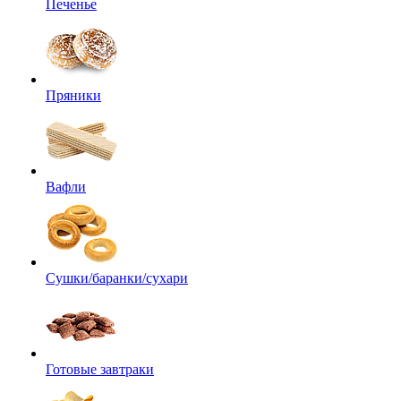
Печенье
Пряники
Вафли
Сушки/баранки/сухари
Готовые завтраки