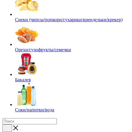
Снеки (чипсы/попкорн/сухарики/крендельки/крекер)
Орехи/сухофрукты/семечки
Бакалея
Соки/напитки/вода