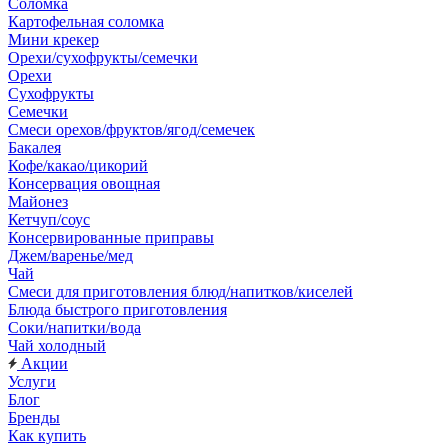
Соломка
Картофельная соломка
Мини крекер
Орехи/сухофрукты/семечки
Орехи
Сухофрукты
Семечки
Смеси орехов/фруктов/ягод/семечек
Бакалея
Кофе/какао/цикорий
Консервация овощная
Майонез
Кетчуп/соус
Консервированные приправы
Джем/варенье/мед
Чай
Смеси для приготовления блюд/напитков/киселей
Блюда быстрого приготовления
Соки/напитки/вода
Чай холодный
Акции
Услуги
Блог
Бренды
Как купить