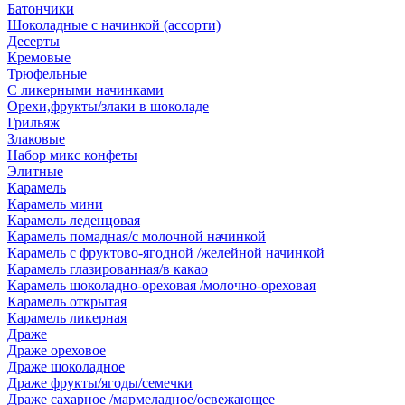
Батончики
Шоколадные с начинкой (ассорти)
Десерты
Кремовые
Трюфельные
С ликерными начинками
Орехи,фрукты/злаки в шоколаде
Грильяж
Злаковые
Набор микс конфеты
Элитные
Карамель
Карамель мини
Карамель леденцовая
Карамель помадная/с молочной начинкой
Карамель с фруктово-ягодной /желейной начинкой
Карамель глазированная/в какао
Карамель шоколадно-ореховая /молочно-ореховая
Карамель открытая
Карамель ликерная
Драже
Драже ореховое
Драже шоколадное
Драже фрукты/ягоды/семечки
Драже сахарное /мармеладное/освежающее