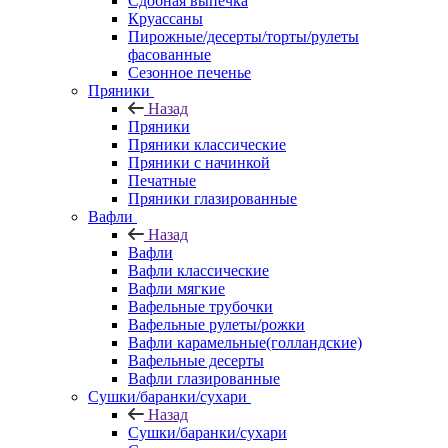
Сдобная выпечка
Круассаны
Пирожные/десерты/торты/рулеты
фасованные
Сезонное печенье
Пряники
Назад
Пряники
Пряники классические
Пряники с начинкой
Печатные
Пряники глазированные
Вафли
Назад
Вафли
Вафли классические
Вафли мягкие
Вафельные трубочки
Вафельные рулеты/рожки
Вафли карамельные(голландские)
Вафельные десерты
Вафли глазированные
Сушки/баранки/сухари
Назад
Сушки/баранки/сухари