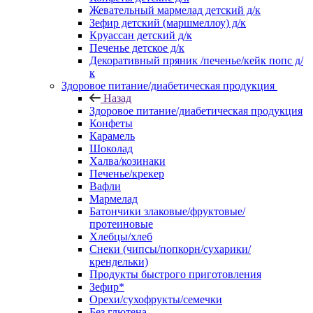
Жевательный мармелад детский д/к
Зефир детский (маршмеллоу) д/к
Круассан детский д/к
Печенье детское д/к
Декоративный пряник /печенье/кейк попс д/
к
Здоровое питание/диабетическая продукция
Назад
Здоровое питание/диабетическая продукция
Конфеты
Карамель
Шоколад
Халва/козинаки
Печенье/крекер
Вафли
Мармелад
Батончики злаковые/фруктовые/
протеиновые
Хлебцы/хлеб
Снеки (чипсы/попкорн/сухарики/
крендельки)
Продукты быстрого приготовления
Зефир*
Орехи/сухофрукты/семечки
Без глютена