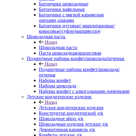
Батончики шоколадные
Батончики вафельные
Батончики с мягкой карамелью
орехами,злаками
Батончики нуговые/ марципановые/
кокосовые/суфле/маршмеллоу
Шоколадная паста
Назад
Шоколадная паста
Паста шоколадная/арахисовая
Подарочные наборы конфет/шоколада/печенья
Назад
Подарочные наборы конфет/шоколада/
печенья
Наборы конфет
Наборы шоколада
Наборы конфет с алкогольными начинками
Детские кондитерские изделия
Назад
Детские кондитерские изделия
Конструктор кондитерский д/к
Шоколадное яйцо д/к
Шоколадные изделия детские д/к
Декоративная карамель д/к
Конфеты детские д/к