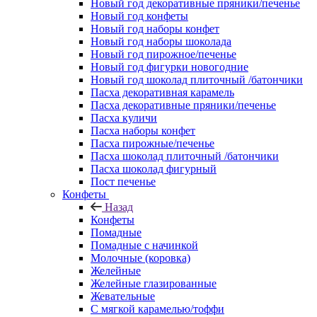
Новый год декоративные пряники/печенье
Новый год конфеты
Новый год наборы конфет
Новый год наборы шоколада
Новый год пирожное/печенье
Новый год фигурки новогодние
Новый год шоколад плиточный /батончики
Пасха декоративная карамель
Пасха декоративные пряники/печенье
Пасха куличи
Пасха наборы конфет
Пасха пирожные/печенье
Пасха шоколад плиточный /батончики
Пасха шоколад фигурный
Пост печенье
Конфеты
Назад
Конфеты
Помадные
Помадные с начинкой
Молочные (коровка)
Желейные
Желейные глазированные
Жевательные
С мягкой карамелью/тоффи