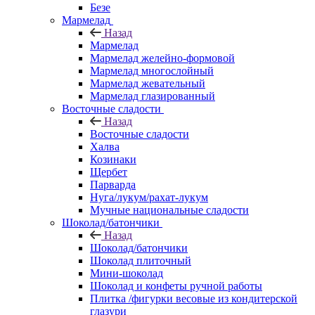
Безе
Мармелад
Назад
Мармелад
Мармелад желейно-формовой
Мармелад многослойный
Мармелад жевательный
Мармелад глазированный
Восточные сладости
Назад
Восточные сладости
Халва
Козинаки
Щербет
Парварда
Нуга/лукум/рахат-лукум
Мучные национальные сладости
Шоколад/батончики
Назад
Шоколад/батончики
Шоколад плиточный
Мини-шоколад
Шоколад и конфеты ручной работы
Плитка /фигурки весовые из кондитерской
глазури