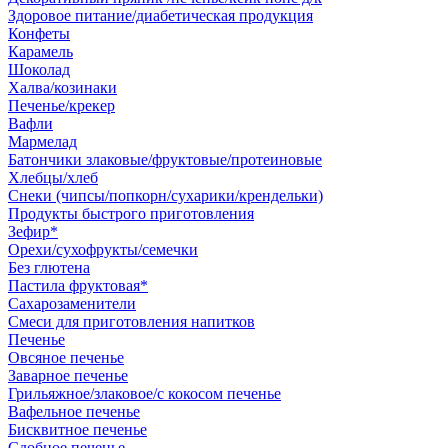
Здоровое питание/диабетическая продукция
Конфеты
Карамель
Шоколад
Халва/козинаки
Печенье/крекер
Вафли
Мармелад
Батончики злаковые/фруктовые/протеиновые
Хлебцы/хлеб
Снеки (чипсы/попкорн/сухарики/крендельки)
Продукты быстрого приготовления
Зефир*
Орехи/сухофрукты/семечки
Без глютена
Пастила фруктовая*
Сахарозаменители
Смеси для приготовления напитков
Печенье
Овсяное печенье
Заварное печенье
Грильяжное/злаковое/с кокосом печенье
Вафельное печенье
Бисквитное печенье
Сдобное печенье