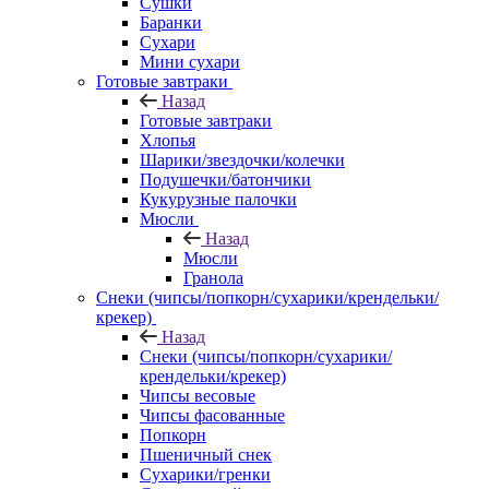
Сушки
Баранки
Сухари
Мини сухари
Готовые завтраки
Назад
Готовые завтраки
Хлопья
Шарики/звездочки/колечки
Подушечки/батончики
Кукурузные палочки
Мюсли
Назад
Мюсли
Гранола
Снеки (чипсы/попкорн/сухарики/крендельки/
крекер)
Назад
Снеки (чипсы/попкорн/сухарики/
крендельки/крекер)
Чипсы весовые
Чипсы фасованные
Попкорн
Пшеничный снек
Сухарики/гренки