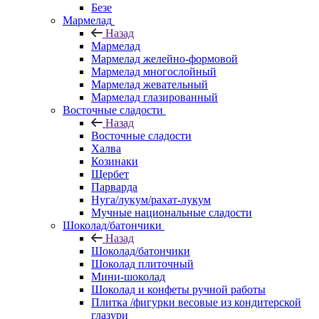
Безе
Мармелад
Назад
Мармелад
Мармелад желейно-формовой
Мармелад многослойный
Мармелад жевательный
Мармелад глазированный
Восточные сладости
Назад
Восточные сладости
Халва
Козинаки
Щербет
Парварда
Нуга/лукум/рахат-лукум
Мучные национальные сладости
Шоколад/батончики
Назад
Шоколад/батончики
Шоколад плиточный
Мини-шоколад
Шоколад и конфеты ручной работы
Плитка /фигурки весовые из кондитерской
глазури