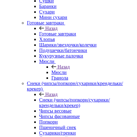
Сушки
Баранки
Сухари
Мини сухари
Готовые завтраки
Назад
Готовые завтраки
Хлопья
Шарики/звездочки/колечки
Подушечки/батончики
Кукурузные палочки
Мюсли
Назад
Мюсли
Гранола
Снеки (чипсы/попкорн/сухарики/крендельки/
крекер)
Назад
Снеки (чипсы/попкорн/сухарики/
крендельки/крекер)
Чипсы весовые
Чипсы фасованные
Попкорн
Пшеничный снек
Сухарики/гренки