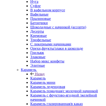
Нуга
Суфле
В вафельном корпусе
Вафельные
Пралиновые
Батончики
Шоколадные с начинкой (ассорти)
Десерты
Кремовые
Трюфельные
С ликерными начинками
Орехи,фрукты/злаки в шоколаде
Грильяж
Злаковые
Набор микс конфеты
Элитные
Карамель
Назад
Карамель
Карамель мини
Карамель леденцовая
Карамель помадная/с молочной начинкой
Карамель с фруктово-ягодной /желейной
начинкой
Карамель глазированная/в какао