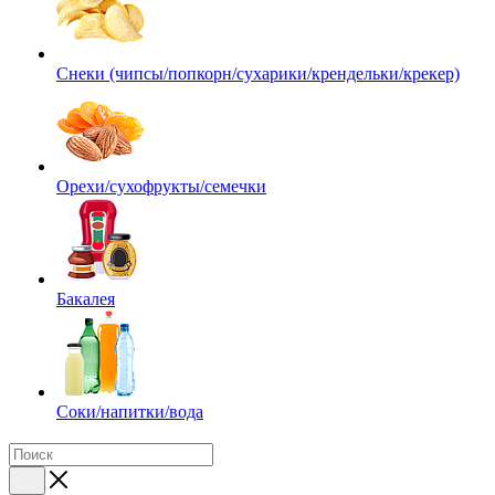
Снеки (чипсы/попкорн/сухарики/крендельки/крекер)
Орехи/сухофрукты/семечки
Бакалея
Соки/напитки/вода