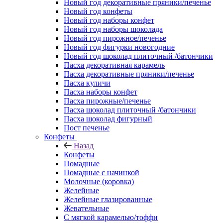
Новый год декоративные пряники/печенье
Новый год конфеты
Новый год наборы конфет
Новый год наборы шоколада
Новый год пирожное/печенье
Новый год фигурки новогодние
Новый год шоколад плиточный /батончики
Пасха декоративная карамель
Пасха декоративные пряники/печенье
Пасха куличи
Пасха наборы конфет
Пасха пирожные/печенье
Пасха шоколад плиточный /батончики
Пасха шоколад фигурный
Пост печенье
Конфеты
Назад
Конфеты
Помадные
Помадные с начинкой
Молочные (коровка)
Желейные
Желейные глазированные
Жевательные
С мягкой карамелью/тоффи