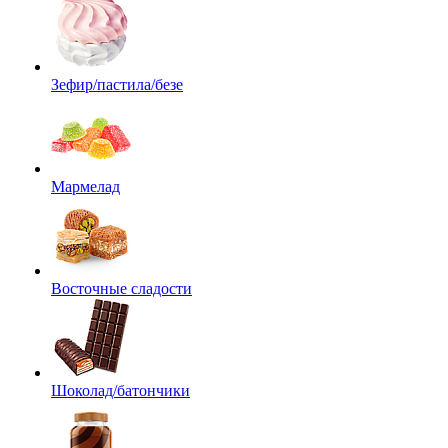
Зефир/пастила/безе
Мармелад
Восточные сладости
Шоколад/батончики