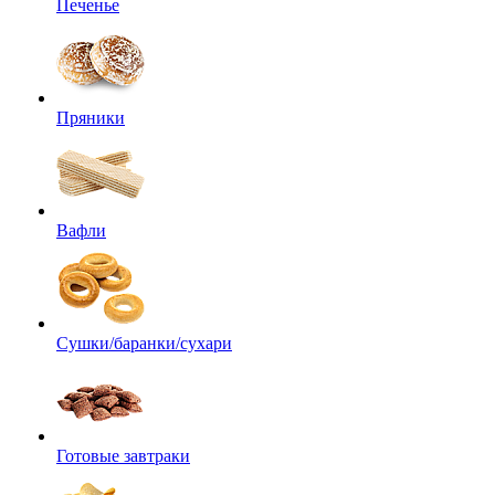
Печенье
Пряники
Вафли
Сушки/баранки/сухари
Готовые завтраки