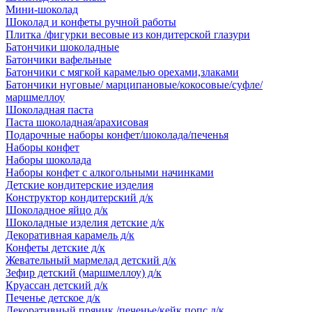
Мини-шоколад
Шоколад и конфеты ручной работы
Плитка /фигурки весовые из кондитерской глазури
Батончики шоколадные
Батончики вафельные
Батончики с мягкой карамелью орехами,злаками
Батончики нуговые/ марципановые/кокосовые/суфле/
маршмеллоу
Шоколадная паста
Паста шоколадная/арахисовая
Подарочные наборы конфет/шоколада/печенья
Наборы конфет
Наборы шоколада
Наборы конфет с алкогольными начинками
Детские кондитерские изделия
Конструктор кондитерский д/к
Шоколадное яйцо д/к
Шоколадные изделия детские д/к
Декоративная карамель д/к
Конфеты детские д/к
Жевательный мармелад детский д/к
Зефир детский (маршмеллоу) д/к
Круассан детский д/к
Печенье детское д/к
Декоративный пряник /печенье/кейк попс д/к