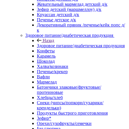
Жевательный мармелад детский д/к
Зефир детский (маршмеллоу) д/к
Круассан детский д/к
Печенье детское д/к
Декоративный пряник /печенье/кейк попс д/
к
Здоровое питание/диабетическая продукция
Назад
Здоровое питание/диабетическая продукция
Конфеты
Карамель
Шоколад
Халва/козинаки
Печенье/крекер
Вафли
Мармелад
Батончики злаковые/фруктовые/
протеиновые
Хлебцы/хлеб
Снеки (чипсы/попкорн/сухарики/
крендельки)
Продукты быстрого приготовления
Зефир*
Орехи/сухофрукты/семечки
Без глютена