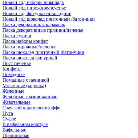
Новый год наборы шоколада
Новый год пирожное/печенье
Новый год фигурки новогодние
Новый год шоколад плиточный /батончики
Пасха декоративная карамель
Пасха декоративные пряники/печенье
Пасха куличи
Пасха наборы конфет
Пасха пирожные/печенье
Пасха шоколад плиточный /батончики
Пасха шоколад фигурный
Пост печенье
Конфеты
Помадные
Помадные с начинкой
Молочные (коровка)
Желейные
Желейные глазированные
Жевательные
С мягкой карамелью/тоффи
Нуга
Суфле
В вафельном корпусе
Вафельные
Пралиновые