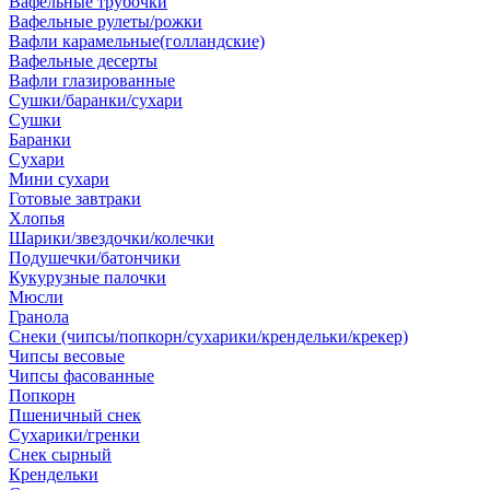
Вафельные трубочки
Вафельные рулеты/рожки
Вафли карамельные(голландские)
Вафельные десерты
Вафли глазированные
Сушки/баранки/сухари
Сушки
Баранки
Сухари
Мини сухари
Готовые завтраки
Хлопья
Шарики/звездочки/колечки
Подушечки/батончики
Кукурузные палочки
Мюсли
Гранола
Снеки (чипсы/попкорн/сухарики/крендельки/крекер)
Чипсы весовые
Чипсы фасованные
Попкорн
Пшеничный снек
Сухарики/гренки
Снек сырный
Крендельки