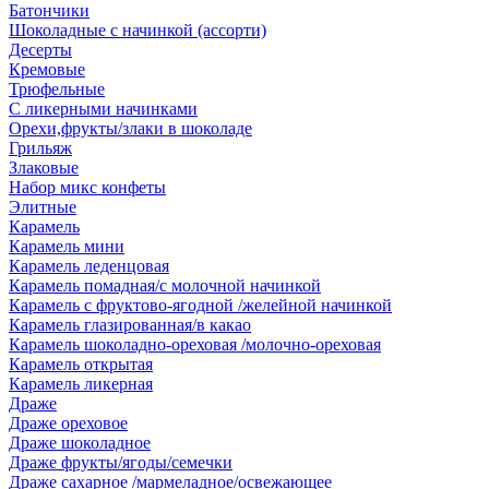
Батончики
Шоколадные с начинкой (ассорти)
Десерты
Кремовые
Трюфельные
С ликерными начинками
Орехи,фрукты/злаки в шоколаде
Грильяж
Злаковые
Набор микс конфеты
Элитные
Карамель
Карамель мини
Карамель леденцовая
Карамель помадная/с молочной начинкой
Карамель с фруктово-ягодной /желейной начинкой
Карамель глазированная/в какао
Карамель шоколадно-ореховая /молочно-ореховая
Карамель открытая
Карамель ликерная
Драже
Драже ореховое
Драже шоколадное
Драже фрукты/ягоды/семечки
Драже сахарное /мармеладное/освежающее