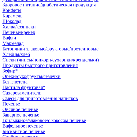
Здоровое питание/диабетическая продукция
Конфеты
Карамель
Шоколад
Халва/козинаки
Печенье/крекер
Вафли
Мармелад
Батончики злаковые/фруктовые/протеиновые
Хлебцы/хлеб
Снеки (чипсы/попкорн/сухарики/крендельки)
Продукты быстрого приготовления
Зефир*
Орехи/сухофрукты/семечки
Без глютена
Пастила фруктовая*
Сахарозаменители
Смеси для приготовления напитков
Печенье
Овсяное печенье
Заварное печенье
Грильяжное/злаковое/с кокосом печенье
Вафельное печенье
Бисквитное печенье
Сдобное печенье