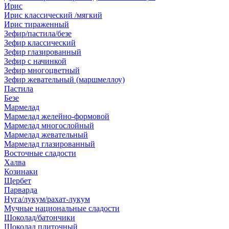
Ирис
Ирис классический /мягкий
Ирис тираженный
Зефир/пастила/безе
Зефир классический
Зефир глазированный
Зефир с начинкой
Зефир многоцветный
Зефир жевательный (маршмеллоу)
Пастила
Безе
Мармелад
Мармелад желейно-формовой
Мармелад многослойный
Мармелад жевательный
Мармелад глазированный
Восточные сладости
Халва
Козинаки
Щербет
Парварда
Нуга/лукум/рахат-лукум
Мучные национальные сладости
Шоколад/батончики
Шоколад плиточный