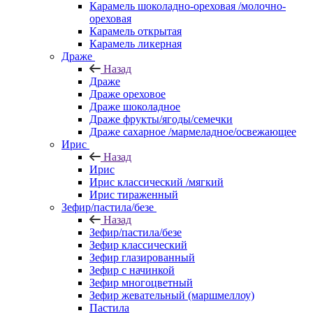
Карамель шоколадно-ореховая /молочно-
ореховая
Карамель открытая
Карамель ликерная
Драже
Назад
Драже
Драже ореховое
Драже шоколадное
Драже фрукты/ягоды/семечки
Драже сахарное /мармеладное/освежающее
Ирис
Назад
Ирис
Ирис классический /мягкий
Ирис тираженный
Зефир/пастила/безе
Назад
Зефир/пастила/безе
Зефир классический
Зефир глазированный
Зефир с начинкой
Зефир многоцветный
Зефир жевательный (маршмеллоу)
Пастила