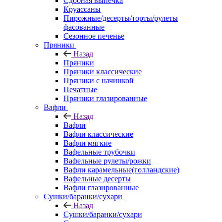
Сдобная выпечка
Круассаны
Пирожные/десерты/торты/рулеты
фасованные
Сезонное печенье
Пряники
Назад
Пряники
Пряники классические
Пряники с начинкой
Печатные
Пряники глазированные
Вафли
Назад
Вафли
Вафли классические
Вафли мягкие
Вафельные трубочки
Вафельные рулеты/рожки
Вафли карамельные(голландские)
Вафельные десерты
Вафли глазированные
Сушки/баранки/сухари
Назад
Сушки/баранки/сухари