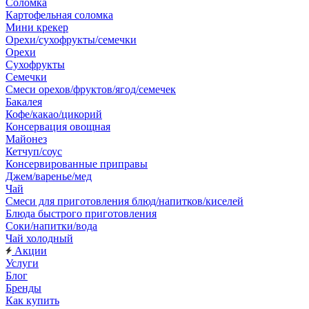
Соломка
Картофельная соломка
Мини крекер
Орехи/сухофрукты/семечки
Орехи
Сухофрукты
Семечки
Смеси орехов/фруктов/ягод/семечек
Бакалея
Кофе/какао/цикорий
Консервация овощная
Майонез
Кетчуп/соус
Консервированные приправы
Джем/варенье/мед
Чай
Смеси для приготовления блюд/напитков/киселей
Блюда быстрого приготовления
Соки/напитки/вода
Чай холодный
Акции
Услуги
Блог
Бренды
Как купить