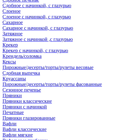
Сдобное с начинкой, с глазурью
Слоеное
Слоеное с начинкой, с глазурью
Сахарное
Сахарное с начинкой, с глазурью
Затяжное
Затяжное с начинкой ,с глазурью
Крекер
Крекер с начинкой, с глазурью
Крендель/соломка
Кексы
Пирожные/десерты/торты/рулеты весовые
Сдобная выпечка
Круассаны
Пирожные/десерты/торты/рулеты фасованные
Сезонное печенье
Пряники
Пряники классические
Пряники с начинкой
Печатные
Пряники глазированные
Вафли
Вафли классические
Вафли мягкие