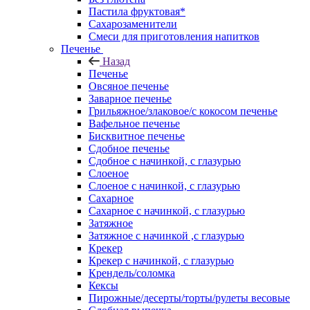
Пастила фруктовая*
Сахарозаменители
Смеси для приготовления напитков
Печенье
Назад
Печенье
Овсяное печенье
Заварное печенье
Грильяжное/злаковое/с кокосом печенье
Вафельное печенье
Бисквитное печенье
Сдобное печенье
Сдобное с начинкой, с глазурью
Слоеное
Слоеное с начинкой, с глазурью
Сахарное
Сахарное с начинкой, с глазурью
Затяжное
Затяжное с начинкой ,с глазурью
Крекер
Крекер с начинкой, с глазурью
Крендель/соломка
Кексы
Пирожные/десерты/торты/рулеты весовые