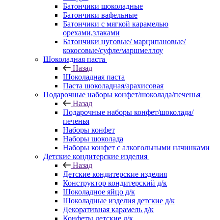
Батончики шоколадные
Батончики вафельные
Батончики с мягкой карамелью
орехами,злаками
Батончики нуговые/ марципановые/
кокосовые/суфле/маршмеллоу
Шоколадная паста
Назад
Шоколадная паста
Паста шоколадная/арахисовая
Подарочные наборы конфет/шоколада/печенья
Назад
Подарочные наборы конфет/шоколада/
печенья
Наборы конфет
Наборы шоколада
Наборы конфет с алкогольными начинками
Детские кондитерские изделия
Назад
Детские кондитерские изделия
Конструктор кондитерский д/к
Шоколадное яйцо д/к
Шоколадные изделия детские д/к
Декоративная карамель д/к
Конфеты детские д/к