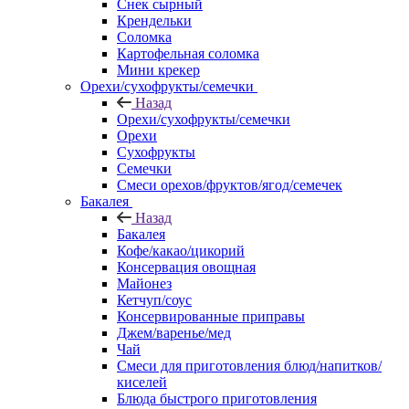
Снек сырный
Крендельки
Соломка
Картофельная соломка
Мини крекер
Орехи/сухофрукты/семечки
Назад
Орехи/сухофрукты/семечки
Орехи
Сухофрукты
Семечки
Смеси орехов/фруктов/ягод/семечек
Бакалея
Назад
Бакалея
Кофе/какао/цикорий
Консервация овощная
Майонез
Кетчуп/соус
Консервированные приправы
Джем/варенье/мед
Чай
Смеси для приготовления блюд/напитков/
киселей
Блюда быстрого приготовления