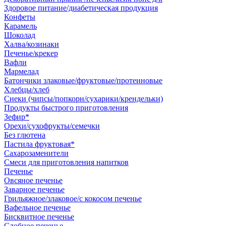
Здоровое питание/диабетическая продукция
Конфеты
Карамель
Шоколад
Халва/козинаки
Печенье/крекер
Вафли
Мармелад
Батончики злаковые/фруктовые/протеиновые
Хлебцы/хлеб
Снеки (чипсы/попкорн/сухарики/крендельки)
Продукты быстрого приготовления
Зефир*
Орехи/сухофрукты/семечки
Без глютена
Пастила фруктовая*
Сахарозаменители
Смеси для приготовления напитков
Печенье
Овсяное печенье
Заварное печенье
Грильяжное/злаковое/с кокосом печенье
Вафельное печенье
Бисквитное печенье
Сдобное печенье