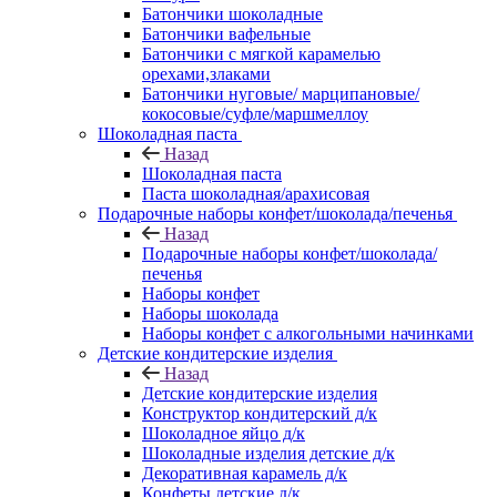
Батончики шоколадные
Батончики вафельные
Батончики с мягкой карамелью
орехами,злаками
Батончики нуговые/ марципановые/
кокосовые/суфле/маршмеллоу
Шоколадная паста
Назад
Шоколадная паста
Паста шоколадная/арахисовая
Подарочные наборы конфет/шоколада/печенья
Назад
Подарочные наборы конфет/шоколада/
печенья
Наборы конфет
Наборы шоколада
Наборы конфет с алкогольными начинками
Детские кондитерские изделия
Назад
Детские кондитерские изделия
Конструктор кондитерский д/к
Шоколадное яйцо д/к
Шоколадные изделия детские д/к
Декоративная карамель д/к
Конфеты детские д/к