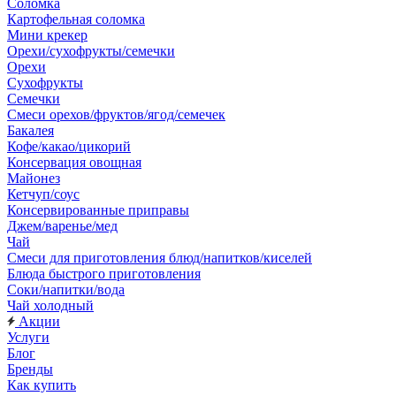
Соломка
Картофельная соломка
Мини крекер
Орехи/сухофрукты/семечки
Орехи
Сухофрукты
Семечки
Смеси орехов/фруктов/ягод/семечек
Бакалея
Кофе/какао/цикорий
Консервация овощная
Майонез
Кетчуп/соус
Консервированные приправы
Джем/варенье/мед
Чай
Смеси для приготовления блюд/напитков/киселей
Блюда быстрого приготовления
Соки/напитки/вода
Чай холодный
Акции
Услуги
Блог
Бренды
Как купить