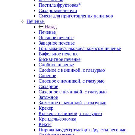
Пастила фруктовая*
Сахарозаменители
Смеси для приготовления напитков
Печенье
Назад
Печенье
Овсяное печенье
Заварное печенье
Грильяжное/злаковое/с кокосом печенье
Вафельное печенье
Бисквитное печенье
Сдобное печенье
Сдобное с начинкой, с глазурью
Слоеное
Слоеное с начинкой, с глазурью
Сахарное
Сахарное с начинкой, с глазурью
Затяжное
Затяжное с начинкой ,с глазурью
Крекер
Крекер с начинкой, с глазурью
Крендель/соломка
Кексы
Пирожные/десерты/торты/рулеты весовые