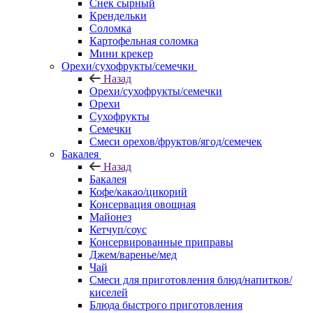
Снек сырный
Крендельки
Соломка
Картофельная соломка
Мини крекер
Орехи/сухофрукты/семечки
Назад
Орехи/сухофрукты/семечки
Орехи
Сухофрукты
Семечки
Смеси орехов/фруктов/ягод/семечек
Бакалея
Назад
Бакалея
Кофе/какао/цикорий
Консервация овощная
Майонез
Кетчуп/соус
Консервированные приправы
Джем/варенье/мед
Чай
Смеси для приготовления блюд/напитков/
киселей
Блюда быстрого приготовления