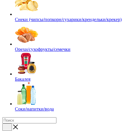
Снеки (чипсы/попкорн/сухарики/крендельки/крекер)
Орехи/сухофрукты/семечки
Бакалея
Соки/напитки/вода