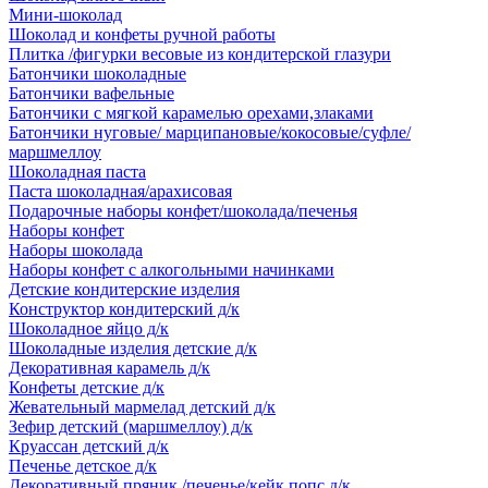
Мини-шоколад
Шоколад и конфеты ручной работы
Плитка /фигурки весовые из кондитерской глазури
Батончики шоколадные
Батончики вафельные
Батончики с мягкой карамелью орехами,злаками
Батончики нуговые/ марципановые/кокосовые/суфле/
маршмеллоу
Шоколадная паста
Паста шоколадная/арахисовая
Подарочные наборы конфет/шоколада/печенья
Наборы конфет
Наборы шоколада
Наборы конфет с алкогольными начинками
Детские кондитерские изделия
Конструктор кондитерский д/к
Шоколадное яйцо д/к
Шоколадные изделия детские д/к
Декоративная карамель д/к
Конфеты детские д/к
Жевательный мармелад детский д/к
Зефир детский (маршмеллоу) д/к
Круассан детский д/к
Печенье детское д/к
Декоративный пряник /печенье/кейк попс д/к