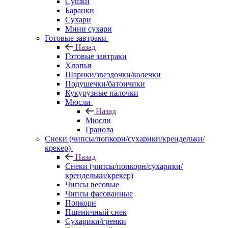
Сушки
Баранки
Сухари
Мини сухари
Готовые завтраки
Назад
Готовые завтраки
Хлопья
Шарики/звездочки/колечки
Подушечки/батончики
Кукурузные палочки
Мюсли
Назад
Мюсли
Гранола
Снеки (чипсы/попкорн/сухарики/крендельки/
крекер)
Назад
Снеки (чипсы/попкорн/сухарики/
крендельки/крекер)
Чипсы весовые
Чипсы фасованные
Попкорн
Пшеничный снек
Сухарики/гренки