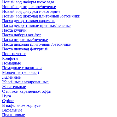
Новый год наборы шоколада
Новый год пирожное/печенье
Новый год фигурки новогодние
Новый год шоколад плиточный /батончики
Пасха декоративная карамель
Пасха декоративные пряники/печенье
Пасха куличи
Пасха наборы конфет
Пасха пирожные/печенье
Пасха шоколад плиточный /батончики
Пасха шоколад фигурный
Пост печенье
Конфеты
Помадные
Помадные с начинкой
Молочные (коровка)
Желейные
Желейные глазированные
Жевательные
С мягкой карамелью/тоффи
Нуга
Суфле
В вафельном корпусе
Вафельные
Пралиновые