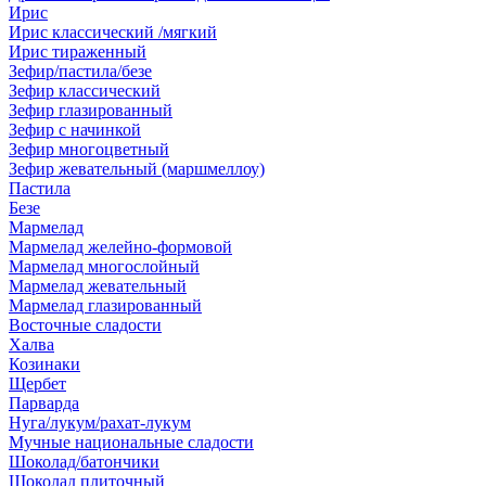
Ирис
Ирис классический /мягкий
Ирис тираженный
Зефир/пастила/безе
Зефир классический
Зефир глазированный
Зефир с начинкой
Зефир многоцветный
Зефир жевательный (маршмеллоу)
Пастила
Безе
Мармелад
Мармелад желейно-формовой
Мармелад многослойный
Мармелад жевательный
Мармелад глазированный
Восточные сладости
Халва
Козинаки
Щербет
Парварда
Нуга/лукум/рахат-лукум
Мучные национальные сладости
Шоколад/батончики
Шоколад плиточный