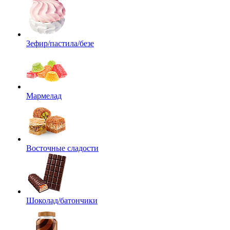
Зефир/пастила/безе
Мармелад
Восточные сладости
Шоколад/батончики