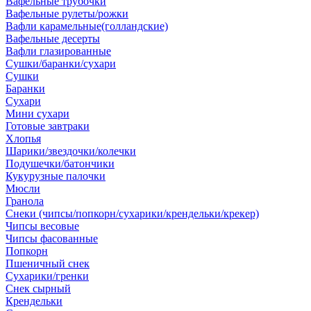
Вафельные трубочки
Вафельные рулеты/рожки
Вафли карамельные(голландские)
Вафельные десерты
Вафли глазированные
Сушки/баранки/сухари
Сушки
Баранки
Сухари
Мини сухари
Готовые завтраки
Хлопья
Шарики/звездочки/колечки
Подушечки/батончики
Кукурузные палочки
Мюсли
Гранола
Снеки (чипсы/попкорн/сухарики/крендельки/крекер)
Чипсы весовые
Чипсы фасованные
Попкорн
Пшеничный снек
Сухарики/гренки
Снек сырный
Крендельки