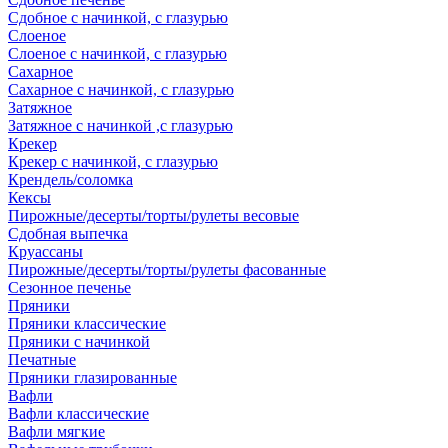
Сдобное с начинкой, с глазурью
Слоеное
Слоеное с начинкой, с глазурью
Сахарное
Сахарное с начинкой, с глазурью
Затяжное
Затяжное с начинкой ,с глазурью
Крекер
Крекер с начинкой, с глазурью
Крендель/соломка
Кексы
Пирожные/десерты/торты/рулеты весовые
Сдобная выпечка
Круассаны
Пирожные/десерты/торты/рулеты фасованные
Сезонное печенье
Пряники
Пряники классические
Пряники с начинкой
Печатные
Пряники глазированные
Вафли
Вафли классические
Вафли мягкие