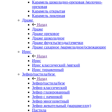
Карамель шоколадно-ореховая /молочно-
ореховая
Карамель открытая
Карамель ликерная
Драже
Назад
Драже
Драже ореховое
Драже шоколадное
Драже фрукты/ягоды/семечки
Драже сахарное /мармеладное/освежающее
Ирис
Назад
Ирис
Ирис классический /мягкий
Ирис тираженный
Зефир/пастила/безе
Назад
Зефир/пастила/безе
Зефир классический
Зефир глазированный
Зефир с начинкой
Зефир многоцветный
Зефир жевательный (маршмеллоу)
Пастила