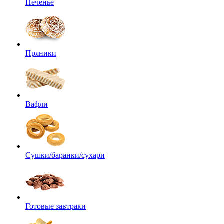
Печенье
Пряники
Вафли
Сушки/баранки/сухари
Готовые завтраки