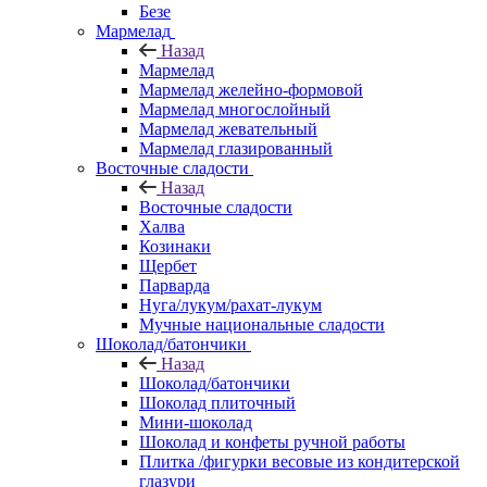
Безе
Мармелад
Назад
Мармелад
Мармелад желейно-формовой
Мармелад многослойный
Мармелад жевательный
Мармелад глазированный
Восточные сладости
Назад
Восточные сладости
Халва
Козинаки
Щербет
Парварда
Нуга/лукум/рахат-лукум
Мучные национальные сладости
Шоколад/батончики
Назад
Шоколад/батончики
Шоколад плиточный
Мини-шоколад
Шоколад и конфеты ручной работы
Плитка /фигурки весовые из кондитерской
глазури