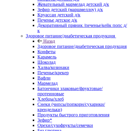
Жевательный мармелад детский д/к
Зефир детский (маршмеллоу) д/к
Круассан детский д/к
Печенье детское д/к
Декоративный пряник /печенье/кейк попс д/
к
Здоровое питание/диабетическая продукция
Назад
Здоровое питание/диабетическая продукция
Конфеты
Карамель
Шоколад
Халва/козинаки
Печенье/крекер
Вафли
Мармелад
Батончики злаковые/фруктовые/
протеиновые
Хлебцы/хлеб
Снеки (чипсы/попкорн/сухарики/
крендельки)
Продукты быстрого приготовления
Зефир*
Орехи/сухофрукты/семечки
Без глютена