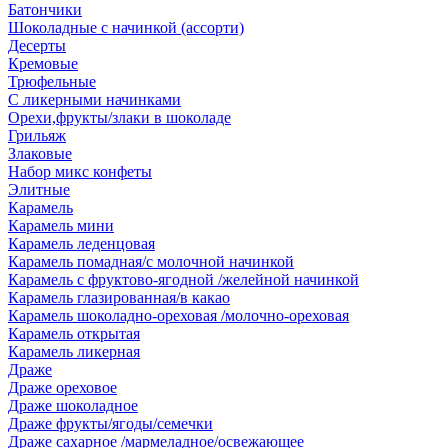
Батончики
Шоколадные с начинкой (ассорти)
Десерты
Кремовые
Трюфельные
С ликерными начинками
Орехи,фрукты/злаки в шоколаде
Грильяж
Злаковые
Набор микс конфеты
Элитные
Карамель
Карамель мини
Карамель леденцовая
Карамель помадная/с молочной начинкой
Карамель с фруктово-ягодной /желейной начинкой
Карамель глазированная/в какао
Карамель шоколадно-ореховая /молочно-ореховая
Карамель открытая
Карамель ликерная
Драже
Драже ореховое
Драже шоколадное
Драже фрукты/ягоды/семечки
Драже сахарное /мармеладное/освежающее