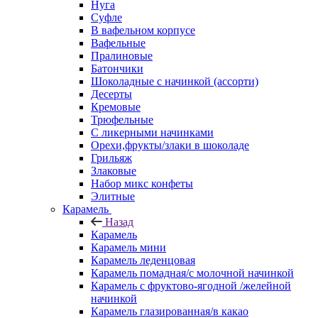
Нуга
Суфле
В вафельном корпусе
Вафельные
Пралиновые
Батончики
Шоколадные с начинкой (ассорти)
Десерты
Кремовые
Трюфельные
С ликерными начинками
Орехи,фрукты/злаки в шоколаде
Грильяж
Злаковые
Набор микс конфеты
Элитные
Карамель
Назад
Карамель
Карамель мини
Карамель леденцовая
Карамель помадная/с молочной начинкой
Карамель с фруктово-ягодной /желейной
начинкой
Карамель глазированная/в какао