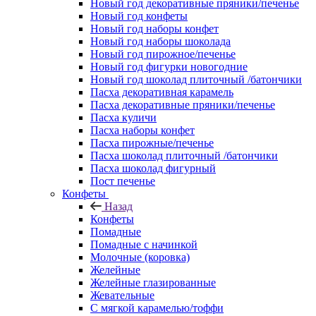
Новый год декоративные пряники/печенье
Новый год конфеты
Новый год наборы конфет
Новый год наборы шоколада
Новый год пирожное/печенье
Новый год фигурки новогодние
Новый год шоколад плиточный /батончики
Пасха декоративная карамель
Пасха декоративные пряники/печенье
Пасха куличи
Пасха наборы конфет
Пасха пирожные/печенье
Пасха шоколад плиточный /батончики
Пасха шоколад фигурный
Пост печенье
Конфеты
Назад
Конфеты
Помадные
Помадные с начинкой
Молочные (коровка)
Желейные
Желейные глазированные
Жевательные
С мягкой карамелью/тоффи