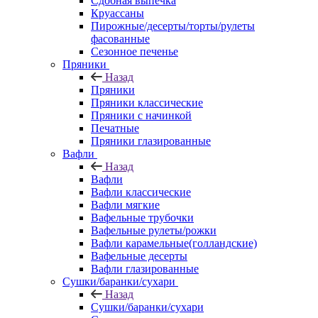
Сдобная выпечка
Круассаны
Пирожные/десерты/торты/рулеты
фасованные
Сезонное печенье
Пряники
Назад
Пряники
Пряники классические
Пряники с начинкой
Печатные
Пряники глазированные
Вафли
Назад
Вафли
Вафли классические
Вафли мягкие
Вафельные трубочки
Вафельные рулеты/рожки
Вафли карамельные(голландские)
Вафельные десерты
Вафли глазированные
Сушки/баранки/сухари
Назад
Сушки/баранки/сухари