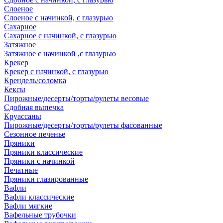
Слоеное
Слоеное с начинкой, с глазурью
Сахарное
Сахарное с начинкой, с глазурью
Затяжное
Затяжное с начинкой ,с глазурью
Крекер
Крекер с начинкой, с глазурью
Крендель/соломка
Кексы
Пирожные/десерты/торты/рулеты весовые
Сдобная выпечка
Круассаны
Пирожные/десерты/торты/рулеты фасованные
Сезонное печенье
Пряники
Пряники классические
Пряники с начинкой
Печатные
Пряники глазированные
Вафли
Вафли классические
Вафли мягкие
Вафельные трубочки