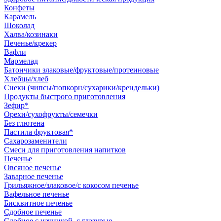
Конфеты
Карамель
Шоколад
Халва/козинаки
Печенье/крекер
Вафли
Мармелад
Батончики злаковые/фруктовые/протеиновые
Хлебцы/хлеб
Снеки (чипсы/попкорн/сухарики/крендельки)
Продукты быстрого приготовления
Зефир*
Орехи/сухофрукты/семечки
Без глютена
Пастила фруктовая*
Сахарозаменители
Смеси для приготовления напитков
Печенье
Овсяное печенье
Заварное печенье
Грильяжное/злаковое/с кокосом печенье
Вафельное печенье
Бисквитное печенье
Сдобное печенье
Сдобное с начинкой, с глазурью