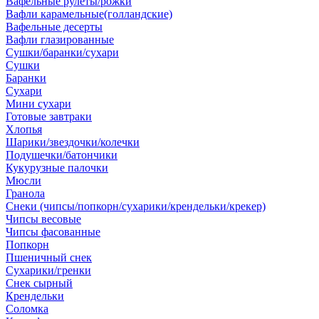
Вафельные рулеты/рожки
Вафли карамельные(голландские)
Вафельные десерты
Вафли глазированные
Сушки/баранки/сухари
Сушки
Баранки
Сухари
Мини сухари
Готовые завтраки
Хлопья
Шарики/звездочки/колечки
Подушечки/батончики
Кукурузные палочки
Мюсли
Гранола
Снеки (чипсы/попкорн/сухарики/крендельки/крекер)
Чипсы весовые
Чипсы фасованные
Попкорн
Пшеничный снек
Сухарики/гренки
Снек сырный
Крендельки
Соломка