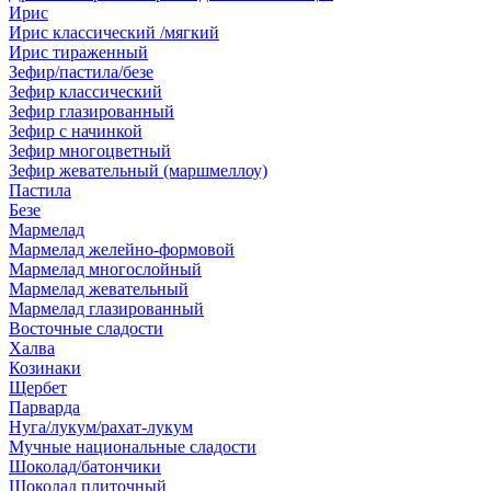
Ирис
Ирис классический /мягкий
Ирис тираженный
Зефир/пастила/безе
Зефир классический
Зефир глазированный
Зефир с начинкой
Зефир многоцветный
Зефир жевательный (маршмеллоу)
Пастила
Безе
Мармелад
Мармелад желейно-формовой
Мармелад многослойный
Мармелад жевательный
Мармелад глазированный
Восточные сладости
Халва
Козинаки
Щербет
Парварда
Нуга/лукум/рахат-лукум
Мучные национальные сладости
Шоколад/батончики
Шоколад плиточный