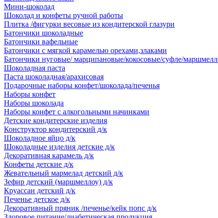
Мини-шоколад
Шоколад и конфеты ручной работы
Плитка /фигурки весовые из кондитерской глазури
Батончики шоколадные
Батончики вафельные
Батончики с мягкой карамелью орехами,злаками
Батончики нуговые/ марципановые/кокосовые/суфле/маршмелл
Шоколадная паста
Паста шоколадная/арахисовая
Подарочные наборы конфет/шоколада/печенья
Наборы конфет
Наборы шоколада
Наборы конфет с алкогольными начинками
Детские кондитерские изделия
Конструктор кондитерский д/к
Шоколадное яйцо д/к
Шоколадные изделия детские д/к
Декоративная карамель д/к
Конфеты детские д/к
Жевательный мармелад детский д/к
Зефир детский (маршмеллоу) д/к
Круассан детский д/к
Печенье детское д/к
Декоративный пряник /печенье/кейк попс д/к
Здоровое питание/диабетическая продукция