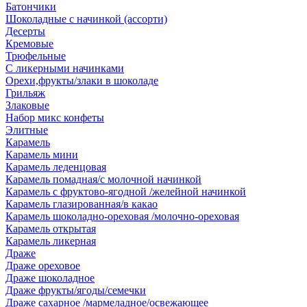
Батончики
Шоколадные с начинкой (ассорти)
Десерты
Кремовые
Трюфельные
С ликерными начинками
Орехи,фрукты/злаки в шоколаде
Грильяж
Злаковые
Набор микс конфеты
Элитные
Карамель
Карамель мини
Карамель леденцовая
Карамель помадная/с молочной начинкой
Карамель с фруктово-ягодной /желейной начинкой
Карамель глазированная/в какао
Карамель шоколадно-ореховая /молочно-ореховая
Карамель открытая
Карамель ликерная
Драже
Драже ореховое
Драже шоколадное
Драже фрукты/ягоды/семечки
Драже сахарное /мармеладное/освежающее