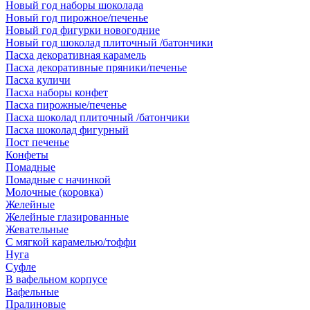
Новый год наборы шоколада
Новый год пирожное/печенье
Новый год фигурки новогодние
Новый год шоколад плиточный /батончики
Пасха декоративная карамель
Пасха декоративные пряники/печенье
Пасха куличи
Пасха наборы конфет
Пасха пирожные/печенье
Пасха шоколад плиточный /батончики
Пасха шоколад фигурный
Пост печенье
Конфеты
Помадные
Помадные с начинкой
Молочные (коровка)
Желейные
Желейные глазированные
Жевательные
С мягкой карамелью/тоффи
Нуга
Суфле
В вафельном корпусе
Вафельные
Пралиновые