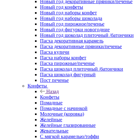
Новый год декоративные пряники/печенье
Новый год конфеты
Новый год наборы конфет
Новый год наборы шоколада
Новый год пирожное/печенье
Новый год фигурки новогодние
Новый год шоколад плиточный /батончики
Пасха декоративная карамель
Пасха декоративные пряники/печенье
Пасха куличи
Пасха наборы конфет
Пасха пирожные/печенье
Пасха шоколад плиточный /батончики
Пасха шоколад фигурный
Пост печенье
Конфеты
Назад
Конфеты
Помадные
Помадные с начинкой
Молочные (коровка)
Желейные
Желейные глазированные
Жевательные
С мягкой карамелью/тоффи