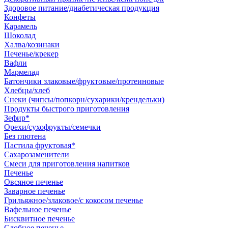
Здоровое питание/диабетическая продукция
Конфеты
Карамель
Шоколад
Халва/козинаки
Печенье/крекер
Вафли
Мармелад
Батончики злаковые/фруктовые/протеиновые
Хлебцы/хлеб
Снеки (чипсы/попкорн/сухарики/крендельки)
Продукты быстрого приготовления
Зефир*
Орехи/сухофрукты/семечки
Без глютена
Пастила фруктовая*
Сахарозаменители
Смеси для приготовления напитков
Печенье
Овсяное печенье
Заварное печенье
Грильяжное/злаковое/с кокосом печенье
Вафельное печенье
Бисквитное печенье
Сдобное печенье