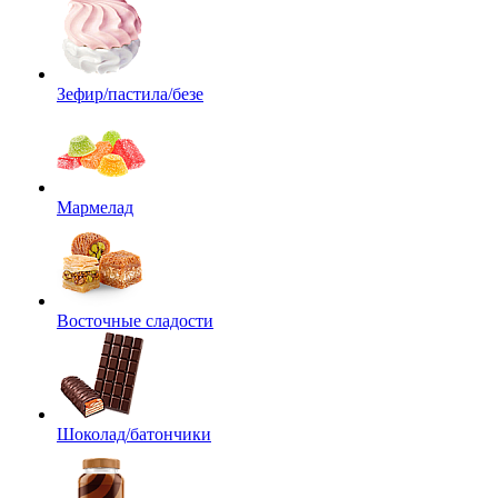
Зефир/пастила/безе
Мармелад
Восточные сладости
Шоколад/батончики