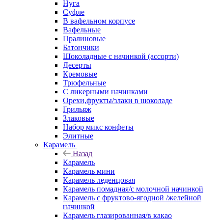
Нуга
Суфле
В вафельном корпусе
Вафельные
Пралиновые
Батончики
Шоколадные с начинкой (ассорти)
Десерты
Кремовые
Трюфельные
С ликерными начинками
Орехи,фрукты/злаки в шоколаде
Грильяж
Злаковые
Набор микс конфеты
Элитные
Карамель
Назад
Карамель
Карамель мини
Карамель леденцовая
Карамель помадная/с молочной начинкой
Карамель с фруктово-ягодной /желейной
начинкой
Карамель глазированная/в какао