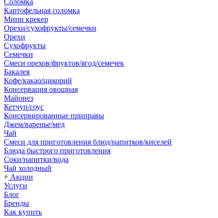
Соломка
Картофельная соломка
Мини крекер
Орехи/сухофрукты/семечки
Орехи
Сухофрукты
Семечки
Смеси орехов/фруктов/ягод/семечек
Бакалея
Кофе/какао/цикорий
Консервация овощная
Майонез
Кетчуп/соус
Консервированные приправы
Джем/варенье/мед
Чай
Смеси для приготовления блюд/напитков/киселей
Блюда быстрого приготовления
Соки/напитки/вода
Чай холодный
Акции
Услуги
Блог
Бренды
Как купить