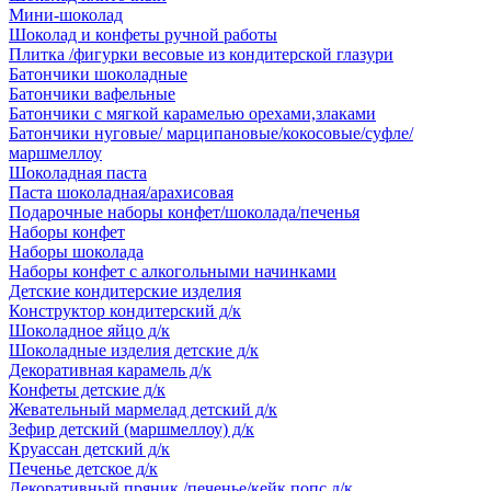
Мини-шоколад
Шоколад и конфеты ручной работы
Плитка /фигурки весовые из кондитерской глазури
Батончики шоколадные
Батончики вафельные
Батончики с мягкой карамелью орехами,злаками
Батончики нуговые/ марципановые/кокосовые/суфле/
маршмеллоу
Шоколадная паста
Паста шоколадная/арахисовая
Подарочные наборы конфет/шоколада/печенья
Наборы конфет
Наборы шоколада
Наборы конфет с алкогольными начинками
Детские кондитерские изделия
Конструктор кондитерский д/к
Шоколадное яйцо д/к
Шоколадные изделия детские д/к
Декоративная карамель д/к
Конфеты детские д/к
Жевательный мармелад детский д/к
Зефир детский (маршмеллоу) д/к
Круассан детский д/к
Печенье детское д/к
Декоративный пряник /печенье/кейк попс д/к