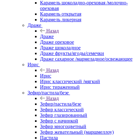
Карамель шоколадно-ореховая /молочно-
ореховая
Карамель открытая
Карамель ликерная
Драже
Назад
Драже
Драже ореховое
Драже шоколадное
Драже фрукты/ягоды/семечки
Драже сахарное /мармеладное/освежающее
Ирис
Назад
Ирис
Ирис классический /мягкий
Ирис тираженный
Зефир/пастила/безе
Назад
Зефир/пастила/безе
Зефир классический
Зефир глазированный
Зефир с начинкой
Зефир многоцветный
Зефир жевательный (маршмеллоу)
Пастила