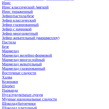
Ирис
Ирис классический /мягкий
Ирис тираженный
Зефир/пастила/безе
Зефир классический
Зефир глазированный
Зефир с начинкой
Зефир многоцветный
Зефир жевательный (маршмеллоу)
Пастила
Безе
Мармелад
Мармелад желейно-формовой
Мармелад многослойный
Мармелад жевательный
Мармелад глазированный
Восточные сладости
Халва
Козинаки
Щербет
Парварда
Нуга/лукум/рахат-лукум
Мучные национальные сладости
Шоколад/батончики
Шоколад плиточный