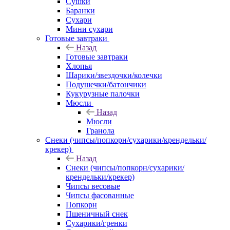
Сушки
Баранки
Сухари
Мини сухари
Готовые завтраки
Назад
Готовые завтраки
Хлопья
Шарики/звездочки/колечки
Подушечки/батончики
Кукурузные палочки
Мюсли
Назад
Мюсли
Гранола
Снеки (чипсы/попкорн/сухарики/крендельки/
крекер)
Назад
Снеки (чипсы/попкорн/сухарики/
крендельки/крекер)
Чипсы весовые
Чипсы фасованные
Попкорн
Пшеничный снек
Сухарики/гренки