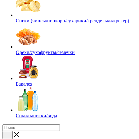
Снеки (чипсы/попкорн/сухарики/крендельки/крекер)
Орехи/сухофрукты/семечки
Бакалея
Соки/напитки/вода