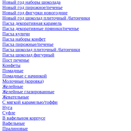
Новый год наборы шоколада
Новый год пирожное/печенье
Новый год фигурки новогодние
Новый год шоколад плиточный /батончики
Пасха декоративная карамель
Пасха декоративные пряники/печенье
Пасха куличи
Пасха наборы конфет
Пасха пирожные/печенье
Пасха шоколад плиточный /батончики
Пасха шоколад фигурный
Пост печенье
Конфеты
Помадные
Помадные с начинкой
Молочные (коровка)
Желейные
Желейные глазированные
Жевательные
С мягкой карамелью/тоффи
Нуга
Суфле
В вафельном корпусе
Вафельные
Пралиновые