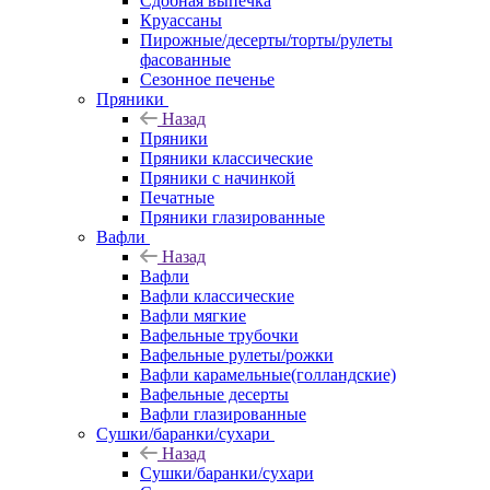
Сдобная выпечка
Круассаны
Пирожные/десерты/торты/рулеты
фасованные
Сезонное печенье
Пряники
Назад
Пряники
Пряники классические
Пряники с начинкой
Печатные
Пряники глазированные
Вафли
Назад
Вафли
Вафли классические
Вафли мягкие
Вафельные трубочки
Вафельные рулеты/рожки
Вафли карамельные(голландские)
Вафельные десерты
Вафли глазированные
Сушки/баранки/сухари
Назад
Сушки/баранки/сухари