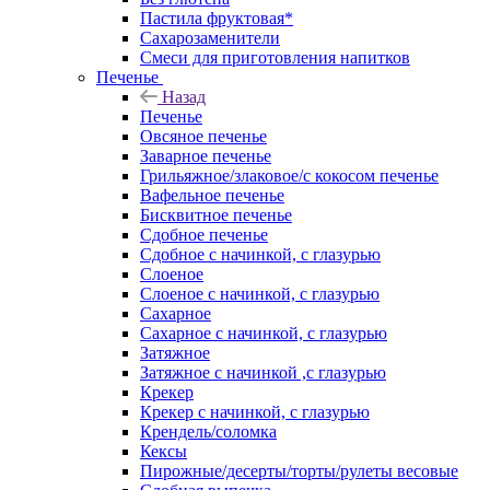
Пастила фруктовая*
Сахарозаменители
Смеси для приготовления напитков
Печенье
Назад
Печенье
Овсяное печенье
Заварное печенье
Грильяжное/злаковое/с кокосом печенье
Вафельное печенье
Бисквитное печенье
Сдобное печенье
Сдобное с начинкой, с глазурью
Слоеное
Слоеное с начинкой, с глазурью
Сахарное
Сахарное с начинкой, с глазурью
Затяжное
Затяжное с начинкой ,с глазурью
Крекер
Крекер с начинкой, с глазурью
Крендель/соломка
Кексы
Пирожные/десерты/торты/рулеты весовые