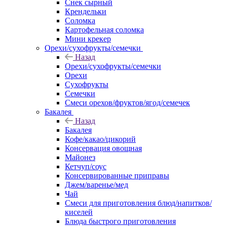
Снек сырный
Крендельки
Соломка
Картофельная соломка
Мини крекер
Орехи/сухофрукты/семечки
Назад
Орехи/сухофрукты/семечки
Орехи
Сухофрукты
Семечки
Смеси орехов/фруктов/ягод/семечек
Бакалея
Назад
Бакалея
Кофе/какао/цикорий
Консервация овощная
Майонез
Кетчуп/соус
Консервированные приправы
Джем/варенье/мед
Чай
Смеси для приготовления блюд/напитков/
киселей
Блюда быстрого приготовления