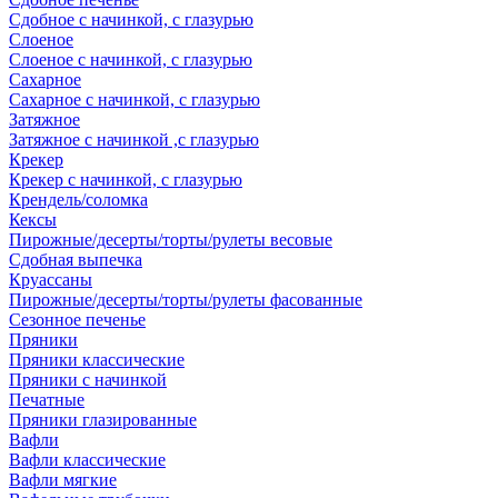
Сдобное с начинкой, с глазурью
Слоеное
Слоеное с начинкой, с глазурью
Сахарное
Сахарное с начинкой, с глазурью
Затяжное
Затяжное с начинкой ,с глазурью
Крекер
Крекер с начинкой, с глазурью
Крендель/соломка
Кексы
Пирожные/десерты/торты/рулеты весовые
Сдобная выпечка
Круассаны
Пирожные/десерты/торты/рулеты фасованные
Сезонное печенье
Пряники
Пряники классические
Пряники с начинкой
Печатные
Пряники глазированные
Вафли
Вафли классические
Вафли мягкие