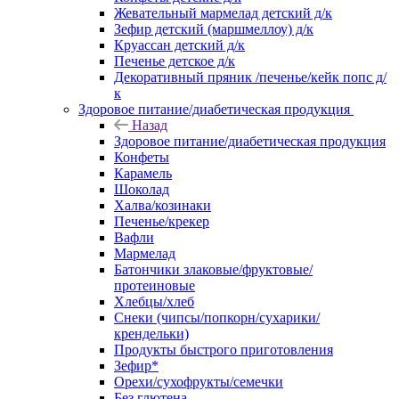
Жевательный мармелад детский д/к
Зефир детский (маршмеллоу) д/к
Круассан детский д/к
Печенье детское д/к
Декоративный пряник /печенье/кейк попс д/
к
Здоровое питание/диабетическая продукция
Назад
Здоровое питание/диабетическая продукция
Конфеты
Карамель
Шоколад
Халва/козинаки
Печенье/крекер
Вафли
Мармелад
Батончики злаковые/фруктовые/
протеиновые
Хлебцы/хлеб
Снеки (чипсы/попкорн/сухарики/
крендельки)
Продукты быстрого приготовления
Зефир*
Орехи/сухофрукты/семечки
Без глютена