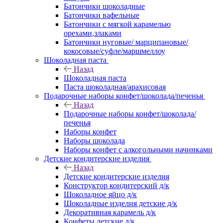
Батончики шоколадные
Батончики вафельные
Батончики с мягкой карамелью
орехами,злаками
Батончики нуговые/ марципановые/
кокосовые/суфле/маршмеллоу
Шоколадная паста
Назад
Шоколадная паста
Паста шоколадная/арахисовая
Подарочные наборы конфет/шоколада/печенья
Назад
Подарочные наборы конфет/шоколада/
печенья
Наборы конфет
Наборы шоколада
Наборы конфет с алкогольными начинками
Детские кондитерские изделия
Назад
Детские кондитерские изделия
Конструктор кондитерский д/к
Шоколадное яйцо д/к
Шоколадные изделия детские д/к
Декоративная карамель д/к
Конфеты детские д/к