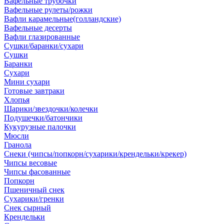
Вафельные трубочки
Вафельные рулеты/рожки
Вафли карамельные(голландские)
Вафельные десерты
Вафли глазированные
Сушки/баранки/сухари
Сушки
Баранки
Сухари
Мини сухари
Готовые завтраки
Хлопья
Шарики/звездочки/колечки
Подушечки/батончики
Кукурузные палочки
Мюсли
Гранола
Снеки (чипсы/попкорн/сухарики/крендельки/крекер)
Чипсы весовые
Чипсы фасованные
Попкорн
Пшеничный снек
Сухарики/гренки
Снек сырный
Крендельки