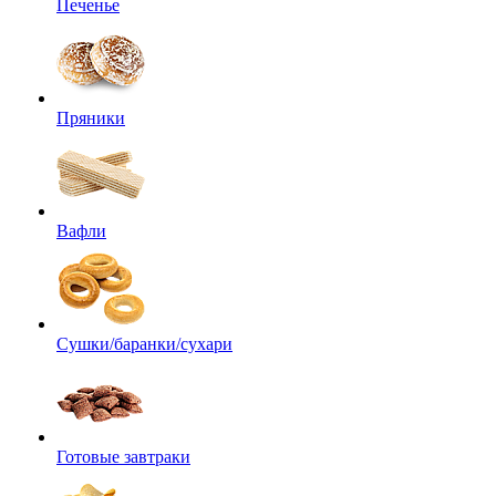
Печенье
Пряники
Вафли
Сушки/баранки/сухари
Готовые завтраки