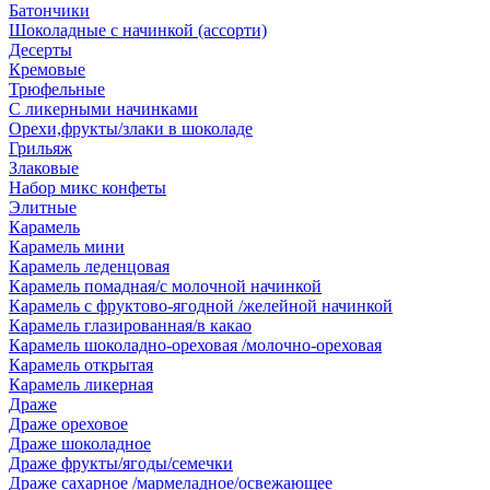
Батончики
Шоколадные с начинкой (ассорти)
Десерты
Кремовые
Трюфельные
С ликерными начинками
Орехи,фрукты/злаки в шоколаде
Грильяж
Злаковые
Набор микс конфеты
Элитные
Карамель
Карамель мини
Карамель леденцовая
Карамель помадная/с молочной начинкой
Карамель с фруктово-ягодной /желейной начинкой
Карамель глазированная/в какао
Карамель шоколадно-ореховая /молочно-ореховая
Карамель открытая
Карамель ликерная
Драже
Драже ореховое
Драже шоколадное
Драже фрукты/ягоды/семечки
Драже сахарное /мармеладное/освежающее