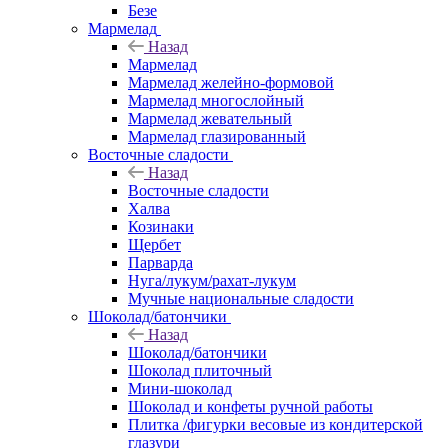
Безе
Мармелад
Назад
Мармелад
Мармелад желейно-формовой
Мармелад многослойный
Мармелад жевательный
Мармелад глазированный
Восточные сладости
Назад
Восточные сладости
Халва
Козинаки
Щербет
Парварда
Нуга/лукум/рахат-лукум
Мучные национальные сладости
Шоколад/батончики
Назад
Шоколад/батончики
Шоколад плиточный
Мини-шоколад
Шоколад и конфеты ручной работы
Плитка /фигурки весовые из кондитерской
глазури