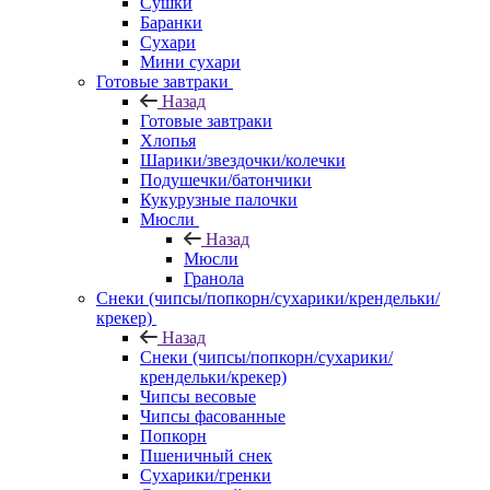
Сушки
Баранки
Сухари
Мини сухари
Готовые завтраки
Назад
Готовые завтраки
Хлопья
Шарики/звездочки/колечки
Подушечки/батончики
Кукурузные палочки
Мюсли
Назад
Мюсли
Гранола
Снеки (чипсы/попкорн/сухарики/крендельки/
крекер)
Назад
Снеки (чипсы/попкорн/сухарики/
крендельки/крекер)
Чипсы весовые
Чипсы фасованные
Попкорн
Пшеничный снек
Сухарики/гренки