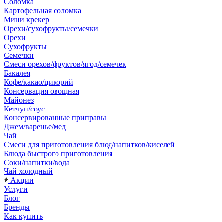
Соломка
Картофельная соломка
Мини крекер
Орехи/сухофрукты/семечки
Орехи
Сухофрукты
Семечки
Смеси орехов/фруктов/ягод/семечек
Бакалея
Кофе/какао/цикорий
Консервация овощная
Майонез
Кетчуп/соус
Консервированные приправы
Джем/варенье/мед
Чай
Смеси для приготовления блюд/напитков/киселей
Блюда быстрого приготовления
Соки/напитки/вода
Чай холодный
Акции
Услуги
Блог
Бренды
Как купить