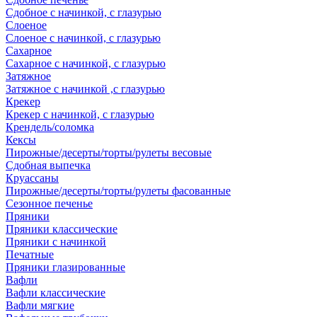
Сдобное с начинкой, с глазурью
Слоеное
Слоеное с начинкой, с глазурью
Сахарное
Сахарное с начинкой, с глазурью
Затяжное
Затяжное с начинкой ,с глазурью
Крекер
Крекер с начинкой, с глазурью
Крендель/соломка
Кексы
Пирожные/десерты/торты/рулеты весовые
Сдобная выпечка
Круассаны
Пирожные/десерты/торты/рулеты фасованные
Сезонное печенье
Пряники
Пряники классические
Пряники с начинкой
Печатные
Пряники глазированные
Вафли
Вафли классические
Вафли мягкие