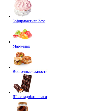
Зефир/пастила/безе
Мармелад
Восточные сладости
Шоколад/батончики