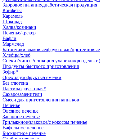
Здоровое питание/диабетическая продукция
Конфеты
Карамель
Шоколад
Халва/козинаки
Печенье/крекер
Вафли
Мармелад
Батончики злаковые/фруктовые/протеиновые
Хлебцы/хлеб
Снеки (чипсы/попкорн/сухарики/крендельки)
Продукты быстрого приготовления
Зефир*
Орехи/сухофрукты/семечки
Без глютена
Пастила фруктовая*
Сахарозаменители
Смеси для приготовления напитков
Печенье
Овсяное печенье
Заварное печенье
Грильяжное/злаковое/с кокосом печенье
Вафельное печенье
Бисквитное печенье
Сдобное печенье