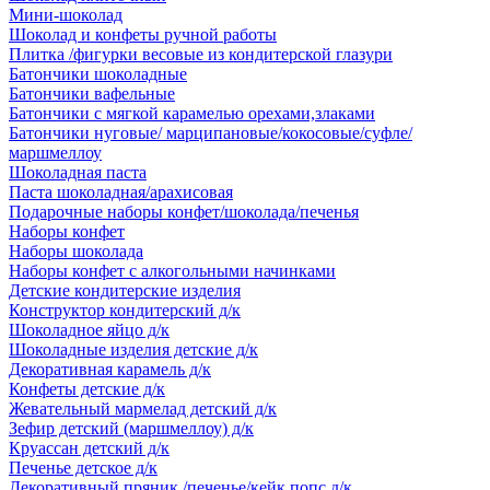
Мини-шоколад
Шоколад и конфеты ручной работы
Плитка /фигурки весовые из кондитерской глазури
Батончики шоколадные
Батончики вафельные
Батончики с мягкой карамелью орехами,злаками
Батончики нуговые/ марципановые/кокосовые/суфле/
маршмеллоу
Шоколадная паста
Паста шоколадная/арахисовая
Подарочные наборы конфет/шоколада/печенья
Наборы конфет
Наборы шоколада
Наборы конфет с алкогольными начинками
Детские кондитерские изделия
Конструктор кондитерский д/к
Шоколадное яйцо д/к
Шоколадные изделия детские д/к
Декоративная карамель д/к
Конфеты детские д/к
Жевательный мармелад детский д/к
Зефир детский (маршмеллоу) д/к
Круассан детский д/к
Печенье детское д/к
Декоративный пряник /печенье/кейк попс д/к