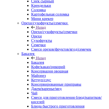
Снек сырный
Крендельки
Соломка
Картофельная соломка
Мини крекер
Орехи/сухофрукты/семечки
Назад
Орехи/сухофрукты/семечки
Орехи
Сухофрукты
Семечки
Смеси орехов/фруктов/ягод/семечек
Бакалея
Назад
Бакалея
Кофе/какао/цикорий
Консервация овощная
Майонез
Кетчуп/соус
Консервированные приправы
Джем/варенье/мед
Чай
Смеси для приготовления блюд/напитков/
киселей
Блюда быстрого приготовления