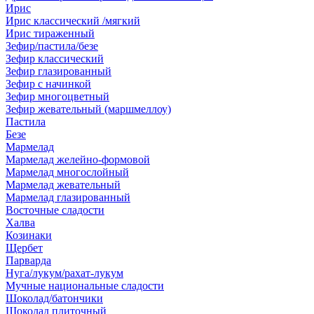
Ирис
Ирис классический /мягкий
Ирис тираженный
Зефир/пастила/безе
Зефир классический
Зефир глазированный
Зефир с начинкой
Зефир многоцветный
Зефир жевательный (маршмеллоу)
Пастила
Безе
Мармелад
Мармелад желейно-формовой
Мармелад многослойный
Мармелад жевательный
Мармелад глазированный
Восточные сладости
Халва
Козинаки
Щербет
Парварда
Нуга/лукум/рахат-лукум
Мучные национальные сладости
Шоколад/батончики
Шоколад плиточный