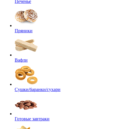
Печенье
Пряники
Вафли
Сушки/баранки/сухари
Готовые завтраки