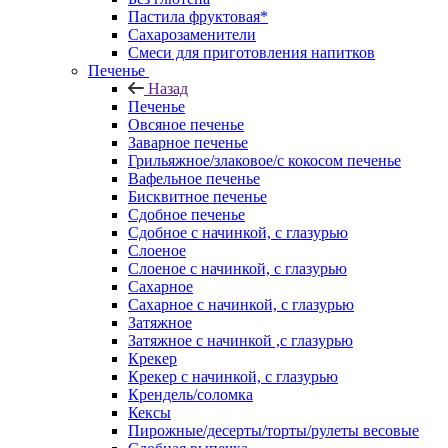
Пастила фруктовая*
Сахарозаменители
Смеси для приготовления напитков
Печенье
Назад
Печенье
Овсяное печенье
Заварное печенье
Грильяжное/злаковое/с кокосом печенье
Вафельное печенье
Бисквитное печенье
Сдобное печенье
Сдобное с начинкой, с глазурью
Слоеное
Слоеное с начинкой, с глазурью
Сахарное
Сахарное с начинкой, с глазурью
Затяжное
Затяжное с начинкой ,с глазурью
Крекер
Крекер с начинкой, с глазурью
Крендель/соломка
Кексы
Пирожные/десерты/торты/рулеты весовые