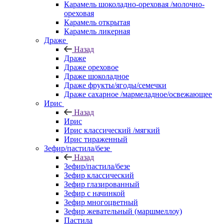
Карамель шоколадно-ореховая /молочно-
ореховая
Карамель открытая
Карамель ликерная
Драже
Назад
Драже
Драже ореховое
Драже шоколадное
Драже фрукты/ягоды/семечки
Драже сахарное /мармеладное/освежающее
Ирис
Назад
Ирис
Ирис классический /мягкий
Ирис тираженный
Зефир/пастила/безе
Назад
Зефир/пастила/безе
Зефир классический
Зефир глазированный
Зефир с начинкой
Зефир многоцветный
Зефир жевательный (маршмеллоу)
Пастила