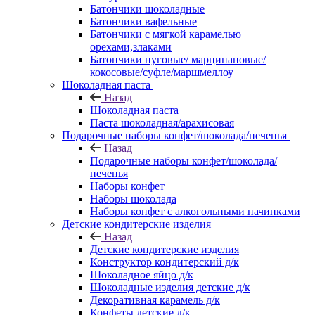
Батончики шоколадные
Батончики вафельные
Батончики с мягкой карамелью
орехами,злаками
Батончики нуговые/ марципановые/
кокосовые/суфле/маршмеллоу
Шоколадная паста
Назад
Шоколадная паста
Паста шоколадная/арахисовая
Подарочные наборы конфет/шоколада/печенья
Назад
Подарочные наборы конфет/шоколада/
печенья
Наборы конфет
Наборы шоколада
Наборы конфет с алкогольными начинками
Детские кондитерские изделия
Назад
Детские кондитерские изделия
Конструктор кондитерский д/к
Шоколадное яйцо д/к
Шоколадные изделия детские д/к
Декоративная карамель д/к
Конфеты детские д/к