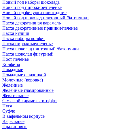
Новый год наборы шоколада
Новый год пирожное/печенье
Новый год фигурки новогодние
Новый год шоколад плиточный /батончики
Пасха декоративная карамель
Пасха декоративные пряники/печенье
Пасха куличи
Пасха наборы конфет
Пасха пирожные/печенье
Пасха шоколад плиточный /батончики
Пасха шоколад фигурный
Пост печенье
Конфеты
Помадные
Помадные с начинкой
Молочные (коровка)
Желейные
Желейные глазированные
Жевательные
С мягкой карамелью/тоффи
Нуга
Суфле
В вафельном корпусе
Вафельные
Пралиновые