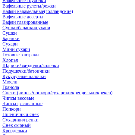
Вафельные трубочки
Вафельные рулеты/рожки
Вафли карамельные(голландские)
Вафельные десерты
Вафли глазированные
Сушки/баранки/сухари
Сушки
Баранки
Сухари
Мини сухари
Готовые завтраки
Хлопья
Шарики/звездочки/колечки
Подушечки/батончики
Кукурузные палочки
Мюсли
Гранола
Снеки (чипсы/попкорн/сухарики/крендельки/крекер)
Чипсы весовые
Чипсы фасованные
Попкорн
Пшеничный снек
Сухарики/гренки
Снек сырный
Крендельки