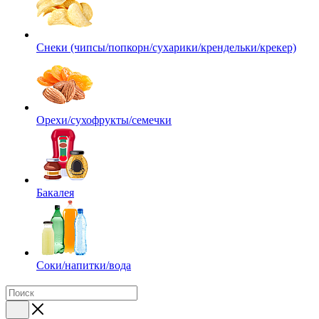
Снеки (чипсы/попкорн/сухарики/крендельки/крекер)
Орехи/сухофрукты/семечки
Бакалея
Соки/напитки/вода