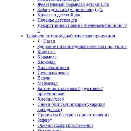
Жевательный мармелад детский д/к
Зефир детский (маршмеллоу) д/к
Круассан детский д/к
Печенье детское д/к
Декоративный пряник /печенье/кейк попс д/
к
Здоровое питание/диабетическая продукция
Назад
Здоровое питание/диабетическая продукция
Конфеты
Карамель
Шоколад
Халва/козинаки
Печенье/крекер
Вафли
Мармелад
Батончики злаковые/фруктовые/
протеиновые
Хлебцы/хлеб
Снеки (чипсы/попкорн/сухарики/
крендельки)
Продукты быстрого приготовления
Зефир*
Орехи/сухофрукты/семечки
Без глютена