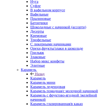
Нуга
Суфле
В вафельном корпусе
Вафельные
Пралиновые
Батончики
Шоколадные с начинкой (ассорти)
Десерты
Кремовые
Трюфельные
С ликерными начинками
Орехи,фрукты/злаки в шоколаде
Грильяж
Злаковые
Набор микс конфеты
Элитные
Карамель
Назад
Карамель
Карамель мини
Карамель леденцовая
Карамель помадная/с молочной начинкой
Карамель с фруктово-ягодной /желейной
начинкой
Карамель глазированная/в какао