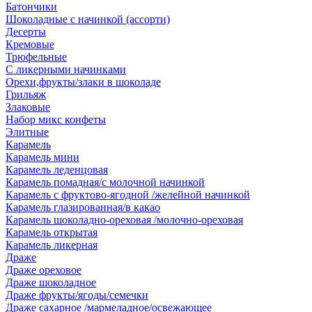
Батончики
Шоколадные с начинкой (ассорти)
Десерты
Кремовые
Трюфельные
С ликерными начинками
Орехи,фрукты/злаки в шоколаде
Грильяж
Злаковые
Набор микс конфеты
Элитные
Карамель
Карамель мини
Карамель леденцовая
Карамель помадная/с молочной начинкой
Карамель с фруктово-ягодной /желейной начинкой
Карамель глазированная/в какао
Карамель шоколадно-ореховая /молочно-ореховая
Карамель открытая
Карамель ликерная
Драже
Драже ореховое
Драже шоколадное
Драже фрукты/ягоды/семечки
Драже сахарное /мармеладное/освежающее