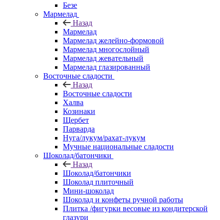
Безе
Мармелад
Назад
Мармелад
Мармелад желейно-формовой
Мармелад многослойный
Мармелад жевательный
Мармелад глазированный
Восточные сладости
Назад
Восточные сладости
Халва
Козинаки
Щербет
Парварда
Нуга/лукум/рахат-лукум
Мучные национальные сладости
Шоколад/батончики
Назад
Шоколад/батончики
Шоколад плиточный
Мини-шоколад
Шоколад и конфеты ручной работы
Плитка /фигурки весовые из кондитерской
глазури