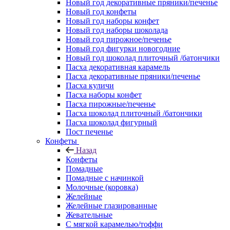
Новый год декоративные пряники/печенье
Новый год конфеты
Новый год наборы конфет
Новый год наборы шоколада
Новый год пирожное/печенье
Новый год фигурки новогодние
Новый год шоколад плиточный /батончики
Пасха декоративная карамель
Пасха декоративные пряники/печенье
Пасха куличи
Пасха наборы конфет
Пасха пирожные/печенье
Пасха шоколад плиточный /батончики
Пасха шоколад фигурный
Пост печенье
Конфеты
Назад
Конфеты
Помадные
Помадные с начинкой
Молочные (коровка)
Желейные
Желейные глазированные
Жевательные
С мягкой карамелью/тоффи