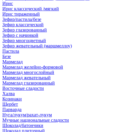
Ирис
Ирис классический /мягкий
Ирис тираженный
Зефир/пастила/безе
Зефир классический
Зефир глазированный
Зефир с начинкой
Зефир многоцветный
Зефир жевательный (маршмеллоу)
Пастила
Безе
Мармелад
Мармелад желейно-формовой
Мармелад многослойный
Мармелад жевательный
Мармелад глазированный
Восточные сладости
Халва
Козинаки
Щербет
Парварда
Нуга/лукум/рахат-лукум
Мучные национальные сладости
Шоколад/батончики
Шоколад плиточный