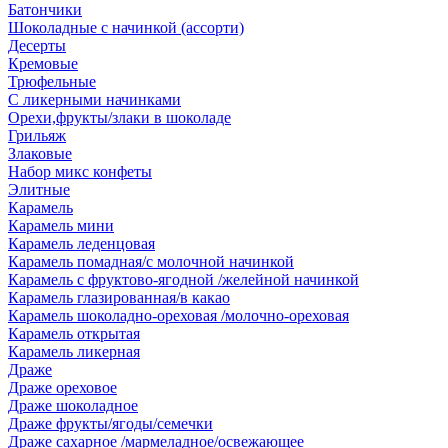
Батончики
Шоколадные с начинкой (ассорти)
Десерты
Кремовые
Трюфельные
С ликерными начинками
Орехи,фрукты/злаки в шоколаде
Грильяж
Злаковые
Набор микс конфеты
Элитные
Карамель
Карамель мини
Карамель леденцовая
Карамель помадная/с молочной начинкой
Карамель с фруктово-ягодной /желейной начинкой
Карамель глазированная/в какао
Карамель шоколадно-ореховая /молочно-ореховая
Карамель открытая
Карамель ликерная
Драже
Драже ореховое
Драже шоколадное
Драже фрукты/ягоды/семечки
Драже сахарное /мармеладное/освежающее