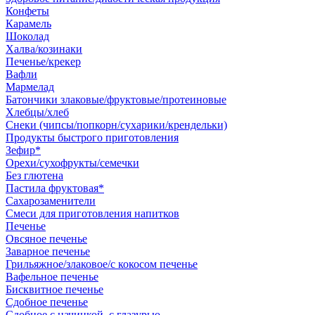
Конфеты
Карамель
Шоколад
Халва/козинаки
Печенье/крекер
Вафли
Мармелад
Батончики злаковые/фруктовые/протеиновые
Хлебцы/хлеб
Снеки (чипсы/попкорн/сухарики/крендельки)
Продукты быстрого приготовления
Зефир*
Орехи/сухофрукты/семечки
Без глютена
Пастила фруктовая*
Сахарозаменители
Смеси для приготовления напитков
Печенье
Овсяное печенье
Заварное печенье
Грильяжное/злаковое/с кокосом печенье
Вафельное печенье
Бисквитное печенье
Сдобное печенье
Сдобное с начинкой, с глазурью