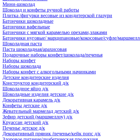
Мини-шоколад
Шоколад и конфеты ручной работы
Плитка /фигурки весовые из кондитерской глазури
Батончики шоколадные
Батончики вафельные
Батончики с мягкой карамелью орехами,злаками
Батончики нуговые/ марципановые/кокосовые/суфле/маршмелл
Шоколадная паста
Паста шоколадная/арахисовая
Подарочные наборы конфет/шоколада/печенья
Наборы конфет
Наборы шоколада
Наборы конфет с алкогольными начинками
Детские кондитерские изделия
Конструктор кондитерский д/к
Шоколадное яйцо д/к
Шоколадные изделия детские д/к
Декоративная карамель д/к
Конфеты детские д/к
Жевательный мармелад детский д/к
Зефир детский (маршмеллоу) д/к
Круассан детский д/к
Печенье детское д/к
Декоративный пряник /печенье/кейк попс д/к
Здоровое питание/диабетическая продукция