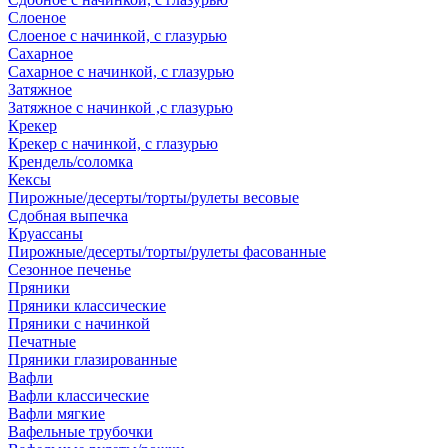
Слоеное
Слоеное с начинкой, с глазурью
Сахарное
Сахарное с начинкой, с глазурью
Затяжное
Затяжное с начинкой ,с глазурью
Крекер
Крекер с начинкой, с глазурью
Крендель/соломка
Кексы
Пирожные/десерты/торты/рулеты весовые
Сдобная выпечка
Круассаны
Пирожные/десерты/торты/рулеты фасованные
Сезонное печенье
Пряники
Пряники классические
Пряники с начинкой
Печатные
Пряники глазированные
Вафли
Вафли классические
Вафли мягкие
Вафельные трубочки