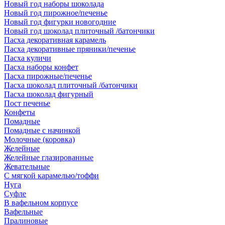
Новый год наборы шоколада
Новый год пирожное/печенье
Новый год фигурки новогодние
Новый год шоколад плиточный /батончики
Пасха декоративная карамель
Пасха декоративные пряники/печенье
Пасха куличи
Пасха наборы конфет
Пасха пирожные/печенье
Пасха шоколад плиточный /батончики
Пасха шоколад фигурный
Пост печенье
Конфеты
Помадные
Помадные с начинкой
Молочные (коровка)
Желейные
Желейные глазированные
Жевательные
С мягкой карамелью/тоффи
Нуга
Суфле
В вафельном корпусе
Вафельные
Пралиновые