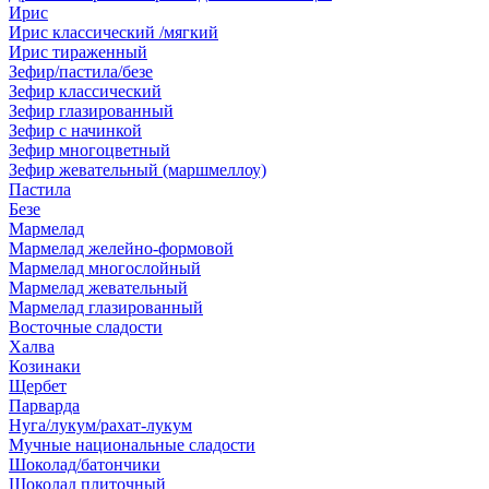
Ирис
Ирис классический /мягкий
Ирис тираженный
Зефир/пастила/безе
Зефир классический
Зефир глазированный
Зефир с начинкой
Зефир многоцветный
Зефир жевательный (маршмеллоу)
Пастила
Безе
Мармелад
Мармелад желейно-формовой
Мармелад многослойный
Мармелад жевательный
Мармелад глазированный
Восточные сладости
Халва
Козинаки
Щербет
Парварда
Нуга/лукум/рахат-лукум
Мучные национальные сладости
Шоколад/батончики
Шоколад плиточный