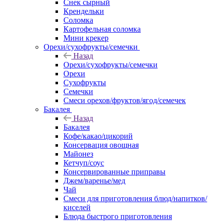
Снек сырный
Крендельки
Соломка
Картофельная соломка
Мини крекер
Орехи/сухофрукты/семечки
Назад
Орехи/сухофрукты/семечки
Орехи
Сухофрукты
Семечки
Смеси орехов/фруктов/ягод/семечек
Бакалея
Назад
Бакалея
Кофе/какао/цикорий
Консервация овощная
Майонез
Кетчуп/соус
Консервированные приправы
Джем/варенье/мед
Чай
Смеси для приготовления блюд/напитков/
киселей
Блюда быстрого приготовления