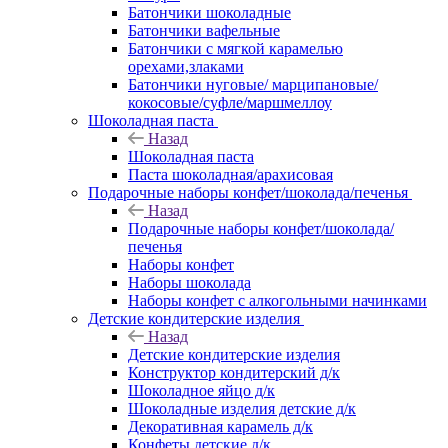
Батончики шоколадные
Батончики вафельные
Батончики с мягкой карамелью
орехами,злаками
Батончики нуговые/ марципановые/
кокосовые/суфле/маршмеллоу
Шоколадная паста
Назад
Шоколадная паста
Паста шоколадная/арахисовая
Подарочные наборы конфет/шоколада/печенья
Назад
Подарочные наборы конфет/шоколада/
печенья
Наборы конфет
Наборы шоколада
Наборы конфет с алкогольными начинками
Детские кондитерские изделия
Назад
Детские кондитерские изделия
Конструктор кондитерский д/к
Шоколадное яйцо д/к
Шоколадные изделия детские д/к
Декоративная карамель д/к
Конфеты детские д/к