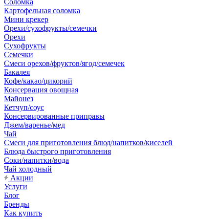
Соломка
Картофельная соломка
Мини крекер
Орехи/сухофрукты/семечки
Орехи
Сухофрукты
Семечки
Смеси орехов/фруктов/ягод/семечек
Бакалея
Кофе/какао/цикорий
Консервация овощная
Майонез
Кетчуп/соус
Консервированные приправы
Джем/варенье/мед
Чай
Смеси для приготовления блюд/напитков/киселей
Блюда быстрого приготовления
Соки/напитки/вода
Чай холодный
Акции
Услуги
Блог
Бренды
Как купить