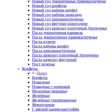
Новый год декоративные пряники/печенье
Новый год конфеты
Новый год наборы конфет
Новый год наборы шоколада
Новый год пирожное/печенье
Новый год фигурки новогодние
Новый год шоколад плиточный /батончики
Пасха декоративная карамель
Пасха декоративные пряники/печенье
Пасха куличи
Пасха наборы конфет
Пасха пирожные/печенье
Пасха шоколад плиточный /батончики
Пасха шоколад фигурный
Пост печенье
Конфеты
Назад
Конфеты
Помадные
Помадные с начинкой
Молочные (коровка)
Желейные
Желейные глазированные
Жевательные
С мягкой карамелью/тоффи