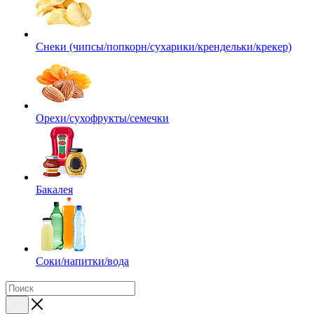
Снеки (чипсы/попкорн/сухарики/крендельки/крекер)
Орехи/сухофрукты/семечки
Бакалея
Соки/напитки/вода