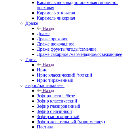
Карамель шоколадно-ореховая /молочно-
ореховая
Карамель открытая
Карамель ликерная
Драже
Назад
Драже
Драже ореховое
Драже шоколадное
Драже фрукты/ягоды/семечки
Драже сахарное /мармеладное/освежающее
Ирис
Назад
Ирис
Ирис классический /мягкий
Ирис тираженный
Зефир/пастила/безе
Назад
Зефир/пастила/безе
Зефир классический
Зефир глазированный
Зефир с начинкой
Зефир многоцветный
Зефир жевательный (маршмеллоу)
Пастила