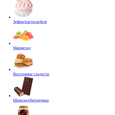
Зефир/пастила/безе
Мармелад
Восточные сладости
Шоколад/батончики