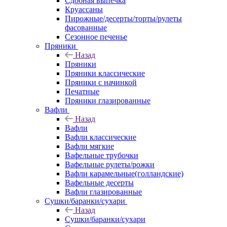
Сдобная выпечка
Круассаны
Пирожные/десерты/торты/рулеты
фасованные
Сезонное печенье
Пряники
Назад
Пряники
Пряники классические
Пряники с начинкой
Печатные
Пряники глазированные
Вафли
Назад
Вафли
Вафли классические
Вафли мягкие
Вафельные трубочки
Вафельные рулеты/рожки
Вафли карамельные(голландские)
Вафельные десерты
Вафли глазированные
Сушки/баранки/сухари
Назад
Сушки/баранки/сухари