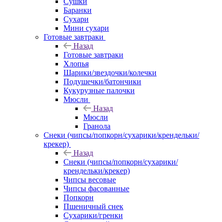
Сушки
Баранки
Сухари
Мини сухари
Готовые завтраки
Назад
Готовые завтраки
Хлопья
Шарики/звездочки/колечки
Подушечки/батончики
Кукурузные палочки
Мюсли
Назад
Мюсли
Гранола
Снеки (чипсы/попкорн/сухарики/крендельки/
крекер)
Назад
Снеки (чипсы/попкорн/сухарики/
крендельки/крекер)
Чипсы весовые
Чипсы фасованные
Попкорн
Пшеничный снек
Сухарики/гренки