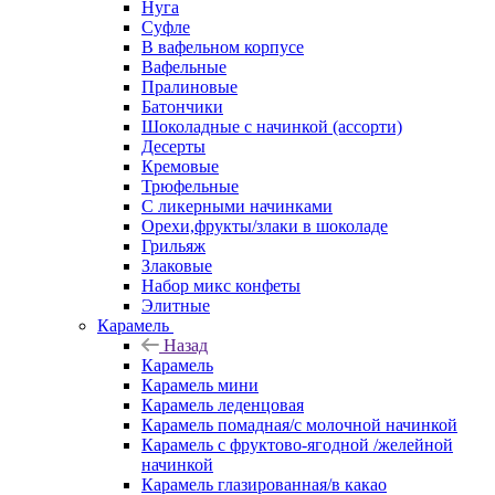
Нуга
Суфле
В вафельном корпусе
Вафельные
Пралиновые
Батончики
Шоколадные с начинкой (ассорти)
Десерты
Кремовые
Трюфельные
С ликерными начинками
Орехи,фрукты/злаки в шоколаде
Грильяж
Злаковые
Набор микс конфеты
Элитные
Карамель
Назад
Карамель
Карамель мини
Карамель леденцовая
Карамель помадная/с молочной начинкой
Карамель с фруктово-ягодной /желейной
начинкой
Карамель глазированная/в какао