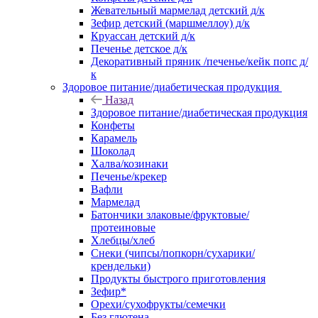
Жевательный мармелад детский д/к
Зефир детский (маршмеллоу) д/к
Круассан детский д/к
Печенье детское д/к
Декоративный пряник /печенье/кейк попс д/
к
Здоровое питание/диабетическая продукция
Назад
Здоровое питание/диабетическая продукция
Конфеты
Карамель
Шоколад
Халва/козинаки
Печенье/крекер
Вафли
Мармелад
Батончики злаковые/фруктовые/
протеиновые
Хлебцы/хлеб
Снеки (чипсы/попкорн/сухарики/
крендельки)
Продукты быстрого приготовления
Зефир*
Орехи/сухофрукты/семечки
Без глютена