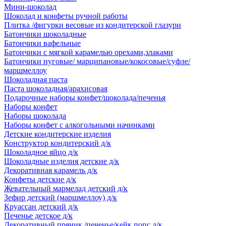
Мини-шоколад
Шоколад и конфеты ручной работы
Плитка /фигурки весовые из кондитерской глазури
Батончики шоколадные
Батончики вафельные
Батончики с мягкой карамелью орехами,злаками
Батончики нуговые/ марципановые/кокосовые/суфле/
маршмеллоу
Шоколадная паста
Паста шоколадная/арахисовая
Подарочные наборы конфет/шоколада/печенья
Наборы конфет
Наборы шоколада
Наборы конфет с алкогольными начинками
Детские кондитерские изделия
Конструктор кондитерский д/к
Шоколадное яйцо д/к
Шоколадные изделия детские д/к
Декоративная карамель д/к
Конфеты детские д/к
Жевательный мармелад детский д/к
Зефир детский (маршмеллоу) д/к
Круассан детский д/к
Печенье детское д/к
Декоративный пряник /печенье/кейк попс д/к