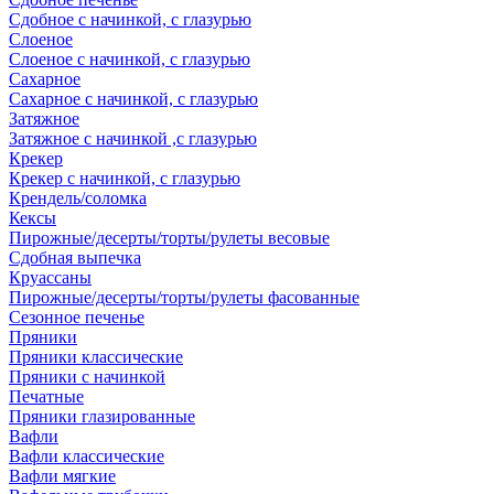
Сдобное с начинкой, с глазурью
Слоеное
Слоеное с начинкой, с глазурью
Сахарное
Сахарное с начинкой, с глазурью
Затяжное
Затяжное с начинкой ,с глазурью
Крекер
Крекер с начинкой, с глазурью
Крендель/соломка
Кексы
Пирожные/десерты/торты/рулеты весовые
Сдобная выпечка
Круассаны
Пирожные/десерты/торты/рулеты фасованные
Сезонное печенье
Пряники
Пряники классические
Пряники с начинкой
Печатные
Пряники глазированные
Вафли
Вафли классические
Вафли мягкие