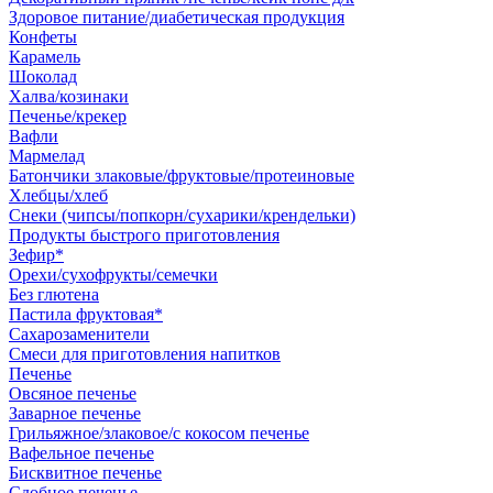
Здоровое питание/диабетическая продукция
Конфеты
Карамель
Шоколад
Халва/козинаки
Печенье/крекер
Вафли
Мармелад
Батончики злаковые/фруктовые/протеиновые
Хлебцы/хлеб
Снеки (чипсы/попкорн/сухарики/крендельки)
Продукты быстрого приготовления
Зефир*
Орехи/сухофрукты/семечки
Без глютена
Пастила фруктовая*
Сахарозаменители
Смеси для приготовления напитков
Печенье
Овсяное печенье
Заварное печенье
Грильяжное/злаковое/с кокосом печенье
Вафельное печенье
Бисквитное печенье
Сдобное печенье