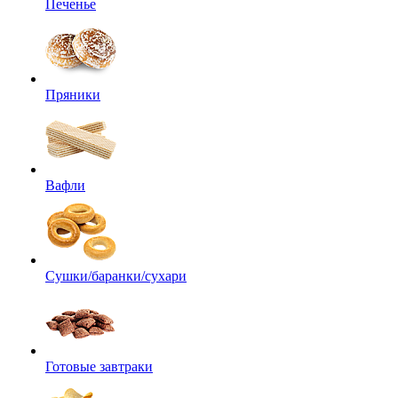
Печенье
Пряники
Вафли
Сушки/баранки/сухари
Готовые завтраки