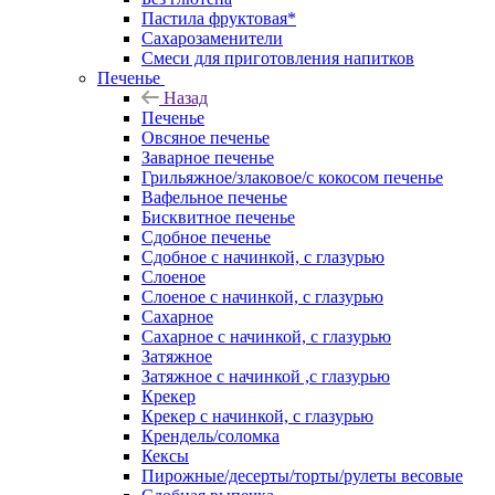
Пастила фруктовая*
Сахарозаменители
Смеси для приготовления напитков
Печенье
Назад
Печенье
Овсяное печенье
Заварное печенье
Грильяжное/злаковое/с кокосом печенье
Вафельное печенье
Бисквитное печенье
Сдобное печенье
Сдобное с начинкой, с глазурью
Слоеное
Слоеное с начинкой, с глазурью
Сахарное
Сахарное с начинкой, с глазурью
Затяжное
Затяжное с начинкой ,с глазурью
Крекер
Крекер с начинкой, с глазурью
Крендель/соломка
Кексы
Пирожные/десерты/торты/рулеты весовые