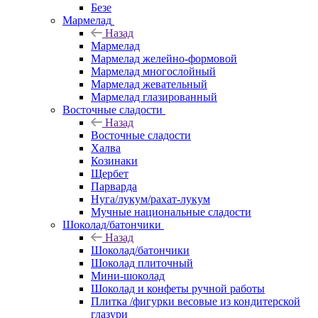
Безе
Мармелад
Назад
Мармелад
Мармелад желейно-формовой
Мармелад многослойный
Мармелад жевательный
Мармелад глазированный
Восточные сладости
Назад
Восточные сладости
Халва
Козинаки
Щербет
Парварда
Нуга/лукум/рахат-лукум
Мучные национальные сладости
Шоколад/батончики
Назад
Шоколад/батончики
Шоколад плиточный
Мини-шоколад
Шоколад и конфеты ручной работы
Плитка /фигурки весовые из кондитерской
глазури