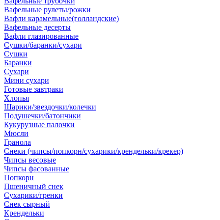
Вафельные трубочки
Вафельные рулеты/рожки
Вафли карамельные(голландские)
Вафельные десерты
Вафли глазированные
Сушки/баранки/сухари
Сушки
Баранки
Сухари
Мини сухари
Готовые завтраки
Хлопья
Шарики/звездочки/колечки
Подушечки/батончики
Кукурузные палочки
Мюсли
Гранола
Снеки (чипсы/попкорн/сухарики/крендельки/крекер)
Чипсы весовые
Чипсы фасованные
Попкорн
Пшеничный снек
Сухарики/гренки
Снек сырный
Крендельки