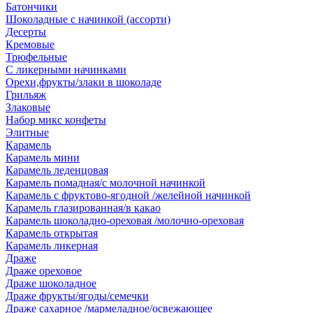
Батончики
Шоколадные с начинкой (ассорти)
Десерты
Кремовые
Трюфельные
С ликерными начинками
Орехи,фрукты/злаки в шоколаде
Грильяж
Злаковые
Набор микс конфеты
Элитные
Карамель
Карамель мини
Карамель леденцовая
Карамель помадная/с молочной начинкой
Карамель с фруктово-ягодной /желейной начинкой
Карамель глазированная/в какао
Карамель шоколадно-ореховая /молочно-ореховая
Карамель открытая
Карамель ликерная
Драже
Драже ореховое
Драже шоколадное
Драже фрукты/ягоды/семечки
Драже сахарное /мармеладное/освежающее