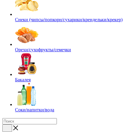
Снеки (чипсы/попкорн/сухарики/крендельки/крекер)
Орехи/сухофрукты/семечки
Бакалея
Соки/напитки/вода