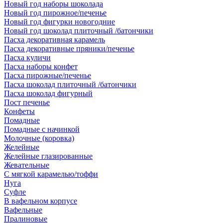
Новый год наборы шоколада
Новый год пирожное/печенье
Новый год фигурки новогодние
Новый год шоколад плиточный /батончики
Пасха декоративная карамель
Пасха декоративные пряники/печенье
Пасха куличи
Пасха наборы конфет
Пасха пирожные/печенье
Пасха шоколад плиточный /батончики
Пасха шоколад фигурный
Пост печенье
Конфеты
Помадные
Помадные с начинкой
Молочные (коровка)
Желейные
Желейные глазированные
Жевательные
С мягкой карамелью/тоффи
Нуга
Суфле
В вафельном корпусе
Вафельные
Пралиновые