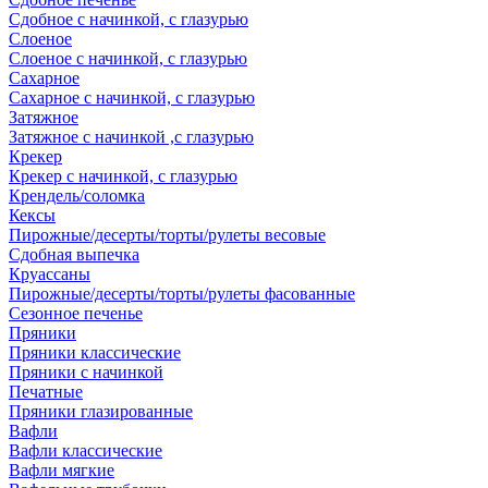
Сдобное с начинкой, с глазурью
Слоеное
Слоеное с начинкой, с глазурью
Сахарное
Сахарное с начинкой, с глазурью
Затяжное
Затяжное с начинкой ,с глазурью
Крекер
Крекер с начинкой, с глазурью
Крендель/соломка
Кексы
Пирожные/десерты/торты/рулеты весовые
Сдобная выпечка
Круассаны
Пирожные/десерты/торты/рулеты фасованные
Сезонное печенье
Пряники
Пряники классические
Пряники с начинкой
Печатные
Пряники глазированные
Вафли
Вафли классические
Вафли мягкие