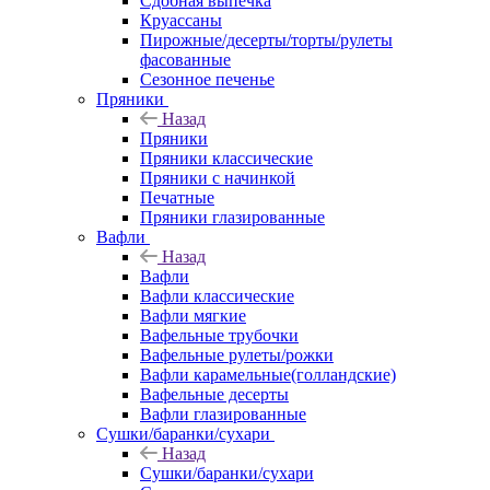
Сдобная выпечка
Круассаны
Пирожные/десерты/торты/рулеты
фасованные
Сезонное печенье
Пряники
Назад
Пряники
Пряники классические
Пряники с начинкой
Печатные
Пряники глазированные
Вафли
Назад
Вафли
Вафли классические
Вафли мягкие
Вафельные трубочки
Вафельные рулеты/рожки
Вафли карамельные(голландские)
Вафельные десерты
Вафли глазированные
Сушки/баранки/сухари
Назад
Сушки/баранки/сухари