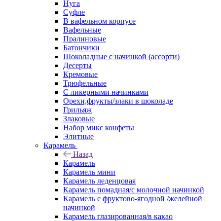
Нуга
Суфле
В вафельном корпусе
Вафельные
Пралиновые
Батончики
Шоколадные с начинкой (ассорти)
Десерты
Кремовые
Трюфельные
С ликерными начинками
Орехи,фрукты/злаки в шоколаде
Грильяж
Злаковые
Набор микс конфеты
Элитные
Карамель
Назад
Карамель
Карамель мини
Карамель леденцовая
Карамель помадная/с молочной начинкой
Карамель с фруктово-ягодной /желейной
начинкой
Карамель глазированная/в какао