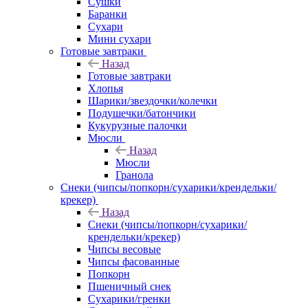
Сушки
Баранки
Сухари
Мини сухари
Готовые завтраки
Назад
Готовые завтраки
Хлопья
Шарики/звездочки/колечки
Подушечки/батончики
Кукурузные палочки
Мюсли
Назад
Мюсли
Гранола
Снеки (чипсы/попкорн/сухарики/крендельки/
крекер)
Назад
Снеки (чипсы/попкорн/сухарики/
крендельки/крекер)
Чипсы весовые
Чипсы фасованные
Попкорн
Пшеничный снек
Сухарики/гренки