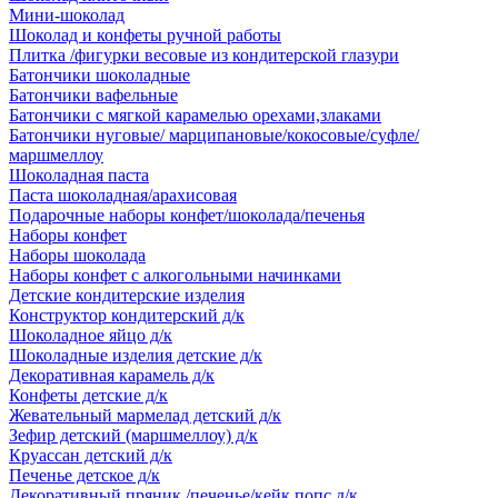
Мини-шоколад
Шоколад и конфеты ручной работы
Плитка /фигурки весовые из кондитерской глазури
Батончики шоколадные
Батончики вафельные
Батончики с мягкой карамелью орехами,злаками
Батончики нуговые/ марципановые/кокосовые/суфле/
маршмеллоу
Шоколадная паста
Паста шоколадная/арахисовая
Подарочные наборы конфет/шоколада/печенья
Наборы конфет
Наборы шоколада
Наборы конфет с алкогольными начинками
Детские кондитерские изделия
Конструктор кондитерский д/к
Шоколадное яйцо д/к
Шоколадные изделия детские д/к
Декоративная карамель д/к
Конфеты детские д/к
Жевательный мармелад детский д/к
Зефир детский (маршмеллоу) д/к
Круассан детский д/к
Печенье детское д/к
Декоративный пряник /печенье/кейк попс д/к