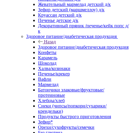
Жевательный мармелад детский д/к
Зефир детский (маршмеллоу) д/к
Круассан детский д/к
Печенье детское д/к
Декоративный пряник /печенье/кейк попс д/
к
Здоровое питание/диабетическая продукция
Назад
Здоровое питание/диабетическая продукция
Конфеты
Карамель
Шоколад
Халва/козинаки
Печенье/крекер
Вафли
Мармелад
Батончики злаковые/фруктовые/
протеиновые
Хлебцы/хлеб
Снеки (чипсы/попкорн/сухарики/
крендельки)
Продукты быстрого приготовления
Зефир*
Орехи/сухофрукты/семечки
Без глютена