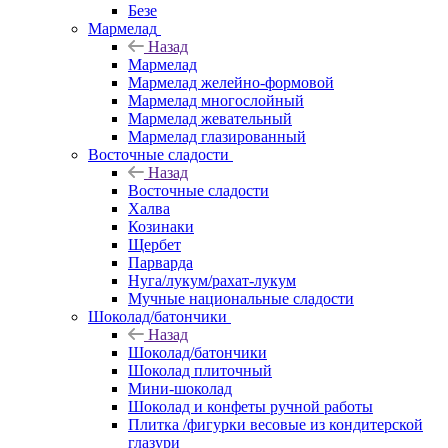
Безе
Мармелад
Назад
Мармелад
Мармелад желейно-формовой
Мармелад многослойный
Мармелад жевательный
Мармелад глазированный
Восточные сладости
Назад
Восточные сладости
Халва
Козинаки
Щербет
Парварда
Нуга/лукум/рахат-лукум
Мучные национальные сладости
Шоколад/батончики
Назад
Шоколад/батончики
Шоколад плиточный
Мини-шоколад
Шоколад и конфеты ручной работы
Плитка /фигурки весовые из кондитерской
глазури