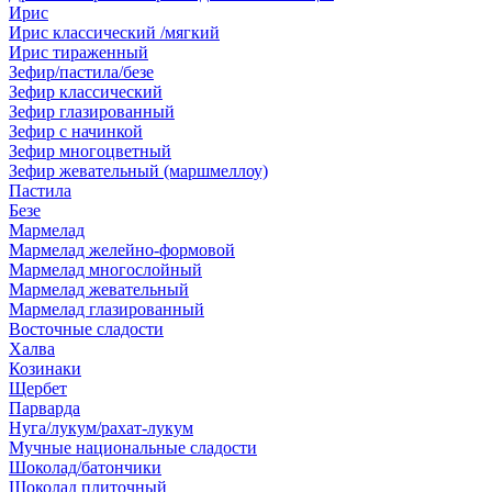
Ирис
Ирис классический /мягкий
Ирис тираженный
Зефир/пастила/безе
Зефир классический
Зефир глазированный
Зефир с начинкой
Зефир многоцветный
Зефир жевательный (маршмеллоу)
Пастила
Безе
Мармелад
Мармелад желейно-формовой
Мармелад многослойный
Мармелад жевательный
Мармелад глазированный
Восточные сладости
Халва
Козинаки
Щербет
Парварда
Нуга/лукум/рахат-лукум
Мучные национальные сладости
Шоколад/батончики
Шоколад плиточный