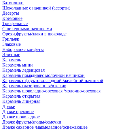
Батончики
Шоколадные с начинкой (ассорти)
Десерты
Кремовые
Трюфельные
С ликерными начинками
Орехи,фрукты/злаки в шоколаде
Грильяж
Злаковые
Набор микс конфеты
Элитные
Карамель
Карамель мини
Карамель леденцовая
Карамель помадная/с молочной начинкой
Карамель с фруктово-ягодной /желейной начинкой
Карамель глазированная/в какао
Карамель шоколадно-ореховая /молочно-ореховая
Карамель открытая
Карамель ликерная
Драже
Драже ореховое
Драже шоколадное
Драже фрукты/ягоды/семечки
Драже сахарное /мармеладное/освежающее