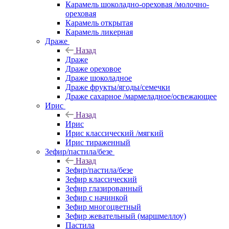
Карамель шоколадно-ореховая /молочно-
ореховая
Карамель открытая
Карамель ликерная
Драже
Назад
Драже
Драже ореховое
Драже шоколадное
Драже фрукты/ягоды/семечки
Драже сахарное /мармеладное/освежающее
Ирис
Назад
Ирис
Ирис классический /мягкий
Ирис тираженный
Зефир/пастила/безе
Назад
Зефир/пастила/безе
Зефир классический
Зефир глазированный
Зефир с начинкой
Зефир многоцветный
Зефир жевательный (маршмеллоу)
Пастила