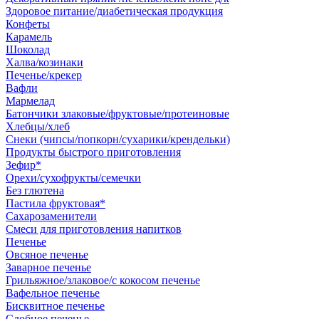
Здоровое питание/диабетическая продукция
Конфеты
Карамель
Шоколад
Халва/козинаки
Печенье/крекер
Вафли
Мармелад
Батончики злаковые/фруктовые/протеиновые
Хлебцы/хлеб
Снеки (чипсы/попкорн/сухарики/крендельки)
Продукты быстрого приготовления
Зефир*
Орехи/сухофрукты/семечки
Без глютена
Пастила фруктовая*
Сахарозаменители
Смеси для приготовления напитков
Печенье
Овсяное печенье
Заварное печенье
Грильяжное/злаковое/с кокосом печенье
Вафельное печенье
Бисквитное печенье
Сдобное печенье