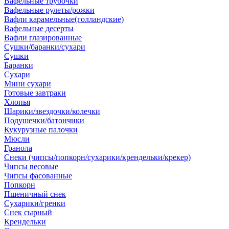
Вафельные трубочки
Вафельные рулеты/рожки
Вафли карамельные(голландские)
Вафельные десерты
Вафли глазированные
Сушки/баранки/сухари
Сушки
Баранки
Сухари
Мини сухари
Готовые завтраки
Хлопья
Шарики/звездочки/колечки
Подушечки/батончики
Кукурузные палочки
Мюсли
Гранола
Снеки (чипсы/попкорн/сухарики/крендельки/крекер)
Чипсы весовые
Чипсы фасованные
Попкорн
Пшеничный снек
Сухарики/гренки
Снек сырный
Крендельки