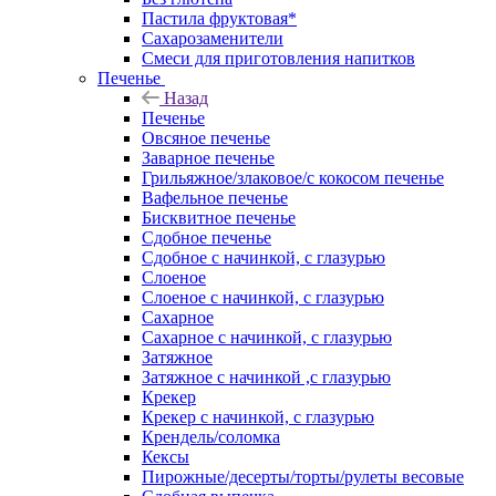
Пастила фруктовая*
Сахарозаменители
Смеси для приготовления напитков
Печенье
Назад
Печенье
Овсяное печенье
Заварное печенье
Грильяжное/злаковое/с кокосом печенье
Вафельное печенье
Бисквитное печенье
Сдобное печенье
Сдобное с начинкой, с глазурью
Слоеное
Слоеное с начинкой, с глазурью
Сахарное
Сахарное с начинкой, с глазурью
Затяжное
Затяжное с начинкой ,с глазурью
Крекер
Крекер с начинкой, с глазурью
Крендель/соломка
Кексы
Пирожные/десерты/торты/рулеты весовые