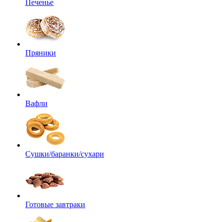
Печенье
Пряники
Вафли
Сушки/баранки/сухари
Готовые завтраки