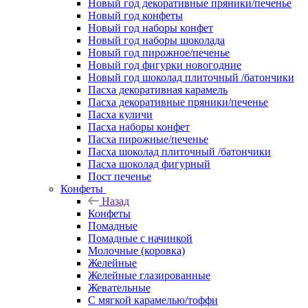
Новый год декоративные пряники/печенье
Новый год конфеты
Новый год наборы конфет
Новый год наборы шоколада
Новый год пирожное/печенье
Новый год фигурки новогодние
Новый год шоколад плиточный /батончики
Пасха декоративная карамель
Пасха декоративные пряники/печенье
Пасха куличи
Пасха наборы конфет
Пасха пирожные/печенье
Пасха шоколад плиточный /батончики
Пасха шоколад фигурный
Пост печенье
Конфеты
Назад
Конфеты
Помадные
Помадные с начинкой
Молочные (коровка)
Желейные
Желейные глазированные
Жевательные
С мягкой карамелью/тоффи