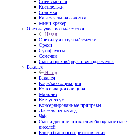
Снек сырный
Крендельки
Соломка
Картофельная соломка
Мини крекер
Орехи/сухофрукты/семечки
Назад
Орехи/сухофрукты/семечки
Орехи
Сухофрукты
Семечки
Смеси орехов/фруктов/ягод/семечек
Бакалея
Назад
Бакалея
Кофе/какао/цикорий
Консервация овощная
Майонез
Кетчуп/соус
Консервированные приправы
Джем/варенье/мед
Чай
Смеси для приготовления блюд/напитков/
киселей
Блюда быстрого приготовления