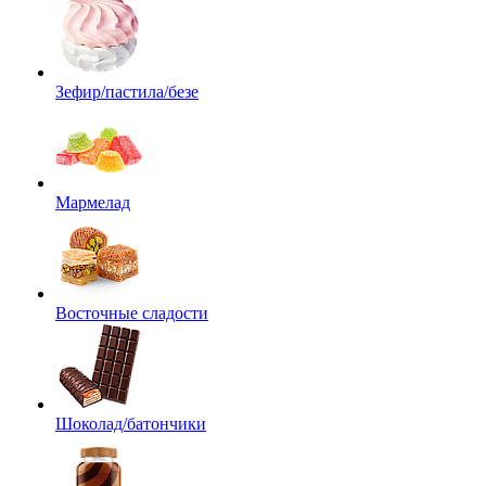
Зефир/пастила/безе
Мармелад
Восточные сладости
Шоколад/батончики