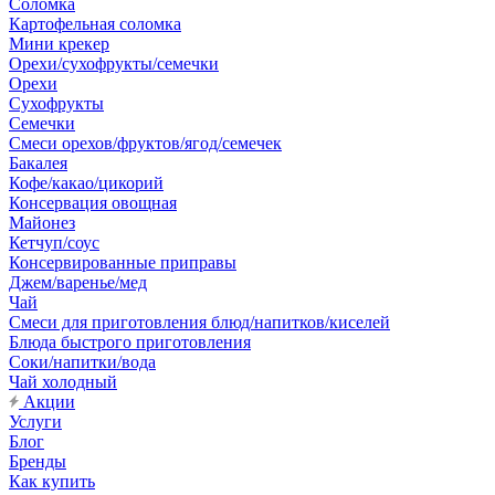
Соломка
Картофельная соломка
Мини крекер
Орехи/сухофрукты/семечки
Орехи
Сухофрукты
Семечки
Смеси орехов/фруктов/ягод/семечек
Бакалея
Кофе/какао/цикорий
Консервация овощная
Майонез
Кетчуп/соус
Консервированные приправы
Джем/варенье/мед
Чай
Смеси для приготовления блюд/напитков/киселей
Блюда быстрого приготовления
Соки/напитки/вода
Чай холодный
Акции
Услуги
Блог
Бренды
Как купить