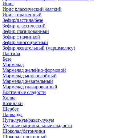
Ирис
Ирис классический /мягкий
Ирис тираженный
Зефир/пастила/безе
Зефир классический
Зефир глазированный
Зефир с начинкой
Зефир многоцветный
Зефир жевательный (маршмеллоу)
Пастила
Безе
Мармелад
Мармелад желейно-формовой
Мармелад многослойный
Мармелад жевательный
Мармелад глазированный
Восточные сладости
Халва
Козинаки
Щербет
Парварда
Нуга/лукум/рахат-лукум
Мучные национальные сладости
Шоколад/батончики
Шоколад плиточный