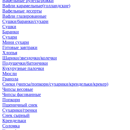
Вафельные рулеты/рожки
Вафли карамельные(голландские)
Вафельные десерты
Вафли глазированные
Сушки/баранки/сухари
Сушки
Баранки
Сухари
Мини сухари
Готовые завтраки
Хлопья
Шарики/звездочки/колечки
Подушечки/батончики
Кукурузные палочки
Мюсли
Гранола
Снеки (чипсы/попкорн/сухарики/крендельки/крекер)
Чипсы весовые
Чипсы фасованные
Попкорн
Пшеничный снек
Сухарики/гренки
Снек сырный
Крендельки
Соломка