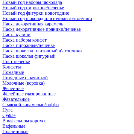
Новый год наборы шоколада
Новый год пирожное/печенье
Новый год фигурки новогодние
Новый год шоколад плиточный /батончики
Пасха декоративная карамель
Пасха декоративные пряники/печенье
Пасха куличи
Пасха наборы конфет
Пасха пирожные/печенье
Пасха шоколад плиточный /батончики
Пасха шоколад фигурный
Пост печенье
Конфеты
Помадные
Помадные с начинкой
Молочные (коровка)
Желейные
Желейные глазированные
Жевательные
С мягкой карамелью/тоффи
Нуга
Суфле
В вафельном корпусе
Вафельные
Пралиновые