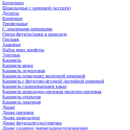
Батончики
Шоколадные с начинкой (ассорти)
Десерты
Кремовые
Трюфельные
С ликерными начинками
Орехи,фрукты/злаки в шоколаде
Грильяж
Злаковые
Набор микс конфеты
Элитные
Карамель
Карамель мини
Карамель леденцовая
Карамель помадная/с молочной начинкой
Карамель с фруктово-ягодной /желейной начинкой
Карамель глазированная/в какао
Карамель шоколадно-ореховая /молочно-ореховая
Карамель открытая
Карамель ликерная
Драже
Драже ореховое
Драже шоколадное
Драже фрукты/ягоды/семечки
Драже сахарное /мармеладное/освежающее