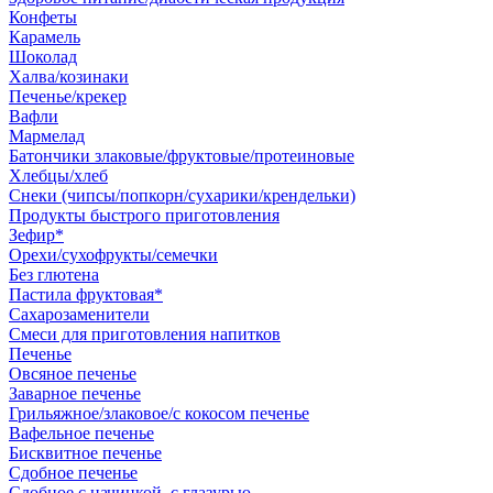
Конфеты
Карамель
Шоколад
Халва/козинаки
Печенье/крекер
Вафли
Мармелад
Батончики злаковые/фруктовые/протеиновые
Хлебцы/хлеб
Снеки (чипсы/попкорн/сухарики/крендельки)
Продукты быстрого приготовления
Зефир*
Орехи/сухофрукты/семечки
Без глютена
Пастила фруктовая*
Сахарозаменители
Смеси для приготовления напитков
Печенье
Овсяное печенье
Заварное печенье
Грильяжное/злаковое/с кокосом печенье
Вафельное печенье
Бисквитное печенье
Сдобное печенье
Сдобное с начинкой, с глазурью