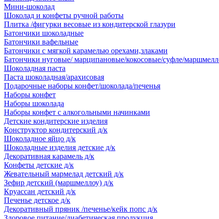
Мини-шоколад
Шоколад и конфеты ручной работы
Плитка /фигурки весовые из кондитерской глазури
Батончики шоколадные
Батончики вафельные
Батончики с мягкой карамелью орехами,злаками
Батончики нуговые/ марципановые/кокосовые/суфле/маршмелл
Шоколадная паста
Паста шоколадная/арахисовая
Подарочные наборы конфет/шоколада/печенья
Наборы конфет
Наборы шоколада
Наборы конфет с алкогольными начинками
Детские кондитерские изделия
Конструктор кондитерский д/к
Шоколадное яйцо д/к
Шоколадные изделия детские д/к
Декоративная карамель д/к
Конфеты детские д/к
Жевательный мармелад детский д/к
Зефир детский (маршмеллоу) д/к
Круассан детский д/к
Печенье детское д/к
Декоративный пряник /печенье/кейк попс д/к
Здоровое питание/диабетическая продукция