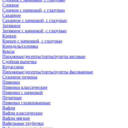
Слоеное
Слоеное с начинкой, с глазурью
Сахарное
Сахарное с начинкой, с глазурью
Затяжное
Затяжное с начинкой ,с глазурью
Крекер
Крекер с начинкой, с глазурью
Крендель/соломка
Кексы
Пирожные/десерты/торты/рулеты весовые
Сдобная выпечка
Круассаны
Пирожные/десерты/торты/рулеты фасованные
Сезонное печенье
Пряники
Пряники классические
Пряники с начинкой
Печатные
Пряники глазированные
Вафли
Вафли классические
Вафли мягкие
Вафельные трубочки