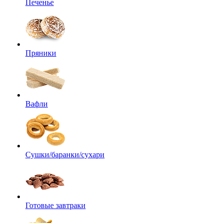
Печенье
Пряники
Вафли
Сушки/баранки/сухари
Готовые завтраки