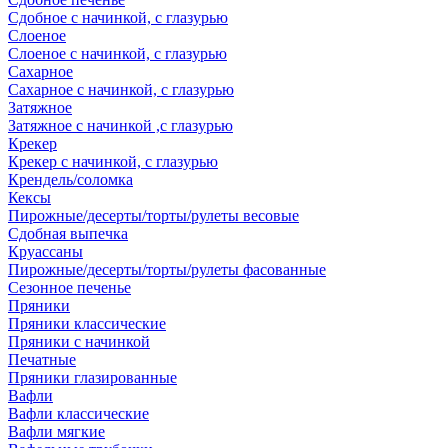
Сдобное с начинкой, с глазурью
Слоеное
Слоеное с начинкой, с глазурью
Сахарное
Сахарное с начинкой, с глазурью
Затяжное
Затяжное с начинкой ,с глазурью
Крекер
Крекер с начинкой, с глазурью
Крендель/соломка
Кексы
Пирожные/десерты/торты/рулеты весовые
Сдобная выпечка
Круассаны
Пирожные/десерты/торты/рулеты фасованные
Сезонное печенье
Пряники
Пряники классические
Пряники с начинкой
Печатные
Пряники глазированные
Вафли
Вафли классические
Вафли мягкие