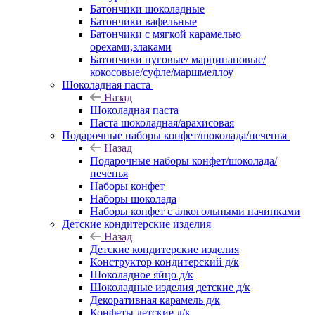
Батончики шоколадные
Батончики вафельные
Батончики с мягкой карамелью
орехами,злаками
Батончики нуговые/ марципановые/
кокосовые/суфле/маршмеллоу
Шоколадная паста
Назад
Шоколадная паста
Паста шоколадная/арахисовая
Подарочные наборы конфет/шоколада/печенья
Назад
Подарочные наборы конфет/шоколада/
печенья
Наборы конфет
Наборы шоколада
Наборы конфет с алкогольными начинками
Детские кондитерские изделия
Назад
Детские кондитерские изделия
Конструктор кондитерский д/к
Шоколадное яйцо д/к
Шоколадные изделия детские д/к
Декоративная карамель д/к
Конфеты детские д/к