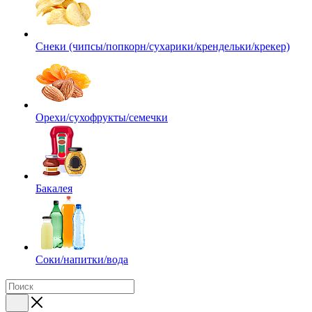
Снеки (чипсы/попкорн/сухарики/крендельки/крекер)
Орехи/сухофрукты/семечки
Бакалея
Соки/напитки/вода