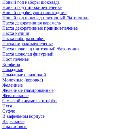
Новый год наборы шоколада
Новый год пирожное/печенье
Новый год фигурки новогодние
Новый год шоколад плиточный /батончики
Пасха декоративная карамель
Пасха декоративные пряники/печенье
Пасха куличи
Пасха наборы конфет
Пасха пирожные/печенье
Пасха шоколад плиточный /батончики
Пасха шоколад фигурный
Пост печенье
Конфеты
Помадные
Помадные с начинкой
Молочные (коровка)
Желейные
Желейные глазированные
Жевательные
С мягкой карамелью/тоффи
Нуга
Суфле
В вафельном корпусе
Вафельные
Пралиновые