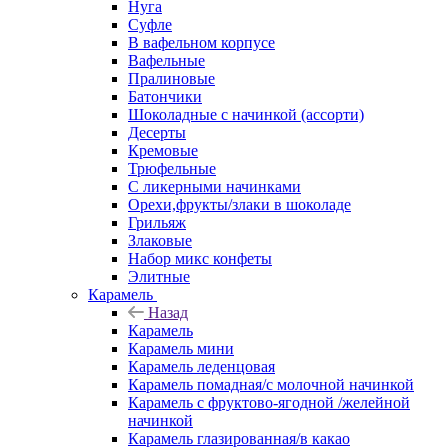
Нуга
Суфле
В вафельном корпусе
Вафельные
Пралиновые
Батончики
Шоколадные с начинкой (ассорти)
Десерты
Кремовые
Трюфельные
С ликерными начинками
Орехи,фрукты/злаки в шоколаде
Грильяж
Злаковые
Набор микс конфеты
Элитные
Карамель
Назад
Карамель
Карамель мини
Карамель леденцовая
Карамель помадная/с молочной начинкой
Карамель с фруктово-ягодной /желейной
начинкой
Карамель глазированная/в какао