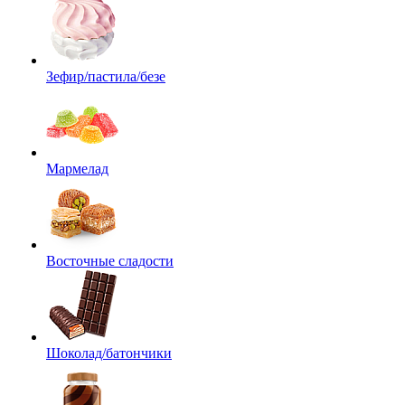
Зефир/пастила/безе
Мармелад
Восточные сладости
Шоколад/батончики