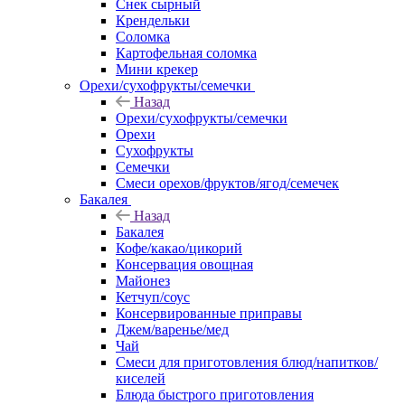
Снек сырный
Крендельки
Соломка
Картофельная соломка
Мини крекер
Орехи/сухофрукты/семечки
Назад
Орехи/сухофрукты/семечки
Орехи
Сухофрукты
Семечки
Смеси орехов/фруктов/ягод/семечек
Бакалея
Назад
Бакалея
Кофе/какао/цикорий
Консервация овощная
Майонез
Кетчуп/соус
Консервированные приправы
Джем/варенье/мед
Чай
Смеси для приготовления блюд/напитков/
киселей
Блюда быстрого приготовления