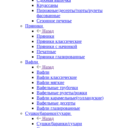
Сдобная выпечка
Круассаны
Пирожные/десерты/торты/рулеты
фасованные
Сезонное печенье
Пряники
Назад
Пряники
Пряники классические
Пряники с начинкой
Печатные
Пряники глазированные
Вафли
Назад
Вафли
Вафли классические
Вафли мягкие
Вафельные трубочки
Вафельные рулеты/рожки
Вафли карамельные(голландские)
Вафельные десерты
Вафли глазированные
Сушки/баранки/сухари
Назад
Сушки/баранки/сухари