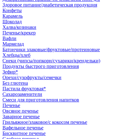
Здоровое питание/диабетическая продукция
Конфеты
Карамель
Шоколад
Халва/козинаки
Печенье/крекер
Вафли
Мармелад
Батончики злаковые/фруктовые/протеиновые
Хлебцы/хлеб
Снеки (чипсы/попкорн/сухарики/крендельки)
Продукты быстрого приготовления
Зефир*
Орехи/сухофрукты/семечки
Без глютена
Пастила фруктовая*
Сахарозаменители
Смеси для приготовления напитков
Печенье
Овсяное печенье
Заварное печенье
Грильяжное/злаковое/с кокосом печенье
Вафельное печенье
Бисквитное печенье
Сдобное печенье