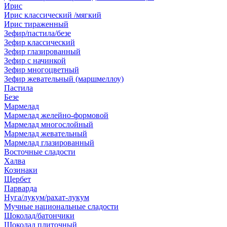
Ирис
Ирис классический /мягкий
Ирис тираженный
Зефир/пастила/безе
Зефир классический
Зефир глазированный
Зефир с начинкой
Зефир многоцветный
Зефир жевательный (маршмеллоу)
Пастила
Безе
Мармелад
Мармелад желейно-формовой
Мармелад многослойный
Мармелад жевательный
Мармелад глазированный
Восточные сладости
Халва
Козинаки
Щербет
Парварда
Нуга/лукум/рахат-лукум
Мучные национальные сладости
Шоколад/батончики
Шоколад плиточный