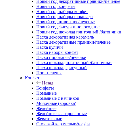
Новый год декоративные пряники/печенье
Новый год конфеты
Новый год наборы конфет
Новый год наборы шоколада
Новый год пирожное/печенье
Новый год фигурки новогодние
Новый год шоколад плиточный /батончики
Пасха декоративная карамель
Пасха декоративные пряники/печенье
Пасха куличи
Пасха наборы конфет
Пасха пирожные/печенье
Пасха шоколад плиточный /батончики
Пасха шоколад фигурный
Пост печенье
Конфеты
Назад
Конфеты
Помадные
Помадные с начинкой
Молочные (коровка)
Желейные
Желейные глазированные
Жевательные
С мягкой карамелью/тоффи