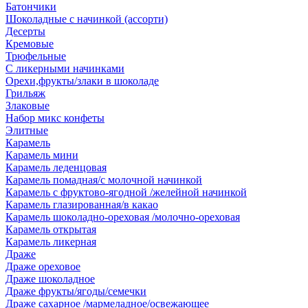
Батончики
Шоколадные с начинкой (ассорти)
Десерты
Кремовые
Трюфельные
С ликерными начинками
Орехи,фрукты/злаки в шоколаде
Грильяж
Злаковые
Набор микс конфеты
Элитные
Карамель
Карамель мини
Карамель леденцовая
Карамель помадная/с молочной начинкой
Карамель с фруктово-ягодной /желейной начинкой
Карамель глазированная/в какао
Карамель шоколадно-ореховая /молочно-ореховая
Карамель открытая
Карамель ликерная
Драже
Драже ореховое
Драже шоколадное
Драже фрукты/ягоды/семечки
Драже сахарное /мармеладное/освежающее