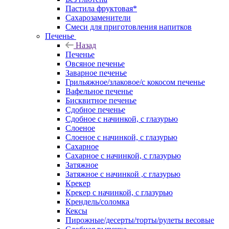
Пастила фруктовая*
Сахарозаменители
Смеси для приготовления напитков
Печенье
Назад
Печенье
Овсяное печенье
Заварное печенье
Грильяжное/злаковое/с кокосом печенье
Вафельное печенье
Бисквитное печенье
Сдобное печенье
Сдобное с начинкой, с глазурью
Слоеное
Слоеное с начинкой, с глазурью
Сахарное
Сахарное с начинкой, с глазурью
Затяжное
Затяжное с начинкой ,с глазурью
Крекер
Крекер с начинкой, с глазурью
Крендель/соломка
Кексы
Пирожные/десерты/торты/рулеты весовые