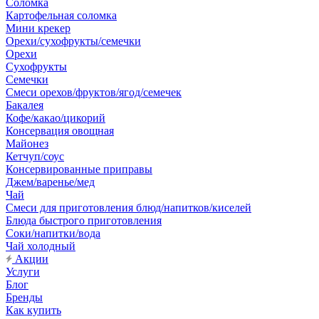
Соломка
Картофельная соломка
Мини крекер
Орехи/сухофрукты/семечки
Орехи
Сухофрукты
Семечки
Смеси орехов/фруктов/ягод/семечек
Бакалея
Кофе/какао/цикорий
Консервация овощная
Майонез
Кетчуп/соус
Консервированные приправы
Джем/варенье/мед
Чай
Смеси для приготовления блюд/напитков/киселей
Блюда быстрого приготовления
Соки/напитки/вода
Чай холодный
Акции
Услуги
Блог
Бренды
Как купить