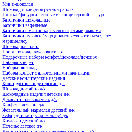
Мини-шоколад
Шоколад и конфеты ручной работы
Плитка /фигурки весовые из кондитерской глазури
Батончики шоколадные
Батончики вафельные
Батончики с мягкой карамелью орехами,злаками
Батончики нуговые/ марципановые/кокосовые/суфле/
маршмеллоу
Шоколадная паста
Паста шоколадная/арахисовая
Подарочные наборы конфет/шоколада/печенья
Наборы конфет
Наборы шоколада
Наборы конфет с алкогольными начинками
Детские кондитерские изделия
Конструктор кондитерский д/к
Шоколадное яйцо д/к
Шоколадные изделия детские д/к
Декоративная карамель д/к
Конфеты детские д/к
Жевательный мармелад детский д/к
Зефир детский (маршмеллоу) д/к
Круассан детский д/к
Печенье детское д/к
Декоративный пряник /печенье/кейк попс д/к