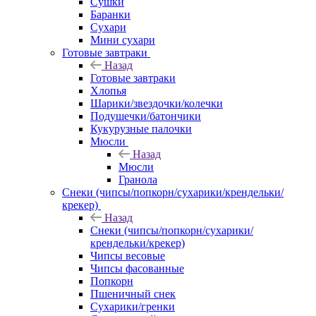
Сушки
Баранки
Сухари
Мини сухари
Готовые завтраки
Назад
Готовые завтраки
Хлопья
Шарики/звездочки/колечки
Подушечки/батончики
Кукурузные палочки
Мюсли
Назад
Мюсли
Гранола
Снеки (чипсы/попкорн/сухарики/крендельки/
крекер)
Назад
Снеки (чипсы/попкорн/сухарики/
крендельки/крекер)
Чипсы весовые
Чипсы фасованные
Попкорн
Пшеничный снек
Сухарики/гренки