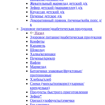
Жевательный мармелад детский д/к
Зефир детский (маршмеллоу) д/к
Круассан детский д/к
Печенье детское д/к
Декоративный пряник /печенье/кейк попс д/
к
Здоровое питание/диабетическая продукция
Назад
Здоровое питание/диабетическая продукция
Конфеты
Карамель
Шоколад
Халва/козинаки
Печенье/крекер
Вафли
Мармелад
Батончики злаковые/фруктовые/
протеиновые
Хлебцы/хлеб
Снеки (чипсы/попкорн/сухарики/
крендельки)
Продукты быстрого приготовления
Зефир*
Орехи/сухофрукты/семечки
Без глютена