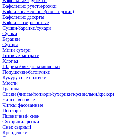
Вафельные трубочки
Вафельные рулеты/рожки
Вафли карамельные(голландские)
Вафельные десерты
Вафли глазированные
Сушки/баранки/сухари
Сушки
Баранки
Сухари
Мини сухари
Готовые завтраки
Хлопья
Шарики/звездочки/колечки
Подушечки/батончики
Кукурузные палочки
Мюсли
Гранола
Снеки (чипсы/попкорн/сухарики/крендельки/крекер)
Чипсы весовые
Чипсы фасованные
Попкорн
Пшеничный снек
Сухарики/гренки
Снек сырный
Крендельки