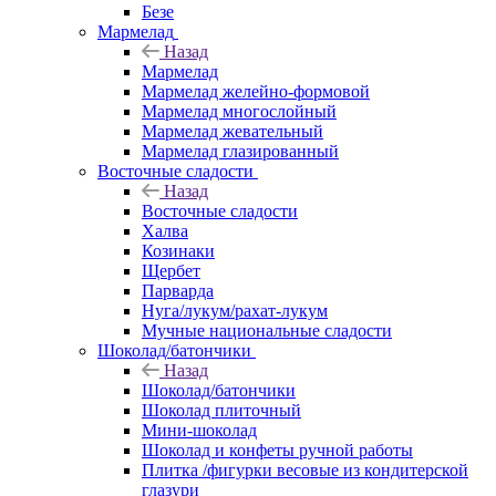
Безе
Мармелад
Назад
Мармелад
Мармелад желейно-формовой
Мармелад многослойный
Мармелад жевательный
Мармелад глазированный
Восточные сладости
Назад
Восточные сладости
Халва
Козинаки
Щербет
Парварда
Нуга/лукум/рахат-лукум
Мучные национальные сладости
Шоколад/батончики
Назад
Шоколад/батончики
Шоколад плиточный
Мини-шоколад
Шоколад и конфеты ручной работы
Плитка /фигурки весовые из кондитерской
глазури