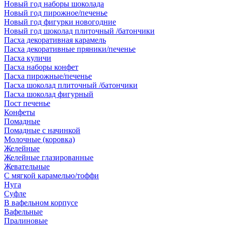
Новый год наборы шоколада
Новый год пирожное/печенье
Новый год фигурки новогодние
Новый год шоколад плиточный /батончики
Пасха декоративная карамель
Пасха декоративные пряники/печенье
Пасха куличи
Пасха наборы конфет
Пасха пирожные/печенье
Пасха шоколад плиточный /батончики
Пасха шоколад фигурный
Пост печенье
Конфеты
Помадные
Помадные с начинкой
Молочные (коровка)
Желейные
Желейные глазированные
Жевательные
С мягкой карамелью/тоффи
Нуга
Суфле
В вафельном корпусе
Вафельные
Пралиновые