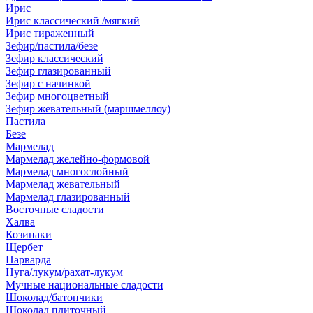
Ирис
Ирис классический /мягкий
Ирис тираженный
Зефир/пастила/безе
Зефир классический
Зефир глазированный
Зефир с начинкой
Зефир многоцветный
Зефир жевательный (маршмеллоу)
Пастила
Безе
Мармелад
Мармелад желейно-формовой
Мармелад многослойный
Мармелад жевательный
Мармелад глазированный
Восточные сладости
Халва
Козинаки
Щербет
Парварда
Нуга/лукум/рахат-лукум
Мучные национальные сладости
Шоколад/батончики
Шоколад плиточный