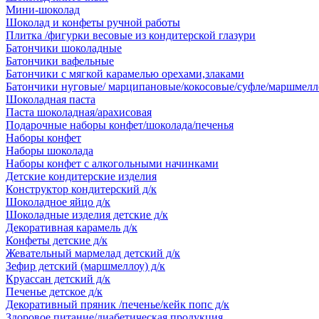
Мини-шоколад
Шоколад и конфеты ручной работы
Плитка /фигурки весовые из кондитерской глазури
Батончики шоколадные
Батончики вафельные
Батончики с мягкой карамелью орехами,злаками
Батончики нуговые/ марципановые/кокосовые/суфле/маршмелл
Шоколадная паста
Паста шоколадная/арахисовая
Подарочные наборы конфет/шоколада/печенья
Наборы конфет
Наборы шоколада
Наборы конфет с алкогольными начинками
Детские кондитерские изделия
Конструктор кондитерский д/к
Шоколадное яйцо д/к
Шоколадные изделия детские д/к
Декоративная карамель д/к
Конфеты детские д/к
Жевательный мармелад детский д/к
Зефир детский (маршмеллоу) д/к
Круассан детский д/к
Печенье детское д/к
Декоративный пряник /печенье/кейк попс д/к
Здоровое питание/диабетическая продукция