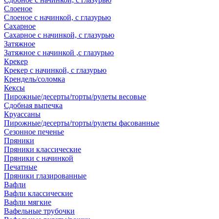
Слоеное
Слоеное с начинкой, с глазурью
Сахарное
Сахарное с начинкой, с глазурью
Затяжное
Затяжное с начинкой ,с глазурью
Крекер
Крекер с начинкой, с глазурью
Крендель/соломка
Кексы
Пирожные/десерты/торты/рулеты весовые
Сдобная выпечка
Круассаны
Пирожные/десерты/торты/рулеты фасованные
Сезонное печенье
Пряники
Пряники классические
Пряники с начинкой
Печатные
Пряники глазированные
Вафли
Вафли классические
Вафли мягкие
Вафельные трубочки