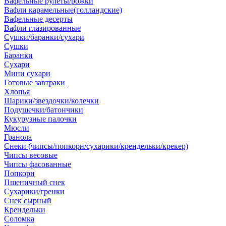
Вафельные рулеты/рожки
Вафли карамельные(голландские)
Вафельные десерты
Вафли глазированные
Сушки/баранки/сухари
Сушки
Баранки
Сухари
Мини сухари
Готовые завтраки
Хлопья
Шарики/звездочки/колечки
Подушечки/батончики
Кукурузные палочки
Мюсли
Гранола
Снеки (чипсы/попкорн/сухарики/крендельки/крекер)
Чипсы весовые
Чипсы фасованные
Попкорн
Пшеничный снек
Сухарики/гренки
Снек сырный
Крендельки
Соломка