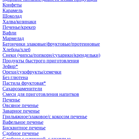
Конфеты
Карамель
Шоколад
Халва/козинаки
Печенье/крекер
Вафли
Мармелад
Батончики злаковые/фруктовые/протеиновые
Хлебцы/хлеб
Снеки (чипсы/попкорн/сухарики/крендельки)
Продукты быстрого приготовления
Зефир*
Орехи/сухофрукты/семечки
Без глютена
Пастила фруктовая*
Сахарозаменители
Смеси для приготовления напитков
Печенье
Овсяное печенье
Заварное печенье
Грильяжное/злаковое/с кокосом печенье
Вафельное печенье
Бисквитное печенье
Сдобное печенье
Сдобное с начинкой, с глазурью