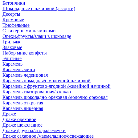
Батончики
Шоколадные с начинкой (ассорти)
Десерты
Кремовые
Трюфельные
С ликерными начинками
Орехи,фрукты/злаки в шоколаде
Грильяж
Злаковые
Набор микс конфеты
Элитные
Карамель
Карамель мини
Карамель леденцовая
Карамель помадная/с молочной начинкой
Карамель с фруктово-ягодной /желейной начинкой
Карамель глазированная/в какао
Карамель шоколадно-ореховая /молочно-ореховая
Карамель открытая
Карамель ликерная
Драже
Драже ореховое
Драже шоколадное
Драже фрукты/ягоды/семечки
Драже сахарное /мармеладное/освежающее