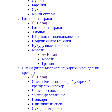
Сушки
Баранки
Сухари
Мини сухари
Готовые завтраки
Назад
Готовые завтраки
Хлопья
Шарики/звездочки/колечки
Подушечки/батончики
Кукурузные палочки
Мюсли
Назад
Мюсли
Гранола
Снеки (чипсы/попкорн/сухарики/крендельки/
крекер)
Назад
Снеки (чипсы/попкорн/сухарики/
крендельки/крекер)
Чипсы весовые
Чипсы фасованные
Попкорн
Пшеничный снек
Сухарики/гренки