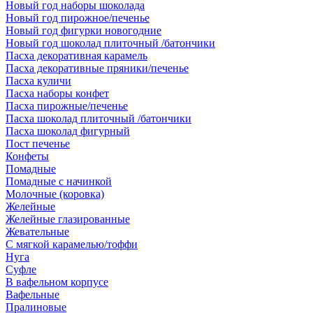
Новый год наборы шоколада
Новый год пирожное/печенье
Новый год фигурки новогодние
Новый год шоколад плиточный /батончики
Пасха декоративная карамель
Пасха декоративные пряники/печенье
Пасха куличи
Пасха наборы конфет
Пасха пирожные/печенье
Пасха шоколад плиточный /батончики
Пасха шоколад фигурный
Пост печенье
Конфеты
Помадные
Помадные с начинкой
Молочные (коровка)
Желейные
Желейные глазированные
Жевательные
С мягкой карамелью/тоффи
Нуга
Суфле
В вафельном корпусе
Вафельные
Пралиновые