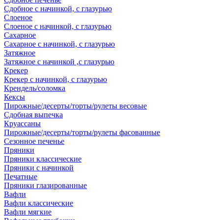
Сдобное с начинкой, с глазурью
Слоеное
Слоеное с начинкой, с глазурью
Сахарное
Сахарное с начинкой, с глазурью
Затяжное
Затяжное с начинкой ,с глазурью
Крекер
Крекер с начинкой, с глазурью
Крендель/соломка
Кексы
Пирожные/десерты/торты/рулеты весовые
Сдобная выпечка
Круассаны
Пирожные/десерты/торты/рулеты фасованные
Сезонное печенье
Пряники
Пряники классические
Пряники с начинкой
Печатные
Пряники глазированные
Вафли
Вафли классические
Вафли мягкие