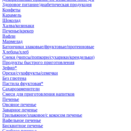
Здоровое питание/диабетическая продукция
Конфеты
Карамель
Шоколад
Халва/козинаки
Печенье/крекер
Вафли
Мармелад
Батончики злаковые/фруктовые/протеиновые
Хлебцы/хлеб
Снеки (чипсы/попкорн/сухарики/крендельки)
Продукты быстрого приготовления
Зефир*
Орехи/сухофрукты/семечки
Без глютена
Пастила фруктовая*
Сахарозаменители
Смеси для приготовления напитков
Печенье
Овсяное печенье
Заварное печенье
Грильяжное/злаковое/с кокосом печенье
Вафельное печенье
Бисквитное печенье
Сдобное печенье