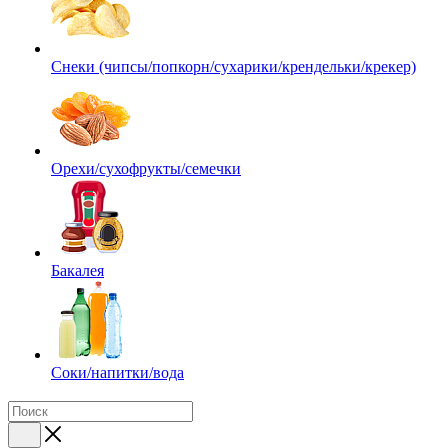
Снеки (чипсы/попкорн/сухарики/крендельки/крекер)
Орехи/сухофрукты/семечки
Бакалея
Соки/напитки/вода