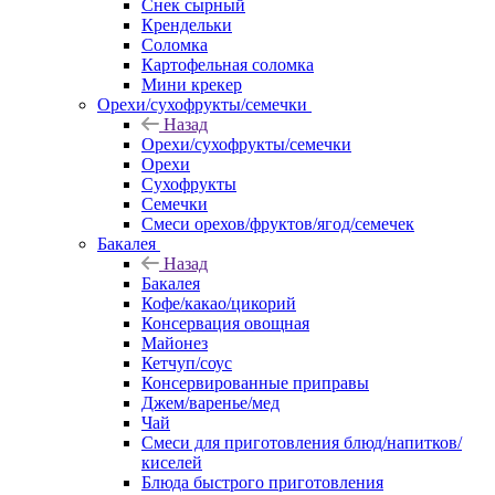
Снек сырный
Крендельки
Соломка
Картофельная соломка
Мини крекер
Орехи/сухофрукты/семечки
Назад
Орехи/сухофрукты/семечки
Орехи
Сухофрукты
Семечки
Смеси орехов/фруктов/ягод/семечек
Бакалея
Назад
Бакалея
Кофе/какао/цикорий
Консервация овощная
Майонез
Кетчуп/соус
Консервированные приправы
Джем/варенье/мед
Чай
Смеси для приготовления блюд/напитков/
киселей
Блюда быстрого приготовления