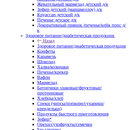
Жевательный мармелад детский д/к
Зефир детский (маршмеллоу) д/к
Круассан детский д/к
Печенье детское д/к
Декоративный пряник /печенье/кейк попс д/
к
Здоровое питание/диабетическая продукция
Назад
Здоровое питание/диабетическая продукция
Конфеты
Карамель
Шоколад
Халва/козинаки
Печенье/крекер
Вафли
Мармелад
Батончики злаковые/фруктовые/
протеиновые
Хлебцы/хлеб
Снеки (чипсы/попкорн/сухарики/
крендельки)
Продукты быстрого приготовления
Зефир*
Орехи/сухофрукты/семечки
Без глютена