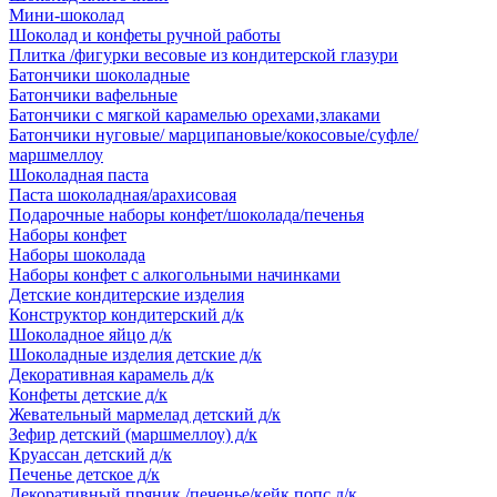
Мини-шоколад
Шоколад и конфеты ручной работы
Плитка /фигурки весовые из кондитерской глазури
Батончики шоколадные
Батончики вафельные
Батончики с мягкой карамелью орехами,злаками
Батончики нуговые/ марципановые/кокосовые/суфле/
маршмеллоу
Шоколадная паста
Паста шоколадная/арахисовая
Подарочные наборы конфет/шоколада/печенья
Наборы конфет
Наборы шоколада
Наборы конфет с алкогольными начинками
Детские кондитерские изделия
Конструктор кондитерский д/к
Шоколадное яйцо д/к
Шоколадные изделия детские д/к
Декоративная карамель д/к
Конфеты детские д/к
Жевательный мармелад детский д/к
Зефир детский (маршмеллоу) д/к
Круассан детский д/к
Печенье детское д/к
Декоративный пряник /печенье/кейк попс д/к