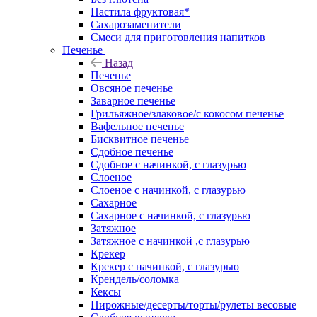
Пастила фруктовая*
Сахарозаменители
Смеси для приготовления напитков
Печенье
Назад
Печенье
Овсяное печенье
Заварное печенье
Грильяжное/злаковое/с кокосом печенье
Вафельное печенье
Бисквитное печенье
Сдобное печенье
Сдобное с начинкой, с глазурью
Слоеное
Слоеное с начинкой, с глазурью
Сахарное
Сахарное с начинкой, с глазурью
Затяжное
Затяжное с начинкой ,с глазурью
Крекер
Крекер с начинкой, с глазурью
Крендель/соломка
Кексы
Пирожные/десерты/торты/рулеты весовые