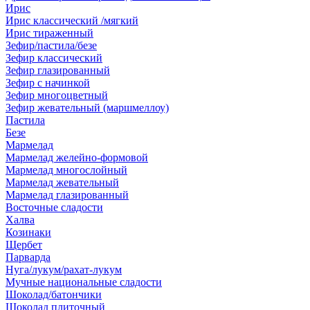
Ирис
Ирис классический /мягкий
Ирис тираженный
Зефир/пастила/безе
Зефир классический
Зефир глазированный
Зефир с начинкой
Зефир многоцветный
Зефир жевательный (маршмеллоу)
Пастила
Безе
Мармелад
Мармелад желейно-формовой
Мармелад многослойный
Мармелад жевательный
Мармелад глазированный
Восточные сладости
Халва
Козинаки
Щербет
Парварда
Нуга/лукум/рахат-лукум
Мучные национальные сладости
Шоколад/батончики
Шоколад плиточный