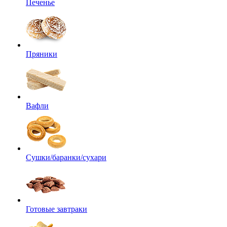
Печенье
Пряники
Вафли
Сушки/баранки/сухари
Готовые завтраки