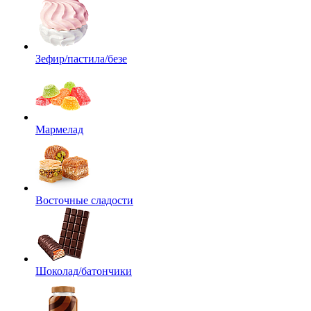
Зефир/пастила/безе
Мармелад
Восточные сладости
Шоколад/батончики