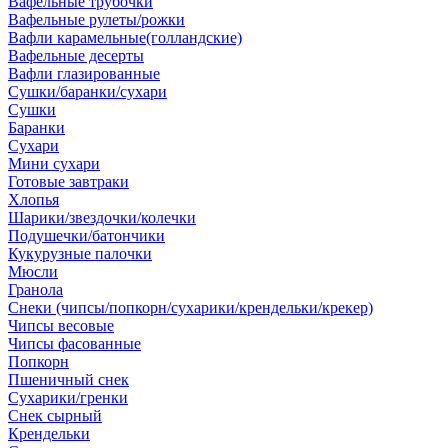
Вафельные трубочки
Вафельные рулеты/рожки
Вафли карамельные(голландские)
Вафельные десерты
Вафли глазированные
Сушки/баранки/сухари
Сушки
Баранки
Сухари
Мини сухари
Готовые завтраки
Хлопья
Шарики/звездочки/колечки
Подушечки/батончики
Кукурузные палочки
Мюсли
Гранола
Снеки (чипсы/попкорн/сухарики/крендельки/крекер)
Чипсы весовые
Чипсы фасованные
Попкорн
Пшеничный снек
Сухарики/гренки
Снек сырный
Крендельки