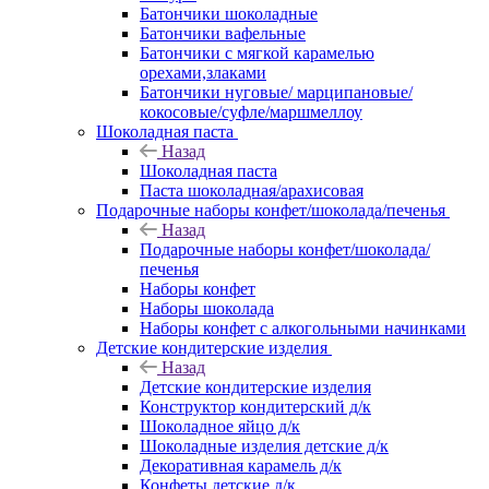
Батончики шоколадные
Батончики вафельные
Батончики с мягкой карамелью
орехами,злаками
Батончики нуговые/ марципановые/
кокосовые/суфле/маршмеллоу
Шоколадная паста
Назад
Шоколадная паста
Паста шоколадная/арахисовая
Подарочные наборы конфет/шоколада/печенья
Назад
Подарочные наборы конфет/шоколада/
печенья
Наборы конфет
Наборы шоколада
Наборы конфет с алкогольными начинками
Детские кондитерские изделия
Назад
Детские кондитерские изделия
Конструктор кондитерский д/к
Шоколадное яйцо д/к
Шоколадные изделия детские д/к
Декоративная карамель д/к
Конфеты детские д/к