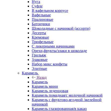
Нуга
Суфле
В вафельном корпусе
Вафельные
Пралиновые
Батончики
Шоколадные с начинкой (ассорти)
Десерты
Кремовые
Трюфельные
С ликерными начинками
Орехи,фрукты/злаки в шоколаде
Грильяж
Злаковые
Набор микс конфеты
Элитные
Карамель
Назад
Карамель
Карамель мини
Карамель леденцовая
Карамель помадная/с молочной начинкой
Карамель с фруктово-ягодной /желейной
начинкой
Карамель глазированная/в какао