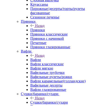
Сдобная выпечка
Круассаны
Пирожные/десерты/торты/рулеты
фасованные
Сезонное печенье
Пряники
Назад
Пряники
Пряники классические
Пряники с начинкой
Печатные
Пряники глазированные
Вафли
Назад
Вафли
Вафли классические
Вафли мягкие
Вафельные трубочки
Вафельные рулеты/рожки
Вафли карамельные(голландские)
Вафельные десерты
Вафли глазированные
Сушки/баранки/сухари
Назад
Сушки/баранки/сухари