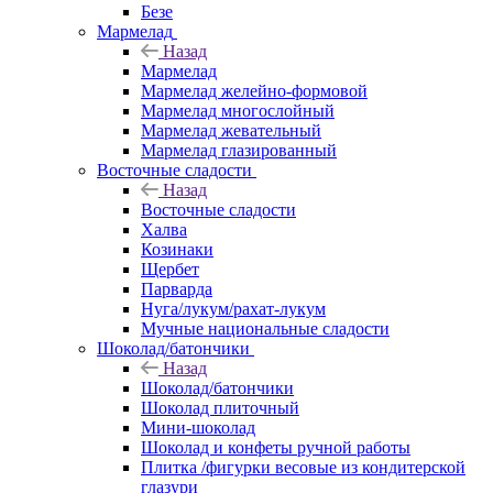
Безе
Мармелад
Назад
Мармелад
Мармелад желейно-формовой
Мармелад многослойный
Мармелад жевательный
Мармелад глазированный
Восточные сладости
Назад
Восточные сладости
Халва
Козинаки
Щербет
Парварда
Нуга/лукум/рахат-лукум
Мучные национальные сладости
Шоколад/батончики
Назад
Шоколад/батончики
Шоколад плиточный
Мини-шоколад
Шоколад и конфеты ручной работы
Плитка /фигурки весовые из кондитерской
глазури