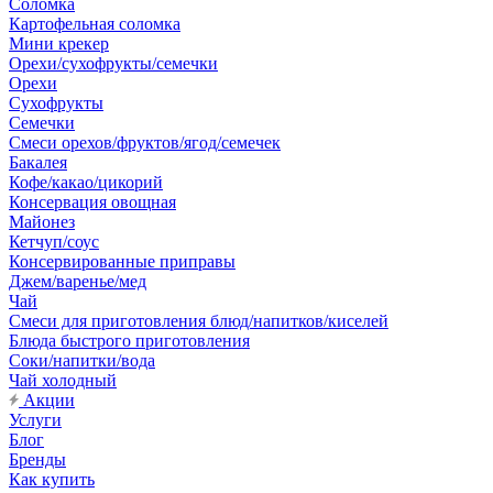
Соломка
Картофельная соломка
Мини крекер
Орехи/сухофрукты/семечки
Орехи
Сухофрукты
Семечки
Смеси орехов/фруктов/ягод/семечек
Бакалея
Кофе/какао/цикорий
Консервация овощная
Майонез
Кетчуп/соус
Консервированные приправы
Джем/варенье/мед
Чай
Смеси для приготовления блюд/напитков/киселей
Блюда быстрого приготовления
Соки/напитки/вода
Чай холодный
Акции
Услуги
Блог
Бренды
Как купить