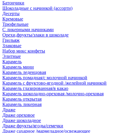
Батончики
Шоколадные с начинкой (ассорти)
Десерты
Кремовые
Трюфельные
С ликерными начинками
Орехи,фрукты/злаки в шоколаде
Грильяж
Злаковые
Набор микс конфеты
Элитные
Карамель
Карамель мини
Карамель леденцовая
Карамель помадная/с молочной начинкой
Карамель с фруктово-ягодной /желейной начинкой
Карамель глазированная/в какао
Карамель шоколадно-ореховая /молочно-ореховая
Карамель открытая
Карамель ликерная
Драже
Драже ореховое
Драже шоколадное
Драже фрукты/ягоды/семечки
Драже сахарное /мармеладное/освежающее