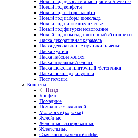
Новый год декоративные пряники/печенье
Новый год конфеты
Новый год наборы конфет
Новый год наборы шоколада
Новый год пирожное/печенье
Новый год фигурки новогодние
Новый год шоколад плиточный /батончики
Пасха декоративная карамель
Пасха декоративные пряники/печенье
Пасха куличи
Пасха наборы конфет
Пасха пирожные/печенье
Пасха шоколад плиточный /батончики
Пасха шоколад фигурный
Пост печенье
Конфеты
Назад
Конфеты
Помадные
Помадные с начинкой
Молочные (коровка)
Желейные
Желейные глазированные
Жевательные
С мягкой карамелью/тоффи