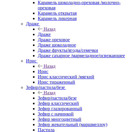
Карамель шоколадно-ореховая /молочно-
ореховая
Карамель открытая
Карамель ликерная
Драже
Назад
Драже
Драже ореховое
Драже шоколадное
Драже фрукты/ягоды/семечки
Драже сахарное /мармеладное/освежающее
Ирис
Назад
Ирис
Ирис классический /мягкий
Ирис тираженный
Зефир/пастила/безе
Назад
Зефир/пастила/безе
Зефир классический
Зефир глазированный
Зефир с начинкой
Зефир многоцветный
Зефир жевательный (маршмеллоу)
Пастила