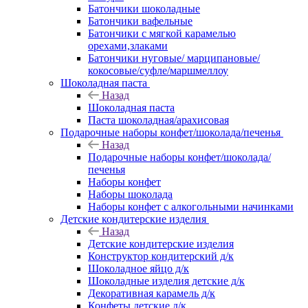
Батончики шоколадные
Батончики вафельные
Батончики с мягкой карамелью
орехами,злаками
Батончики нуговые/ марципановые/
кокосовые/суфле/маршмеллоу
Шоколадная паста
Назад
Шоколадная паста
Паста шоколадная/арахисовая
Подарочные наборы конфет/шоколада/печенья
Назад
Подарочные наборы конфет/шоколада/
печенья
Наборы конфет
Наборы шоколада
Наборы конфет с алкогольными начинками
Детские кондитерские изделия
Назад
Детские кондитерские изделия
Конструктор кондитерский д/к
Шоколадное яйцо д/к
Шоколадные изделия детские д/к
Декоративная карамель д/к
Конфеты детские д/к