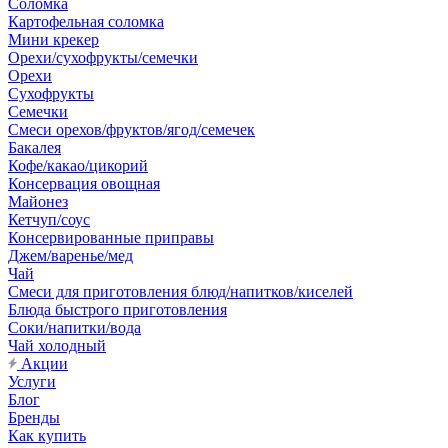
Соломка
Картофельная соломка
Мини крекер
Орехи/сухофрукты/семечки
Орехи
Сухофрукты
Семечки
Смеси орехов/фруктов/ягод/семечек
Бакалея
Кофе/какао/цикорий
Консервация овощная
Майонез
Кетчуп/соус
Консервированные приправы
Джем/варенье/мед
Чай
Смеси для приготовления блюд/напитков/киселей
Блюда быстрого приготовления
Соки/напитки/вода
Чай холодный
Акции
Услуги
Блог
Бренды
Как купить