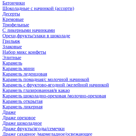
Батончики
Шоколадные с начинкой (ассорти)
Десерты
Кремовые
Трюфельные
С ликерными начинками
Орехи,фрукты/злаки в шоколаде
Грильяж
Злаковые
Набор микс конфеты
Элитные
Карамель
Карамель мини
Карамель леденцовая
Карамель помадная/с молочной начинкой
Карамель с фруктово-ягодной /желейной начинкой
Карамель глазированная/в какао
Карамель шоколадно-ореховая /молочно-ореховая
Карамель открытая
Карамель ликерная
Драже
Драже ореховое
Драже шоколадное
Драже фрукты/ягоды/семечки
Драже сахарное /мармеладное/освежающее