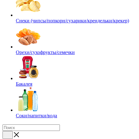
Снеки (чипсы/попкорн/сухарики/крендельки/крекер)
Орехи/сухофрукты/семечки
Бакалея
Соки/напитки/вода