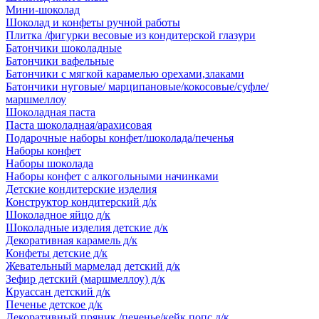
Мини-шоколад
Шоколад и конфеты ручной работы
Плитка /фигурки весовые из кондитерской глазури
Батончики шоколадные
Батончики вафельные
Батончики с мягкой карамелью орехами,злаками
Батончики нуговые/ марципановые/кокосовые/суфле/
маршмеллоу
Шоколадная паста
Паста шоколадная/арахисовая
Подарочные наборы конфет/шоколада/печенья
Наборы конфет
Наборы шоколада
Наборы конфет с алкогольными начинками
Детские кондитерские изделия
Конструктор кондитерский д/к
Шоколадное яйцо д/к
Шоколадные изделия детские д/к
Декоративная карамель д/к
Конфеты детские д/к
Жевательный мармелад детский д/к
Зефир детский (маршмеллоу) д/к
Круассан детский д/к
Печенье детское д/к
Декоративный пряник /печенье/кейк попс д/к