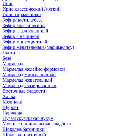
Ирис
Ирис классический /мягкий
Ирис тираженный
Зефир/пастила/безе
Зефир классический
Зефир глазированный
Зефир с начинкой
Зефир многоцветный
Зефир жевательный (маршмеллоу)
Пастила
Безе
Мармелад
Мармелад желейно-формовой
Мармелад многослойный
Мармелад жевательный
Мармелад глазированный
Восточные сладости
Халва
Козинаки
Щербет
Парварда
Нуга/лукум/рахат-лукум
Мучные национальные сладости
Шоколад/батончики
Шоколад плиточный