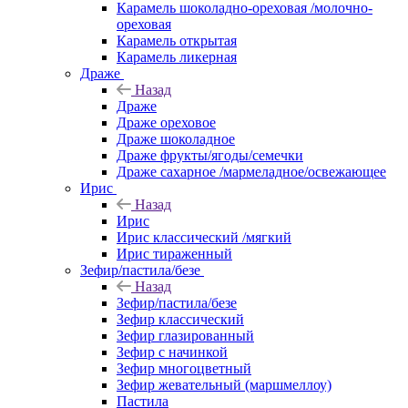
Карамель шоколадно-ореховая /молочно-
ореховая
Карамель открытая
Карамель ликерная
Драже
Назад
Драже
Драже ореховое
Драже шоколадное
Драже фрукты/ягоды/семечки
Драже сахарное /мармеладное/освежающее
Ирис
Назад
Ирис
Ирис классический /мягкий
Ирис тираженный
Зефир/пастила/безе
Назад
Зефир/пастила/безе
Зефир классический
Зефир глазированный
Зефир с начинкой
Зефир многоцветный
Зефир жевательный (маршмеллоу)
Пастила