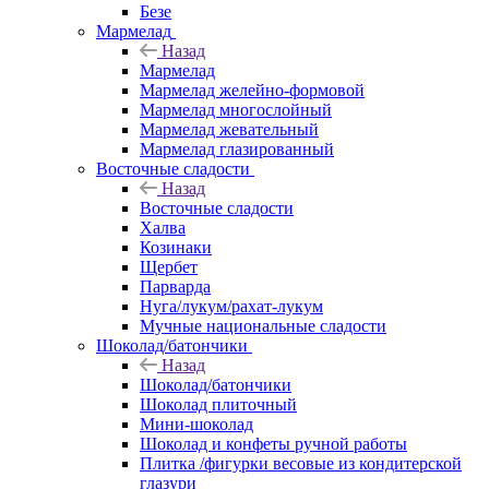
Безе
Мармелад
Назад
Мармелад
Мармелад желейно-формовой
Мармелад многослойный
Мармелад жевательный
Мармелад глазированный
Восточные сладости
Назад
Восточные сладости
Халва
Козинаки
Щербет
Парварда
Нуга/лукум/рахат-лукум
Мучные национальные сладости
Шоколад/батончики
Назад
Шоколад/батончики
Шоколад плиточный
Мини-шоколад
Шоколад и конфеты ручной работы
Плитка /фигурки весовые из кондитерской
глазури