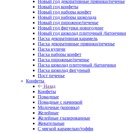
Новый год декоративные пряники/печенье
Новый год конфеты
Новый год наборы конфет
Новый год наборы шоколада
Новый год пирожное/печенье
Новый год фигурки новогодние
Новый год шоколад плиточный /батончики
Пасха декоративная карамель
Пасха декоративные пряники/печенье
Пасха куличи
Пасха наборы конфет
Пасха пирожные/печенье
Пасха шоколад плиточный /батончики
Пасха шоколад фигурный
Пост печенье
Конфеты
Назад
Конфеты
Помадные
Помадные с начинкой
Молочные (коровка)
Желейные
Желейные глазированные
Жевательные
С мягкой карамелью/тоффи