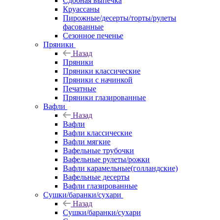
Сдобная выпечка
Круассаны
Пирожные/десерты/торты/рулеты
фасованные
Сезонное печенье
Пряники
Назад
Пряники
Пряники классические
Пряники с начинкой
Печатные
Пряники глазированные
Вафли
Назад
Вафли
Вафли классические
Вафли мягкие
Вафельные трубочки
Вафельные рулеты/рожки
Вафли карамельные(голландские)
Вафельные десерты
Вафли глазированные
Сушки/баранки/сухари
Назад
Сушки/баранки/сухари