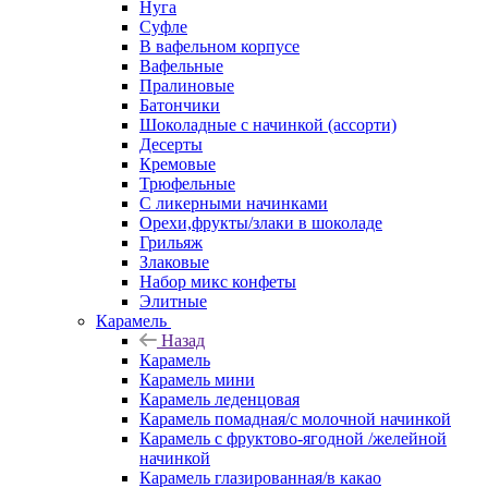
Нуга
Суфле
В вафельном корпусе
Вафельные
Пралиновые
Батончики
Шоколадные с начинкой (ассорти)
Десерты
Кремовые
Трюфельные
С ликерными начинками
Орехи,фрукты/злаки в шоколаде
Грильяж
Злаковые
Набор микс конфеты
Элитные
Карамель
Назад
Карамель
Карамель мини
Карамель леденцовая
Карамель помадная/с молочной начинкой
Карамель с фруктово-ягодной /желейной
начинкой
Карамель глазированная/в какао