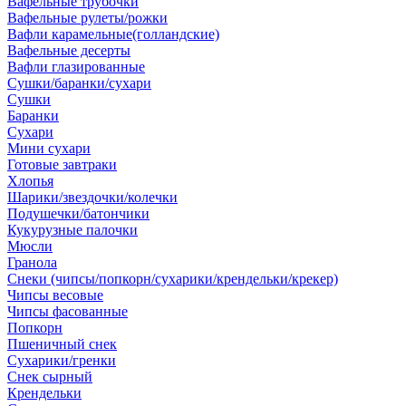
Вафельные трубочки
Вафельные рулеты/рожки
Вафли карамельные(голландские)
Вафельные десерты
Вафли глазированные
Сушки/баранки/сухари
Сушки
Баранки
Сухари
Мини сухари
Готовые завтраки
Хлопья
Шарики/звездочки/колечки
Подушечки/батончики
Кукурузные палочки
Мюсли
Гранола
Снеки (чипсы/попкорн/сухарики/крендельки/крекер)
Чипсы весовые
Чипсы фасованные
Попкорн
Пшеничный снек
Сухарики/гренки
Снек сырный
Крендельки