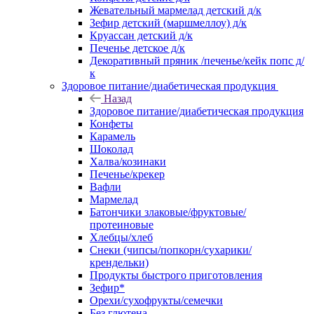
Жевательный мармелад детский д/к
Зефир детский (маршмеллоу) д/к
Круассан детский д/к
Печенье детское д/к
Декоративный пряник /печенье/кейк попс д/
к
Здоровое питание/диабетическая продукция
Назад
Здоровое питание/диабетическая продукция
Конфеты
Карамель
Шоколад
Халва/козинаки
Печенье/крекер
Вафли
Мармелад
Батончики злаковые/фруктовые/
протеиновые
Хлебцы/хлеб
Снеки (чипсы/попкорн/сухарики/
крендельки)
Продукты быстрого приготовления
Зефир*
Орехи/сухофрукты/семечки
Без глютена