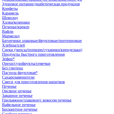
Здоровое питание/диабетическая продукция
Конфеты
Карамель
Шоколад
Халва/козинаки
Печенье/крекер
Вафли
Мармелад
Батончики злаковые/фруктовые/протеиновые
Хлебцы/хлеб
Снеки (чипсы/попкорн/сухарики/крендельки)
Продукты быстрого приготовления
Зефир*
Орехи/сухофрукты/семечки
Без глютена
Пастила фруктовая*
Сахарозаменители
Смеси для приготовления напитков
Печенье
Овсяное печенье
Заварное печенье
Грильяжное/злаковое/с кокосом печенье
Вафельное печенье
Бисквитное печенье
Сдобное печенье